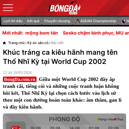
Lịch thi đấu
Kết quả
Chuyển nhượng
ASEAN Championship
N
ộng bom tấn
Sesko chậm bình phục, MU an tâm nhờ tiền s
Mới nhất:
Trang chủ
Ký ức sân cỏ
Bài viết
Khúc tráng ca kiêu hãnh mang tên
Thổ Nhĩ Kỳ tại World Cup 2002
12:44 20/05/2026
Giữa một World Cup 2002 đầy ắp
BongDa.com.vn
tranh cãi, tiếng còi và những cuộc tranh luận không
hồi kết, Thổ Nhĩ Kỳ lại chọn cách bước vào lịch sử
theo một con đường hoàn toàn khác: âm thầm, gan lì
và đầy kiêu hãnh.
PHONG ĐỘ
Thắng
Hòa
Thua
26-06
20-06
14-06
07-06
02-06