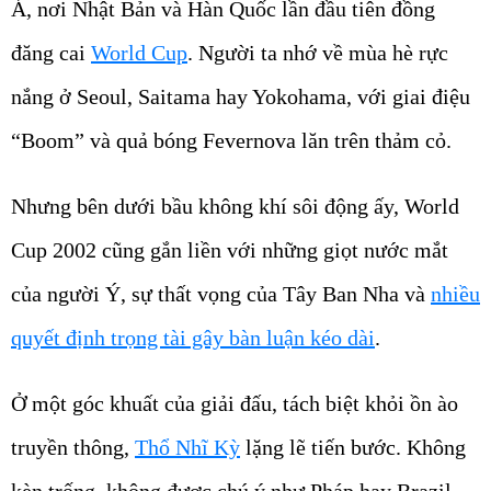
Á, nơi Nhật Bản và Hàn Quốc lần đầu tiên đồng
đăng cai
World Cup
. Người ta nhớ về mùa hè rực
nắng ở Seoul, Saitama hay Yokohama, với giai điệu
“Boom” và quả bóng Fevernova lăn trên thảm cỏ.
Nhưng bên dưới bầu không khí sôi động ấy, World
Cup 2002 cũng gắn liền với những giọt nước mắt
của người Ý, sự thất vọng của Tây Ban Nha và
nhiều
quyết định trọng tài gây bàn luận kéo dài
.
Ở một góc khuất của giải đấu, tách biệt khỏi ồn ào
truyền thông,
Thổ Nhĩ Kỳ
lặng lẽ tiến bước. Không
kèn trống, không được chú ý như Pháp hay Brazil,