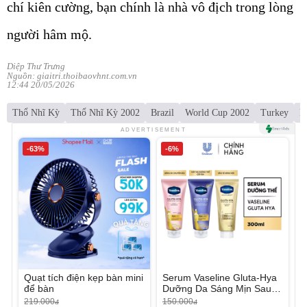
chí kiên cường, bạn chính là nhà vô địch trong lòng
người hâm mộ.
Diệp Thư Trưng
Nguồn: giaitri.thoibaovhnt.com.vn
12:44 20/05/2026
Thổ Nhĩ Kỳ
Thổ Nhĩ Kỳ 2002
Brazil
World Cup 2002
Turkey
R
ADVERTISEMENT
-63%
-6%
Quạt tích điện kẹp bàn mini
Serum Vaseline Gluta-Hya
để bàn
Dưỡng Da Sáng Mịn Sau 7
Ngày
219.000
150.000
đ
đ