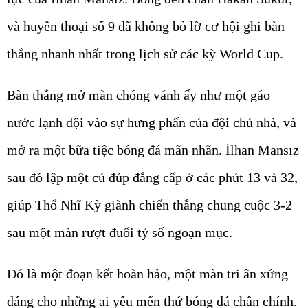
và huyền thoại số 9 đã không bỏ lỡ cơ hội ghi bàn
thắng nhanh nhất trong lịch sử các kỳ World Cup.
Bàn thắng mở màn chóng vánh ấy như một gáo
nước lạnh dội vào sự hưng phấn của đội chủ nhà, và
mở ra một bữa tiệc bóng đá mãn nhãn. İlhan Mansız
sau đó lập một cú đúp đẳng cấp ở các phút 13 và 32,
giúp Thổ Nhĩ Kỳ giành chiến thắng chung cuộc 3-2
sau một màn rượt đuổi tỷ số ngoạn mục.
Đó là một đoạn kết hoàn hảo, một màn tri ân xứng
đáng cho những ai yêu mến thứ bóng đá chân chính.