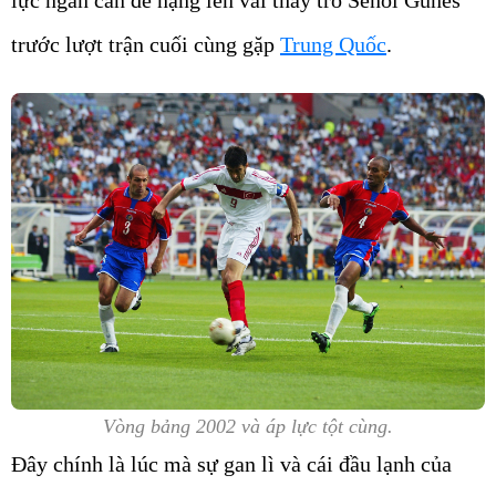
lực ngàn cân đè nặng lên vai thầy trò Senol Gunes
trước lượt trận cuối cùng gặp
Trung Quốc
.
Vòng bảng 2002 và áp lực tột cùng.
Đây chính là lúc mà sự gan lì và cái đầu lạnh của