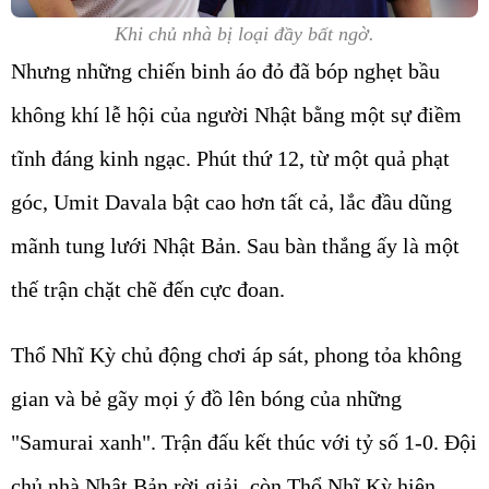
Khi chủ nhà bị loại đầy bất ngờ.
Nhưng những chiến binh áo đỏ đã bóp nghẹt bầu
không khí lễ hội của người Nhật bằng một sự điềm
tĩnh đáng kinh ngạc. Phút thứ 12, từ một quả phạt
góc, Umit Davala bật cao hơn tất cả, lắc đầu dũng
mãnh tung lưới Nhật Bản. Sau bàn thắng ấy là một
thế trận chặt chẽ đến cực đoan.
Thổ Nhĩ Kỳ chủ động chơi áp sát, phong tỏa không
gian và bẻ gãy mọi ý đồ lên bóng của những
"Samurai xanh". Trận đấu kết thúc với tỷ số 1-0. Đội
chủ nhà Nhật Bản rời giải, còn Thổ Nhĩ Kỳ hiên