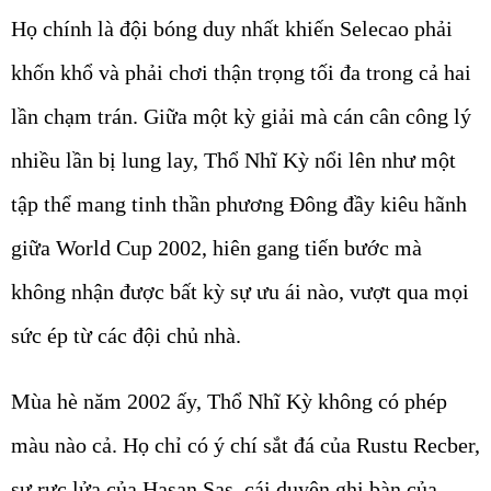
Họ chính là đội bóng duy nhất khiến Selecao phải
khốn khổ và phải chơi thận trọng tối đa trong cả hai
lần chạm trán. Giữa một kỳ giải mà cán cân công lý
nhiều lần bị lung lay, Thổ Nhĩ Kỳ nổi lên như một
tập thể mang tinh thần phương Đông đầy kiêu hãnh
giữa World Cup 2002, hiên gang tiến bước mà
không nhận được bất kỳ sự ưu ái nào, vượt qua mọi
sức ép từ các đội chủ nhà.
Mùa hè năm 2002 ấy, Thổ Nhĩ Kỳ không có phép
màu nào cả. Họ chỉ có ý chí sắt đá của Rustu Recber,
sự rực lửa của Hasan Sas, cái duyên ghi bàn của