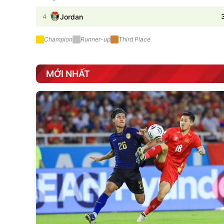
Jordan
4
Champion
Runner-up
Third Place
MỚI NHẤT