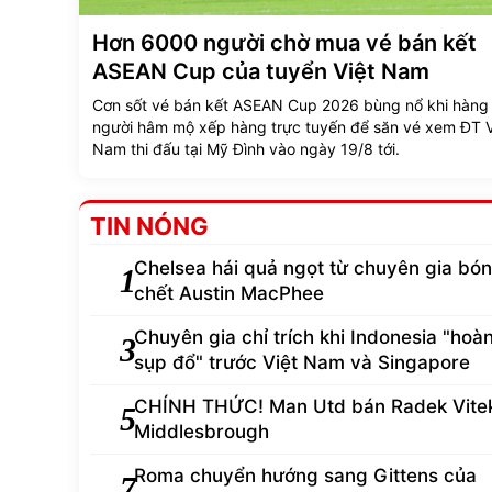
Hơn 6000 người chờ mua vé bán kết
ASEAN Cup của tuyển Việt Nam
Cơn sốt vé bán kết ASEAN Cup 2026 bùng nổ khi hàng
người hâm mộ xếp hàng trực tuyến để săn vé xem ĐT V
Nam thi đấu tại Mỹ Đình vào ngày 19/8 tới.
TIN NÓNG
Chelsea hái quả ngọt từ chuyên gia bó
1
chết Austin MacPhee
Chuyên gia chỉ trích khi Indonesia "hoà
3
sụp đổ" trước Việt Nam và Singapore
CHÍNH THỨC! Man Utd bán Radek Vite
5
Middlesbrough
Roma chuyển hướng sang Gittens của
7