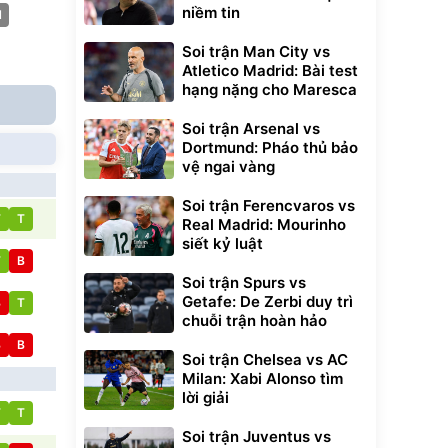
niềm tin
H
Soi trận Man City vs
Atletico Madrid: Bài test
hạng nặng cho Maresca
Soi trận Arsenal vs
Dortmund: Pháo thủ bảo
vệ ngai vàng
Soi trận Ferencvaros vs
T
T
Real Madrid: Mourinho
siết kỷ luật
T
B
Soi trận Spurs vs
Getafe: De Zerbi duy trì
B
T
chuỗi trận hoàn hảo
B
B
Soi trận Chelsea vs AC
Milan: Xabi Alonso tìm
lời giải
T
T
Soi trận Juventus vs