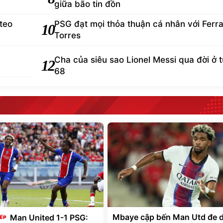
giữa bão tin đồn
teo
PSG đạt mọi thỏa thuận cá nhân với Ferr
10
Torres
Cha của siêu sao Lionel Messi qua đời ở t
12
68
Mbaye cập bến Man Utd đe 
Man United 1-1 PSG: