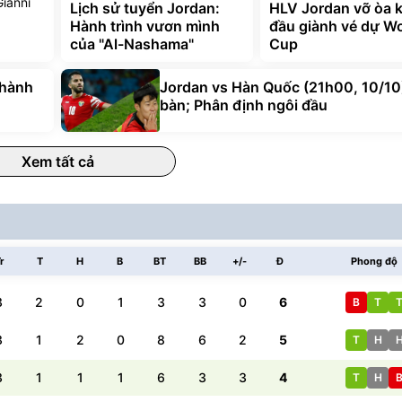
Gianni
Lịch sử tuyển Jordan:
HLV Jordan vỡ òa k
Hành trình vươn mình
đầu giành vé dự Wo
của "Al-Nashama"
Cup
thành
Jordan vs Hàn Quốc (21h00, 10/10
bàn; Phân định ngôi đầu
Xem tất cả
r
T
H
B
BT
BB
+/-
Đ
Phong độ
3
2
0
1
3
3
0
6
B
T
3
1
2
0
8
6
2
5
T
H
3
1
1
1
6
3
3
4
T
H