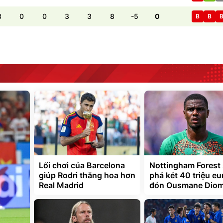
3
0
0
3
3
8
-5
0
B
B
Lối chơi của Barcelona
Nottingham Forest
giúp Rodri thăng hoa hơn
phá két 40 triệu eu
Real Madrid
đón Ousmane Dio