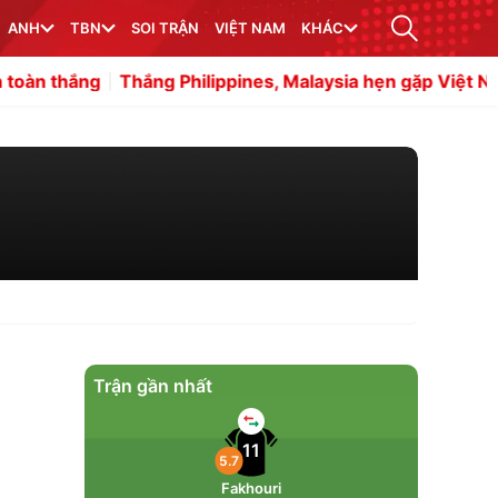
ANH
TBN
SOI TRẬN
VIỆT NAM
KHÁC
ắng Philippines, Malaysia hẹn gặp Việt Nam ở bán kết A
Trận gần nhất
11
5.7
Fakhouri