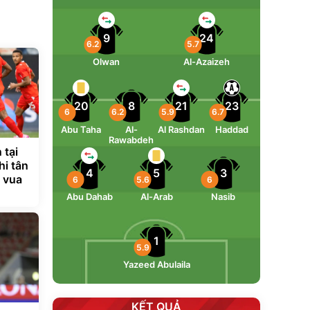
9
24
6.2
5.7
Olwan
Al-Azaizeh
20
8
21
23
6
6.2
5.9
6.7
Abu Taha
Al-
Al Rashdan
Haddad
Rawabdeh
 tại
i tân
4
5
3
 vua
6
5.6
6
Abu Dahab
Al-Arab
Nasib
1
5.9
Yazeed Abulaila
KẾT QUẢ