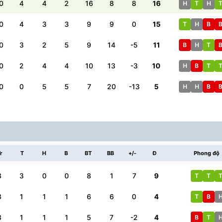
0
4
4
2
16
8
8
16
H
T
H
0
4
3
3
9
9
0
15
T
H
B
0
3
2
5
9
14
-5
11
B
H
T
0
2
4
4
10
13
-3
10
H
B
T
0
0
5
5
7
20
-13
5
H
H
B
r
T
H
B
BT
BB
+/-
Đ
Phong độ
3
3
0
0
8
1
7
9
T
T
3
1
1
1
6
6
0
4
T
B
3
1
1
1
5
7
-2
4
B
T