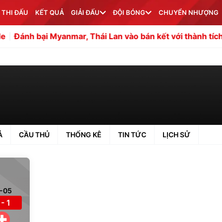
 THI ĐẤU
KẾT QUẢ
GIẢI ĐẤU
ĐỘI BÓNG
CHUYỂN NHƯỢNG
nmar, Thái Lan vào bán kết với thành tích toàn thắng
Th
Ả
CẦU THỦ
THỐNG KÊ
TIN TỨC
LỊCH SỬ
-05
 - 1