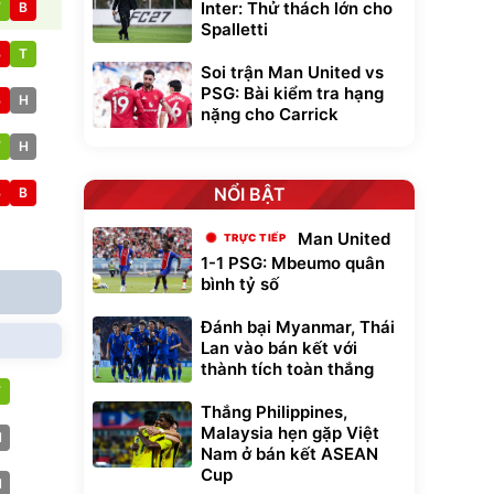
Inter: Thử thách lớn cho
T
B
Spalletti
B
T
Soi trận Man United vs
PSG: Bài kiểm tra hạng
B
H
nặng cho Carrick
T
H
NỔI BẬT
B
B
Man United
1-1 PSG: Mbeumo quân
bình tỷ số
Đánh bại Myanmar, Thái
Lan vào bán kết với
thành tích toàn thắng
T
Thắng Philippines,
Malaysia hẹn gặp Việt
H
Nam ở bán kết ASEAN
Cup
H