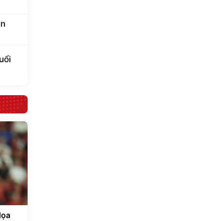
an
uổi
dọa