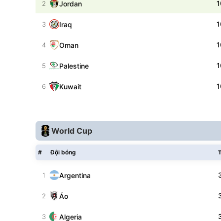
1
Jordan
2
1
Iraq
3
1
Oman
4
1
Palestine
5
1
Kuwait
6
World Cup
#
Đội bóng
T
Argentina
1
Áo
2
Algeria
3