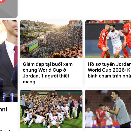
Giẫm đạp tại buổi xem
Hồ sơ tuyển Jordan
chung World Cup ở
World Cup 2026: Kh
Jordan, 1 người thiệt
binh chạm trán nhà
mạng
nni