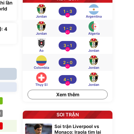
hi lần
rld
1
-
3
KT
Jordan
Argentina
1
-
2
): 4
KT
Jordan
Algeria
3
-
1
KT
Áo
Jordan
2
-
0
KT
Colombia
Jordan
4
-
1
KT
Thụy Sĩ
Jordan
Xem thêm
T
H
SOI TRẬN
B
Soi trận Liverpool vs
Monaco: Iraola tìm lại