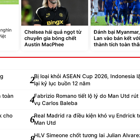
 nghìn
Chelsea hái quả ngọt từ
Đánh bại Myanmar,
iệt
chuyên gia bóng chết
Lan vào bán kết với
Austin MacPhee
thành tích toàn th
ng
Bị loại khỏi ASEAN Cup 2026, Indonesia l
2
lại kỷ lục buồn 12 năm
n toàn
Fabrizio Romano tiết lộ lý do Man Utd rút 
4
vụ Carlos Baleba
k cho
Real Madrid ra điều kiện khó vụ Endrick t
6
Man Utd
HLV Simeone chốt tương lai Julian Alvare
8