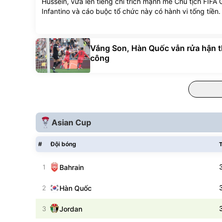
Hussein, vừa lên tiếng chỉ trích mạnh mẽ Chủ tịch FIFA 
Infantino và cáo buộc tổ chức này có hành vi tống tiền.
Vắng Son, Hàn Quốc vẫn rửa hận 
công
Asian Cup
#
Đội bóng
T
Bahrain
1
Hàn Quốc
2
Jordan
3