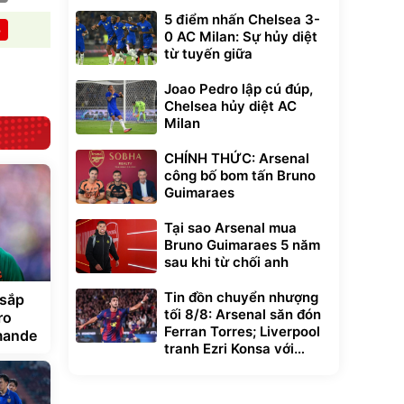
5 điểm nhấn Chelsea 3-
B
0 AC Milan: Sự hủy diệt
từ tuyến giữa
Joao Pedro lập cú đúp,
Chelsea hủy diệt AC
Milan
CHÍNH THỨC: Arsenal
công bố bom tấn Bruno
Guimaraes
Tại sao Arsenal mua
Bruno Guimaraes 5 năm
sau khi từ chối anh
Tin đồn chuyển nhượng
 sắp
tối 8/8: Arsenal săn đón
ro
Ferran Torres; Liverpool
mande
tranh Ezri Konsa với
Pháo thủ