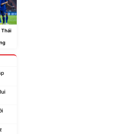
 Thái
ắng
ặp
lui
ới
z