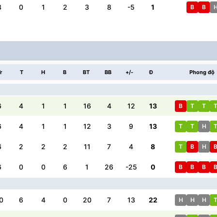
3
0
1
2
3
8
-5
1
B
B
r
T
H
B
BT
BB
+/-
Đ
Phong độ
6
4
1
1
16
4
12
13
B
T
T
6
4
1
1
12
3
9
13
T
T
H
6
2
2
2
11
7
4
8
T
B
H
6
0
0
6
1
26
-25
0
B
B
B
0
6
4
0
20
7
13
22
H
H
H