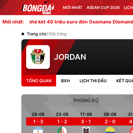
MỚI NHẤT
ASEAN CUP 2026
LỊCH
á két 40 triệu euro đón Ousmane Diomande
Đánh bại Mya
Mới nhất:
Trang chủ
Đội bóng
JORDAN
TỔNG QUAN
BXH
LỊCH THI ĐẤU
KẾT QU
PHONG ĐỘ
28-06
23-06
17-06
08-06
31
1 - 3
1 - 2
3 - 1
2 - 0
4