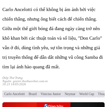
Carlo Ancelotti có thể không bị ám ảnh bởi việc
chiến thắng, nhưng ông biết cách để chiến thắng.
Giữa một thế giới bóng đá đang ngày càng trở nên
khô khan bởi các thuật toán và số liệu, "Don Carlo"
vẫn ở đó, dùng tình yêu, sự tôn trọng và những giá
trị truyền thống để dẫn dắt những vũ công Samba đi
tìm lại ánh hào quang đã mất.
Diệp Thư Trưng
Nguồn: giaitri.thoibaovhnt.com.vn
10:23 14/05/2026
Carlo Ancelotti
Brazil
Vinicius Junior
Neymar
World Cup
Thiago
Giao hữu