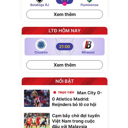
KT
Botafogo RJ
Fluminense
Xem thêm
LTĐ HÔM NAY
21:00
Cruzeiro
Mirassol
Xem thêm
NỔI BẬT
Man City 0-
0 Atletico Madrid:
Reijnders bỏ lỡ cơ hội
Cạm bẫy chờ đợi tuyển
Việt Nam trong cuộc
đấu với Malaysia