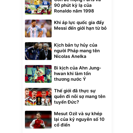
90 phút kỳ lạ của
Ronaldo năm 1998
Khi áp lực quốc gia đẩy
Messi đến giới hạn từ bỏ
Kịch bản tự hủy của
người Pháp mang tên
Nicolas Anelka
Bi kịch của Ahn Jung-
hwan khi làm tổn
thương nước Ý
Thế giới đã thực sự
quên đi nỗi sợ mang tên
tuyển Đức?
Mesut Ozil và sự khép
lại của kỷ nguyên số 10
cổ điển