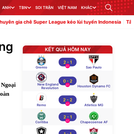
ANH
TBN
SOI TRẬN
VIỆT NAM
KHÁC
Super League kéo lùi tuyển Indonesia
Tân HLV Newcastle
ạng
KẾT QUẢ HÔM NAY
2
-
1
KT
Gremio
Sao Paulo
0
-
2
 Ngoại
New England
KT
Houston Dynamo FC
Revolution
toàn
2
-
2
KT
Remo
Atletico MG
2
-
1
KT
Coritiba
Chapecoense AF
1
-
1