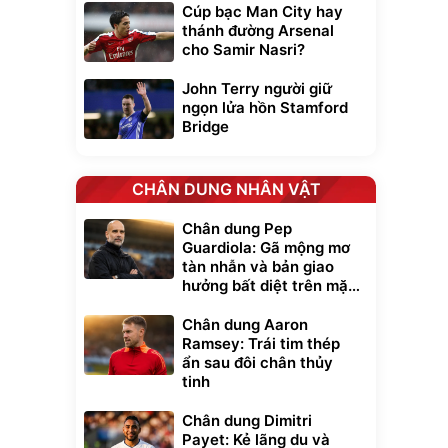
Cúp bạc Man City hay
thánh đường Arsenal
cho Samir Nasri?
John Terry người giữ
ngọn lửa hồn Stamford
Bridge
CHÂN DUNG NHÂN VẬT
Chân dung Pep
Guardiola: Gã mộng mơ
tàn nhẫn và bản giao
hưởng bất diệt trên mặt
cỏ xanh
Chân dung Aaron
Ramsey: Trái tim thép
ẩn sau đôi chân thủy
tinh
Chân dung Dimitri
Payet: Kẻ lãng du và