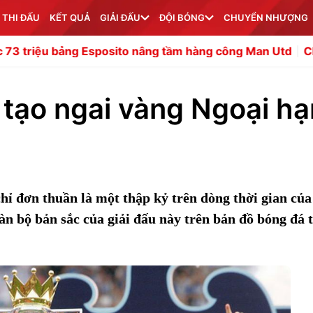
 THI ĐẤU
KẾT QUẢ
GIẢI ĐẤU
ĐỘI BÓNG
CHUYỂN NHƯỢNG
g Esposito nâng tầm hàng công Man Utd
Chuyên gia chê 
 tạo ngai vàng Ngoại h
ỉ đơn thuần là một thập kỷ trên dòng thời gian của
n bộ bản sắc của giải đấu này trên bản đồ bóng đá 