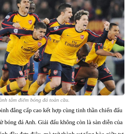
ành tâm điểm bóng đá toàn cầu.
binh đẳng cấp cao kết hợp cùng tinh thần chiến đấu
sử bóng đá Anh. Giải đấu không còn là sàn diễn của
nh đầu đơn điệu, mà trở thành sự tổng hòa giữa tư