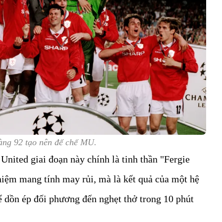
àng 92 tạo nên đế chế MU.
nited giai đoạn này chính là tinh thần "Fergie
niệm mang tính may rủi, mà là kết quả của một hệ
ể dồn ép đối phương đến nghẹt thở trong 10 phút