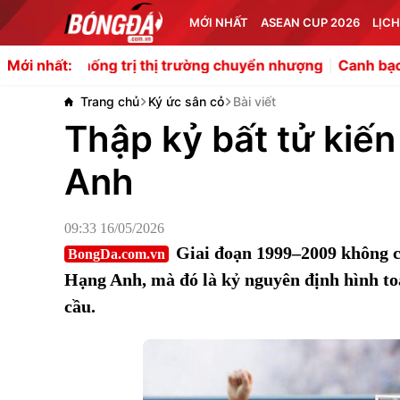
MỚI NHẤT
ASEAN CUP 2026
LỊCH
ống trị thị trường chuyển nhượng
Canh bạc 73 triệu bản
Mới nhất:
Trang chủ
Ký ức sân cỏ
Bài viết
Thập kỷ bất tử kiến
Anh
09:33 16/05/2026
Giai đoạn 1999–2009 không ch
BongDa.com.vn
Hạng Anh, mà đó là kỷ nguyên định hình toà
cầu.