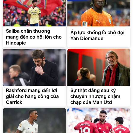
Saliba chấn thương
Áp lực khổng lồ chờ đợi
mang đến cơ hội lớn cho
Yan Diomande
Hincapie
Rashford mang đến lời
Sự thật đằng sau kỳ
giải cho hàng công của
chuyển nhượng chậm
Carrick
chạp của Man Utd