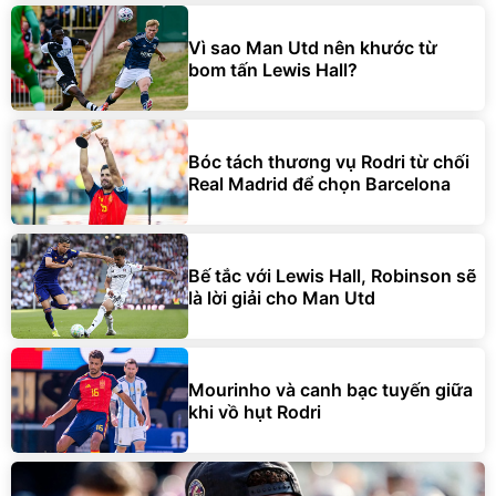
Vì sao Man Utd nên khước từ
bom tấn Lewis Hall?
Bóc tách thương vụ Rodri từ chối
Real Madrid để chọn Barcelona
Bế tắc với Lewis Hall, Robinson sẽ
là lời giải cho Man Utd
Mourinho và canh bạc tuyến giữa
khi vồ hụt Rodri