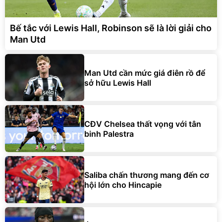
Bế tắc với Lewis Hall, Robinson sẽ là lời giải cho
Man Utd
Man Utd cần mức giá điên rồ để
sở hữu Lewis Hall
CĐV Chelsea thất vọng với tân
binh Palestra
Saliba chấn thương mang đến cơ
hội lớn cho Hincapie