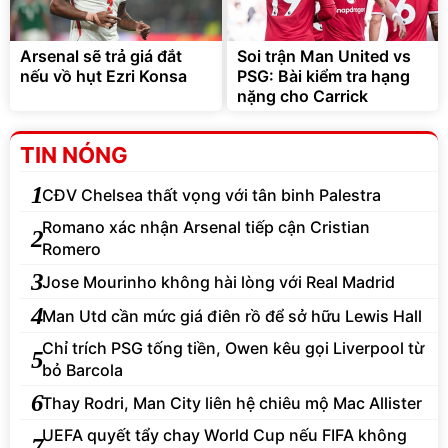
Arsenal sẽ trả giá đắt
Soi trận Man United vs
nếu vồ hụt Ezri Konsa
PSG: Bài kiểm tra hạng
nặng cho Carrick
TIN NÓNG
1
CĐV Chelsea thất vọng với tân binh Palestra
Romano xác nhận Arsenal tiếp cận Cristian
2
Romero
3
Jose Mourinho không hài lòng với Real Madrid
4
Man Utd cần mức giá điên rồ để sở hữu Lewis Hall
Chỉ trích PSG tống tiền, Owen kêu gọi Liverpool từ
5
bỏ Barcola
6
Thay Rodri, Man City liên hệ chiêu mộ Mac Allister
UEFA quyết tẩy chay World Cup nếu FIFA không
7