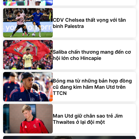
CĐV Chelsea thất vọng với tân
binh Palestra
Saliba chấn thương mang đến cơ
hội lớn cho Hincapie
Bóng ma từ những bản hợp đồng
cũ đang kìm hãm Man Utd trên
TTCN
Man Utd giữ chân sao trẻ Jim
Thwaites ở lại đội một