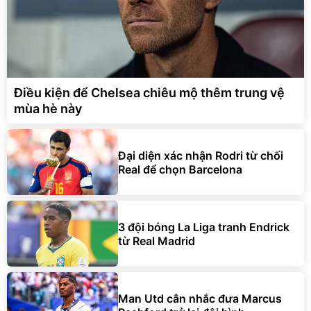
KT
03-08-2026
3
-
0
Cambodia
Timor-Leste
KT
0
-
3
Indonesia
Vietnam
KT
Điều kiện để Chelsea chiêu mộ thêm trung vệ
01-08-2026
mùa hè này
1
-
4
Laos
Philippines
KT
2
-
0
Thailand
Malaysia
Đại diện xác nhận Rodri từ chối
KT
Real để chọn Barcelona
31-07-2026
0
-
3
Timor-Leste
Indonesia
KT
0
-
0
Vietnam
Singapore
3 đội bóng La Liga tranh Endrick
KT
từ Real Madrid
28-07-2026
1
-
4
Philippines
Myanmar
KT
4
-
0
Malaysia
Laos
Man Utd cân nhắc đưa Marcus
KT