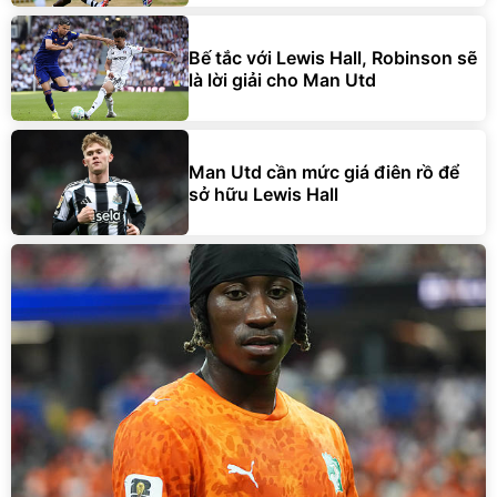
Bế tắc với Lewis Hall, Robinson sẽ
là lời giải cho Man Utd
Man Utd cần mức giá điên rồ để
sở hữu Lewis Hall