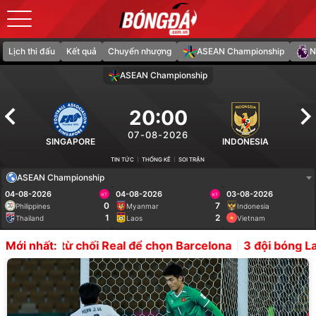
Lịch thi đấu
Kết quả
Chuyển nhượng
ASEAN Championship
N
ASEAN Championship
20:00
07-08-2026
SINGAPORE
INDONESIA
TIN TỨC
THỐNG KÊ
SOI TRẬN
ASEAN Championship
04-08-2026
04-08-2026
03-08-2026
KT
KT
0
7
Philippines
Myanmar
Indonesia
1
2
Thailand
Laos
Vietnam
hối Real để chọn Barcelona
3 đội bóng La Liga tranh Endr
Mới nhất:
Tin tức nổi bật