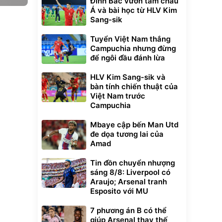
Đình Bắc vươn tầm châu
Á và bài học từ HLV Kim
Sang-sik
Tuyển Việt Nam thắng
Campuchia nhưng đừng
để ngôi đầu đánh lừa
HLV Kim Sang-sik và
bàn tính chiến thuật của
Việt Nam trước
Campuchia
Mbaye cập bến Man Utd
đe dọa tương lai của
Amad
Tin đồn chuyển nhượng
sáng 8/8: Liverpool có
Araujo; Arsenal tranh
Esposito với MU
7 phương án B có thể
giúp Arsenal thay thế