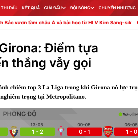
 THI ĐẤU
KẾT QUẢ
GIẢI ĐẤU
ĐỘI BÓNG
CHUYỂN NHƯỢNG
tầm châu Á và bài học từ HLV Kim Sang-sik
Hụt Vinicius
 Girona: Điểm tựa
n thắng vẫy gọi
ánh chiếm top 3 La Liga trong khi Girona nỗ lực tr
 nghiêm trọng tại Metropolitano.
PHONG ĐỘ
Thắng
H
13-05
09-05
06-05
1 - 2
0 - 1
1 - 0