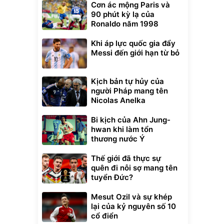
Cơn ác mộng Paris và
90 phút kỳ lạ của
Ronaldo năm 1998
Khi áp lực quốc gia đẩy
Messi đến giới hạn từ bỏ
Kịch bản tự hủy của
người Pháp mang tên
Nicolas Anelka
Bi kịch của Ahn Jung-
hwan khi làm tổn
thương nước Ý
Thế giới đã thực sự
quên đi nỗi sợ mang tên
tuyển Đức?
Mesut Ozil và sự khép
lại của kỷ nguyên số 10
cổ điển