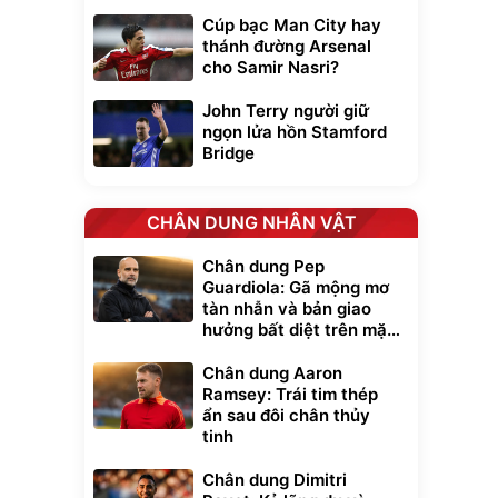
Cúp bạc Man City hay
thánh đường Arsenal
cho Samir Nasri?
John Terry người giữ
ngọn lửa hồn Stamford
Bridge
CHÂN DUNG NHÂN VẬT
Chân dung Pep
Guardiola: Gã mộng mơ
tàn nhẫn và bản giao
hưởng bất diệt trên mặt
cỏ xanh
Chân dung Aaron
Ramsey: Trái tim thép
ẩn sau đôi chân thủy
tinh
Chân dung Dimitri