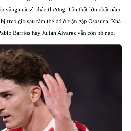
n vắng mặt vì chấn thương. Tổn thất lớn nhất nằm
 bị treo giò sau tấm thẻ đỏ ở trận gặp Osasuna. Khả
Pablo Barrios hay Julian Alvarez vẫn còn bỏ ngỏ.