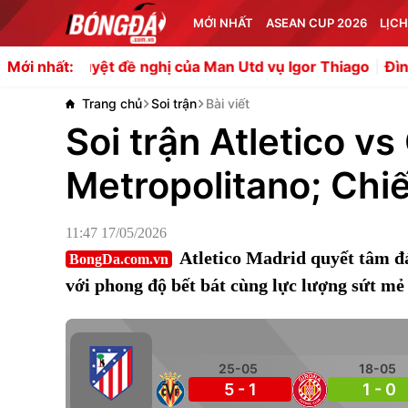
MỚI NHẤT
ASEAN CUP 2026
LỊCH
uyệt đề nghị của Man Utd vụ Igor Thiago
Đình Bắc vươn 
Mới nhất:
Trang chủ
Soi trận
Bài viết
Soi trận Atletico vs
Metropolitano; Chiế
11:47 17/05/2026
Atletico Madrid quyết tâm đ
BongDa.com.vn
với phong độ bết bát cùng lực lượng sứt mẻ
25-05
18-05
5 - 1
1 - 0