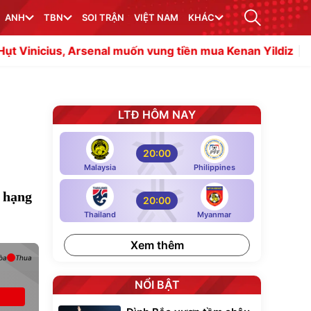
ANH
TBN
SOI TRẬN
VIỆT NAM
KHÁC
, Arsenal muốn vung tiền mua Kenan Yildiz
Tuyển Việt 
LTĐ HÔM NAY
20:00
Malaysia
Philippines
ụ hạng
20:00
Thailand
Myanmar
Xem thêm
òa
Thua
NỔI BẬT