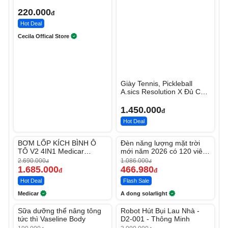
220.000
đ
Hot Deal
Cecila Offical Store
Giày Tennis, Pickleball
A.sics Resolution X Đủ Các
Phối Màu
1.450.000
đ
Hot Deal
Unmute
Unmute
Video
Video
BƠM LỐP KÍCH BÌNH Ô
Đèn năng lượng mặt trời
Player
Player
-37%
-56%
is
is
TÔ V2 4IN1 Medicar
mới năm 2026 có 120 viên
loading.
loading.
12.000mAh
LED lớn
2.690.000
1.086.000
đ
đ
1.685.000
466.980
đ
đ
Hot Deal
Flash Sale
Medicar
A dong solarlight
Unmute
Unmute
Video
Video
Sữa dưỡng thể nâng tông
Robot Hút Bụi Lau Nhà -
Player
Player
-27%
-26%
is
is
tức thì Vaseline Body
D2-001 - Thông Minh
loading.
loading.