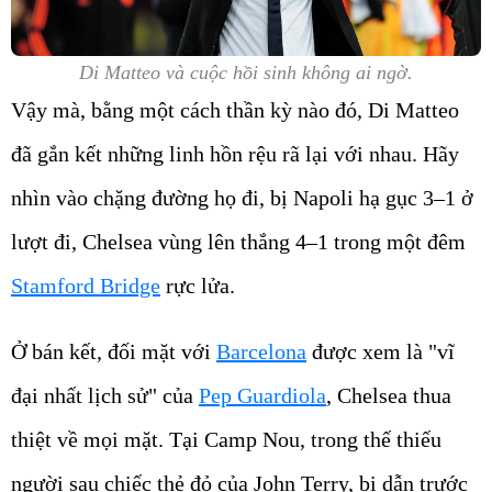
Di Matteo và cuộc hồi sinh không ai ngờ.
Vậy mà, bằng một cách thần kỳ nào đó, Di Matteo
đã gắn kết những linh hồn rệu rã lại với nhau. Hãy
nhìn vào chặng đường họ đi, bị Napoli hạ gục 3–1 ở
lượt đi, Chelsea vùng lên thắng 4–1 trong một đêm
Stamford Bridge
rực lửa.
Ở bán kết, đối mặt với
Barcelona
được xem là "vĩ
đại nhất lịch sử" của
Pep Guardiola
, Chelsea thua
thiệt về mọi mặt. Tại Camp Nou, trong thế thiếu
người sau chiếc thẻ đỏ của John Terry, bị dẫn trước