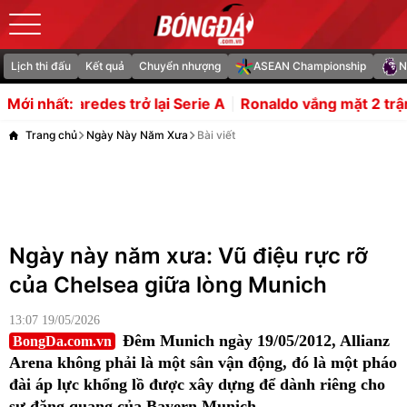
Lịch thi đấu
Kết quả
Chuyển nhượng
ASEAN Championship
N
trở lại Serie A
Ronaldo vắng mặt 2 trận đầu mùa của Al
Mới nhất:
Trang chủ
Ngày Này Năm Xưa
Bài viết
Ngày này năm xưa: Vũ điệu rực rỡ
của Chelsea giữa lòng Munich
13:07 19/05/2026
Đêm Munich ngày 19/05/2012, Allianz
BongDa.com.vn
Arena không phải là một sân vận động, đó là một pháo
đài áp lực khổng lồ được xây dựng để dành riêng cho
sự đăng quang của Bayern Munich.