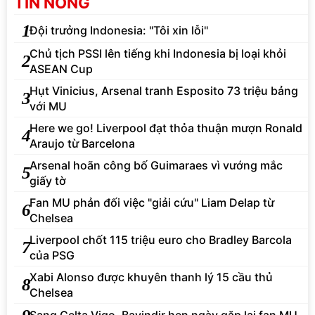
TIN NÓNG
1
Đội trưởng Indonesia: "Tôi xin lỗi"
Chủ tịch PSSI lên tiếng khi Indonesia bị loại khỏi
2
ASEAN Cup
Hụt Vinicius, Arsenal tranh Esposito 73 triệu bảng
3
với MU
Here we go! Liverpool đạt thỏa thuận mượn Ronald
4
Araujo từ Barcelona
Arsenal hoãn công bố Guimaraes vì vướng mắc
5
giấy tờ
Fan MU phản đối việc "giải cứu" Liam Delap từ
6
Chelsea
Liverpool chốt 115 triệu euro cho Bradley Barcola
7
của PSG
Xabi Alonso được khuyên thanh lý 15 cầu thủ
8
Chelsea