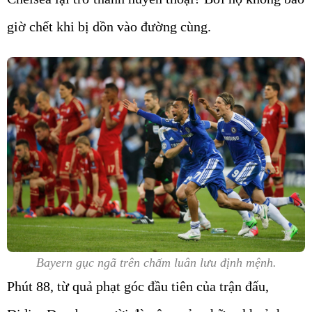
giờ chết khi bị dồn vào đường cùng.
Bayern gục ngã trên chấm luân lưu định mệnh.
Phút 88, từ quả phạt góc đầu tiên của trận đấu,