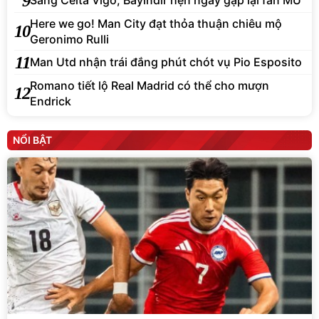
9
Sang Celta Vigo, Bayindir hẹn ngày gặp lại fan MU
Here we go! Man City đạt thỏa thuận chiêu mộ
10
Geronimo Rulli
11
Man Utd nhận trái đắng phút chót vụ Pio Esposito
Romano tiết lộ Real Madrid có thể cho mượn
12
Endrick
NỔI BẬT