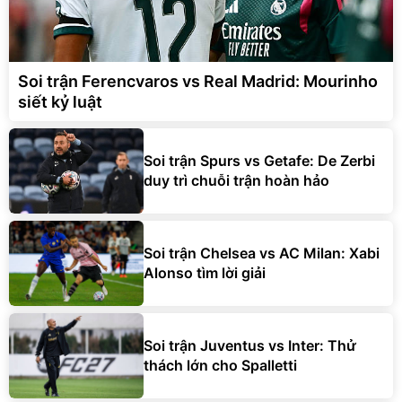
Soi trận Ferencvaros vs Real Madrid: Mourinho
siết kỷ luật
Soi trận Spurs vs Getafe: De Zerbi
duy trì chuỗi trận hoàn hảo
Soi trận Chelsea vs AC Milan: Xabi
Alonso tìm lời giải
Soi trận Juventus vs Inter: Thử
thách lớn cho Spalletti