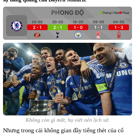
PHONG ĐỘ
Thắng
Hòa
Thua
24-05
20-05
16-05
09-05
04-05
2 - 1
2 - 1
1 - 0
1 - 1
1 - 3
Không còn gì mất, họ viết nên lịch sử.
Nhưng trong cái không gian đầy tiếng thét của cổ