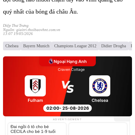
quý nhất của bóng đá châu Âu.
Diệp Thư Trưng
Nguồn: giaitri.thoibaovhnt.com.vn
13:07 19/05/2026
Chelsea
Bayern Munich
Champions League 2012
Didier Drogba
Pe
Ngoại Hạng Anh
Craven Cottage
Fulham
Chelsea
02:00
- 25-08-2026
Unmute
ADVERTISEMENT
Video
Đai ngồi ô tô cho bé
Player
is
CECILA cho bé 1-9 tuổi
loading.