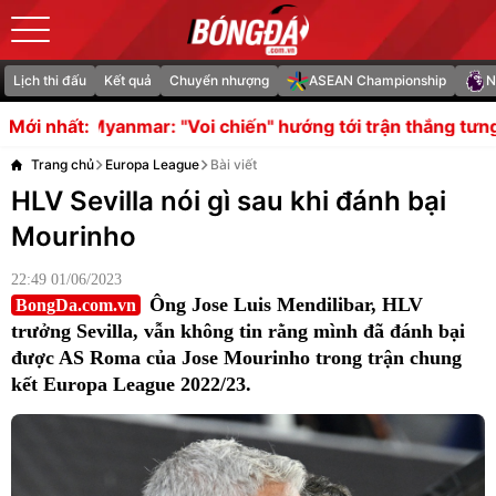
Lịch thi đấu
Kết quả
Chuyển nhượng
ASEAN Championship
N
 "Voi chiến" hướng tới trận thắng tưng bừng
Gavi giữ lờ
Mới nhất:
Trang chủ
Europa League
Bài viết
HLV Sevilla nói gì sau khi đánh bại
Mourinho
22:49 01/06/2023
Ông Jose Luis Mendilibar, HLV
BongDa.com.vn
trưởng Sevilla, vẫn không tin rằng mình đã đánh bại
được AS Roma của Jose Mourinho trong trận chung
kết Europa League 2022/23.