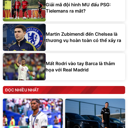
Giải mã đội hình MU đấu PSG:
Tielemans ra mắt?
Martin Zubimendi đến Chelsea là
thương vụ hoàn toàn có thể xảy ra
Mất Rodri vào tay Barca là thảm
họa với Real Madrid
ĐỌC NHIỀU NHẤT