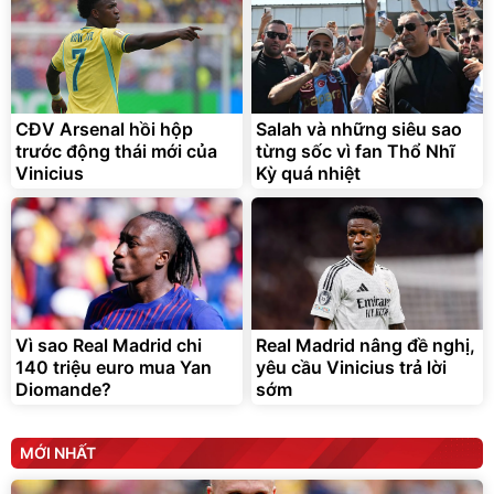
CĐV Arsenal hồi hộp
Salah và những siêu sao
trước động thái mới của
từng sốc vì fan Thổ Nhĩ
Vinicius
Kỳ quá nhiệt
Vì sao Real Madrid chi
Real Madrid nâng đề nghị,
140 triệu euro mua Yan
yêu cầu Vinicius trả lời
Diomande?
sớm
MỚI NHẤT