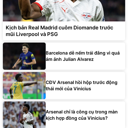
Kịch bản Real Madrid cuỗm Diomande trước
mũi Liverpool và PSG
Barcelona dễ nếm trái đắng vì quá
ám ảnh Julian Alvarez
CĐV Arsenal hồi hộp trước động
thái mới của Vinicius
Arsenal chỉ là công cụ trong màn
kịch hợp đồng của Vinicius?