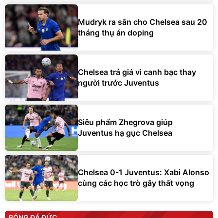
Mudryk ra sân cho Chelsea sau 20
tháng thụ án doping
Chelsea trả giá vì canh bạc thay
người trước Juventus
Siêu phẩm Zhegrova giúp
Juventus hạ gục Chelsea
Chelsea 0-1 Juventus: Xabi Alonso
cùng các học trò gây thất vọng
BÓNG ĐÁ ĐỨC