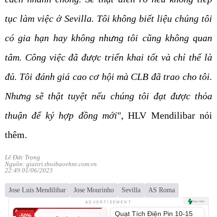
tục làm việc ở Sevilla. Tôi không biết liệu chúng tôi
có gia hạn hay không nhưng tôi cũng không quan
tâm. Công việc đã được triển khai tốt và chỉ thế là
đủ. Tôi đánh giá cao cơ hội mà CLB đã trao cho tôi.
Nhưng sẽ thật tuyệt nếu chúng tôi đạt được thỏa
thuận để ký hợp đồng mới
", HLV Mendilibar nói
thêm.
Lê Đức Trọng
Nguồn: giaitri.thoibaovhnt.com.vn
22:49 01/06/2023
Jose Luis Mendilibar
Jose Mourinho
Sevilla
AS Roma
Unmute
ADVERTISEMENT
Quạt Tích Điện Pin 10-15
-50%
-54%