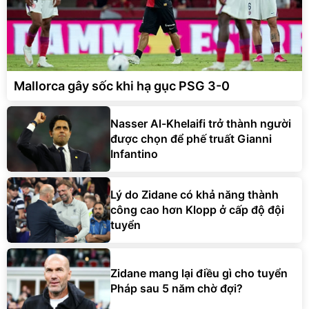
Mallorca gây sốc khi hạ gục PSG 3-0
Nasser Al-Khelaifi trở thành người
được chọn để phế truất Gianni
Infantino
Lý do Zidane có khả năng thành
công cao hơn Klopp ở cấp độ đội
tuyển
Zidane mang lại điều gì cho tuyển
Pháp sau 5 năm chờ đợi?