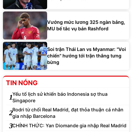
Vướng mức lương 325 ngàn bảng,
MU bế tắc vụ bán Rashford
Soi trận Thái Lan vs Myanmar: "Voi
chiến" hướng tới trận thắng tưng
bừng
TIN NÓNG
Yếu tố lịch sử khiến báo Indonesia sợ thua
1
Singapore
Rodri từ chối Real Madrid, đạt thỏa thuận cá nhân
2
gia nhập Barcelona
3
CHÍNH THỨC: Yan Diomande gia nhập Real Madrid