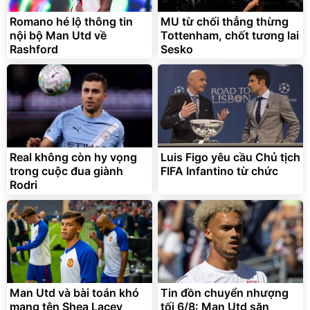
Romano hé lộ thông tin
MU từ chối thẳng thừng
nội bộ Man Utd về
Tottenham, chốt tương lai
Rashford
Sesko
Real không còn hy vọng
Luis Figo yêu cầu Chủ tịch
trong cuộc đua giành
FIFA Infantino từ chức
Rodri
Man Utd và bài toán khó
Tin đồn chuyển nhượng
mang tên Shea Lacey
tối 6/8: Man Utd săn