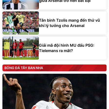
giữa Arsenal trở nên bất bại
Tân binh Tzolis mang đến thứ vũ
khí lý tưởng cho Arsenal
Giải mã đội hình MU đấu PSG:
Tielemans ra mắt?
BÓNG ĐÁ TÂY BAN NHA