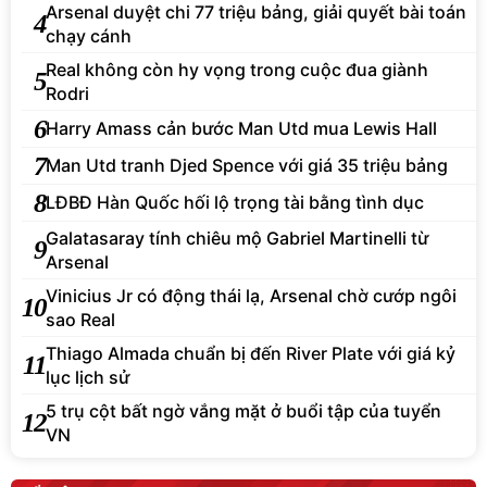
Arsenal duyệt chi 77 triệu bảng, giải quyết bài toán
4
chạy cánh
Real không còn hy vọng trong cuộc đua giành
5
Rodri
6
Harry Amass cản bước Man Utd mua Lewis Hall
7
Man Utd tranh Djed Spence với giá 35 triệu bảng
8
LĐBĐ Hàn Quốc hối lộ trọng tài bằng tình dục
Galatasaray tính chiêu mộ Gabriel Martinelli từ
9
Arsenal
Vinicius Jr có động thái lạ, Arsenal chờ cướp ngôi
10
sao Real
Thiago Almada chuẩn bị đến River Plate với giá kỷ
11
lục lịch sử
5 trụ cột bất ngờ vắng mặt ở buổi tập của tuyển
12
VN