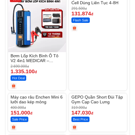
Cell Dùng Liên Tục 4-8H
291.500
đ
131.874
đ
Flash Sale
Bơm Lốp Kích Bình Ô Tô
V2 4in1 MEDICAR –
12.000mAh
2.690.000
đ
1.335.100
đ
Hot Deal
Unmute
Unmute
Máy cạo râu Enchen Mini 6
GEPO Quần Short Đùi Tập
-62%
-53%
lưỡi dao kép mỏng
Gym Cạp Cao Lưng
400.000
319.000
đ
đ
151.000
147.030
đ
đ
Sale Price
Best Price
Unmute
Unmute