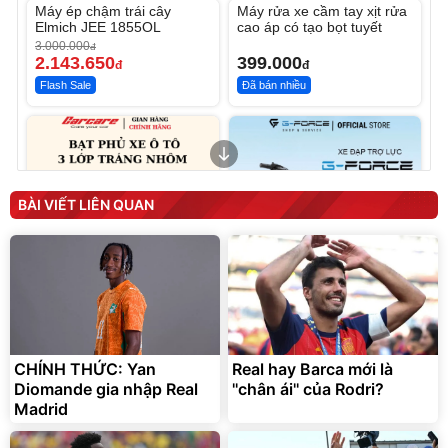
Máy ép chậm trái cây
Máy rửa xe cầm tay xịt rửa
-28%
Elmich JEE 1855OL
cao áp có tạo bọt tuyết
3.000.000
đ
2.143.650
399.000
đ
đ
Flash Sale
Đã bán nhiều
BÀI VIẾT LIÊN QUAN
Bạt phủ xe ô tô cao cấp,
Xe đạp điện trợ lực G-
tráng nhôm 03 lớp
Force C14 gấp gọn bỏ cốp
tiện lợi
392.000
9.900.000
đ
đ
CHÍNH THỨC: Yan
Real hay Barca mới là
325.000
7.092.000
đ
đ
Diomande gia nhập Real
''chân ái'' của Rodri?
Đã bán nhiều
Đang xem nhiều
Madrid
G-FORCE VIETNA