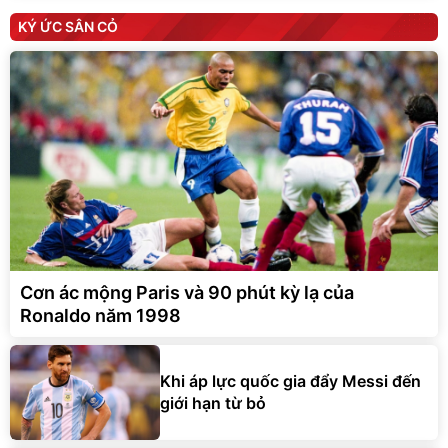
KÝ ỨC SÂN CỎ
Cơn ác mộng Paris và 90 phút kỳ lạ của
Ronaldo năm 1998
Khi áp lực quốc gia đẩy Messi đến
giới hạn từ bỏ