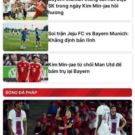
SK trong ngày Kim Min-jae hồi
hương
Soi trận Jeju FC vs Bayern Munich:
Khẳng định bản lĩnh
Kim Min-jae từ chối Man Utd để
bám trụ lại Bayern
BÓNG ĐÁ PHÁP