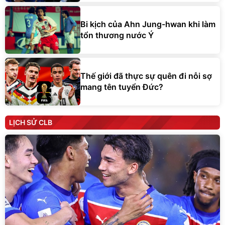
Bi kịch của Ahn Jung-hwan khi làm
tổn thương nước Ý
Thế giới đã thực sự quên đi nỗi sợ
mang tên tuyển Đức?
LỊCH SỬ CLB