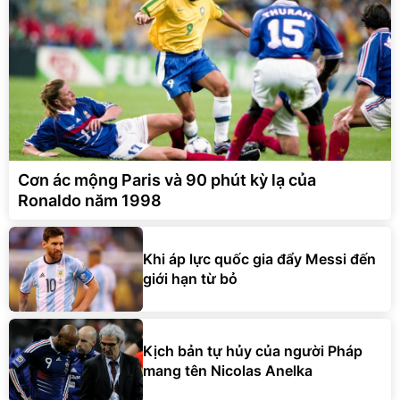
Cơn ác mộng Paris và 90 phút kỳ lạ của
Ronaldo năm 1998
Khi áp lực quốc gia đẩy Messi đến
giới hạn từ bỏ
Kịch bản tự hủy của người Pháp
mang tên Nicolas Anelka