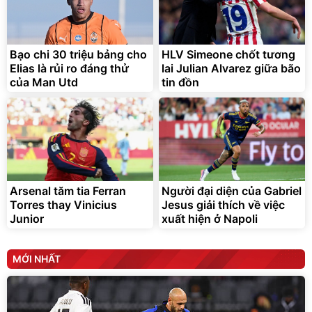
Lót ghế ôtô, nâng lưng
chống nóng giúp thoải mái
trong di chuyển
295.000
Bạo chi 30 triệu bảng cho
HLV Simeone chốt tương
đ
Elias là rủi ro đáng thử
lai Julian Alvarez giữa bão
Đã bán nhiều
của Man Utd
tin đồn
Arsenal tăm tia Ferran
Người đại diện của Gabriel
Torres thay Vinicius
Jesus giải thích về việc
Junior
xuất hiện ở Napoli
MỚI NHẤT