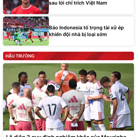
sau lời chỉ trích Việt Nam
Báo Indonesia tố trọng tài xử ép
khiến đội nhà bị loại sớm
HẬU TRƯỜNG