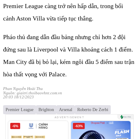
Premier League càng trở nên hấp dẫn, trong bối
cảnh Aston Villa vừa tiếp tục thắng.
Pháo thủ đang dẫn đầu bảng nhưng chỉ hơn 2 đội
đứng sau là Liverpool và Villa khoảng cách 1 điểm.
Man City đã bị bỏ lại, kém ngôi đầu 5 điểm sau trận
hòa thất vọng với Palace.
Phan Nguyễn Hoài Thu
Nguồn: giaitri.thoibaovhnt.com.vn
20:03 18/12/2023
Premier League
Brighton
Arsenal
Roberto De Zerbi
ADVERTISEMENT
-6%
-63%