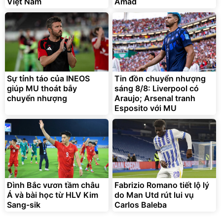
Việt Nam
Amad
Sự tỉnh táo của INEOS
Tin đồn chuyển nhượng
giúp MU thoát bẫy
sáng 8/8: Liverpool có
chuyển nhượng
Araujo; Arsenal tranh
Esposito với MU
Đình Bắc vươn tầm châu
Fabrizio Romano tiết lộ lý
Á và bài học từ HLV Kim
do Man Utd rút lui vụ
Sang-sik
Carlos Baleba