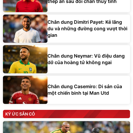
thép ẩn sau đôi chân thủy tinh
Chân dung Dimitri Payet: Kẻ lãng
du và những đường cong vượt thời
gian
Chân dung Neymar: Vũ điệu dang
dở của hoàng tử không ngai
Chân dung Casemiro: Di sản của
một chiến binh tại Man Utd
KÝ ỨC SÂN CỎ