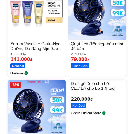
Serum Vaseline Gluta-Hya
Quạt tích điện kẹp bàn mini
Dưỡng Da Sáng Mịn Sau 7
để bàn
Ngày
150.000
219.000
đ
đ
141.000
79.000
đ
đ
Deal hot
Flash Sale
Unilever
Unmute
Đai ngồi ô tô cho bé
-63%
CECILA cho bé 1-9 tuổi
220.000
đ
Hot Deal
Cecila Offical Store