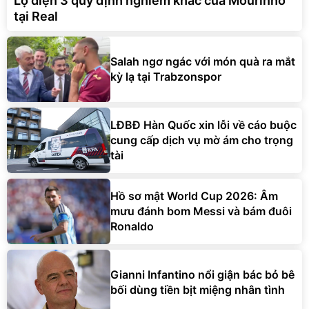
Lộ diện 3 quy định nghiêm khắc của Mourinho
tại Real
Salah ngơ ngác với món quà ra mắt
kỳ lạ tại Trabzonspor
LĐBĐ Hàn Quốc xin lỗi về cáo buộc
cung cấp dịch vụ mờ ám cho trọng
tài
Hồ sơ mật World Cup 2026: Âm
mưu đánh bom Messi và bám đuôi
Ronaldo
Gianni Infantino nổi giận bác bỏ bê
bối dùng tiền bịt miệng nhân tình