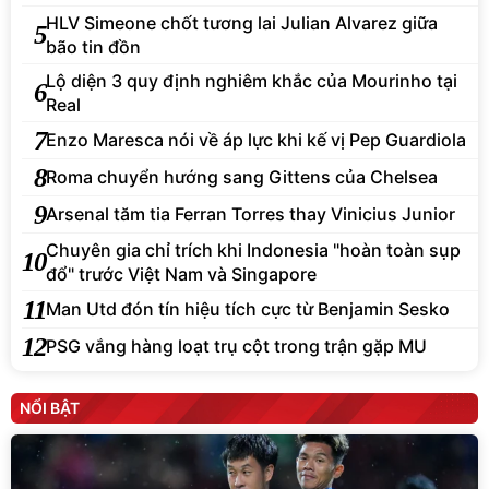
HLV Simeone chốt tương lai Julian Alvarez giữa
5
bão tin đồn
Lộ diện 3 quy định nghiêm khắc của Mourinho tại
6
Real
7
Enzo Maresca nói về áp lực khi kế vị Pep Guardiola
8
Roma chuyển hướng sang Gittens của Chelsea
9
Arsenal tăm tia Ferran Torres thay Vinicius Junior
Chuyên gia chỉ trích khi Indonesia "hoàn toàn sụp
10
đổ" trước Việt Nam và Singapore
11
Man Utd đón tín hiệu tích cực từ Benjamin Sesko
12
PSG vắng hàng loạt trụ cột trong trận gặp MU
NỔI BẬT