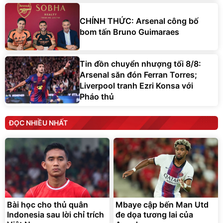
CHÍNH THỨC: Arsenal công bố
bom tấn Bruno Guimaraes
Tin đồn chuyển nhượng tối 8/8:
Arsenal săn đón Ferran Torres;
Liverpool tranh Ezri Konsa với
Pháo thủ
ĐỌC NHIỀU NHẤT
Bài học cho thủ quân
Mbaye cập bến Man Utd
Indonesia sau lời chỉ trích
đe dọa tương lai của