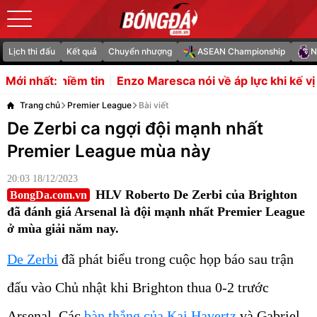
Lịch thi đấu
Kết quả
Chuyển nhượng
ASEAN Championship
N
zo Maresca nói về áp lực khi kế vị Pep Guardiola
Lộ diện
Mới nhất:
Trang chủ
Premier League
Bài viết
De Zerbi ca ngợi đội mạnh nhất
Premier League mùa này
20:03 18/12/2023
HLV Roberto De Zerbi của Brighton
BongDa.com.vn
đã đánh giá Arsenal là đội mạnh nhất Premier League
ở mùa giải năm nay.
De Zerbi
đã phát biểu trong cuộc họp báo sau trận
đấu vào Chủ nhật khi Brighton thua 0-2 trước
Arsenal. Các
bàn thắng của Kai Havertz
và Gabriel