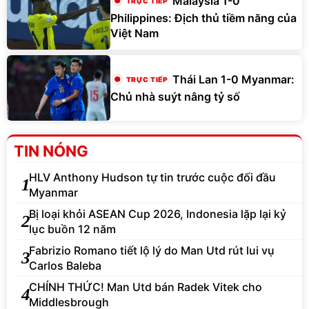
Malaysia 1-0
Philippines: Địch thủ tiềm năng của
Việt Nam
Thái Lan 1-0 Myanmar:
Chủ nhà suýt nâng tỷ số
TIN NÓNG
HLV Anthony Hudson tự tin trước cuộc đối đầu
1
Myanmar
Bị loại khỏi ASEAN Cup 2026, Indonesia lặp lại kỷ
2
lục buồn 12 năm
Fabrizio Romano tiết lộ lý do Man Utd rút lui vụ
3
Carlos Baleba
CHÍNH THỨC! Man Utd bán Radek Vitek cho
4
Middlesbrough