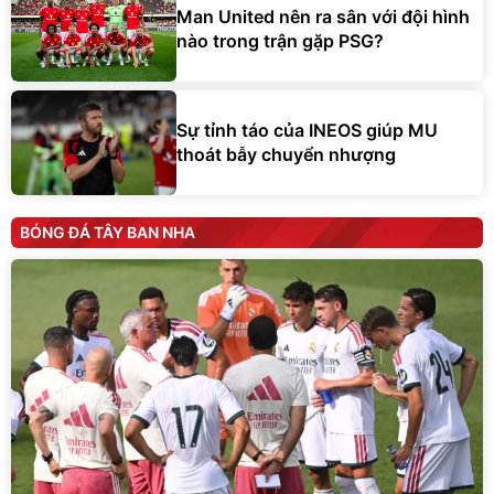
Man United nên ra sân với đội hình
nào trong trận gặp PSG?
Sự tỉnh táo của INEOS giúp MU
thoát bẫy chuyển nhượng
BÓNG ĐÁ TÂY BAN NHA