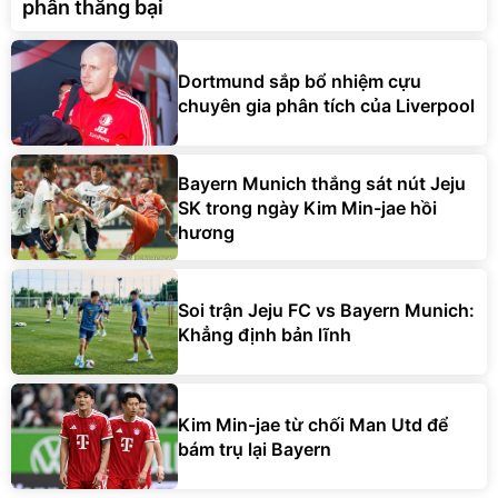
phân thắng bại
Dortmund sắp bổ nhiệm cựu
chuyên gia phân tích của Liverpool
Bayern Munich thắng sát nút Jeju
SK trong ngày Kim Min-jae hồi
hương
Soi trận Jeju FC vs Bayern Munich:
Khẳng định bản lĩnh
Kim Min-jae từ chối Man Utd để
bám trụ lại Bayern