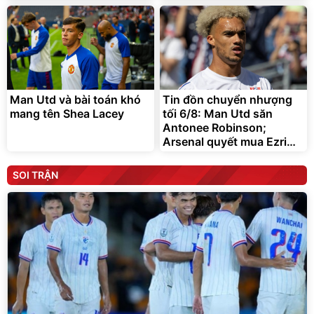
Man Utd và bài toán khó
Tin đồn chuyển nhượng
mang tên Shea Lacey
tối 6/8: Man Utd săn
Antonee Robinson;
Arsenal quyết mua Ezri
Konsa
SOI TRẬN