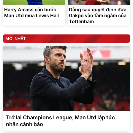
110ml
2136OL04
376.358
đ
313.632
2.036.700
đ
đ
Harry Amass cản bước
Đằng sau quyết định đưa
Deal hot
Hot Deal
Man Utd mua Lewis Hall
Gakpo vào tầm ngắm của
Tottenham
vinamilk official
Elmich Việt Nam
MỚI NHẤT
Trở lại Champions League, Man Utd lập tức
nhận cảnh báo