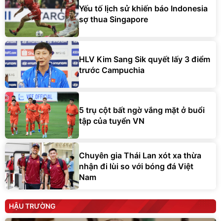
Yếu tố lịch sử khiến báo Indonesia
sợ thua Singapore
HLV Kim Sang Sik quyết lấy 3 điểm
trước Campuchia
5 trụ cột bất ngờ vắng mặt ở buổi
tập của tuyển VN
Chuyên gia Thái Lan xót xa thừa
nhận đi lùi so với bóng đá Việt
Nam
HẬU TRƯỜNG