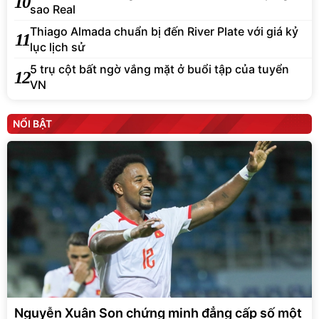
10
sao Real
Thiago Almada chuẩn bị đến River Plate với giá kỷ
11
lục lịch sử
5 trụ cột bất ngờ vắng mặt ở buổi tập của tuyển
12
VN
NỔI BẬT
Nguyễn Xuân Son chứng minh đẳng cấp số một