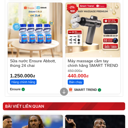
-2%
Sữa nước Ensure Abbott,
Máy massage cầm tay
thùng 24 chai
chính hãng SMART TREND
450.000
đ
1.250.000
440.000
đ
đ
Hàng chính hãng
Bán chạy
Ensure
SMART TREND
BÀI VIẾT LIÊN QUAN