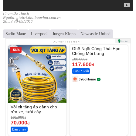
Phạm Bá Thạch
Nguồn: giaitri.thoibaovhnt.com.vn
20:53 30/09/2017
Sadio Mane
Liverpool
Jurgen Klopp
Newcastle United
Unmute
ADVERTISEMENT
Ghế Ngồi Công Thái Học
-56%
-37%
Chống Mỏi Lưng
188.000
đ
117.600
đ
Giá ưu đãi
JYooHome
Vòi xịt tăng áp dành cho
rửa xe, tưới cây
161.000
đ
70.000
đ
Bán chạy