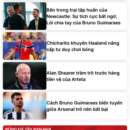
Bên trong trại tập huấn của
Newcastle: Sự tích cực bất ngờ;
Lời chia tay của Bruno Guimaraes
Chicharito khuyên Haaland nâng
cấp tư duy chơi bóng
Alan Shearer trầm trồ trước hàng
tiền vệ của Arteta
Cách Bruno Guimaraes biến tuyến
giữa Arsenal trở nên bất bại
BÓNG ĐÁ TÂY BAN NHA