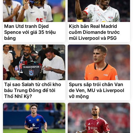
Man Utd tranh Djed
Kịch bản Real Madrid
Combo 2 Nước giặt OMO
Sữa Dưỡng Thể OLAY
Spence với giá 35 triệu
cuỗm Diomande trước
Matic Hương Nước Hoa
Hương Nước Hoa Dưỡng
bảng
Comfort 4.1KG
mũi Liverpool và PSG
Ẩm Chuyên Sâu
516.000
290.000
đ
đ
450.000
255.000
đ
đ
Deal hot
Deal hot
Unilever
Olay
Tại sao Salah từ chối kho
Spurs sắp trói chân Van
báu Trung Đông để tới
de Ven, MU và Liverpool
Thổ Nhĩ Kỳ?
vỡ mộng
Thùng 48 hộp Sữa tươi Tiệt
Bộ nồi inox nguyên khối
Trùng Vinamilk Green Farm
Elmich Trimax EL-