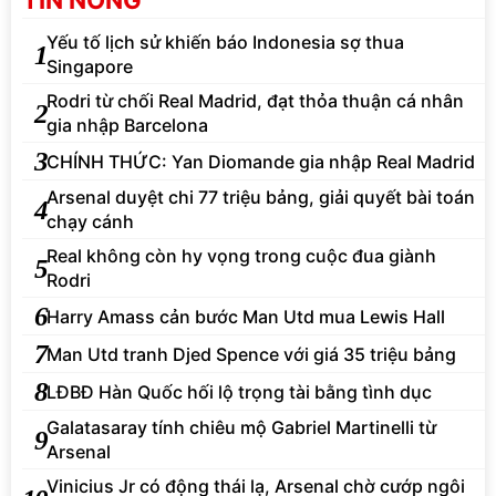
TIN NÓNG
Yếu tố lịch sử khiến báo Indonesia sợ thua
1
Singapore
Rodri từ chối Real Madrid, đạt thỏa thuận cá nhân
2
gia nhập Barcelona
3
CHÍNH THỨC: Yan Diomande gia nhập Real Madrid
Arsenal duyệt chi 77 triệu bảng, giải quyết bài toán
4
chạy cánh
Real không còn hy vọng trong cuộc đua giành
5
Rodri
6
Harry Amass cản bước Man Utd mua Lewis Hall
7
Man Utd tranh Djed Spence với giá 35 triệu bảng
8
LĐBĐ Hàn Quốc hối lộ trọng tài bằng tình dục
Galatasaray tính chiêu mộ Gabriel Martinelli từ
9
Arsenal
Vinicius Jr có động thái lạ, Arsenal chờ cướp ngôi