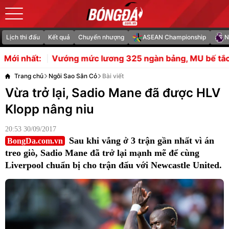
Lịch thi đấu
Kết quả
Chuyển nhượng
ASEAN Championship
N
lương 325 ngàn bảng, MU bế tắc vụ bán Rashford
Soi t
Mới nhất:
Trang chủ
Ngôi Sao Sân Cỏ
Bài viết
Vừa trở lại, Sadio Mane đã được HLV
Klopp nâng niu
20:53 30/09/2017
Sau khi vắng ở 3 trận gần nhất vì án
BongDa.com.vn
treo giò, Sadio Mane đã trở lại mạnh mẽ để cùng
Liverpool chuẩn bị cho trận đấu với Newcastle United.