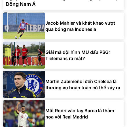
Đông Nam Á
Jacob Mahler và khát khao vượt
qua bóng ma Indonesia
Giải mã đội hình MU đấu PSG:
Tielemans ra mắt?
Martin Zubimendi đến Chelsea là
thương vụ hoàn toàn có thể xảy ra
Mất Rodri vào tay Barca là thảm
họa với Real Madrid