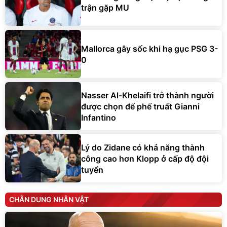
trận gặp MU
Mallorca gây sốc khi hạ gục PSG 3-
0
Nasser Al-Khelaifi trở thành người
được chọn để phế truất Gianni
Infantino
Lý do Zidane có khả năng thành
công cao hơn Klopp ở cấp độ đội
tuyển
CHÂN DUNG NHÂN VẬT