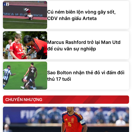
Cú ném biên lộn vòng gây sốt,
CĐV nhắn giấu Arteta
Marcus Rashford trở lại Man Utd
để cứu vãn sự nghiệp
Sao Bolton nhận thẻ đỏ vì đấm đối
thủ 17 tuổi
CHUYỂN NHƯỢNG