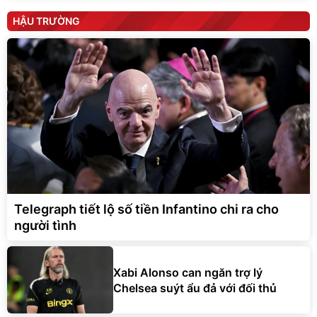
HẬU TRƯỜNG
Telegraph tiết lộ số tiền Infantino chi ra cho
người tình
Xabi Alonso can ngăn trợ lý
Chelsea suýt ẩu đả với đối thủ