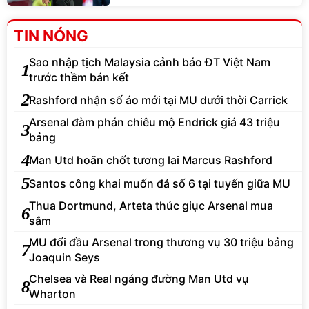
TIN NÓNG
Sao nhập tịch Malaysia cảnh báo ĐT Việt Nam
1
trước thềm bán kết
2
Rashford nhận số áo mới tại MU dưới thời Carrick
Arsenal đàm phán chiêu mộ Endrick giá 43 triệu
3
bảng
4
Man Utd hoãn chốt tương lai Marcus Rashford
5
Santos công khai muốn đá số 6 tại tuyến giữa MU
Thua Dortmund, Arteta thúc giục Arsenal mua
6
sắm
MU đối đầu Arsenal trong thương vụ 30 triệu bảng
7
Joaquin Seys
Chelsea và Real ngáng đường Man Utd vụ
8
Wharton