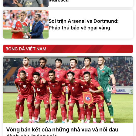
Soi trận Arsenal vs Dortmund:
Pháo thủ bảo vệ ngai vàng
BÓNG ĐÁ VIỆT NAM
Vòng bán kết của những nhà vua và nỗi đau