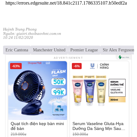
Huỳnh Trung Phong
Nguồn: giaitri.thoibaovhnt.com.vn
10:24 11/02/2020
Eric Cantona
Manchester United
Premier League
Sir Alex Ferguson
ADVERTISEMENT
-63%
-6%
Quạt tích điện kẹp bàn mini
Serum Vaseline Gluta-Hya
để bàn
Dưỡng Da Sáng Mịn Sau 7
Ngày
219.000
150.000
đ
đ