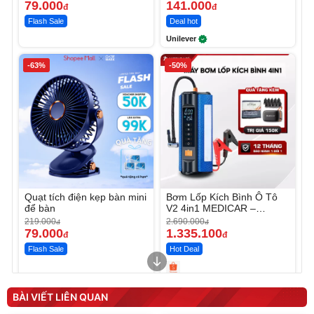
79.000
141.000
đ
đ
Flash Sale
Deal hot
Unilever
-63%
-50%
Quạt tích điện kẹp bàn mini
Bơm Lốp Kích Bình Ô Tô
để bàn
V2 4in1 MEDICAR –
12.000mAh
219.000
2.690.000
đ
đ
79.000
1.335.100
đ
đ
Flash Sale
Hot Deal
Unmute
Unmute
Máy ép chậm trái cây
Máy rửa xe cầm tay xịt rửa
BÀI VIẾT LIÊN QUAN
Elmich JEE 1855OL
cao áp có tạo bọt tuyết