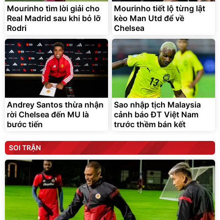
Mourinho tìm lời giải cho
Mourinho tiết lộ từng lật
Real Madrid sau khi bỏ lỡ
kèo Man Utd để về
Rodri
Chelsea
Andrey Santos thừa nhận
Sao nhập tịch Malaysia
rời Chelsea đến MU là
cảnh báo ĐT Việt Nam
bước tiến
trước thềm bán kết
SOI TRẬN