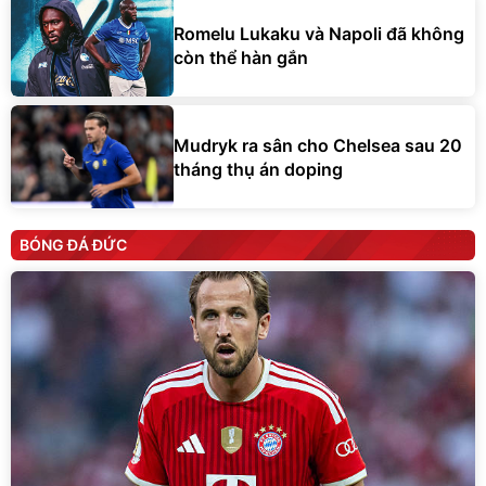
Romelu Lukaku và Napoli đã không
còn thể hàn gắn
Mudryk ra sân cho Chelsea sau 20
tháng thụ án doping
BÓNG ĐÁ ĐỨC