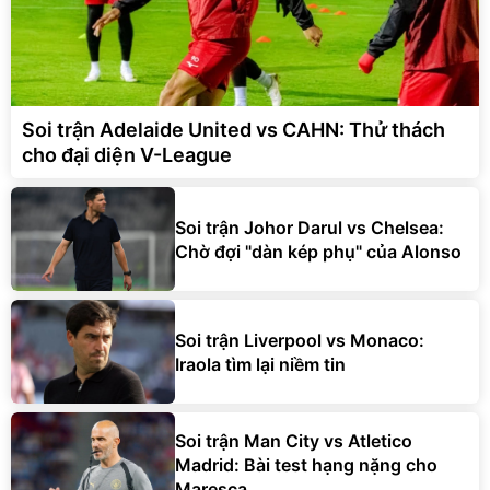
Soi trận Adelaide United vs CAHN: Thử thách
cho đại diện V-League
Soi trận Johor Darul vs Chelsea:
Chờ đợi "dàn kép phụ" của Alonso
Soi trận Liverpool vs Monaco:
Iraola tìm lại niềm tin
Soi trận Man City vs Atletico
Madrid: Bài test hạng nặng cho
Maresca