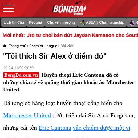
Lịch thi đấu
Kết quả
Chuyển nhượng
ASEAN Championship
N
hối bán đứt Jaydan Kamason cho Southampton
Vòng bán
Mới nhất:
Trang chủ
Premier League
Bài viết
"Tôi thích Sir Alex ở điểm đó"
10:24 11/02/2020
Huyền thoại Eric Cantona đã có
BongDa.com.vn
những chia sẻ về quãng thời gian khoác áo Manchester
United.
Đã từng có hàng loạt huyền thoại cống hiến cho
Manchester United
dưới triều đại Sir Alex Ferguson,
nhưng cái tên
Eric Cantona
vẫn chiếm được một vị