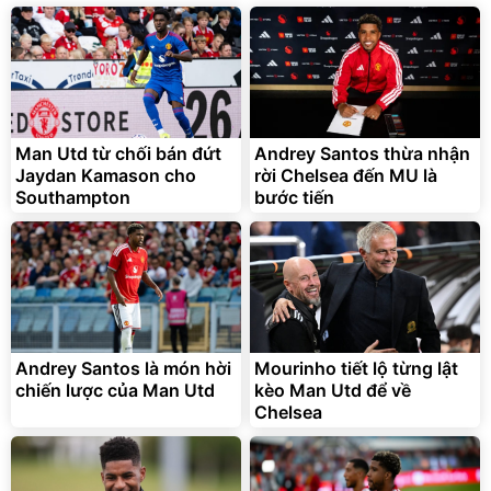
3.000.000
đ
2.143.650
399.000
đ
đ
Flash Sale
Đã bán nhiều
Man Utd từ chối bán đứt
Andrey Santos thừa nhận
Jaydan Kamason cho
rời Chelsea đến MU là
Southampton
bước tiến
Bạt phủ xe ô tô cao cấp,
Xe đạp điện trợ lực G-
tráng nhôm 03 lớp
Force C14 gấp gọn bỏ cốp
tiện lợi
392.000
9.900.000
đ
đ
325.000
7.092.000
Andrey Santos là món hời
đ
Mourinho tiết lộ từng lật
đ
chiến lược của Man Utd
kèo Man Utd để về
Đã bán nhiều
Đang xem nhiều
Chelsea
G-FORCE VIETNA