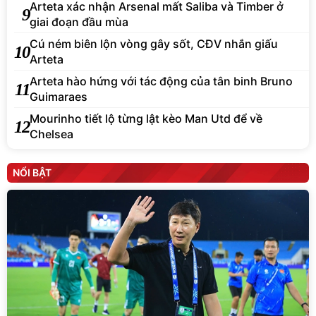
Arteta xác nhận Arsenal mất Saliba và Timber ở
9
giai đoạn đầu mùa
Cú ném biên lộn vòng gây sốt, CĐV nhắn giấu
10
Arteta
Arteta hào hứng với tác động của tân binh Bruno
11
Guimaraes
Mourinho tiết lộ từng lật kèo Man Utd để về
12
Chelsea
NỔI BẬT