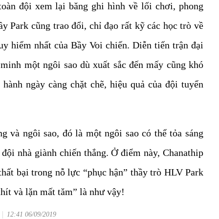
oàn đội xem lại băng ghi hình về lối chơi, phong
y Park cũng trao đổi, chỉ đạo rất kỹ các học trò về
uy hiểm nhất của Bầy Voi chiến. Diễn tiến trận đại
 minh một ngôi sao dù xuất sắc đến mấy cũng khó
 hành ngày càng chặt chẽ, hiệu quả của đội tuyển
ng và ngôi sao, đó là một ngôi sao có thể tỏa sáng
 đội nhà giành chiến thắng. Ở điểm này, Chanathip
thất bại trong nỗ lực “phục hận” thầy trò HLV Park
hít và lặn mất tăm” là như vậy!
12:41 06/09/2019