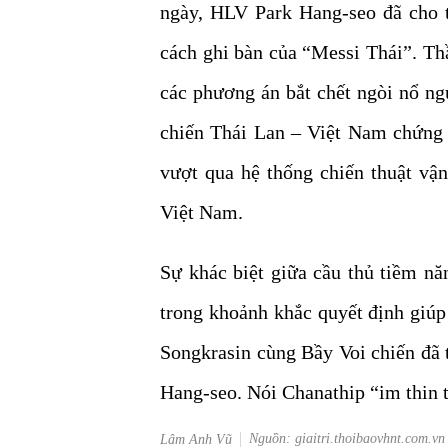
ngày, HLV Park Hang-seo đã cho t
cách ghi bàn của “Messi Thái”. Thầ
các phương án bắt chết ngòi nổ ng
chiến Thái Lan – Việt Nam chứng
vượt qua hệ thống chiến thuật vận
Việt Nam.
Sự khác biệt giữa cầu thủ tiềm nă
trong khoảnh khắc quyết định giúp
Songkrasin cùng Bầy Voi chiến đã 
Hang-seo. Nói Chanathip “im thin t
Nguồn: giaitri.thoibaovhnt.com.vn
Lâm Anh Vũ