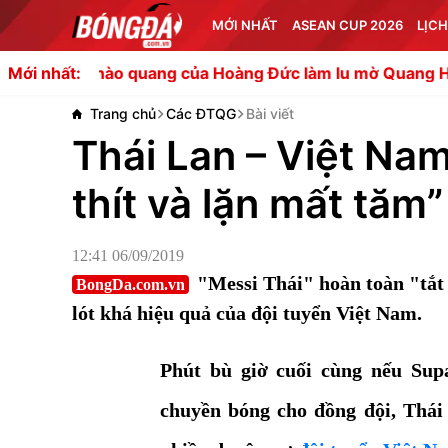
MỚI NHẤT
ASEAN CUP 2026
LỊCH
o quang của Hoàng Đức làm lu mờ Quang Hải
Chuyên gia
Mới nhất:
Trang chủ
Các ĐTQG
Bài viết
Thái Lan – Việt Nam
thít và lặn mất tăm”
12:41 06/09/2019
"Messi Thái" hoàn toàn "tắt
BongDa.com.vn
lót khá hiệu quả của đội tuyển Việt Nam.
Phút bù giờ cuối cùng nếu Sup
chuyền bóng cho đồng đội, Thái 