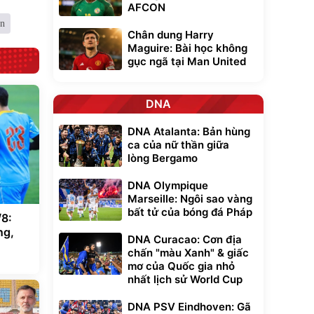
AFCON
in
Chân dung Harry
Maguire: Bài học không
gục ngã tại Man United
DNA
DNA Atalanta: Bản hùng
ca của nữ thần giữa
lòng Bergamo
DNA Olympique
Marseille: Ngôi sao vàng
bất tử của bóng đá Pháp
/8:
ng,
DNA Curacao: Cơn địa
chấn "màu Xanh" & giấc
mơ của Quốc gia nhỏ
nhất lịch sử World Cup
DNA PSV Eindhoven: Gã