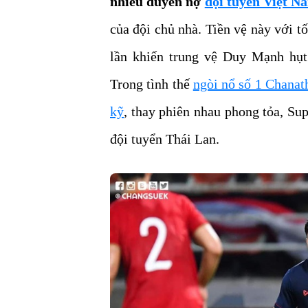
nhiều duyên nợ
đội tuyển Việt N
của đội chủ nhà. Tiền vệ này với tố
lần khiến trung vệ Duy Mạnh hụt 
Trong tình thế
ngòi nổ số 1 Chanat
kỹ
, thay phiên nhau phong tỏa, Su
đội tuyển Thái Lan.