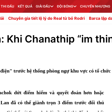
 THI ĐẤU
KẾT QUẢ
GIẢI ĐẤU
ĐỘI BÓNG
CHUYỂN NHƯỢNG
 tiết lộ lý do Real từ bỏ Rodri
Barca lập danh sách mua 
: Khi Chanathip “im thi
 điện" trước hệ thống phòng ngự khu vực có tổ chức
achok dứt điểm hiểm và quyết đoán hơn hoặc
Lan đã có thể giành trọn 3 điểm trước đối thủ