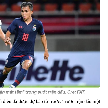
lặn mất tăm" trong suốt trận đấu. Cre: FAT.
là điều đã được dự báo từ trước. Trước trận đấu một