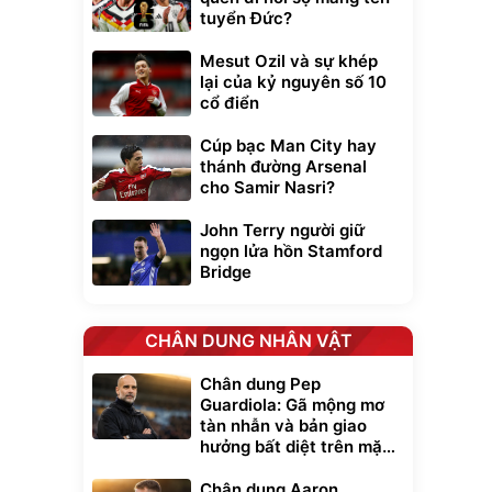
tuyển Đức?
Mesut Ozil và sự khép
lại của kỷ nguyên số 10
cổ điển
Cúp bạc Man City hay
thánh đường Arsenal
cho Samir Nasri?
John Terry người giữ
ngọn lửa hồn Stamford
Bridge
CHÂN DUNG NHÂN VẬT
Chân dung Pep
Guardiola: Gã mộng mơ
tàn nhẫn và bản giao
hưởng bất diệt trên mặt
cỏ xanh
Chân dung Aaron