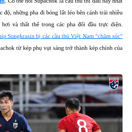
am
. Có thể nói Supachok là cầu thủ thi đấu hay nhất
c độ, những pha đi bóng lắt léo bên cánh trái nhiều
hơi và thất thế trong các pha đối đầu trực diện.
hip Songkrasin bị các cầu thủ Việt Nam "chăm sóc"
pachok từ kép phụ vụt sáng trở thành kép chính của