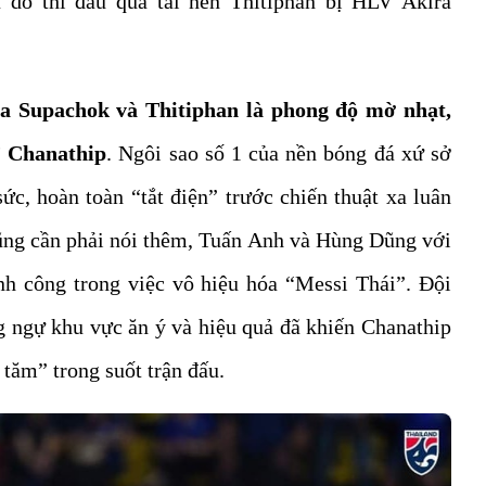
à do thi đấu quá tải nên Thitiphan bị HLV Akira
a Supachok và Thitiphan là phong độ mờ nhạt,
” Chanathip
. Ngôi sao số 1 của nền bóng đá xứ sở
ức, hoàn toàn “tắt điện” trước chiến thuật xa luân
Cũng cần phải nói thêm, Tuấn Anh và Hùng Dũng với
nh công trong việc vô hiệu hóa “Messi Thái”. Đội
 ngự khu vực ăn ý và hiệu quả đã khiến Chanathip
 tăm” trong suốt trận đấu.