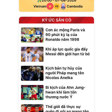
20:00 - 07-08-2026
Vietnam
Cambodia
VS
KÝ ỨC SÂN CỎ
Cơn ác mộng Paris và
90 phút kỳ lạ của
Ronaldo năm 1998
Khi áp lực quốc gia đẩy
Messi đến giới hạn từ bỏ
Kịch bản tự hủy của
người Pháp mang tên
Nicolas Anelka
Bi kịch của Ahn Jung-
hwan khi làm tổn
thương nước Ý
Thế giới đã thực sự
quên đi nỗi sợ mang tên