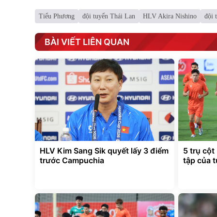
Tiểu Phương
đội tuyển Thái Lan
HLV Akira Nishino
đội 
BÀI VIẾT LIÊN QUAN
HLV Kim Sang Sik quyết lấy 3 điểm
5 trụ cột
trước Campuchia
tập của 