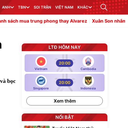
ANH
TBN
SOI TRẬN
VIỆT NAM
KHÁC
trung phong thay Alvarez
Xuân Son nhắm kỷ lục ghi bàn 
n
LTĐ HÔM NAY
20:00
Vietnam
Cambodia
 và bọc
20:00
Singapore
Indonesia
Xem thêm
NỔI BẬT