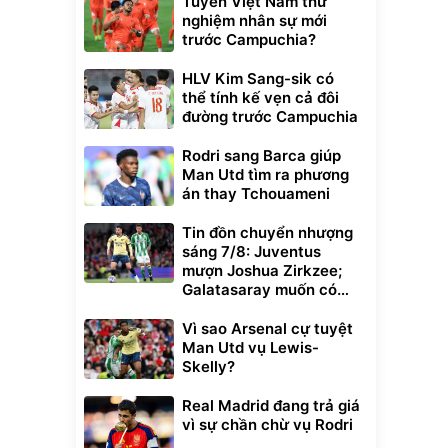
Tuyển Việt Nam thử
nghiệm nhân sự mới
trước Campuchia?
HLV Kim Sang-sik có
thể tính kế vẹn cả đôi
đường trước Campuchia
Rodri sang Barca giúp
Man Utd tìm ra phương
án thay Tchouameni
Tin đồn chuyển nhượng
sáng 7/8: Juventus
mượn Joshua Zirkzee;
Galatasaray muốn có
Gabriel Martinelli
Vì sao Arsenal cự tuyệt
Man Utd vụ Lewis-
Skelly?
Real Madrid đang trả giá
vì sự chần chừ vụ Rodri