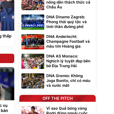
nông dân thách thức cả
Châu Âu
DNA Dinamo Zagreb:
Phong thái quý tộc và
tinh thần đường phố
g thấp
DNA Anderlecht:
Champagne Football và
màu tím Hoàng gia
DNA AS Monaco:
Nghịch lý tuyệt đẹp bên
bờ Địa Trung Hải
DNA Gremio: Không
Joga Bonito, chỉ có máu
và nước mắt
OFF THE PITCH
c vụ
Vì sao Quả bóng vàng
 bán
Rodri đứng ngoài cuộc