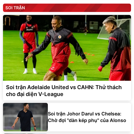
SOI TRẬN
Soi trận Adelaide United vs CAHN: Thử thách
cho đại diện V-League
Soi trận Johor Darul vs Chelsea:
Chờ đợi "dàn kép phụ" của Alonso