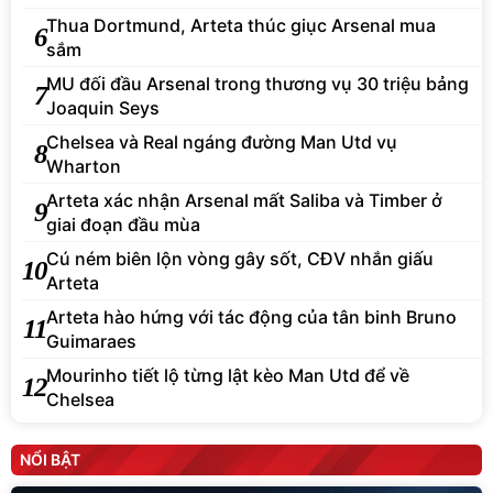
Thua Dortmund, Arteta thúc giục Arsenal mua
6
sắm
MU đối đầu Arsenal trong thương vụ 30 triệu bảng
7
Joaquin Seys
Chelsea và Real ngáng đường Man Utd vụ
8
Wharton
Arteta xác nhận Arsenal mất Saliba và Timber ở
9
giai đoạn đầu mùa
Cú ném biên lộn vòng gây sốt, CĐV nhắn giấu
10
Arteta
Arteta hào hứng với tác động của tân binh Bruno
11
Guimaraes
Mourinho tiết lộ từng lật kèo Man Utd để về
12
Chelsea
NỔI BẬT