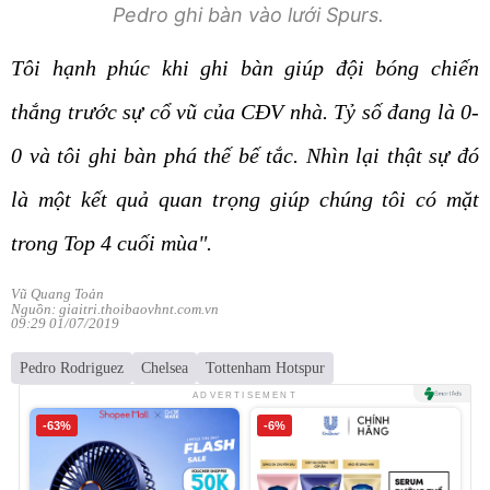
Pedro ghi bàn vào lưới Spurs.
Tôi hạnh phúc khi ghi bàn giúp đội bóng chiến
thắng trước sự cổ vũ của CĐV nhà. Tỷ số đang là 0-
0 và tôi ghi bàn phá thế bế tắc. Nhìn lại thật sự đó
là một kết quả quan trọng giúp chúng tôi có mặt
trong Top 4 cuối mùa".
Vũ Quang Toản
Nguồn: giaitri.thoibaovhnt.com.vn
09:29 01/07/2019
Pedro Rodriguez
Chelsea
Tottenham Hotspur
ADVERTISEMENT
-63%
-6%