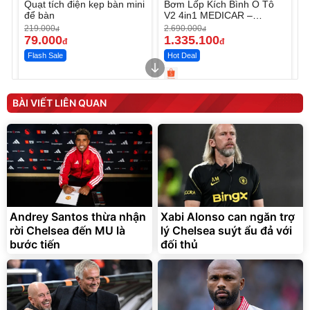
Quạt tích điện kẹp bàn mini
Bơm Lốp Kích Bình Ô Tô
để bàn
V2 4in1 MEDICAR –
12.000mAh
219.000
2.690.000
đ
đ
79.000
1.335.100
đ
đ
Flash Sale
Hot Deal
Unmute
Unmute
Máy ép chậm trái cây
Máy rửa xe cầm tay xịt rửa
BÀI VIẾT LIÊN QUAN
Elmich JEE 1855OL
cao áp có tạo bọt tuyết
3.000.000
đ
2.143.650
399.000
đ
đ
Flash Sale
Đã bán nhiều
Andrey Santos thừa nhận
Xabi Alonso can ngăn trợ
rời Chelsea đến MU là
lý Chelsea suýt ẩu đả với
bước tiến
đối thủ