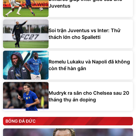
Juventus
Soi trận Juventus vs Inter: Thử
thách lớn cho Spalletti
Romelu Lukaku và Napoli đã không
còn thể hàn gắn
Mudryk ra sân cho Chelsea sau 20
tháng thụ án doping
BÓNG ĐÁ ĐỨC