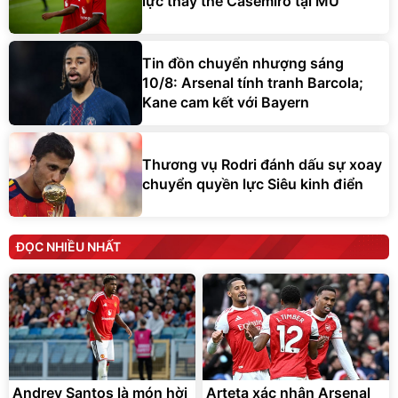
lực thay thế Casemiro tại MU
Tin đồn chuyển nhượng sáng
10/8: Arsenal tính tranh Barcola;
Kane cam kết với Bayern
Thương vụ Rodri đánh dấu sự xoay
chuyển quyền lực Siêu kinh điển
ĐỌC NHIỀU NHẤT
Andrey Santos là món hời
Arteta xác nhận Arsenal