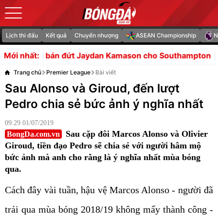
Lịch thi đấu
Kết quả
Chuyển nhượng
ASEAN Championship
N
t Jaydan Kamason cho Southampton
Vòng bán kết của nh
Mới nhất:
Trang chủ
Premier League
Bài viết
Sau Alonso và Giroud, đến lượt
Pedro chia sẻ bức ảnh ý nghĩa nhất
09:29 01/07/2019
Sau cặp đôi Marcos Alonso và Olivier
BongDa.com.vn
Giroud, tiền đạo Pedro sẽ chia sẻ với người hâm mộ
bức ảnh mà anh cho rằng là ý nghĩa nhất mùa bóng
qua.
Cách đây vài tuần, hậu vệ Marcos Alonso - người đã
trải qua mùa bóng 2018/19 không mấy thành công -