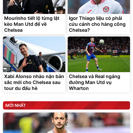
Bạt phủ xe ô tô cao cấp,
Xe đạp điện trợ lực G-
tráng nhôm 03 lớp
Force C14 gấp gọn bỏ cốp
tiện lợi
392.000
9.900.000
đ
đ
325.000
7.092.000
Mourinho tiết lộ từng lật
đ
Igor Thiago liệu có phải
đ
kèo Man Utd để về
cứu cánh cho hàng công
Đã bán nhiều
Đang xem nhiều
Chelsea
Chelsea?
G-FORCE VIETNA
Xabi Alonso nhào nặn bản
Chelsea và Real ngáng
sắc mới cho Chelsea sau
đường Man Utd vụ
tour du đấu hè
Wharton
MỚI NHẤT