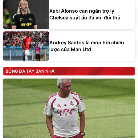
Xabi Alonso can ngăn trợ lý
Chelsea suýt ẩu đả với đối thủ
Andrey Santos là món hời chiến
lược của Man Utd
BÓNG ĐÁ TÂY BAN NHA