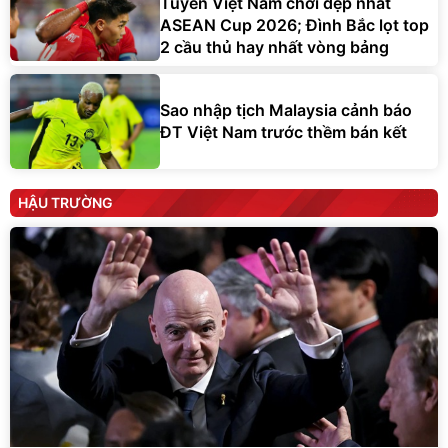
Tuyển Việt Nam chơi đẹp nhất
ASEAN Cup 2026; Đình Bắc lọt top
2 cầu thủ hay nhất vòng bảng
Sao nhập tịch Malaysia cảnh báo
ĐT Việt Nam trước thềm bán kết
HẬU TRƯỜNG