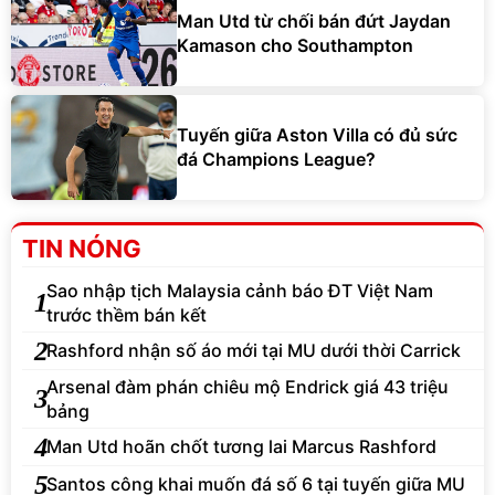
Man Utd từ chối bán đứt Jaydan
Kamason cho Southampton
Tuyến giữa Aston Villa có đủ sức
đá Champions League?
TIN NÓNG
Sao nhập tịch Malaysia cảnh báo ĐT Việt Nam
1
trước thềm bán kết
2
Rashford nhận số áo mới tại MU dưới thời Carrick
Arsenal đàm phán chiêu mộ Endrick giá 43 triệu
3
bảng
4
Man Utd hoãn chốt tương lai Marcus Rashford
5
Santos công khai muốn đá số 6 tại tuyến giữa MU