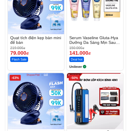
Quạt tích điện kẹp bàn mini
Serum Vaseline Gluta-Hya
để bàn
Dưỡng Da Sáng Mịn Sau 7
Ngày
219.000
150.000
đ
đ
79.000
141.000
đ
đ
Flash Sale
Deal hot
Unilever
-63%
-50%