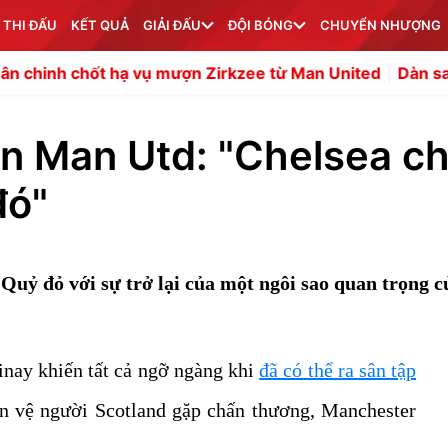
 THI ĐẤU
KẾT QUẢ
GIẢI ĐẤU
ĐỘI BÓNG
CHUYỂN NHƯỢNG
t hạ vụ mượn Zirkzee từ Man United
Dàn sao Barcelona t
fan Man Utd: "Chelsea c
đó"
uỷ đỏ với sự trở lại của một ngôi sao quan trọng c
nay khiến tất cả ngỡ ngàng khi
đã có thể ra sân tập
ền vệ người Scotland gặp chấn thương, Manchester