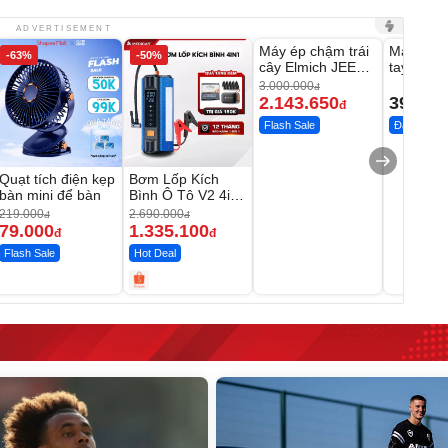
Unmute
Unmute
ADVERTISEMENT
Máy ép chậm trái
Máy rửa 
-63%
-50%
-28%
cây Elmich JEE
tay xịt r
1855OL
có tạo bọ
3.000.000
đ
2.143.650
399.00
đ
Flash Sale
Đã bán nhi
Quạt tích điện kẹp
Bơm Lốp Kích
bàn mini để bàn
Bình Ô Tô V2 4in1
MEDICAR –
219.000
2.690.000
đ
đ
12.000mAh
79.000
1.335.100
đ
đ
Flash Sale
Hot Deal