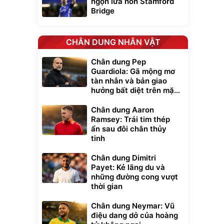
ngọn lửa hồn Stamford
Bridge
CHÂN DUNG NHÂN VẬT
Chân dung Pep
Guardiola: Gã mộng mơ
tàn nhẫn và bản giao
hưởng bất diệt trên mặt
cỏ xanh
Chân dung Aaron
Ramsey: Trái tim thép
ẩn sau đôi chân thủy
tinh
Chân dung Dimitri
Payet: Kẻ lãng du và
những đường cong vượt
thời gian
Chân dung Neymar: Vũ
điệu dang dở của hoàng