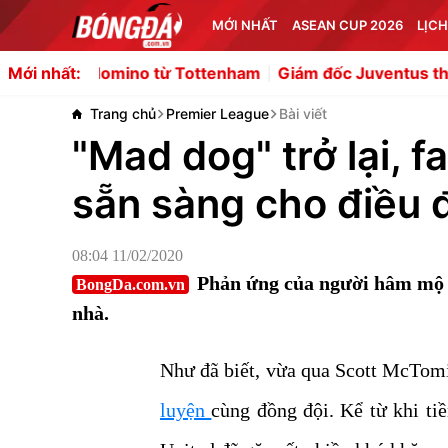
MỚI NHẤT
ASEAN CUP 2026
LỊCH
domino từ Tottenham
Giám đốc Juventus thân chinh chố
Mới nhất:
Trang chủ
Premier League
Bài viết
"Mad dog" trở lại, 
sẵn sàng cho điều 
08:04 11/02/2020
Phản ứng của người hâm mộ Q
BongDa.com.vn
nhà.
Như đã biết, vừa qua Scott McTomi
luyện
cùng đồng đội. Kể từ khi ti