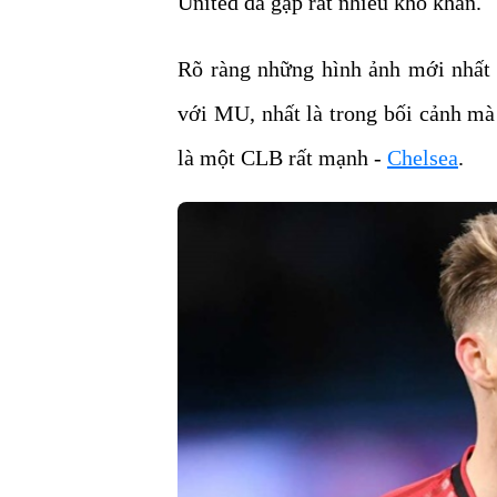
United đã gặp rất nhiều khó khăn.
Rõ ràng những hình ảnh mới nhất
với MU, nhất là trong bối cảnh mà 
là một CLB rất mạnh -
Chelsea
.