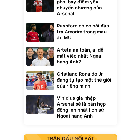
phơi bày điểm yếu
chuyển nhượng của
Arsenal
Rashford có cơ hội đáp
trả Amorim trong màu
áo MU
Arteta an toàn, ai dễ
mất việc nhất Ngoại
hạng Anh?
Cristiano Ronaldo Jr
đang tự tạo một thế giới
của riêng mình
Vinicius gia nhập
Arsenal sẽ là bản hợp
đồng lớn nhất lịch sử
Ngoại hạng Anh
TRẬN ĐẤU NỔI BẬT