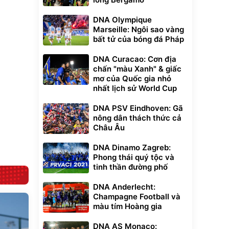
DNA Olympique
xe cầm
Marseille: Ngôi sao vàng
ửa cao áp
bất tử của bóng đá Pháp
t tuyết
0
đ
DNA Curacao: Cơn địa
ều
chấn "màu Xanh" & giấc
mơ của Quốc gia nhỏ
nhất lịch sử World Cup
Bạt phủ xe ô tô
Xe đạp điện trợ
cao cấp, tráng
lực G-Force C14
DNA PSV Eindhoven: Gã
nhôm 03 lớp
gấp gọn bỏ cốp
392.000
9.900.000
đ
đ
tiện lợi
nông dân thách thức cả
325.000
7.092.000
đ
đ
Châu Âu
Đã bán nhiều
Đang xem nhiều
G-FORCE VIETNA
DNA Dinamo Zagreb:
Phong thái quý tộc và
tinh thần đường phố
DNA Anderlecht:
Champagne Football và
màu tím Hoàng gia
DNA AS Monaco: