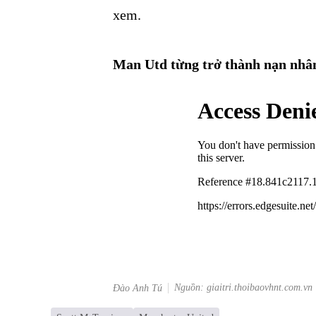
xem.
Man Utd từng trở thành nạn nhân
Nguồn: giaitri.thoibaovhnt.com.vn
Đào Anh Tú