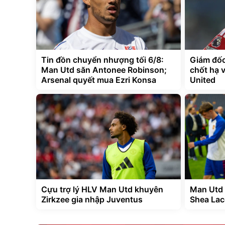
Tin đồn chuyển nhượng tối 6/8:
Giám đốc
Man Utd săn Antonee Robinson;
chốt hạ 
Arsenal quyết mua Ezri Konsa
United
Cựu trợ lý HLV Man Utd khuyên
Man Utd 
Zirkzee gia nhập Juventus
Shea Lac