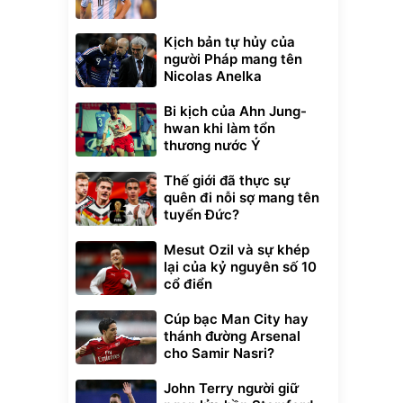
Kịch bản tự hủy của
người Pháp mang tên
Nicolas Anelka
Bi kịch của Ahn Jung-
hwan khi làm tổn
thương nước Ý
Thế giới đã thực sự
quên đi nỗi sợ mang tên
tuyển Đức?
Mesut Ozil và sự khép
lại của kỷ nguyên số 10
cổ điển
Cúp bạc Man City hay
thánh đường Arsenal
cho Samir Nasri?
John Terry người giữ