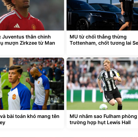
 Juventus thân chinh
MU từ chối thẳng thừng
vụ mượn Zirkzee từ Man
Tottenham, chốt tương lai S
và bài toán khó mang tên
MU nhắm sao Fulham phòng
ey
trường hợp hụt Lewis Hall