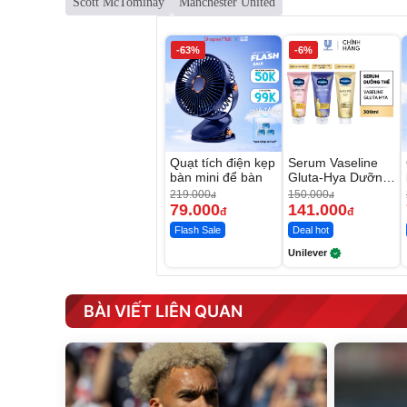
Scott McTominay
Manchester United
-63%
-6%
Quạt tích điện kẹp
Serum Vaseline
bàn mini để bàn
Gluta-Hya Dưỡng
Da Sáng Mịn Sau
219.000
150.000
đ
đ
7 Ngày
79.000
141.000
đ
đ
Flash Sale
Deal hot
Unilever
BÀI VIẾT LIÊN QUAN