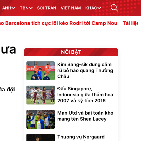
ANH
TBN
SOI TRẬN
VIỆT NAM
KHÁC
ích cực lôi kéo Rodri tới Camp Nou
Tài liệu rò rỉ cáo b
hưa
NỔI BẬT
Kim Sang-sik dũng cảm
rũ bỏ hào quang Thường
Châu
ủa đội
Đấu Singapore,
Indonesia giữa thảm họa
2007 và kỳ tích 2016
Man Utd và bài toán khó
mang tên Shea Lacey
Thương vụ Norgaard