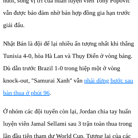
nuối, song vị trí của huấn luyện viên Tony Popovic
vẫn được bảo đảm nhờ bản hợp đồng gia hạn trước
giải đấu.
Nhật Bản là đội để lại nhiều ấn tượng nhất khi thắng
Tunisia 4-0, hòa Hà Lan và Thụy Điển ở vòng bảng.
Dù dẫn trước Brazil 1-0 trong hiệp một ở vòng
knock-out, "Samurai Xanh" vẫn
phải dừng bước sau
bàn thua ở phút 96
.
Ở nhóm các đội tuyển còn lại, Jordan chia tay huấn
luyện viên Jamal Sellami sau 3 trận toàn thua trong
lần đầu tiên tham dự World Cup. Tương lai của các