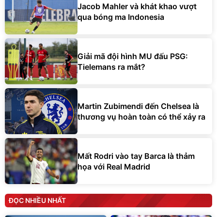
Jacob Mahler và khát khao vượt
qua bóng ma Indonesia
Giải mã đội hình MU đấu PSG:
Tielemans ra mắt?
Martin Zubimendi đến Chelsea là
thương vụ hoàn toàn có thể xảy ra
Mất Rodri vào tay Barca là thảm
họa với Real Madrid
ĐỌC NHIỀU NHẤT