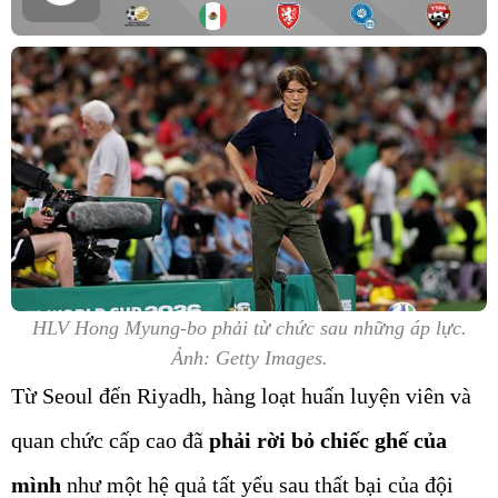
HLV Hong Myung-bo phải từ chức sau những áp lực.
Ảnh: Getty Images.
Từ Seoul đến Riyadh, hàng loạt huấn luyện viên và
quan chức cấp cao đã
phải rời bỏ chiếc ghế của
mình
như một hệ quả tất yếu sau thất bại của đội