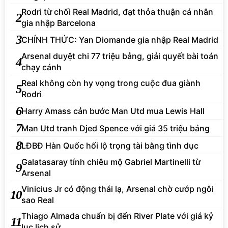
Rodri từ chối Real Madrid, đạt thỏa thuận cá nhân
2
gia nhập Barcelona
3
CHÍNH THỨC: Yan Diomande gia nhập Real Madrid
Arsenal duyệt chi 77 triệu bảng, giải quyết bài toán
4
chạy cánh
Real không còn hy vọng trong cuộc đua giành
5
Rodri
6
Harry Amass cản bước Man Utd mua Lewis Hall
7
Man Utd tranh Djed Spence với giá 35 triệu bảng
8
LĐBĐ Hàn Quốc hối lộ trọng tài bằng tình dục
Galatasaray tính chiêu mộ Gabriel Martinelli từ
9
Arsenal
Vinicius Jr có động thái lạ, Arsenal chờ cướp ngôi
10
sao Real
Thiago Almada chuẩn bị đến River Plate với giá kỷ
11
lục lịch sử