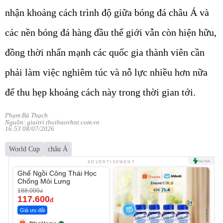
nhận khoảng cách trình độ giữa bóng đá châu Á và
các nền bóng đá hàng đầu thế giới vẫn còn hiện hữu,
đồng thời nhấn mạnh các quốc gia thành viên cần
phải làm việc nghiêm túc và nỗ lực nhiều hơn nữa
để thu hẹp khoảng cách này trong thời gian tới.
Phạm Bá Thạch
Nguồn: giaitri.thoibaovhnt.com.vn
16:53 08/07/2026
World Cup
châu Á
Unmute
ADVERTISEMENT
Ghế Ngồi Công Thái Học
-37%
Chống Mỏi Lưng
188.000
đ
117.600
đ
Giá ưu đãi