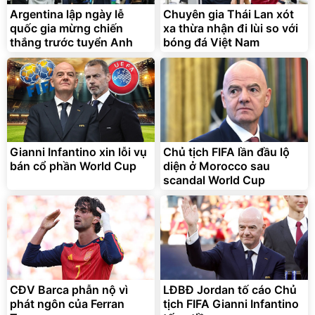
Argentina lập ngày lễ
Chuyên gia Thái Lan xót
quốc gia mừng chiến
xa thừa nhận đi lùi so với
thắng trước tuyển Anh
bóng đá Việt Nam
Cà phê phin giấy Arabica
Combo 2 Nước giặt OMO
Cầu Đất DalatFarm - Túi 10
Matic Hương Nước Hoa
g
Comfort 4.1KG
516.000
đ
Gianni Infantino xin lỗi vụ
Chủ tịch FIFA lần đầu lộ
18.000
450.000
đ
đ
bán cổ phần World Cup
diện ở Morocco sau
Bán chạy
Deal hot
scandal World Cup
Dalat Farm
Unilever
CĐV Barca phẫn nộ vì
LĐBĐ Jordan tố cáo Chủ
phát ngôn của Ferran
tịch FIFA Gianni Infantino