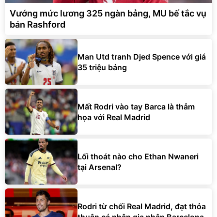
Vướng mức lương 325 ngàn bảng, MU bế tắc vụ
bán Rashford
Man Utd tranh Djed Spence với giá
35 triệu bảng
Mất Rodri vào tay Barca là thảm
họa với Real Madrid
Lối thoát nào cho Ethan Nwaneri
tại Arsenal?
Rodri từ chối Real Madrid, đạt thỏa
thuận cá nhân gia nhập Barcelona