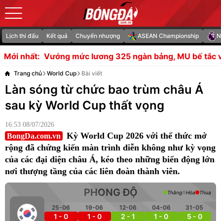
Lịch thi đấu
Kết quả
Chuyển nhượng
ASEAN Championship
N
ức lương 325 ngàn bảng, MU bế tắc vụ bán Rashford
So
Mới nhất:
Trang chủ
World Cup
Bài viết
Làn sóng từ chức bao trùm châu Á
sau kỳ World Cup thất vọng
16:53 08/07/2026
Kỳ World Cup 2026 với thể thức mở
BongDa.com.vn
rộng đã chứng kiến màn trình diễn không như kỳ vọng
của các đại diện châu Á, kéo theo những biến động lớn
nơi thượng tầng của các liên đoàn thành viên.
PHONG ĐỘ
Thắng
Hòa
Thua
25-06
19-06
12-06
04-06
31-05
1 - 0
1 - 0
2 - 1
1 - 0
5 - 0