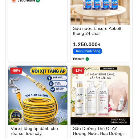
JYooHome
Sữa nước Ensure Abbott,
thùng 24 chai
1.250.000
đ
Hàng chính hãng
Ensure
-56%
-12%
Vòi xịt tăng áp dành cho
Sữa Dưỡng Thể OLAY
rửa xe, tưới cây
Hương Nước Hoa Dưỡng