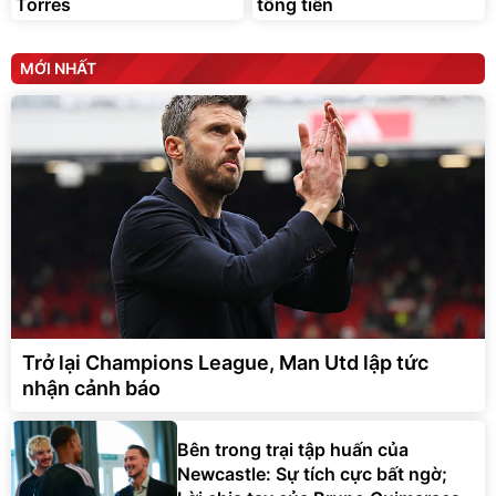
Torres
tống tiền
MỚI NHẤT
Trở lại Champions League, Man Utd lập tức
nhận cảnh báo
Bên trong trại tập huấn của
Newcastle: Sự tích cực bất ngờ;