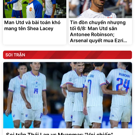
Man Utd và bài toán khó
Tin đồn chuyển nhượng
mang tên Shea Lacey
tối 6/8: Man Utd săn
Antonee Robinson;
Arsenal quyết mua Ezri
Konsa
SOI TRẬN
Soi trận Thái Lan vs Myanmar: "Voi chiến"