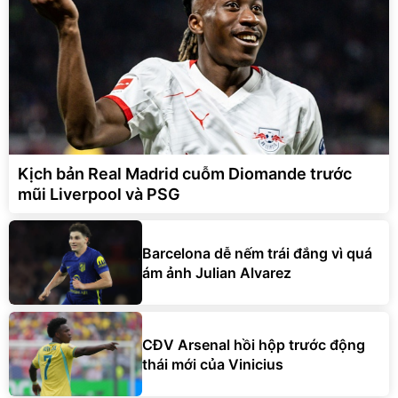
Kịch bản Real Madrid cuỗm Diomande trước
mũi Liverpool và PSG
Barcelona dễ nếm trái đắng vì quá
ám ảnh Julian Alvarez
CĐV Arsenal hồi hộp trước động
thái mới của Vinicius