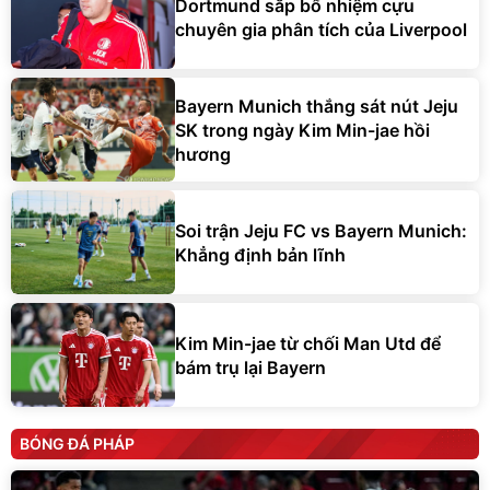
Dortmund sắp bổ nhiệm cựu
chuyên gia phân tích của Liverpool
Bayern Munich thắng sát nút Jeju
SK trong ngày Kim Min-jae hồi
hương
Soi trận Jeju FC vs Bayern Munich:
Khẳng định bản lĩnh
Kim Min-jae từ chối Man Utd để
bám trụ lại Bayern
BÓNG ĐÁ PHÁP