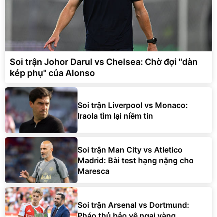
Soi trận Johor Darul vs Chelsea: Chờ đợi "dàn
kép phụ" của Alonso
Soi trận Liverpool vs Monaco:
Iraola tìm lại niềm tin
Soi trận Man City vs Atletico
Madrid: Bài test hạng nặng cho
Maresca
Soi trận Arsenal vs Dortmund:
Pháo thủ bảo vệ ngai vàng