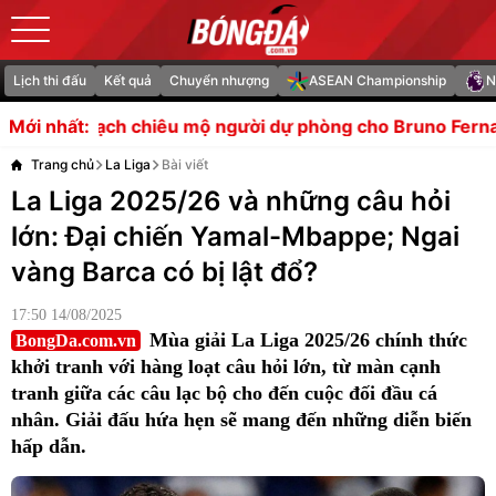
Lịch thi đấu
Kết quả
Chuyển nhượng
ASEAN Championship
N
u mộ người dự phòng cho Bruno Fernandes
Sao Bolton 
Mới nhất:
Trang chủ
La Liga
Bài viết
La Liga 2025/26 và những câu hỏi
lớn: Đại chiến Yamal-Mbappe; Ngai
vàng Barca có bị lật đổ?
17:50 14/08/2025
Mùa giải La Liga 2025/26 chính thức
BongDa.com.vn
khởi tranh với hàng loạt câu hỏi lớn, từ màn cạnh
tranh giữa các câu lạc bộ cho đến cuộc đối đầu cá
nhân. Giải đấu hứa hẹn sẽ mang đến những diễn biến
hấp dẫn.