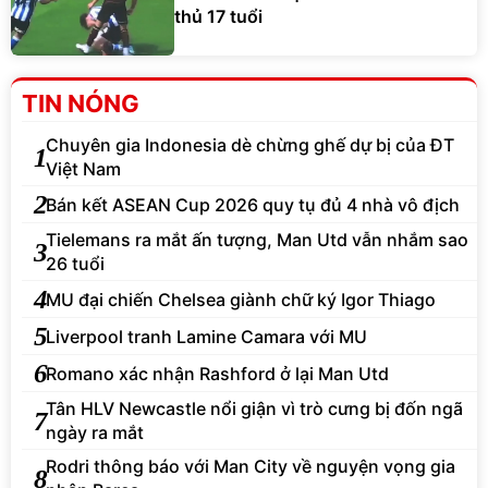
thủ 17 tuổi
TIN NÓNG
Chuyên gia Indonesia dè chừng ghế dự bị của ĐT
1
Việt Nam
2
Bán kết ASEAN Cup 2026 quy tụ đủ 4 nhà vô địch
Tielemans ra mắt ấn tượng, Man Utd vẫn nhắm sao
3
26 tuổi
4
MU đại chiến Chelsea giành chữ ký Igor Thiago
5
Liverpool tranh Lamine Camara với MU
6
Romano xác nhận Rashford ở lại Man Utd
Tân HLV Newcastle nổi giận vì trò cưng bị đốn ngã
7
ngày ra mắt
Rodri thông báo với Man City về nguyện vọng gia
8