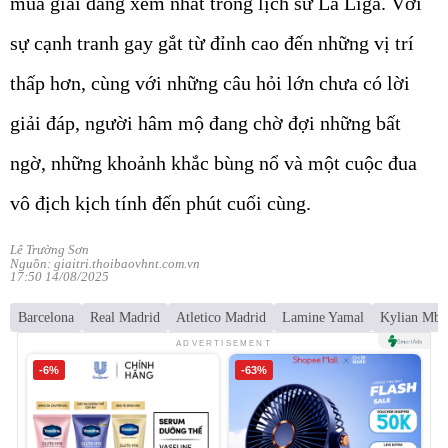
mùa giải đáng xem nhất trong lịch sử La Liga. Với
sự cạnh tranh gay gắt từ đỉnh cao đến những vị trí
thấp hơn, cùng với những câu hỏi lớn chưa có lời
giải đáp, người hâm mộ đang chờ đợi những bất
ngờ, những khoảnh khắc bùng nổ và một cuộc đua
vô địch kịch tính đến phút cuối cùng.
Lê Trường Sơn
Nguồn: giaitri.thoibaovhnt.com.vn
17:50 14/08/2025
Barcelona
Real Madrid
Atletico Madrid
Lamine Yamal
Kylian Mba
ADVERTISEMENT
-6%
-63%