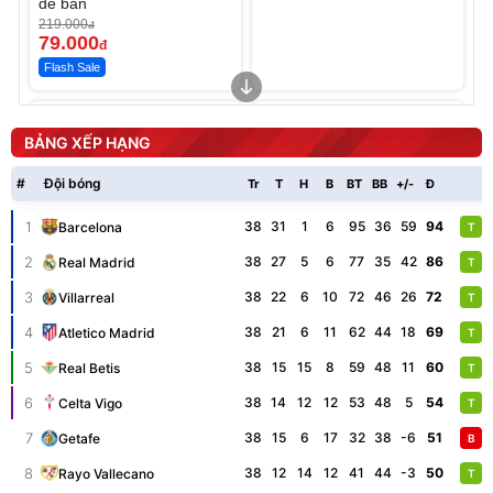
để bàn
219.000
đ
79.000
đ
Flash Sale
Unmute
Unmute
Sữa dưỡng thể nâng tông
Robot Hút Bụi Lau Nhà -
tức thì Vaseline Body
D2-001 - Thông Minh
BẢNG XẾP HẠNG
190.000
3.000.000
đ
đ
138.330
2.200.000
đ
đ
#
Đội bóng
Tr
T
H
B
BT
BB
+/-
Đ
P
Discount
Flash Sale
1
38
31
1
6
95
36
59
94
Barcelona
T
Unmute
2
38
27
5
6
77
35
42
86
Real Madrid
T
Vali Bamozo Khung Nhôm
9066 Size 20/24/28 Cao
3
38
22
6
10
72
46
26
72
Villarreal
T
Cấp
1.000.000
đ
825.000
đ
4
38
21
6
11
62
44
18
69
Atletico Madrid
T
Flash Sale
5
38
15
15
8
59
48
11
60
Real Betis
T
6
38
14
12
12
53
48
5
54
Celta Vigo
T
7
38
15
6
17
32
38
-6
51
Getafe
B
8
38
12
14
12
41
44
-3
50
Rayo Vallecano
T
Lót ghế ôtô, nâng lưng