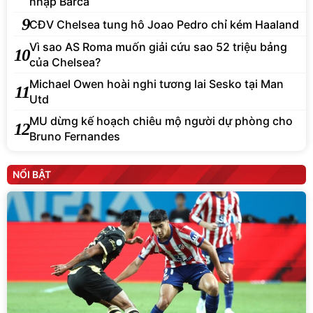
nhập Barca
9
CĐV Chelsea tung hô Joao Pedro chỉ kém Haaland
Vì sao AS Roma muốn giải cứu sao 52 triệu bảng
10
của Chelsea?
Michael Owen hoài nghi tương lai Sesko tại Man
11
Utd
MU dừng kế hoạch chiêu mộ người dự phòng cho
12
Bruno Fernandes
NỔI BẬT