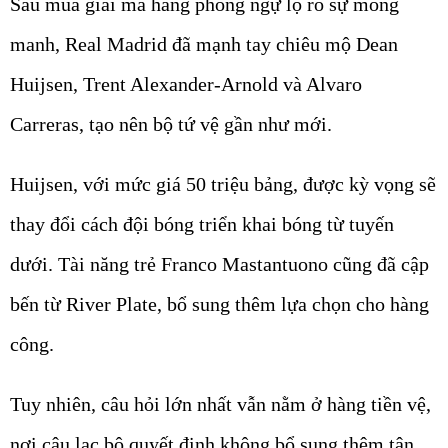
Sau mùa giải mà hàng phòng ngự lộ rõ sự mong
manh, Real Madrid đã mạnh tay chiêu mộ Dean
Huijsen, Trent Alexander-Arnold và Alvaro
Carreras, tạo nên bộ tứ vệ gần như mới.
Huijsen, với mức giá 50 triệu bảng, được kỳ vọng sẽ
thay đổi cách đội bóng triển khai bóng từ tuyến
dưới. Tài năng trẻ Franco Mastantuono cũng đã cập
bến từ River Plate, bổ sung thêm lựa chọn cho hàng
công.
Tuy nhiên, câu hỏi lớn nhất vẫn nằm ở hàng tiền vệ,
nơi câu lạc bộ quyết định không bổ sung thêm tân