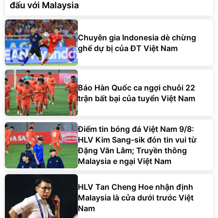
đấu với Malaysia
Chuyên gia Indonesia dè chừng
ghế dự bị của ĐT Việt Nam
Báo Hàn Quốc ca ngợi chuỗi 22
trận bất bại của tuyển Việt Nam
Điểm tin bóng đá Việt Nam 9/8:
HLV Kim Sang-sik đón tin vui từ
Đặng Văn Lâm; Truyền thông
Malaysia e ngại Việt Nam
HLV Tan Cheng Hoe nhận định
Malaysia là cửa dưới trước Việt
Nam