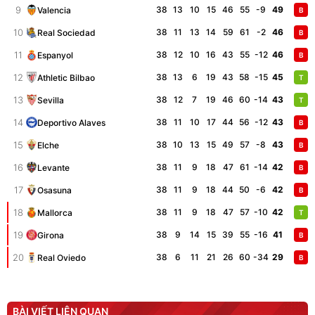
chống nóng giúp thoải mái
9
38
13
10
15
46
55
-9
49
Valencia
B
trong di chuyển
295.000
đ
10
38
11
13
14
59
61
-2
46
Real Sociedad
B
Đã bán nhiều
11
38
12
10
16
43
55
-12
46
Espanyol
B
12
38
13
6
19
43
58
-15
45
Athletic Bilbao
T
13
38
12
7
19
46
60
-14
43
Sevilla
T
14
38
11
10
17
44
56
-12
43
Deportivo Alaves
B
15
38
10
13
15
49
57
-8
43
Elche
B
16
38
11
9
18
47
61
-14
42
Levante
B
17
38
11
9
18
44
50
-6
42
Osasuna
B
18
38
11
9
18
47
57
-10
42
Mallorca
T
19
38
9
14
15
39
55
-16
41
Girona
B
20
38
6
11
21
26
60
-34
29
Real Oviedo
B
BÀI VIẾT LIÊN QUAN