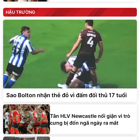
HẬU TRƯỜNG
Sao Bolton nhận thẻ đỏ vì đấm đối thủ 17 tuổi
Tân HLV Newcastle nổi giận vì trò
cưng bị đốn ngã ngày ra mắt