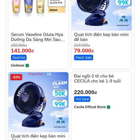
Serum Vaseline Gluta-Hya
Quạt tích điện kẹp bàn mini
Dưỡng Da Sáng Mịn Sau 7
để bàn
Ngày
150.000
219.000
đ
đ
141.000
79.000
đ
đ
Deal hot
Flash Sale
Unilever
Unmute
Đai ngồi ô tô cho bé
-63%
CECILA cho bé 1-9 tuổi
220.000
đ
Hot Deal
Cecila Offical Store
Quạt tích điện kẹp bàn mini