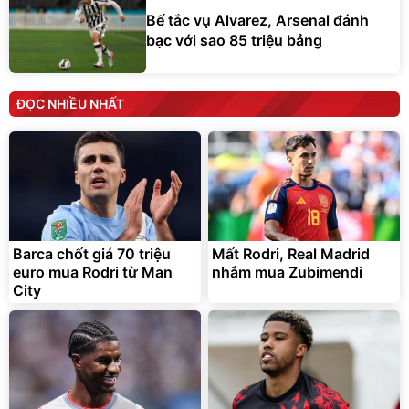
Bế tắc vụ Alvarez, Arsenal đánh
bạc với sao 85 triệu bảng
ĐỌC NHIỀU NHẤT
Barca chốt giá 70 triệu
Mất Rodri, Real Madrid
euro mua Rodri từ Man
nhắm mua Zubimendi
City