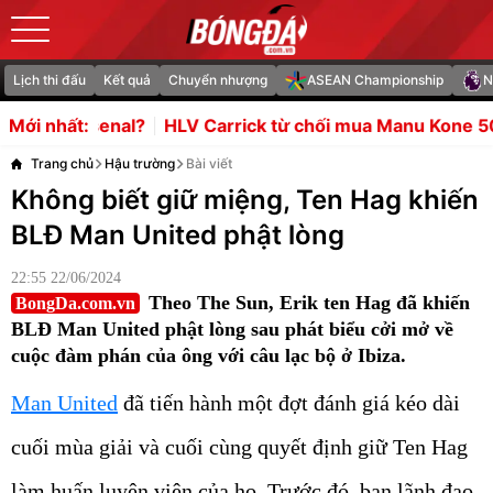
Lịch thi đấu
Kết quả
Chuyển nhượng
ASEAN Championship
N
V Carrick từ chối mua Manu Kone 50 triệu bảng
Vì sao 
Mới nhất:
Trang chủ
Hậu trường
Bài viết
Không biết giữ miệng, Ten Hag khiến
BLĐ Man United phật lòng
22:55 22/06/2024
Theo The Sun, Erik ten Hag đã khiến
BongDa.com.vn
BLĐ Man United phật lòng sau phát biểu cởi mở về
cuộc đàm phán của ông với câu lạc bộ ở Ibiza.
Man United
đã tiến hành một đợt đánh giá kéo dài
cuối mùa giải và cuối cùng quyết định giữ Ten Hag
làm huấn luyện viên của họ. Trước đó, ban lãnh đạo