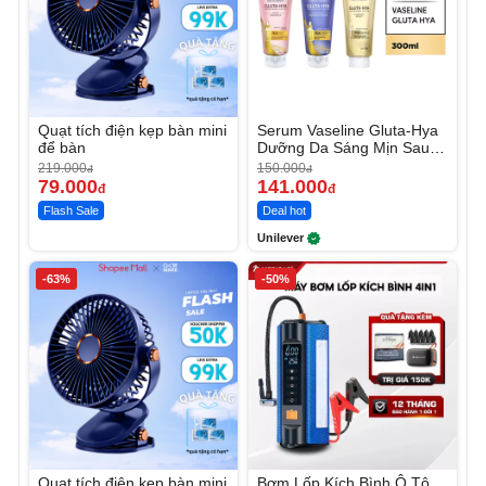
Quạt tích điện kẹp bàn mini
Serum Vaseline Gluta-Hya
để bàn
Dưỡng Da Sáng Mịn Sau 7
Ngày
219.000
150.000
đ
đ
79.000
141.000
đ
đ
Flash Sale
Deal hot
Unilever
-63%
-50%
Quạt tích điện kẹp bàn mini
Bơm Lốp Kích Bình Ô Tô