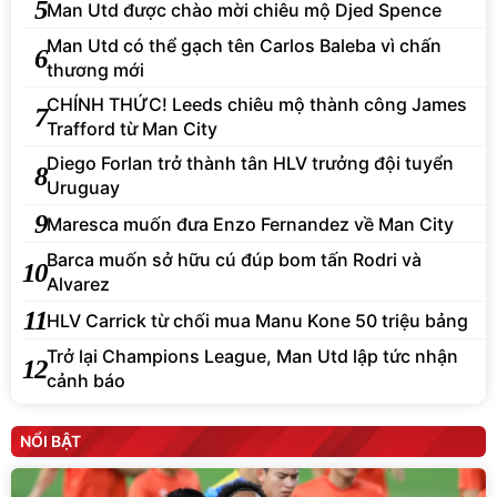
5
Man Utd được chào mời chiêu mộ Djed Spence
Man Utd có thể gạch tên Carlos Baleba vì chấn
6
thương mới
CHÍNH THỨC! Leeds chiêu mộ thành công James
7
Trafford từ Man City
Diego Forlan trở thành tân HLV trưởng đội tuyển
8
Uruguay
9
Maresca muốn đưa Enzo Fernandez về Man City
Barca muốn sở hữu cú đúp bom tấn Rodri và
10
Alvarez
11
HLV Carrick từ chối mua Manu Kone 50 triệu bảng
Trở lại Champions League, Man Utd lập tức nhận
12
cảnh báo
NỔI BẬT