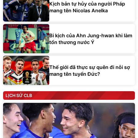
Kịch bản tự hủy của người Pháp
mang tên Nicolas Anelka
Bi kịch của Ahn Jung-hwan khi làm
tổn thương nước Ý
Thế giới đã thực sự quên đi nỗi sợ
mang tên tuyển Đức?
LỊCH SỬ CLB