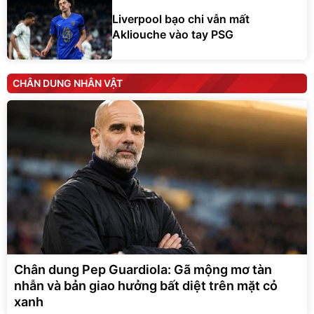
Liverpool bạo chi vẫn mất
Akliouche vào tay PSG
CHÂN DUNG NHÂN VẬT
Chân dung Pep Guardiola: Gã mộng mơ tàn
nhẫn và bản giao hưởng bất diệt trên mặt cỏ
xanh