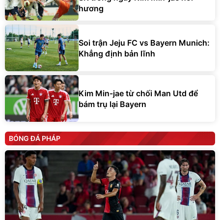
hương
Soi trận Jeju FC vs Bayern Munich:
Khẳng định bản lĩnh
Kim Min-jae từ chối Man Utd để
bám trụ lại Bayern
BÓNG ĐÁ PHÁP