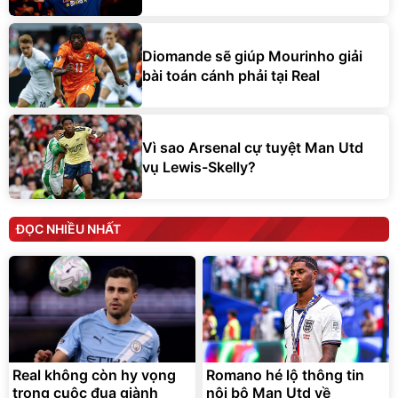
Diomande sẽ giúp Mourinho giải
bài toán cánh phải tại Real
Vì sao Arsenal cự tuyệt Man Utd
vụ Lewis-Skelly?
ĐỌC NHIỀU NHẤT
Real không còn hy vọng
Romano hé lộ thông tin
trong cuộc đua giành
nội bộ Man Utd về