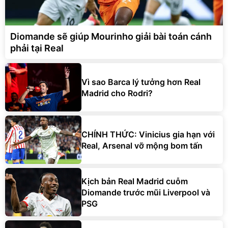
Diomande sẽ giúp Mourinho giải bài toán cánh
phải tại Real
Vì sao Barca lý tưởng hơn Real
Madrid cho Rodri?
CHÍNH THỨC: Vinicius gia hạn với
Real, Arsenal vỡ mộng bom tấn
Kịch bản Real Madrid cuỗm
Diomande trước mũi Liverpool và
PSG