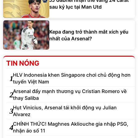
sau kỷ lục tại Man Utd
Kepa đang trở thành mắt xích yếu
nhất của Arsenal?
TIN NÓNG
HLV Indonesia khen Singapore chơi chủ động hơn
1
tuyển Việt Nam
Arsenal đẩy mạnh thương vụ Cristian Romero về
2
thay Saliba
Hụt Vinicius, Arsenal tái khởi động vụ Julian
3
Alvarez
CHÍNH THỨC! Maghnes Akliouche gia nhập PSG,
4
nhận áo số 11