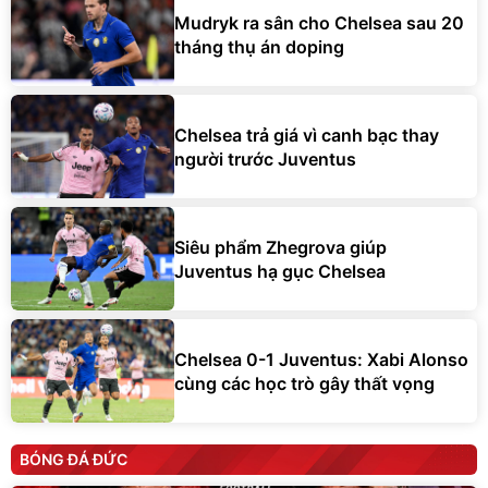
Mudryk ra sân cho Chelsea sau 20
tháng thụ án doping
Chelsea trả giá vì canh bạc thay
người trước Juventus
Siêu phẩm Zhegrova giúp
Juventus hạ gục Chelsea
Chelsea 0-1 Juventus: Xabi Alonso
cùng các học trò gây thất vọng
BÓNG ĐÁ ĐỨC