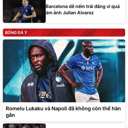
Barcelona dễ nếm trái đắng vì quá
ám ảnh Julian Alvarez
BÓNG ĐÁ Ý
Romelu Lukaku và Napoli đã không còn thể hàn
gắn