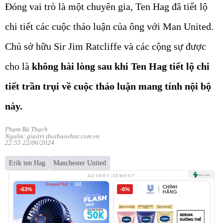
Đóng vai trò là một chuyên gia, Ten Hag đã tiết lộ
chi tiết các cuộc thảo luận của ông với Man United.
Chủ sở hữu Sir Jim Ratcliffe và các cộng sự được
cho là
không hài lòng sau khi Ten Hag tiết lộ chi
tiết trần trụi về cuộc thảo luận mang tính nội bộ
này.
Phạm Bá Thạch
Nguồn: giaitri.thoibaovhnt.com.vn
22:55 22/06/2024
Erik ten Hag
Manchester United
ADVERTISEMENT
-63%
-6%