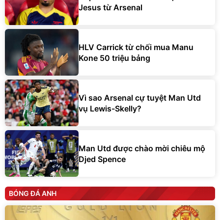
Jesus từ Arsenal
HLV Carrick từ chối mua Manu
Kone 50 triệu bảng
Vì sao Arsenal cự tuyệt Man Utd
vụ Lewis-Skelly?
Man Utd được chào mời chiêu mộ
Djed Spence
BÓNG ĐÁ ANH