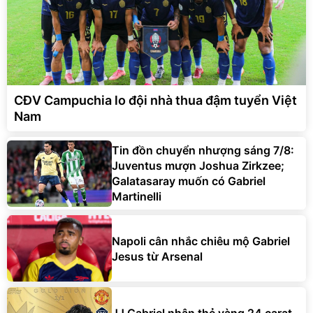
CĐV Campuchia lo đội nhà thua đậm tuyển Việt
Nam
Tin đồn chuyển nhượng sáng 7/8:
Juventus mượn Joshua Zirkzee;
Galatasaray muốn có Gabriel
Martinelli
Napoli cân nhắc chiêu mộ Gabriel
Jesus từ Arsenal
JJ Gabriel nhận thẻ vàng 24 carat