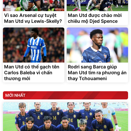
tráng nhôm 03 lớp
Force C14 gấp gọn bỏ cốp
tiện lợi
392.000
9.900.000
đ
đ
325.000
7.092.000
Vì sao Arsenal cự tuyệt
đ
Man Utd được chào mời
đ
Man Utd vụ Lewis-Skelly?
chiêu mộ Djed Spence
Đã bán nhiều
Đang xem nhiều
G-FORCE VIETNA
Man Utd có thể gạch tên
Rodri sang Barca giúp
Carlos Baleba vì chấn
Man Utd tìm ra phương án
thương mới
thay Tchouameni
MỚI NHẤT