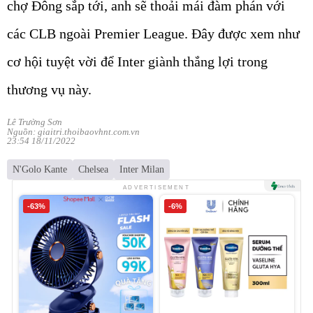
chợ Đông sắp tới, anh sẽ thoải mái đàm phán với
các CLB ngoài Premier League. Đây được xem như
cơ hội tuyệt vời để Inter giành thắng lợi trong
thương vụ này.
Lê Trường Sơn
Nguồn: giaitri.thoibaovhnt.com.vn
23:54 18/11/2022
N'Golo Kante
Chelsea
Inter Milan
ADVERTISEMENT
-63%
-6%