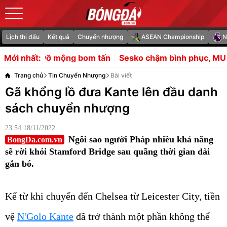
Lịch thi đấu
Kết quả
Chuyển nhượng
ASEAN Championship
N
m tấn
Sesko chậm bình phục, MU an tâm nhờ tiền sử ít 
Mới nhất:
Trang chủ
Tin Chuyển Nhượng
Bài viết
Gã khổng lồ đưa Kante lên đầu danh
sách chuyển nhượng
23:54 18/11/2022
Ngôi sao người Pháp nhiều khả năng
BongDa.com.vn
sẽ rời khỏi Stamford Bridge sau quãng thời gian dài
gắn bó.
Kể từ khi chuyển đến Chelsea từ Leicester City, tiền
vệ
N'Golo Kante
đã trở thành một phần không thể