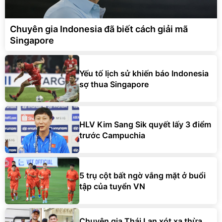
Chuyên gia Indonesia đã biết cách giải mã
Singapore
Yếu tố lịch sử khiến báo Indonesia
sợ thua Singapore
HLV Kim Sang Sik quyết lấy 3 điểm
trước Campuchia
5 trụ cột bất ngờ vắng mặt ở buổi
tập của tuyển VN
Chuyên gia Thái Lan xót xa thừa