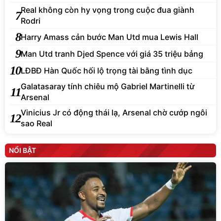
Real không còn hy vọng trong cuộc đua giành
7
Rodri
8
Harry Amass cản bước Man Utd mua Lewis Hall
9
Man Utd tranh Djed Spence với giá 35 triệu bảng
10
LĐBĐ Hàn Quốc hối lộ trọng tài bằng tình dục
Galatasaray tính chiêu mộ Gabriel Martinelli từ
11
Arsenal
Vinicius Jr có động thái lạ, Arsenal chờ cướp ngôi
12
sao Real
NỔI BẬT