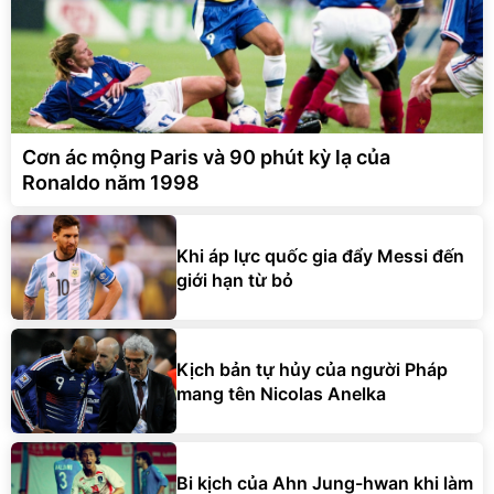
Cơn ác mộng Paris và 90 phút kỳ lạ của
Ronaldo năm 1998
Khi áp lực quốc gia đẩy Messi đến
giới hạn từ bỏ
Kịch bản tự hủy của người Pháp
mang tên Nicolas Anelka
Bi kịch của Ahn Jung-hwan khi làm