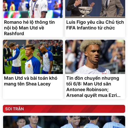
Romano hé lộ thông tin
Luis Figo yêu cầu Chủ tịch
nội bộ Man Utd về
FIFA Infantino từ chức
Rashford
Man Utd và bài toán khó
Tin đồn chuyển nhượng
mang tên Shea Lacey
tối 6/8: Man Utd săn
Antonee Robinson;
Arsenal quyết mua Ezri
Konsa
SOI TRẬN