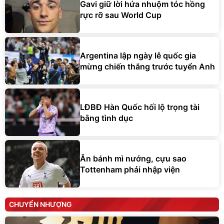
Gavi giữ lời hứa nhuộm tóc hồng
rực rỡ sau World Cup
Argentina lập ngày lễ quốc gia
mừng chiến thắng trước tuyển Anh
LĐBĐ Hàn Quốc hối lộ trọng tài
bằng tình dục
Ăn bánh mì nướng, cựu sao
Tottenham phải nhập viện
CHUYỂN NHƯỢNG