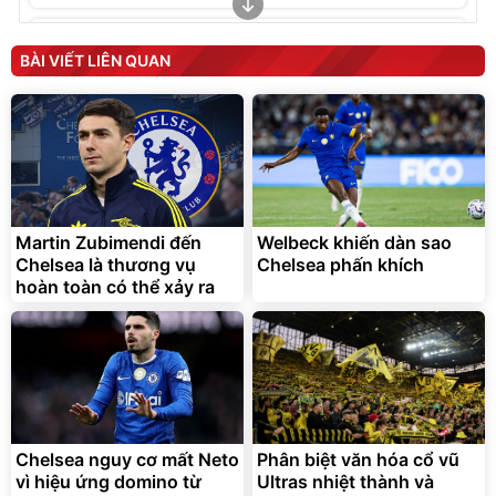
Unmute
Unmute
Đai ngồi ô tô cho bé
Robot Hút Bụi Lau Nhà -
CECILA cho bé 1-9 tuổi
D2-001 - Thông Minh
BÀI VIẾT LIÊN QUAN
3.000.000
đ
220.000
2.200.000
đ
đ
Hot Deal
Flash Sale
Cecila Offical Store
Unmute
Vali Bamozo Khung Nhôm
9066 Size 20/24/28 Cao
Cấp
1.000.000
đ
825.000
Martin Zubimendi đến
đ
Welbeck khiến dàn sao
Chelsea là thương vụ
Chelsea phấn khích
Flash Sale
hoàn toàn có thể xảy ra
Lót ghế ôtô, nâng lưng
chống nóng giúp thoải mái
trong di chuyển
295.000
đ
Chelsea nguy cơ mất Neto
Phân biệt văn hóa cổ vũ
Đã bán nhiều
vì hiệu ứng domino từ
Ultras nhiệt thành và