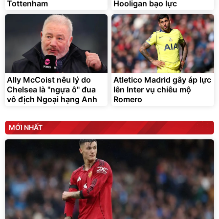
Tottenham
Hooligan bạo lực
Ally McCoist nêu lý do
Atletico Madrid gây áp lực
Chelsea là "ngựa ô" đua
lên Inter vụ chiêu mộ
vô địch Ngoại hạng Anh
Romero
MỚI NHẤT