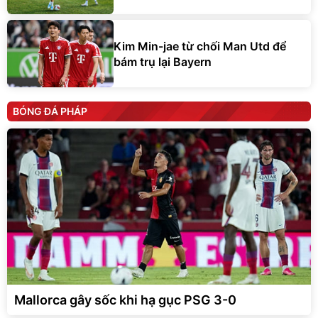
Kim Min-jae từ chối Man Utd để
bám trụ lại Bayern
BÓNG ĐÁ PHÁP
Mallorca gây sốc khi hạ gục PSG 3-0