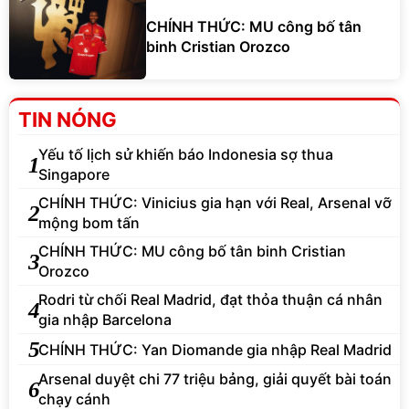
CHÍNH THỨC: MU công bố tân
binh Cristian Orozco
TIN NÓNG
Yếu tố lịch sử khiến báo Indonesia sợ thua
1
Singapore
CHÍNH THỨC: Vinicius gia hạn với Real, Arsenal vỡ
2
mộng bom tấn
CHÍNH THỨC: MU công bố tân binh Cristian
3
Orozco
Rodri từ chối Real Madrid, đạt thỏa thuận cá nhân
4
gia nhập Barcelona
5
CHÍNH THỨC: Yan Diomande gia nhập Real Madrid
Arsenal duyệt chi 77 triệu bảng, giải quyết bài toán
6
chạy cánh