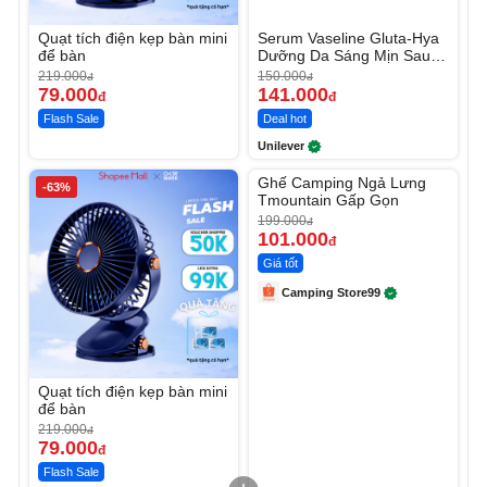
Quạt tích điện kẹp bàn mini
Serum Vaseline Gluta-Hya
để bàn
Dưỡng Da Sáng Mịn Sau 7
Ngày
219.000
150.000
đ
đ
79.000
141.000
đ
đ
Flash Sale
Deal hot
Unilever
Unmute
Ghế Camping Ngả Lưng
-63%
-49%
Tmountain Gấp Gọn
199.000
đ
101.000
đ
Giá tốt
Camping Store99
Quạt tích điện kẹp bàn mini
để bàn
219.000
đ
79.000
đ
Flash Sale