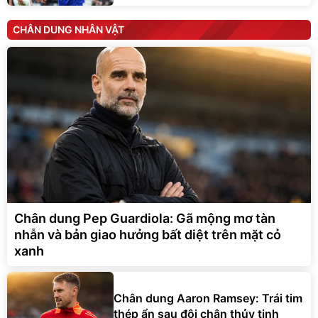
CHÂN DUNG NHÂN VẬT
Chân dung Pep Guardiola: Gã mộng mơ tàn
nhẫn và bản giao hưởng bất diệt trên mặt cỏ
xanh
Chân dung Aaron Ramsey: Trái tim
thép ẩn sau đôi chân thủy tinh