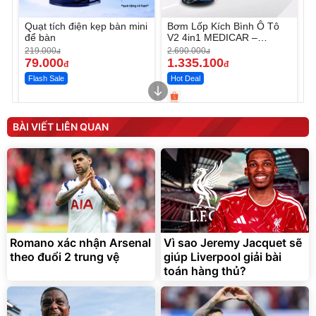
Quạt tích điện kẹp bàn mini
Bơm Lốp Kích Bình Ô Tô
để bàn
V2 4in1 MEDICAR –
12.000mAh
219.000
2.690.000
đ
đ
79.000
1.335.100
đ
đ
Flash Sale
Hot Deal
Unmute
Unmute
Máy ép chậm trái cây
Máy rửa xe cầm tay xịt rửa
BÀI VIẾT LIÊN QUAN
Elmich JEE 1855OL
cao áp có tạo bọt tuyết
3.000.000
đ
2.143.650
399.000
đ
đ
Flash Sale
Đã bán nhiều
Romano xác nhận Arsenal
Vì sao Jeremy Jacquet sẽ
theo đuổi 2 trung vệ
giúp Liverpool giải bài
toán hàng thủ?