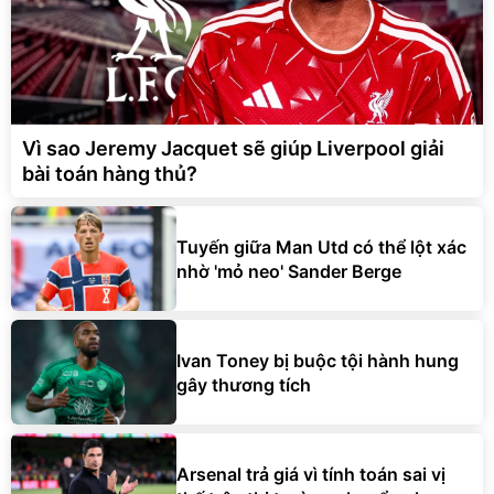
Vì sao Jeremy Jacquet sẽ giúp Liverpool giải
bài toán hàng thủ?
Tuyến giữa Man Utd có thể lột xác
nhờ 'mỏ neo' Sander Berge
Ivan Toney bị buộc tội hành hung
gây thương tích
Arsenal trả giá vì tính toán sai vị