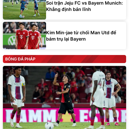
Soi trận Jeju FC vs Bayern Munich:
Khẳng định bản lĩnh
Kim Min-jae từ chối Man Utd để
bám trụ lại Bayern
BÓNG ĐÁ PHÁP