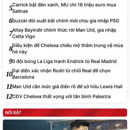
Carrick bật đèn xanh, MU chi 16 triệu euro mua
5
Salinas
6
Suzuki đòi suất bắt chính mới chịu gia nhập PSG
Altay Bayindir chính thức rời Man Utd, gia nhập
7
Celta Vigo
Điều kiện để Chelsea chiêu mộ thêm trung vệ mùa
8
hè này
9
3 đội bóng La Liga tranh Endrick từ Real Madrid
Đại diện xác nhận Rodri từ chối Real để chọn
10
Barcelona
11
Man Utd cần mức giá điên rồ để sở hữu Lewis Hall
12
CĐV Chelsea thất vọng với tân binh Palestra
NỔI BẬT