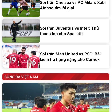
Soi trận Chelsea vs AC Milan: Xabi
Alonso tìm lời giải
Soi trận Juventus vs Inter: Thử
thách lớn cho Spalletti
Soi trận Man United vs PSG: Bài
kiểm tra hạng nặng cho Carrick
BÓNG ĐÁ VIỆT NAM