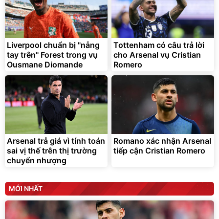
Bạt phủ xe ô tô cao cấp,
Xe đạp điện trợ lực G-
tráng nhôm 03 lớp
Force C14 gấp gọn bỏ cốp
tiện lợi
392.000
9.900.000
đ
đ
325.000
7.092.000
Liverpool chuẩn bị "nẫng
đ
Tottenham có câu trả lời
đ
tay trên" Forest trong vụ
cho Arsenal vụ Cristian
Đã bán nhiều
Đang xem nhiều
Ousmane Diomande
Romero
G-FORCE VIETNA
Arsenal trả giá vì tính toán
Romano xác nhận Arsenal
sai vị thế trên thị trường
tiếp cận Cristian Romero
chuyển nhượng
MỚI NHẤT