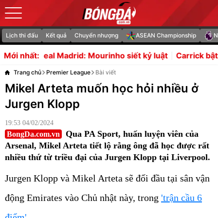
Lịch thi đấu
Kết quả
Chuyển nhượng
ASEAN Championship
N
Mourinho siết kỷ luật
Carrick bật đèn xanh, MU chi 16 t
Mới nhất:
Trang chủ
Premier League
Bài viết
Mikel Arteta muốn học hỏi nhiều ở
Jurgen Klopp
19:53 04/02/2024
Qua PA Sport, huấn luyện viên của
BongDa.com.vn
Arsenal, Mikel Arteta tiết lộ rằng ông đã học được rất
nhiều thứ từ triều đại của Jurgen Klopp tại Liverpool.
Jurgen Klopp và Mikel Arteta sẽ đối đầu tại sân vận
động Emirates vào Chủ nhật này, trong
'trận cầu 6
điểm'
.