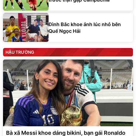
Đình Bắc khoe ảnh lúc nhỏ bên
Quế Ngọc Hải
HẬU TRƯỜNG
Bà xã Messi khoe dáng bikini, bạn gái Ronaldo