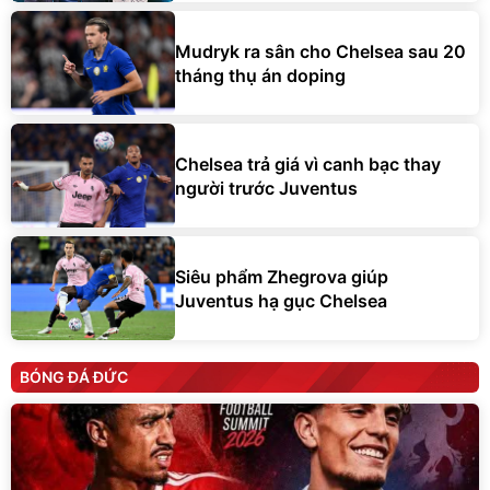
Mudryk ra sân cho Chelsea sau 20
tháng thụ án doping
Chelsea trả giá vì canh bạc thay
người trước Juventus
Siêu phẩm Zhegrova giúp
Juventus hạ gục Chelsea
BÓNG ĐÁ ĐỨC