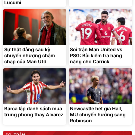
Lucumi
Sự thật đằng sau kỳ
Soi trận Man United vs
chuyển nhượng chậm
PSG: Bài kiểm tra hạng
chạp của Man Utd
nặng cho Carrick
Barca lập danh sách mua
Newcastle hét giá Hall,
trung phong thay Alvarez
MU chuyển hướng sang
Robinson
SOI TRẬN