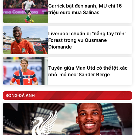
Carrick bật đèn xanh, MU chi 16
triệu euro mua Salinas
Liverpool chuẩn bị "nẫng tay trên"
Forest trong vụ Ousmane
Diomande
Tuyến giữa Man Utd có thể lột xác
nhờ 'mỏ neo' Sander Berge
BÓNG ĐÁ ANH