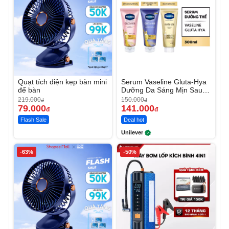
Quạt tích điện kẹp bàn mini
Serum Vaseline Gluta-Hya
để bàn
Dưỡng Da Sáng Mịn Sau 7
Ngày
219.000
150.000
đ
đ
79.000
141.000
đ
đ
Flash Sale
Deal hot
Unilever
-63%
-50%