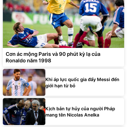
Cơn ác mộng Paris và 90 phút kỳ lạ của
Ronaldo năm 1998
Khi áp lực quốc gia đẩy Messi đến
giới hạn từ bỏ
Kịch bản tự hủy của người Pháp
mang tên Nicolas Anelka