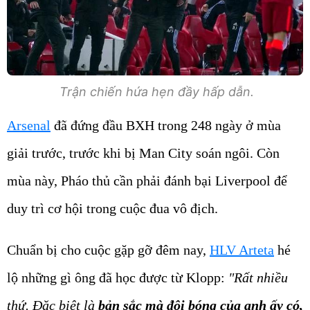
Trận chiến hứa hẹn đầy hấp dẫn.
Arsenal
đã đứng đầu BXH trong 248 ngày ở mùa
giải trước, trước khi bị Man City soán ngôi. Còn
mùa này, Pháo thủ cần phải đánh bại Liverpool để
duy trì cơ hội trong cuộc đua vô địch.
Chuẩn bị cho cuộc gặp gỡ đêm nay,
HLV Arteta
hé
lộ những gì ông đã học được từ Klopp:
"Rất nhiều
thứ. Đặc biệt là
bản sắc mà đội bóng của anh ấy có,