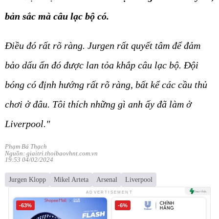
bản sắc mà câu lạc bộ có.
Điều đó rất rõ ràng. Jurgen rất quyết tâm để đảm
bảo dấu ấn đó được lan tỏa khắp câu lạc bộ. Đội
bóng có định hướng rất rõ ràng, bất kể các cầu thủ
chơi ở đâu. Tôi thích những gì anh ấy đã làm ở
Liverpool."
Phạm Bá Thạch
Nguồn: giaitri.thoibaovhnt.com.vn
19:53 04/02/2024
Jurgen Klopp
Mikel Arteta
Arsenal
Liverpool
ADVERTISEMENT
-63%
-6%