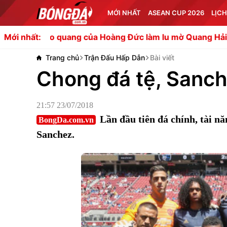
MỚI NHẤT
ASEAN CUP 2026
LỊCH
g của Hoàng Đức làm lu mờ Quang Hải
Chuyên gia tiết lộ
Mới nhất:
Trang chủ
Trận Đấu Hấp Dẫn
Bài viết
Chong đá tệ, Sanch
21:57 23/07/2018
Lần đầu tiên đá chính, tài n
BongDa.com.vn
Sanchez.