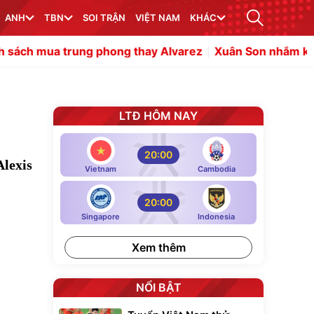
ANH
TBN
SOI TRẬN
VIỆT NAM
KHÁC
hong thay Alvarez
Xuân Son nhắm kỷ lục ghi bàn thứ 8 
LTĐ HÔM NAY
20:00
Alexis
Vietnam
Cambodia
20:00
Singapore
Indonesia
Xem thêm
NỔI BẬT