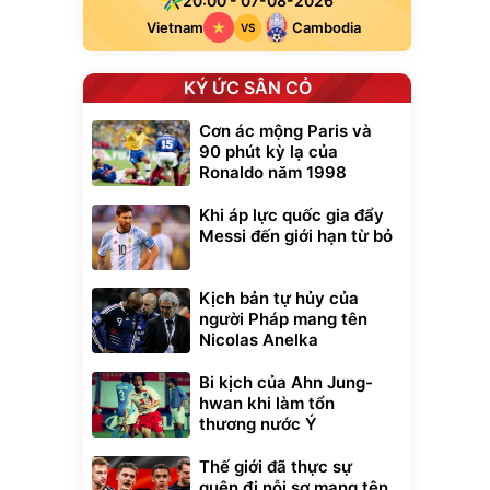
20:00 - 07-08-2026
Vietnam
Cambodia
VS
KÝ ỨC SÂN CỎ
Cơn ác mộng Paris và
90 phút kỳ lạ của
Ronaldo năm 1998
Khi áp lực quốc gia đẩy
Messi đến giới hạn từ bỏ
Kịch bản tự hủy của
người Pháp mang tên
Nicolas Anelka
Bi kịch của Ahn Jung-
hwan khi làm tổn
thương nước Ý
Thế giới đã thực sự
quên đi nỗi sợ mang tên