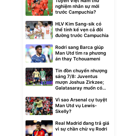
Tuyển Việt Nam thử
nghiệm nhân sự mới
trước Campuchia?
HLV Kim Sang-sik có
thể tính kế vẹn cả đôi
đường trước Campuchia
Rodri sang Barca giúp
Man Utd tìm ra phương
án thay Tchouameni
Tin đồn chuyển nhượng
sáng 7/8: Juventus
mượn Joshua Zirkzee;
Galatasaray muốn có
Gabriel Martinelli
Vì sao Arsenal cự tuyệt
Man Utd vụ Lewis-
Skelly?
Real Madrid đang trả giá
vì sự chần chừ vụ Rodri