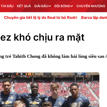
 THI ĐẤU
KẾT QUẢ
GIẢI ĐẤU
ĐỘI BÓNG
CHUYỂN NHƯỢNG
 lý do Real từ bỏ Rodri
Barca lập danh sách mua trung p
ez khó chịu ra mặt
ăng trẻ Tahith Chong đã không làm hài lòng siêu sao 