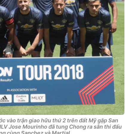
c vào trận giao hữu thứ 2 trên đất Mỹ gặp San
HLV Jose Mourinho đã tung Chong ra sân thi đấu
ng cùng Sanchez và Martial.