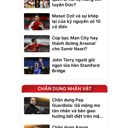
tuyển Đức?
Mesut Ozil và sự khép
lại của kỷ nguyên số 10
cổ điển
Cúp bạc Man City hay
thánh đường Arsenal
cho Samir Nasri?
John Terry người giữ
ngọn lửa hồn Stamford
Bridge
CHÂN DUNG NHÂN VẬT
Chân dung Pep
Guardiola: Gã mộng mơ
tàn nhẫn và bản giao
hưởng bất diệt trên mặt
cỏ xanh
Chân dung Aaron