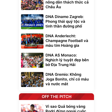
nông dân thách thức cả
Châu Âu
DNA Dinamo Zagreb:
Phong thái quý tộc và
tinh thần đường phố
DNA Anderlecht:
Champagne Football và
màu tím Hoàng gia
DNA AS Monaco:
Nghịch lý tuyệt đẹp bên
bờ Địa Trung Hải
DNA Gremio: Không
Joga Bonito, chỉ có máu
và nước mắt
OFF THE PITCH
Vì sao Quả bóng vàng
Rodri đứng ngoài cuộc