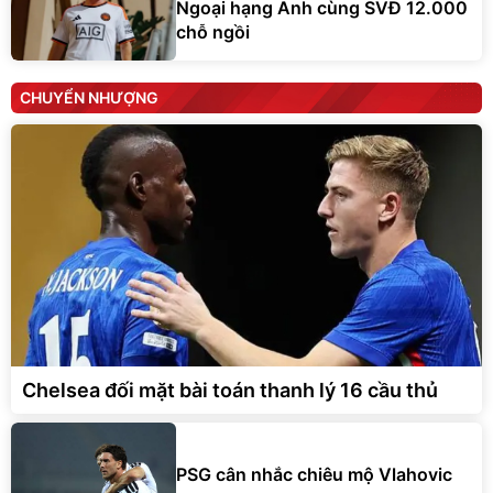
Ngoại hạng Anh cùng SVĐ 12.000
chỗ ngồi
CHUYỂN NHƯỢNG
Chelsea đối mặt bài toán thanh lý 16 cầu thủ
PSG cân nhắc chiêu mộ Vlahovic