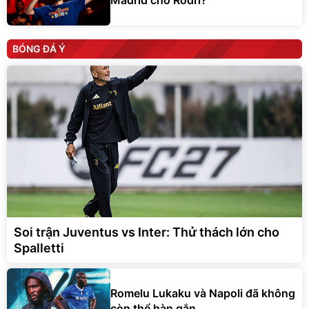
Madrid cho Rodri?
BÓNG ĐÁ Ý
Soi trận Juventus vs Inter: Thử thách lớn cho
Spalletti
Romelu Lukaku và Napoli đã không
còn thể hàn gắn