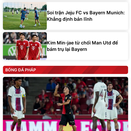
Soi trận Jeju FC vs Bayern Munich:
Khẳng định bản lĩnh
Kim Min-jae từ chối Man Utd để
bám trụ lại Bayern
BÓNG ĐÁ PHÁP