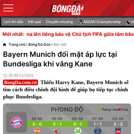
Lịch thi đấu
Kết quả
Chuyển nhượng
ASEAN Championship
N
tiếng bảo vệ Chủ tịch FIFA giữa tâm bão chỉ trích
HLV Kim
Mới nhất:
Trang chủ
Bóng Đá Đức
Bài viết
Bayern Munich đối mặt áp lực tại
Bundesliga khi vắng Kane
12:39 09/12/2024
Thiếu Harry Kane, Bayern Munich sẽ
BongDa.com.vn
tìm cách điều chỉnh đội hình để giúp họ tiếp tục chinh
phục Bundesliga.
PHONG ĐỘ
Thắng
Hòa
Thua
24-05
16-05
09-05
07-05
02-05
3 - 0
5 - 1
0 - 1
1 - 1
3 - 3