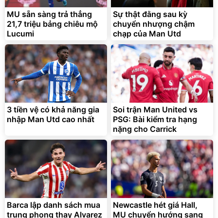
MU sẵn sàng trả thẳng
Sự thật đằng sau kỳ
21,7 triệu bảng chiêu mộ
chuyển nhượng chậm
Lucumi
chạp của Man Utd
3 tiền vệ có khả năng gia
Soi trận Man United vs
nhập Man Utd cao nhất
PSG: Bài kiểm tra hạng
nặng cho Carrick
Barca lập danh sách mua
Newcastle hét giá Hall,
trung phong thay Alvarez
MU chuyển hướng sang