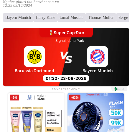
Nguồn: giaitri.thoibaovhnt.com.vn
12:39 09/12/2024
Bayern Munich
Harry Kane
Jamal Musiala
Thomas Muller
Serge G
Super Cup Đức
Signal Iduna Park
Borussia Dortmund
Bayern Munich
01:30
- 23-08-2026
ADVERTISEMENT
-6%
-63%