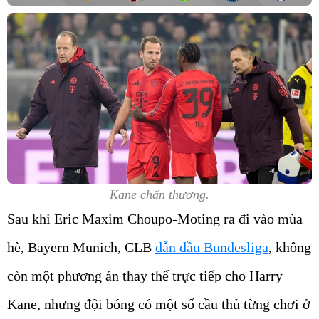
Kane chấn thương.
Sau khi Eric Maxim Choupo-Moting ra đi vào mùa
hè, Bayern Munich, CLB
dẫn đầu Bundesliga
, không
còn một phương án thay thế trực tiếp cho Harry
Kane, nhưng đội bóng có một số cầu thủ từng chơi ở