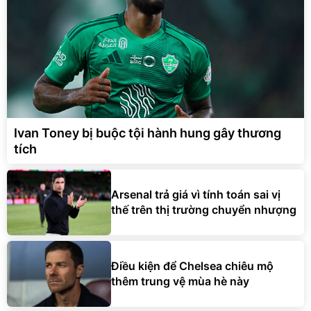
Ivan Toney bị buộc tội hành hung gây thương
tích
Arsenal trả giá vì tính toán sai vị
thế trên thị trường chuyển nhượng
Điều kiện để Chelsea chiêu mộ
thêm trung vệ mùa hè này