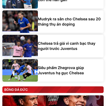
Mudryk ra sân cho Chelsea sau 20
tháng thụ án doping
Chelsea trả giá vì canh bạc thay
người trước Juventus
Siêu phẩm Zhegrova giúp
Juventus hạ gục Chelsea
BÓNG ĐÁ ĐỨC