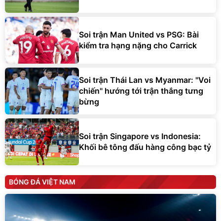
Soi trận Man United vs PSG: Bài
kiểm tra hạng nặng cho Carrick
Soi trận Thái Lan vs Myanmar: "Voi
chiến" hướng tới trận thắng tưng
bừng
Soi trận Singapore vs Indonesia:
Khối bê tông đấu hàng công bạc tỷ
BÓNG ĐÁ VIỆT NAM