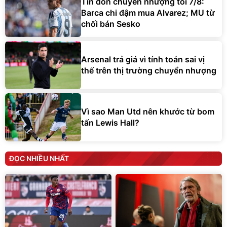
Tin đồn chuyển nhượng tối 7/8:
Barca chi đậm mua Alvarez; MU từ
chối bán Sesko
Arsenal trả giá vì tính toán sai vị
thế trên thị trường chuyển nhượng
Vì sao Man Utd nên khước từ bom
tấn Lewis Hall?
ĐỌC NHIỀU NHẤT