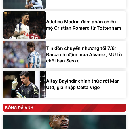
Atletico Madrid đàm phán chiêu
mộ Cristian Romero từ Tottenham
Tin đồn chuyển nhượng tối 7/8:
Barca chi đậm mua Alvarez; MU từ
chối bán Sesko
Altay Bayindir chính thức rời Man
Utd, gia nhập Celta Vigo
BÓNG ĐÁ ANH