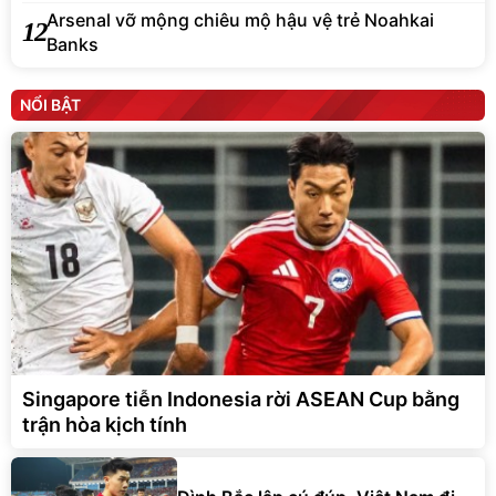
Arsenal vỡ mộng chiêu mộ hậu vệ trẻ Noahkai
12
Banks
NỔI BẬT
Singapore tiễn Indonesia rời ASEAN Cup bằng
trận hòa kịch tính