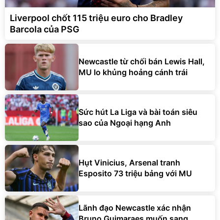
Liverpool chốt 115 triệu euro cho Bradley
Barcola của PSG
Newcastle từ chối bán Lewis Hall,
MU lo khủng hoảng cánh trái
Sức hút La Liga và bài toán siêu
sao của Ngoại hạng Anh
Hụt Vinicius, Arsenal tranh
Esposito 73 triệu bảng với MU
Lãnh đạo Newcastle xác nhận
Bruno Guimaraes muốn sang