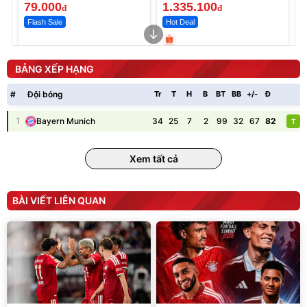
79.000
1.335.100
đ
đ
Flash Sale
Hot Deal
Unmute
Unmute
Máy ép chậm trái cây
Máy rửa xe cầm tay xịt rửa
BẢNG XẾP HẠNG
Elmich JEE 1855OL
cao áp có tạo bọt tuyết
3.000.000
đ
#
Đội bóng
Tr
T
H
B
BT
BB
+/-
Đ
P
2.143.650
399.000
đ
đ
Flash Sale
Đã bán nhiều
1
34
25
7
2
99
32
67
82
Bayern Munich
T
Xem tất cả
BÀI VIẾT LIÊN QUAN
Bạt phủ xe ô tô cao cấp,
Xe đạp điện trợ lực G-
tráng nhôm 03 lớp
Force C14 gấp gọn bỏ cốp
tiện lợi
392.000
9.900.000
đ
đ