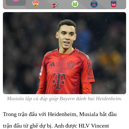
Musiala lập cú đúp giúp Bayern đánh bại Heidenheim.
Trong trận đấu với Heidenheim, Musiala bắt đầu
trận đấu từ ghế dự bị. Anh được HLV Vincent