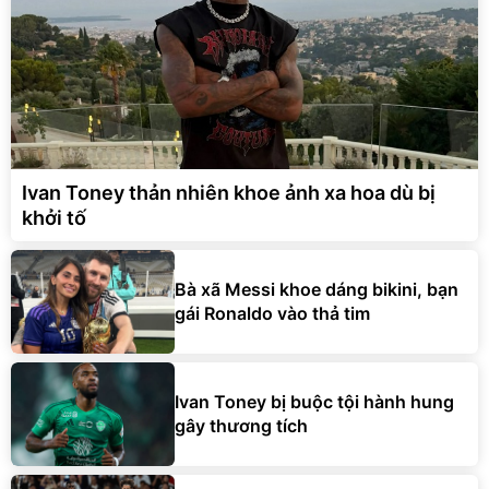
Ivan Toney thản nhiên khoe ảnh xa hoa dù bị
khởi tố
Bà xã Messi khoe dáng bikini, bạn
gái Ronaldo vào thả tim
Ivan Toney bị buộc tội hành hung
gây thương tích