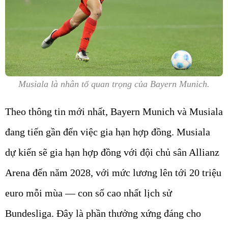
Musiala là nhân tố quan trọng của Bayern Munich.
Theo thông tin mới nhất, Bayern Munich và Musiala
đang tiến gần đến việc gia hạn hợp đồng. Musiala
dự kiến sẽ gia hạn hợp đồng với đội chủ sân Allianz
Arena đến năm 2028, với mức lương lên tới 20 triệu
euro mỗi mùa — con số cao nhất lịch sử
Bundesliga. Đây là phần thưởng xứng đáng cho