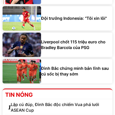
Đội trưởng Indonesia: "Tôi xin lỗi"
Liverpool chốt 115 triệu euro cho
Bradley Barcola của PSG
Đình Bắc chứng minh bản lĩnh sau
cú sốc bị thay sớm
TIN NÓNG
Lập cú đúp, Đình Bắc độc chiếm Vua phá lưới
1
ASEAN Cup