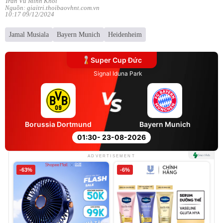
Trần Vũ Minh Khôi
Nguồn: giaitri.thoibaovhnt.com.vn
10:17 09/12/2024
Jamal Musiala
Bayern Munich
Heidenheim
Super Cup Đức
Signal Iduna Park
Borussia Dortmund
Bayern Munich
01:30
- 23-08-2026
ADVERTISEMENT
-63%
-6%