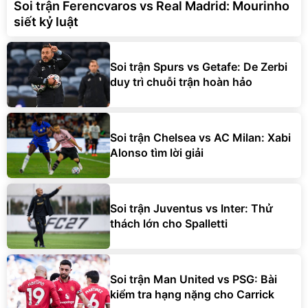
Soi trận Ferencvaros vs Real Madrid: Mourinho
siết kỷ luật
Soi trận Spurs vs Getafe: De Zerbi
duy trì chuỗi trận hoàn hảo
Soi trận Chelsea vs AC Milan: Xabi
Alonso tìm lời giải
Soi trận Juventus vs Inter: Thử
thách lớn cho Spalletti
Soi trận Man United vs PSG: Bài
kiểm tra hạng nặng cho Carrick