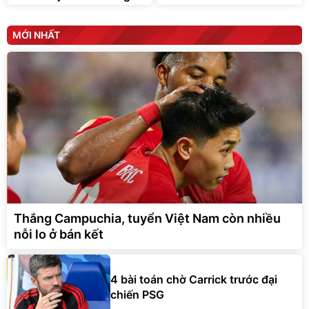
MỚI NHẤT
Thắng Campuchia, tuyển Việt Nam còn nhiều
nỗi lo ở bán kết
4 bài toán chờ Carrick trước đại
chiến PSG