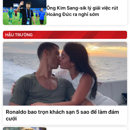
Hoàng Đức ra nghỉ sớm
HẬU TRƯỜNG
Ronaldo bao trọn khách sạn 5 sao để làm đám
cưới
Fan MU phản đối việc "giải cứu"