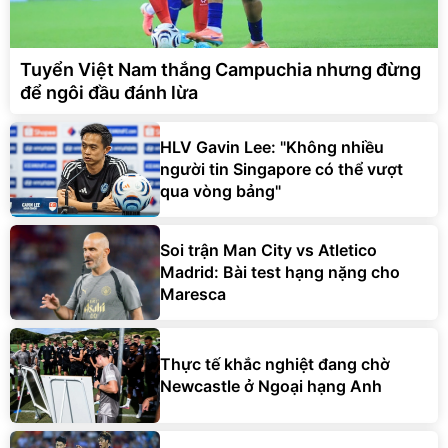
Tuyển Việt Nam thắng Campuchia nhưng đừng
để ngôi đầu đánh lừa
HLV Gavin Lee: "Không nhiều
người tin Singapore có thể vượt
qua vòng bảng"
Soi trận Man City vs Atletico
Madrid: Bài test hạng nặng cho
Maresca
Thực tế khắc nghiệt đang chờ
Newcastle ở Ngoại hạng Anh
ĐT Việt Nam giải lời nguyền gần