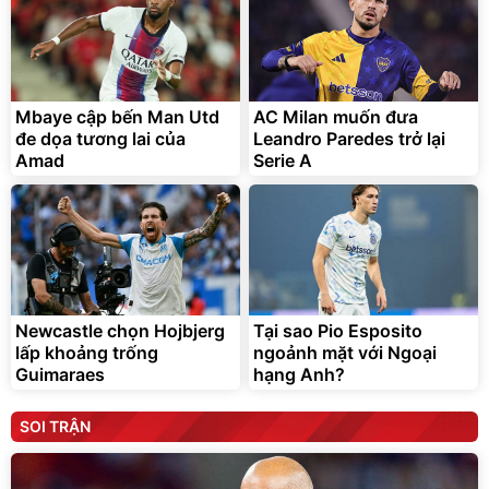
Mbaye cập bến Man Utd
AC Milan muốn đưa
đe dọa tương lai của
Leandro Paredes trở lại
Amad
Serie A
Newcastle chọn Hojbjerg
Tại sao Pio Esposito
lấp khoảng trống
ngoảnh mặt với Ngoại
Guimaraes
hạng Anh?
SOI TRẬN