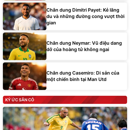
du và những đường cong vượt thời
gian
Chân dung Neymar: Vũ điệu dang
dở của hoàng tử không ngai
Chân dung Casemiro: Di sản của
một chiến binh tại Man Utd
KÝ ỨC SÂN CỎ