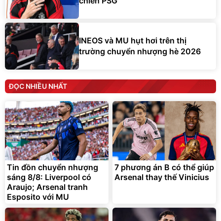
INEOS và MU hụt hơi trên thị
trường chuyển nhượng hè 2026
ĐỌC NHIỀU NHẤT
Tin đồn chuyển nhượng
7 phương án B có thể giúp
sáng 8/8: Liverpool có
Arsenal thay thế Vinicius
Araujo; Arsenal tranh
Esposito với MU