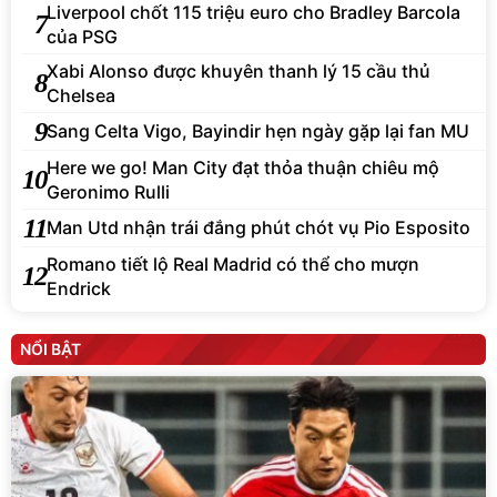
Xabi Alonso được khuyên thanh lý 15 cầu thủ
8
Chelsea
9
Sang Celta Vigo, Bayindir hẹn ngày gặp lại fan MU
Here we go! Man City đạt thỏa thuận chiêu mộ
10
Geronimo Rulli
11
Man Utd nhận trái đắng phút chót vụ Pio Esposito
Romano tiết lộ Real Madrid có thể cho mượn
12
Endrick
NỔI BẬT