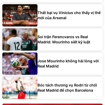
Thất bại vụ Vinicius cho thấy vị thế
mới của Arsenal
Soi trận Ferencvaros vs Real
Madrid: Mourinho siết kỷ luật
Jose Mourinho không hài lòng với
Real Madrid
Bóc tách thương vụ Rodri từ chối
Real Madrid để chọn Barcelona
BÓNG ĐÁ Ý