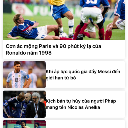
Cơn ác mộng Paris và 90 phút kỳ lạ của
Ronaldo năm 1998
Khi áp lực quốc gia đẩy Messi đến
giới hạn từ bỏ
Kịch bản tự hủy của người Pháp
mang tên Nicolas Anelka
Bi kịch của Ahn Jung-hwan khi làm
tổn thương nước Ý