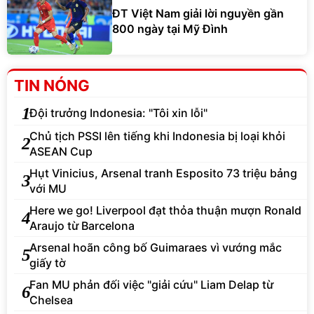
800 ngày tại Mỹ Đình
TIN NÓNG
1
Đội trưởng Indonesia: "Tôi xin lỗi"
Chủ tịch PSSI lên tiếng khi Indonesia bị loại khỏi
2
ASEAN Cup
Hụt Vinicius, Arsenal tranh Esposito 73 triệu bảng
3
với MU
Here we go! Liverpool đạt thỏa thuận mượn Ronald
4
Araujo từ Barcelona
Arsenal hoãn công bố Guimaraes vì vướng mắc
5
giấy tờ
Fan MU phản đối việc "giải cứu" Liam Delap từ
6
Chelsea
Liverpool chốt 115 triệu euro cho Bradley Barcola
7
của PSG