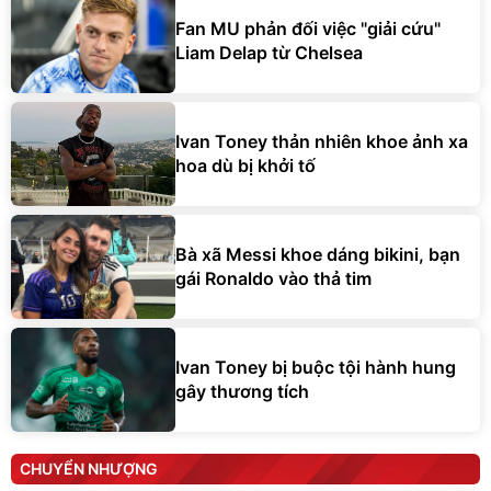
Liam Delap từ Chelsea
Ivan Toney thản nhiên khoe ảnh xa
hoa dù bị khởi tố
Bà xã Messi khoe dáng bikini, bạn
gái Ronaldo vào thả tim
Ivan Toney bị buộc tội hành hung
gây thương tích
CHUYỂN NHƯỢNG