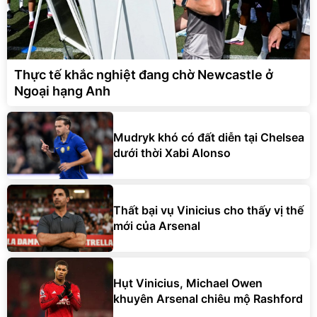
Thực tế khắc nghiệt đang chờ Newcastle ở
Ngoại hạng Anh
Mudryk khó có đất diễn tại Chelsea
dưới thời Xabi Alonso
Thất bại vụ Vinicius cho thấy vị thế
mới của Arsenal
Hụt Vinicius, Michael Owen
khuyên Arsenal chiêu mộ Rashford