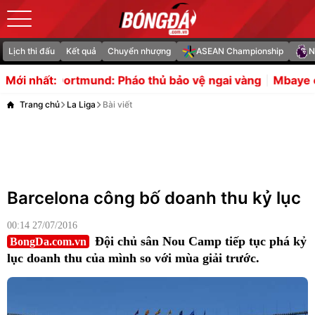
Lịch thi đấu
Kết quả
Chuyển nhượng
ASEAN Championship
N
: Pháo thủ bảo vệ ngai vàng
Mbaye cập bến Man Utd đe 
Mới nhất:
Trang chủ
La Liga
Bài viết
Barcelona công bố doanh thu kỷ lục
00:14 27/07/2016
Đội chủ sân Nou Camp tiếp tục phá kỷ
BongDa.com.vn
lục doanh thu của mình so với mùa giải trước.