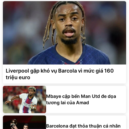
Liverpool gặp khó vụ Barcola vì mức giá 160
triệu euro
Mbaye cập bến Man Utd đe dọa
tương lai của Amad
Barcelona đạt thỏa thuận cá nhân
với tiền vệ Rodri