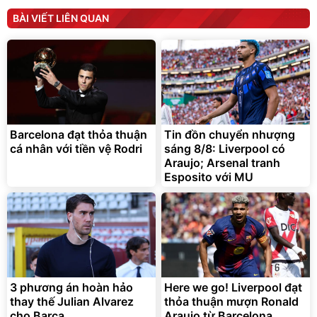
Barcelona đạt thỏa thuận
Tin đồn chuyển nhượng
cá nhân với tiền vệ Rodri
sáng 8/8: Liverpool có
Araujo; Arsenal tranh
Esposito với MU
3 phương án hoàn hảo
Here we go! Liverpool đạt
thay thế Julian Alvarez
thỏa thuận mượn Ronald
cho Barca
Araujo từ Barcelona