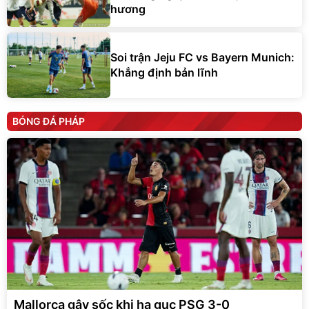
Soi trận Jeju FC vs Bayern Munich:
Khẳng định bản lĩnh
BÓNG ĐÁ PHÁP
Mallorca gây sốc khi hạ gục PSG 3-0