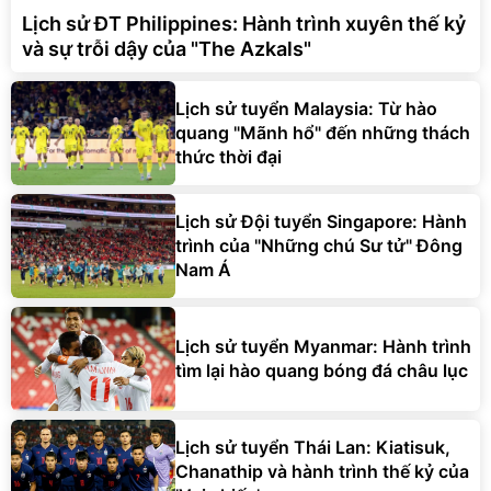
và sự trỗi dậy của "The Azkals"
Lịch sử tuyển Malaysia: Từ hào
quang "Mãnh hổ" đến những thách
thức thời đại
Lịch sử Đội tuyển Singapore: Hành
trình của "Những chú Sư tử" Đông
Nam Á
Lịch sử tuyển Myanmar: Hành trình
tìm lại hào quang bóng đá châu lục
Lịch sử tuyển Thái Lan: Kiatisuk,
Chanathip và hành trình thế kỷ của
'Voi chiến'