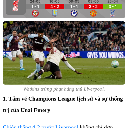
24-05
16-05
09-05
03-05
25-04
1 - 1
4 - 2
1 - 1
3 - 2
3 - 1
Watkins trừng phạt hàng thủ Liverpool.
1. Tấm vé Champions League lịch sử và sự thống
trị của Unai Emery
Chiến thắng 4-2 trước Liverpool
không chỉ đơn