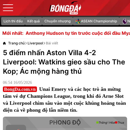
Lịch thi đấu
Kết quả
Chuyển nhượng
ASEAN Championship
N
 Hudson tự tin trước cuộc đối đầu Myanmar
Sự tỉnh tá
Mới nhất:
Trang chủ
Liverpool
Bài viết
5 điểm nhấn Aston Villa 4-2
Liverpool: Watkins gieo sầu cho The
Kop; Ác mộng hàng thủ
06:54 16/05/2026
Unai Emery và các học trò ăn mừng
BongDa.com.vn
tấm vé dự Champions League, trong khi đó Arne Slot
và Liverpool chìm sâu vào một cuộc khủng hoảng toàn
diện cả về phong độ lẫn niềm tin.
PHONG ĐỘ
Thắng
Hòa
Thua