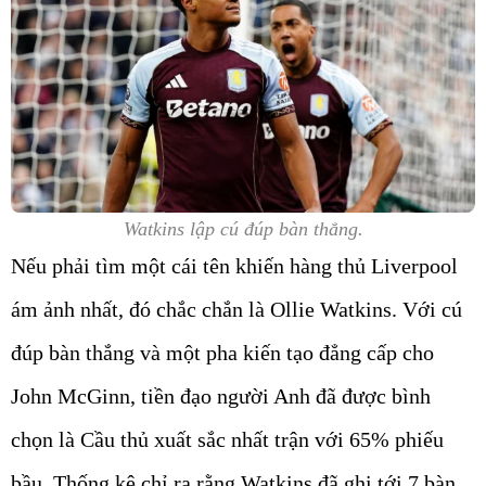
Watkins lập cú đúp bàn thắng.
Nếu phải tìm một cái tên khiến hàng thủ Liverpool
ám ảnh nhất, đó chắc chắn là Ollie Watkins. Với cú
đúp bàn thắng và một pha kiến tạo đẳng cấp cho
John McGinn, tiền đạo người Anh đã được bình
chọn là Cầu thủ xuất sắc nhất trận với 65% phiếu
bầu. Thống kê chỉ ra rằng Watkins đã ghi tới 7 bàn