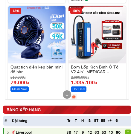
-63%
-50%
Quạt tích điện kẹp bàn mini
Bơm Lốp Kích Bình Ô Tô
để bàn
V2 4in1 MEDICAR –
12.000mAh
219.000
2.690.000
đ
đ
79.000
1.335.100
đ
đ
Flash Sale
Hot Deal
Unmute
Unmute
Máy ép chậm trái cây
Máy rửa xe cầm tay xịt rửa
BẢNG XẾP HẠNG
Elmich JEE 1855OL
cao áp có tạo bọt tuyết
3.000.000
đ
#
Đội bóng
Tr
T
H
B
BT
BB
+/-
Đ
P
2.143.650
399.000
đ
đ
Flash Sale
Đã bán nhiều
5
38
17
9
12
63
53
10
60
Liverpool
T