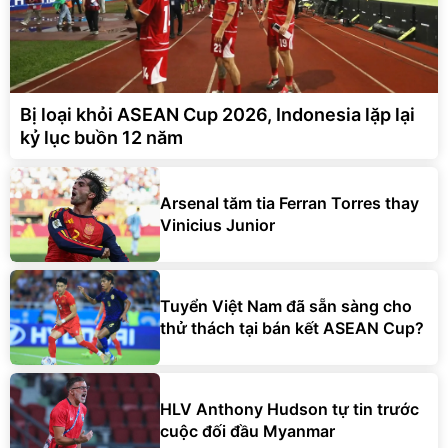
Bị loại khỏi ASEAN Cup 2026, Indonesia lặp lại
kỷ lục buồn 12 năm
Arsenal tăm tia Ferran Torres thay
Vinicius Junior
Tuyển Việt Nam đã sẵn sàng cho
thử thách tại bán kết ASEAN Cup?
HLV Anthony Hudson tự tin trước
cuộc đối đầu Myanmar