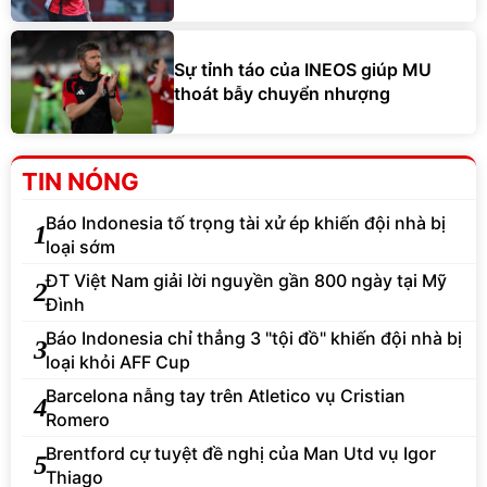
Sự tỉnh táo của INEOS giúp MU
thoát bẫy chuyển nhượng
TIN NÓNG
Báo Indonesia tố trọng tài xử ép khiến đội nhà bị
1
loại sớm
ĐT Việt Nam giải lời nguyền gần 800 ngày tại Mỹ
2
Đình
Báo Indonesia chỉ thẳng 3 "tội đồ" khiến đội nhà bị
3
loại khỏi AFF Cup
Barcelona nẫng tay trên Atletico vụ Cristian
4
Romero
Brentford cự tuyệt đề nghị của Man Utd vụ Igor
5
Thiago