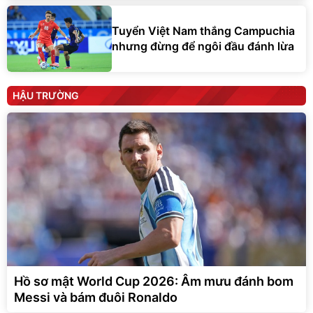
Tuyển Việt Nam thắng Campuchia
nhưng đừng để ngôi đầu đánh lừa
HẬU TRƯỜNG
Hồ sơ mật World Cup 2026: Âm mưu đánh bom
Messi và bám đuôi Ronaldo