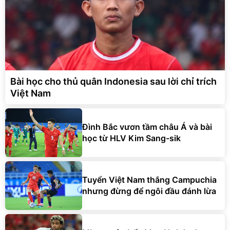
Bài học cho thủ quân Indonesia sau lời chỉ trích
Việt Nam
Đình Bắc vươn tầm châu Á và bài
học từ HLV Kim Sang-sik
Tuyển Việt Nam thắng Campuchia
nhưng đừng để ngôi đầu đánh lừa