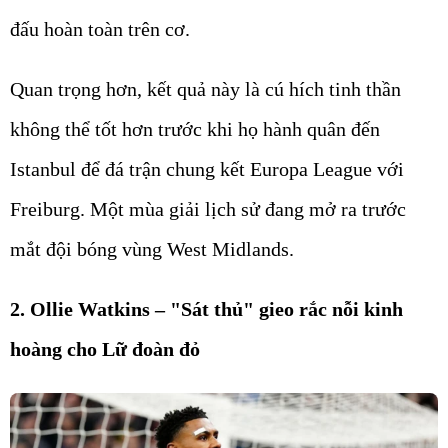
đấu hoàn toàn trên cơ.
Quan trọng hơn, kết quả này là cú hích tinh thần
không thể tốt hơn trước khi họ hành quân đến
Istanbul để đá trận chung kết Europa League với
Freiburg. Một mùa giải lịch sử đang mở ra trước
mắt đội bóng vùng West Midlands.
2. Ollie Watkins – "Sát thủ" gieo rắc nỗi kinh
hoàng cho Lữ đoàn đỏ