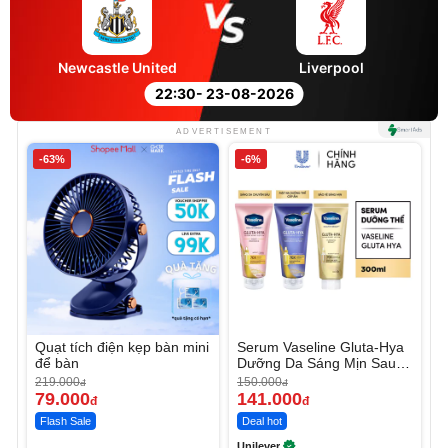
Newcastle United
Liverpool
22:30
- 23-08-2026
ADVERTISEMENT
-63%
-6%
Quạt tích điện kẹp bàn mini
Serum Vaseline Gluta-Hya
để bàn
Dưỡng Da Sáng Mịn Sau 7
Ngày
219.000
150.000
đ
đ
79.000
141.000
đ
đ
Flash Sale
Deal hot
Unilever