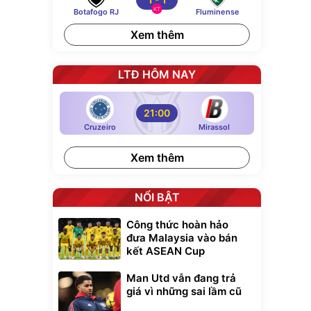
KT
Botafogo RJ
Fluminense
Xem thêm
LTĐ HÔM NAY
21:00
Cruzeiro
Mirassol
Xem thêm
NỔI BẬT
Công thức hoàn hảo
đưa Malaysia vào bán
kết ASEAN Cup
Man Utd vẫn đang trả
giá vì những sai lầm cũ