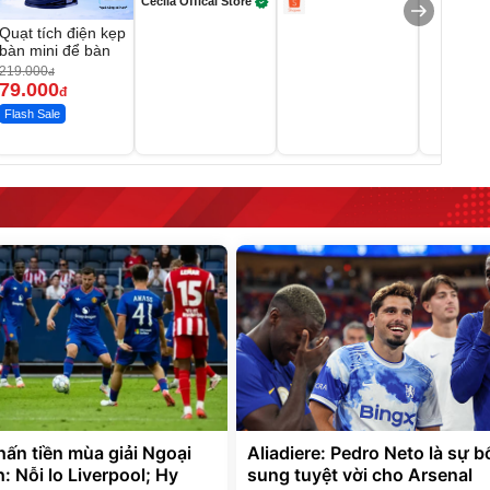
Cecila Offical Store
Quạt tích điện kẹp
bàn mini để bàn
219.000
đ
79.000
đ
Flash Sale
hấn tiền mùa giải Ngoại
Aliadiere: Pedro Neto là sự b
 Nỗi lo Liverpool; Hy
sung tuyệt vời cho Arsenal