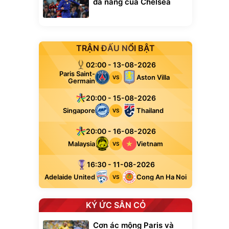
đa năng của Chelsea
TRẬN ĐẤU NỔI BẬT
02:00 - 13-08-2026
Paris Saint-
Aston Villa
VS
Germain
20:00 - 15-08-2026
Singapore
Thailand
VS
20:00 - 16-08-2026
Malaysia
Vietnam
VS
16:30 - 11-08-2026
Unmute
Adelaide United
Cong An Ha Noi
VS
t Bụi Lau
Vali Bamozo
-001 -
Khung Nhôm
inh
9066 Size
1.000.000
đ
đ
20/24/28 Cao Cấp
KÝ ỨC SÂN CỎ
000
825.000
đ
đ
Flash Sale
Cơn ác mộng Paris và