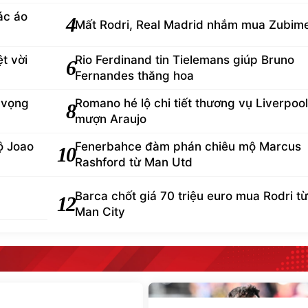
ác áo
4
Mất Rodri, Real Madrid nhắm mua Zubim
t vời
Rio Ferdinand tin Tielemans giúp Bruno
6
Fernandes thăng hoa
 vọng
Romano hé lộ chi tiết thương vụ Liverpool
8
mượn Araujo
ộ Joao
Fenerbahce đàm phán chiêu mộ Marcus
10
Rashford từ Man Utd
Barca chốt giá 70 triệu euro mua Rodri từ
12
Man City