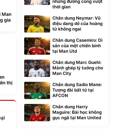
những đường cong vượt
thời gian
i Man
Chân dung Neymar: Vũ
g gia
điệu dang dở của hoàng
tử không ngai
Chân dung Casemiro: Di
sản của một chiến binh
tại Man Utd
Chân dung Marc Guehi:
Mảnh ghép lý tưởng cho
Man City
oan
ên thị
Chân dung Sadio Mane:
Tượng đài bất tử tại
AFCON
Chân dung Harry
Maguire: Bài học không
bại
gục ngã tại Man United