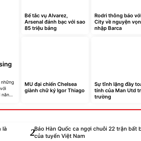
Bế tắc vụ Alvarez,
Rodri thông báo vớ
Arsenal đánh bạc với sao
City về nguyện vọn
85 triệu bảng
nhập Barca
sing
ộ những
MU đại chiến Chelsea
Sự tĩnh lặng đầy t
với
giành chữ ký Igor Thiago
tính của Man Utd tr
i năng
trường
 là
Báo Hàn Quốc ca ngợi chuỗi 22 trận bất 
2
của tuyển Việt Nam