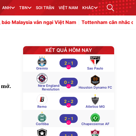
ANH
TBN
SOI TRẬN
VIỆT NAM
KHÁC
sia vẫn ngại Việt Nam
Tottenham cân nhắc chiêu mộ Ba
KẾT QUẢ HÔM NAY
2
-
1
KT
Gremio
Sao Paulo
0
-
2
 mở.
New England
KT
Houston Dynamo FC
Revolution
2
-
2
KT
Remo
Atletico MG
2
-
1
KT
Coritiba
Chapecoense AF
1
-
1