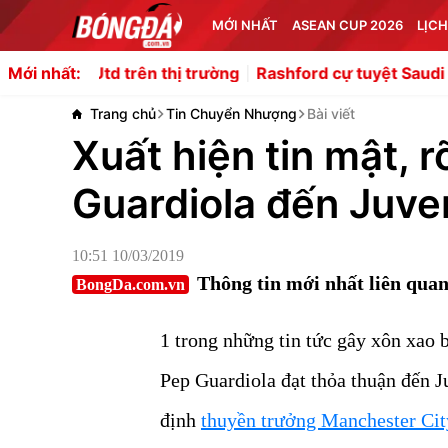
MỚI NHẤT
ASEAN CUP 2026
LỊCH
 Utd trên thị trường
Rashford cự tuyệt Saudi Arabia vì
Mới nhất:
Trang chủ
Tin Chuyển Nhượng
Bài viết
Xuất hiện tin mật, 
Guardiola đến Juve
10:51 10/03/2019
Thông tin mới nhất liên qua
BongDa.com.vn
1 trong những tin tức gây xôn xao
Pep Guardiola đạt thỏa thuận đến 
định
thuyền trưởng Manchester Cit