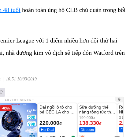
 48 tuổi
hoàn toàn ủng hộ CLB chủ quản trong bối
remier League với 1 điểm nhiều hơn đội thứ hai
i, nhà đương kim vô địch sẽ tiếp đón Watford trên
n
10:51 10/03/2019
FP
Unmute
Unmute
Unmute
ADVERTISEMENT
Đai ngồi ô tô cho
Sữa dưỡng thể
Robot Hú
-63%
-27%
bé CECILA cho bé
nâng tông tức thì
Nhà - D2
1-9 tuổi
Vaseline Body
Thông M
190.000
3.000.000
đ
220.000
138.330
2.200.
đ
đ
Hot Deal
Discount
Flash Sale