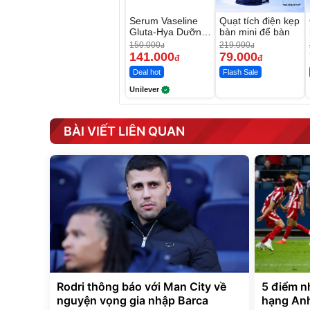
Serum Vaseline
Quạt tích điện kẹp
Gluta-Hya Dưỡng
bàn mini để bàn
Da Sáng Mịn Sau
150.000
219.000
đ
đ
7 Ngày
141.000
79.000
đ
đ
Deal hot
Flash Sale
Unilever
BÀI VIẾT LIÊN QUAN
Rodri thông báo với Man City về
5 điểm n
nguyện vọng gia nhập Barca
hạng Anh: