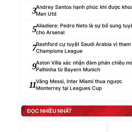
Andrey Santos hạnh phúc khi được kho
3
Man Utd
Aliadiere: Pedro Neto là sự bổ sung tuyệ
5
cho Arsenal
Rashford cự tuyệt Saudi Arabia vì tham
7
Champions League
Aston Villa xác nhận đàm phán chiêu m
9
Palhinha từ Bayern Munich
Vắng Messi, Inter Miami thua ngược
11
Monterrey tại Leagues Cup
ĐỌC NHIỀU NHẤT