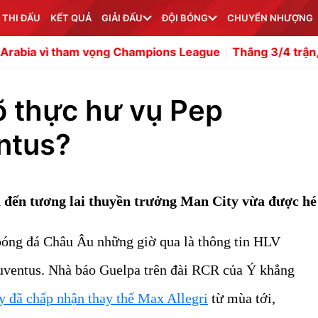
 THI ĐẤU
KẾT QUẢ
GIẢI ĐẤU
ĐỘI BÓNG
CHUYỂN NHƯỢNG
 tham vọng Champions League
Thắng 3/4 trận, báo Malay
rõ thực hư vụ Pep
ntus?
n đến tương lai thuyền trưởng Man City vừa được hé
 bóng đá Châu Âu những giờ qua là thông tin HLV
Juventus. Nhà báo Guelpa trên đài RCR của Ý khẳng
y đã chấp nhận thay thế Max Allegri
từ mùa tới,