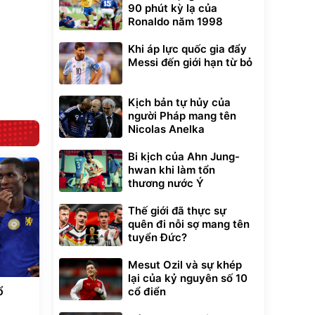
90 phút kỳ lạ của
Ronaldo năm 1998
Lót ghế ôtô, nâng
lưng chống nóng
giúp thoải mái
Khi áp lực quốc gia đẩy
trong di chuyển
295.000
đ
Messi đến giới hạn từ bỏ
Đã bán nhiều
Kịch bản tự hủy của
người Pháp mang tên
Nicolas Anelka
Bi kịch của Ahn Jung-
hwan khi làm tổn
thương nước Ý
Thế giới đã thực sự
quên đi nỗi sợ mang tên
tuyển Đức?
Mesut Ozil và sự khép
lại của kỷ nguyên số 10
ổ
cổ điển