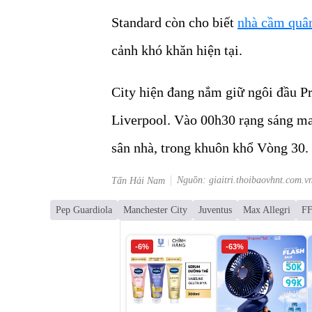
Standard còn cho biết
nhà cầm quân
cảnh khó khăn hiện tại.
City hiện đang nắm giữ ngôi đầu P
Liverpool. Vào 00h30 rạng sáng ma
sân nhà, trong khuôn khổ Vòng 30.
Nguồn: giaitri.thoibaovhnt.com.v
Tấn Hải Nam
Pep Guardiola
Manchester City
Juventus
Max Allegri
F
-6%
-63%