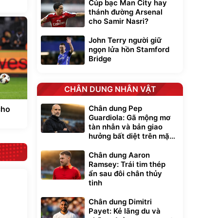
Cúp bạc Man City hay
thánh đường Arsenal
cho Samir Nasri?
John Terry người giữ
ngọn lửa hồn Stamford
Bridge
CHÂN DUNG NHÂN VẬT
Chân dung Pep
cho
Guardiola: Gã mộng mơ
tàn nhẫn và bản giao
hưởng bất diệt trên mặt
cỏ xanh
Chân dung Aaron
Ramsey: Trái tim thép
ẩn sau đôi chân thủy
tinh
Chân dung Dimitri
Payet: Kẻ lãng du và