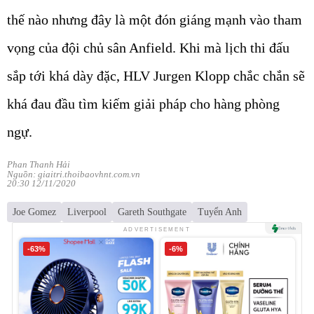
thế nào nhưng đây là một đón giáng mạnh vào tham
vọng của đội chủ sân Anfield. Khi mà lịch thi đấu
sắp tới khá dày đặc, HLV Jurgen Klopp chắc chắn sẽ
khá đau đầu tìm kiếm giải pháp cho hàng phòng
ngự.
Phan Thanh Hải
Nguồn: giaitri.thoibaovhnt.com.vn
20:30 12/11/2020
Joe Gomez
Liverpool
Gareth Southgate
Tuyển Anh
ADVERTISEMENT
-63%
-6%