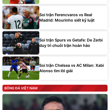
Soi trận Ferencvaros vs Real
Madrid: Mourinho siết kỷ luật
Soi trận Spurs vs Getafe: De Zerbi
duy trì chuỗi trận hoàn hảo
Soi trận Chelsea vs AC Milan: Xabi
Alonso tìm lời giải
BÓNG ĐÁ VIỆT NAM