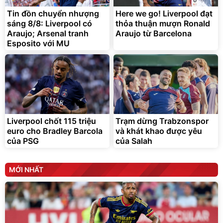
tiện lợi
392.000
9.900.000
đ
đ
325.000
7.092.000
Tin đồn chuyển nhượng
đ
Here we go! Liverpool đạt
đ
sáng 8/8: Liverpool có
thỏa thuận mượn Ronald
Đã bán nhiều
Đang xem nhiều
Araujo; Arsenal tranh
Araujo từ Barcelona
G-FORCE VIETNA
Esposito với MU
Liverpool chốt 115 triệu
Trạm dừng Trabzonspor
euro cho Bradley Barcola
và khát khao được yêu
của PSG
của Salah
MỚI NHẤT