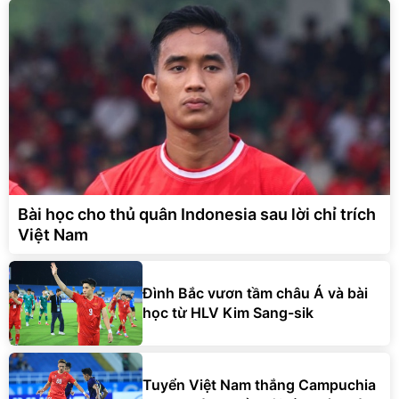
Bài học cho thủ quân Indonesia sau lời chỉ trích
Việt Nam
Đình Bắc vươn tầm châu Á và bài
học từ HLV Kim Sang-sik
Tuyển Việt Nam thắng Campuchia