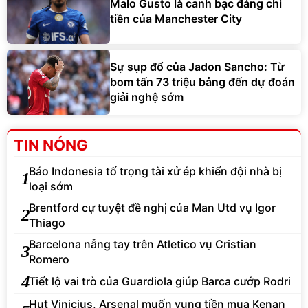
Malo Gusto là canh bạc đáng chi
tiền của Manchester City
Sự sụp đổ của Jadon Sancho: Từ
bom tấn 73 triệu bảng đến dự đoán
giải nghệ sớm
TIN NÓNG
Báo Indonesia tố trọng tài xử ép khiến đội nhà bị
1
loại sớm
Brentford cự tuyệt đề nghị của Man Utd vụ Igor
2
Thiago
Barcelona nẫng tay trên Atletico vụ Cristian
3
Romero
4
Tiết lộ vai trò của Guardiola giúp Barca cướp Rodri
Hụt Vinicius, Arsenal muốn vung tiền mua Kenan