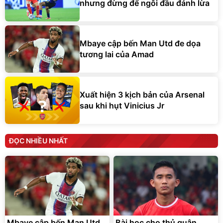
nhưng đừng để ngôi đầu đánh lừa
Mbaye cập bến Man Utd đe dọa
tương lai của Amad
Xuất hiện 3 kịch bản của Arsenal
sau khi hụt Vinicius Jr
ĐỌC NHIỀU NHẤT
Mbaye cập bến Man Utd
Bài học cho thủ quân