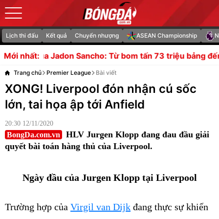
Lịch thi đấu
Kết quả
Chuyển nhượng
ASEAN Championship
N
Sancho: Từ bom tấn 73 triệu bảng đến dự đoán giải nghệ
Mới nhất:
Trang chủ
Premier League
Bài viết
XONG! Liverpool đón nhận cú sốc
lớn, tai họa ập tới Anfield
20:30 12/11/2020
HLV Jurgen Klopp đang đau đầu giải
BongDa.com.vn
quyết bài toán hàng thủ của Liverpool.
Ngày đầu của Jurgen Klopp tại Liverpool
Trường hợp của
Virgil van Dijk
đang thực sự khiến