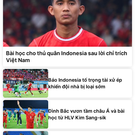
Bài học cho thủ quân Indonesia sau lời chỉ trích
Việt Nam
Báo Indonesia tố trọng tài xử ép
khiến đội nhà bị loại sớm
Đình Bắc vươn tầm châu Á và bài
học từ HLV Kim Sang-sik