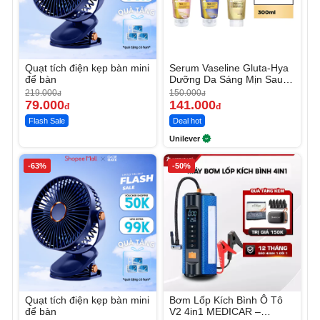
Quạt tích điện kẹp bàn mini
Serum Vaseline Gluta-Hya
để bàn
Dưỡng Da Sáng Mịn Sau 7
Ngày
219.000
150.000
đ
đ
79.000
141.000
đ
đ
Flash Sale
Deal hot
Unilever
-63%
-50%
Quạt tích điện kẹp bàn mini
Bơm Lốp Kích Bình Ô Tô
để bàn
V2 4in1 MEDICAR –