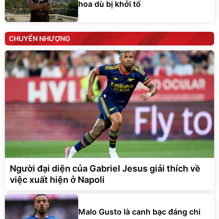
hoa dù bị khởi tố
CHUYỂN NHƯỢNG
Người đại diện của Gabriel Jesus giải thích về
việc xuất hiện ở Napoli
Malo Gusto là canh bạc đáng chi