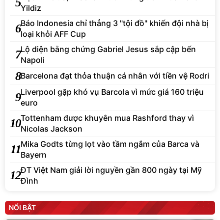
5
Yildiz
Báo Indonesia chỉ thẳng 3 "tội đồ" khiến đội nhà bị
6
loại khỏi AFF Cup
Lộ diện bằng chứng Gabriel Jesus sắp cập bến
7
Napoli
8
Barcelona đạt thỏa thuận cá nhân với tiền vệ Rodri
Liverpool gặp khó vụ Barcola vì mức giá 160 triệu
9
euro
Tottenham được khuyên mua Rashford thay vì
10
Nicolas Jackson
Mika Godts từng lọt vào tầm ngắm của Barca và
11
Bayern
ĐT Việt Nam giải lời nguyền gần 800 ngày tại Mỹ
12
Đình
NỔI BẬT