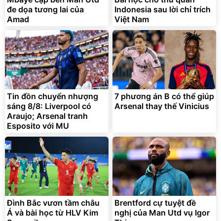
đe dọa tương lai của
Indonesia sau lời chỉ trích
Amad
Việt Nam
Tin đồn chuyển nhượng
7 phương án B có thể giúp
sáng 8/8: Liverpool có
Arsenal thay thế Vinicius
Araujo; Arsenal tranh
Esposito với MU
Đình Bắc vươn tầm châu
Brentford cự tuyệt đề
Á và bài học từ HLV Kim
nghị của Man Utd vụ Igor