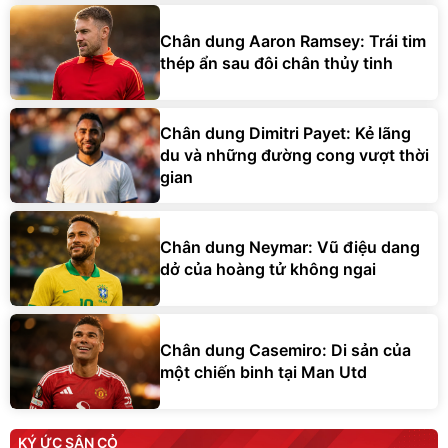
Chân dung Aaron Ramsey: Trái tim
thép ẩn sau đôi chân thủy tinh
Chân dung Dimitri Payet: Kẻ lãng
du và những đường cong vượt thời
gian
Chân dung Neymar: Vũ điệu dang
dở của hoàng tử không ngai
Chân dung Casemiro: Di sản của
một chiến binh tại Man Utd
KÝ ỨC SÂN CỎ