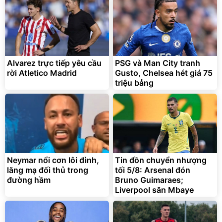
2.143.650
399.000
đ
đ
Flash Sale
Đã bán nhiều
Alvarez trực tiếp yêu cầu
PSG và Man City tranh
rời Atletico Madrid
Gusto, Chelsea hét giá 75
triệu bảng
Bạt phủ xe ô tô cao cấp,
Xe đạp điện trợ lực G-
tráng nhôm 03 lớp
Force C14 gấp gọn bỏ cốp
tiện lợi
392.000
9.900.000
đ
đ
325.000
7.092.000
Neymar nổi cơn lôi đình,
đ
Tin đồn chuyển nhượng
đ
lăng mạ đối thủ trong
tối 5/8: Arsenal đón
Đã bán nhiều
Đang xem nhiều
đường hầm
Bruno Guimaraes;
G-FORCE VIETNA
Liverpool săn Mbaye