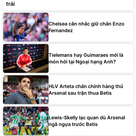
trái
Chelsea cân nhắc giữ chân Enzo
Fernandez
Tielemans hay Guimaraes mới là
món hời tại Ngoại hạng Anh?
HLV Arteta chấn chỉnh hàng thủ
Arsenal sau trận thua Betis
Lewis-Skelly lạc quan dù Arsenal
ngã ngựa trước Betis