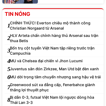
TIN NÓNG
CHÍNH THỨC! Everton chiêu mộ thành công
1
Christian Norgaard từ Arsenal
HLV Arteta chấn chỉnh hàng thủ Arsenal sau trận
2
thua Betis
Bốn trụ cột tuyển Việt Nam tập riêng trước trận
3
Campuchia
4
MU và Chelsea đại chiến vì Jhon Lucumi
5
Juventus săn đón Zirkzee, Man Utd bật đèn xanh
6
MU dời trọng tâm chuyển nhượng sang hậu vệ trái
Greenwood sút xa đẳng cấp, Fenerbahce giành
7
thắng lợi thuyết phục
Bị dẫn 0-3, futsal Việt Nam lội ngược dòng hòa
8
Thái Lan 3-3