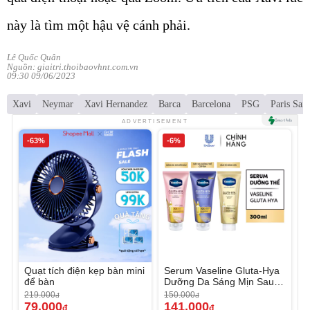
này là tìm một hậu vệ cánh phải.
Lê Quốc Quân
Nguồn: giaitri.thoibaovhnt.com.vn
09:30 09/06/2023
Xavi
Neymar
Xavi Hernandez
Barca
Barcelona
PSG
Paris Sai
ADVERTISEMENT
-63%
-6%
Quạt tích điện kẹp bàn mini
Serum Vaseline Gluta-Hya
để bàn
Dưỡng Da Sáng Mịn Sau 7
Ngày
219.000
150.000
đ
đ
79.000
141.000
đ
đ