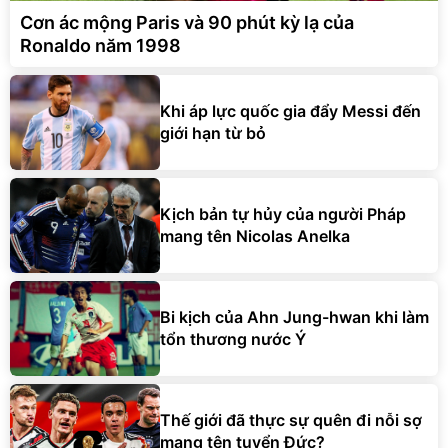
Cơn ác mộng Paris và 90 phút kỳ lạ của
Ronaldo năm 1998
Khi áp lực quốc gia đẩy Messi đến
giới hạn từ bỏ
Kịch bản tự hủy của người Pháp
mang tên Nicolas Anelka
Bi kịch của Ahn Jung-hwan khi làm
tổn thương nước Ý
Thế giới đã thực sự quên đi nỗi sợ
mang tên tuyển Đức?