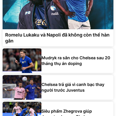
Romelu Lukaku và Napoli đã không còn thể hàn
gắn
Mudryk ra sân cho Chelsea sau 20
tháng thụ án doping
Chelsea trả giá vì canh bạc thay
người trước Juventus
Siêu phẩm Zhegrova giúp