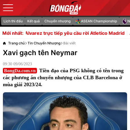
Lịch thi đấu
Kết quả
Chuyển nhượng
ASEAN Championship
N
 trực tiếp yêu cầu rời Atletico Madrid
Arsenal nâng tầm 
Mới nhất:
Trang chủ
Tin Chuyển Nhượng
Bài viết
Xavi gạch tên Neymar
09:30 09/06/2023
Tiền đạo của PSG không có tên trong
BongDa.com.vn
các phương án chuyển nhượng của CLB Barcelona ở
mùa giải 2023/24.