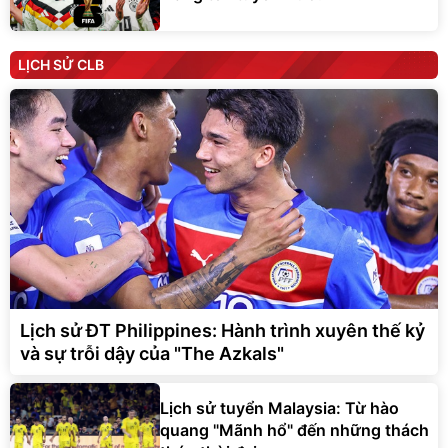
LỊCH SỬ CLB
Lịch sử ĐT Philippines: Hành trình xuyên thế kỷ
và sự trỗi dậy của "The Azkals"
Lịch sử tuyển Malaysia: Từ hào
quang "Mãnh hổ" đến những thách