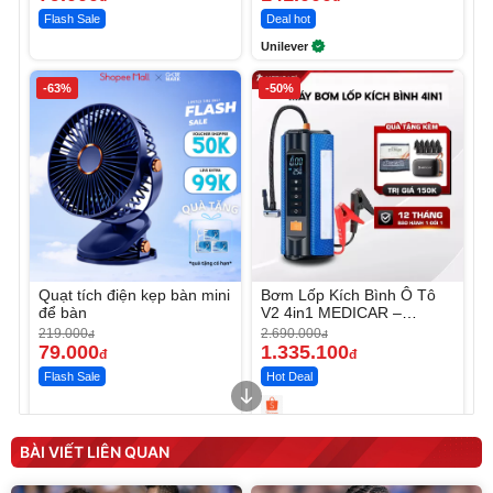
Flash Sale
Deal hot
Unilever
-63%
-50%
Quạt tích điện kẹp bàn mini
Bơm Lốp Kích Bình Ô Tô
để bàn
V2 4in1 MEDICAR –
12.000mAh
219.000
2.690.000
đ
đ
79.000
1.335.100
đ
đ
Flash Sale
Hot Deal
Unmute
Unmute
Máy ép chậm trái cây
Máy rửa xe cầm tay xịt rửa
BÀI VIẾT LIÊN QUAN
Elmich JEE 1855OL
cao áp có tạo bọt tuyết
3.000.000
đ