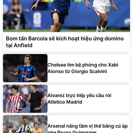
Bom tấn Barcola sẽ kích hoạt hiệu ứng domino
tại Anfield
Chelsea tìm bệ phóng cho Xabi
Alonso từ Giorgio Scalvini
Alvarez trực tiếp yêu cầu rời
Atletico Madrid
Arsenal nâng tầm vị thế bằng cú áp
phe Bruno Guimaraes