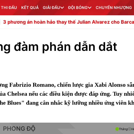
 THI ĐẤU
KẾT QUẢ
GIẢI ĐẤU
ĐỘI BÓNG
CHUYỂN NHƯỢNG
hoàn hảo thay thế Julian Alvarez cho Barca
Mudryk khó c
ng đàm phán dẫn dắt
ng Fabrizio Romano, chiến lược gia Xabi Alonso sẵ
ủa Chelsea nếu các điều kiện được đáp ứng. Tuy nhi
The Blues" đang cân nhắc kỹ lưỡng nhiều ứng viên k
PHONG ĐỘ
Thắng
H