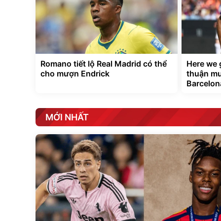
Romano tiết lộ Real Madrid có thể
Here we 
cho mượn Endrick
thuận mư
Barcelon
MỚI NHẤT