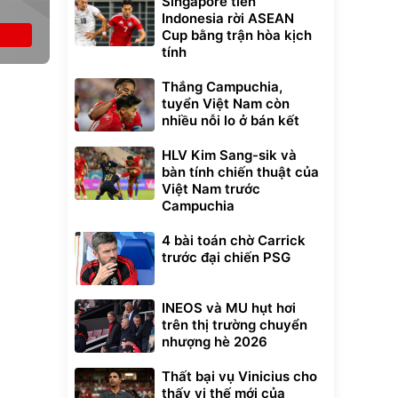
Singapore tiễn
Indonesia rời ASEAN
Cup bằng trận hòa kịch
tính
Thắng Campuchia,
tuyển Việt Nam còn
nhiều nỗi lo ở bán kết
HLV Kim Sang-sik và
bàn tính chiến thuật của
Việt Nam trước
Campuchia
4 bài toán chờ Carrick
trước đại chiến PSG
INEOS và MU hụt hơi
trên thị trường chuyển
nhượng hè 2026
Thất bại vụ Vinicius cho
thấy vị thế mới của