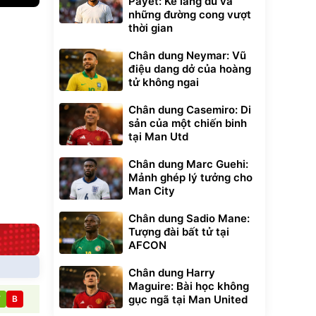
Payet: Kẻ lãng du và
những đường cong vượt
thời gian
xe cầm
ửa cao áp
t tuyết
Chân dung Neymar: Vũ
0
điệu dang dở của hoàng
đ
tử không ngai
ều
Chân dung Casemiro: Di
Bạt phủ xe ô tô
Xe đạp điện trợ
sản của một chiến binh
cao cấp, tráng
lực G-Force C14
tại Man Utd
nhôm 03 lớp
gấp gọn bỏ cốp
392.000
9.900.000
đ
đ
tiện lợi
325.000
7.092.000
đ
đ
Chân dung Marc Guehi:
Đã bán nhiều
Đang xem nhiều
Mảnh ghép lý tưởng cho
Man City
G-FORCE VIETNA
Chân dung Sadio Mane:
Tượng đài bất tử tại
AFCON
Chân dung Harry
Maguire: Bài học không
gục ngã tại Man United
T
B