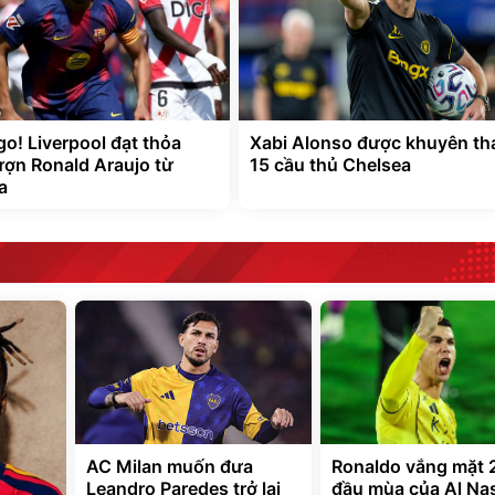
go! Liverpool đạt thỏa
Xabi Alonso được khuyên th
ợn Ronald Araujo từ
15 cầu thủ Chelsea
a
AC Milan muốn đưa
Ronaldo vắng mặt 2
Leandro Paredes trở lại
đầu mùa của Al Na