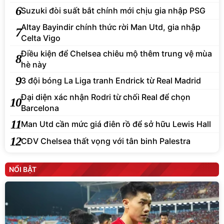
6
Suzuki đòi suất bắt chính mới chịu gia nhập PSG
Altay Bayindir chính thức rời Man Utd, gia nhập
7
Celta Vigo
Điều kiện để Chelsea chiêu mộ thêm trung vệ mùa
8
hè này
9
3 đội bóng La Liga tranh Endrick từ Real Madrid
Đại diện xác nhận Rodri từ chối Real để chọn
10
Barcelona
11
Man Utd cần mức giá điên rồ để sở hữu Lewis Hall
12
CĐV Chelsea thất vọng với tân binh Palestra
NỔI BẬT