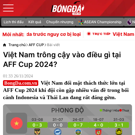
Lịch thi đấu
Kết quả
Chuyển nhượng
ASEAN Championship
N
uy cơ bị loại
Việt Nam 1-0 Campuchia: Đình
Mới nhất:
Trang chủ
AFF CUP
Bài viết
Việt Nam trông cậy vào điều gì tại
AFF Cup 2024?
01:33 26/11/2024
Việt Nam đối mặt thách thức lớn tại
BongDa.com.vn
AFF Cup 2024 khi đội còn gặp nhiều vấn đề trong bối
cảnh Indonesia và Thái Lan đang rất đáng gờm.
PHONG ĐỘ
Thắng
Hòa
Thua
03-08
31-07
24-07
18-07
31-03
0 - 3
0 - 0
0 - 7
4 - 0
3 - 1