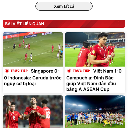
Vali Bamozo Khung Nhôm
9066 Size 20/24/28 Cao
Xem tất cả
Cấp
1.000.000
đ
825.000
đ
Flash Sale
BÀI VIẾT LIÊN QUAN
Lót ghế ôtô, nâng lưng
chống nóng giúp thoải mái
trong di chuyển
295.000
Singapore 0-
Việt Nam 1-0
đ
0 Indonesia: Garuda trước
Campuchia: Đình Bắc
Đã bán nhiều
nguy cơ bị loại
giúp Việt Nam dẫn đầu
bảng A ASEAN Cup