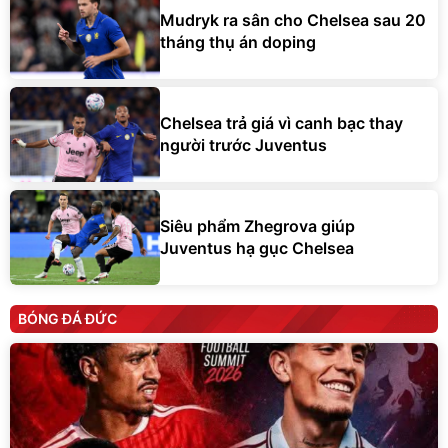
Mudryk ra sân cho Chelsea sau 20
tháng thụ án doping
Chelsea trả giá vì canh bạc thay
người trước Juventus
Siêu phẩm Zhegrova giúp
Juventus hạ gục Chelsea
BÓNG ĐÁ ĐỨC