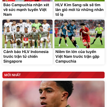
Báo Campuchia nhận xét
HLV Kim Sang-sik sẽ tìm
về sức mạnh tuyển Việt
làn gió mới từ những nhân
Nam
tố lạ
Cảnh báo HLV Indonesia
Niềm tin lớn của tuyển
trước trận tử chiến
Việt Nam trước trận gặp
Singapore
Campuchia
MỚI NHẤT