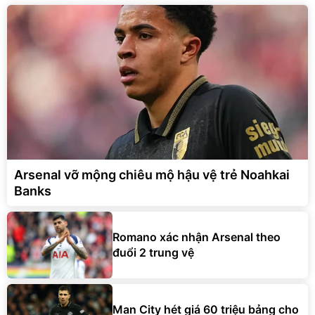
Arsenal vỡ mộng chiêu mộ hậu vệ trẻ Noahkai
Banks
Romano xác nhận Arsenal theo
đuổi 2 trung vệ
Man City hét giá 60 triệu bảng cho