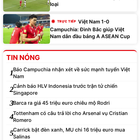
loại
Việt Nam 1-0
Campuchia: Đình Bắc giúp Việt
Nam dẫn đầu bảng A ASEAN Cup
TIN NÓNG
Báo Campuchia nhận xét về sức mạnh tuyển Việt
1
Nam
Cảnh báo HLV Indonesia trước trận tử chiến
2
Singapore
3
Barca ra giá 45 triệu euro chiêu mộ Rodri
Tottenham có câu trả lời cho Arsenal vụ Cristian
4
Romero
Carrick bật đèn xanh, MU chi 16 triệu euro mua
5
Salinas