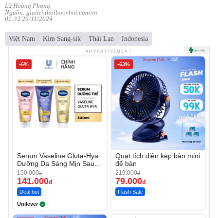
Lữ Hoàng Phong
Nguồn: giaitri.thoibaovhnt.com.vn
01:33 26/11/2024
Việt Nam
Kim Sang-sik
Thái Lan
Indonesia
ADVERTISEMENT
-6%
-63%
Serum Vaseline Gluta-Hya
Quạt tích điện kẹp bàn mini
Dưỡng Da Sáng Mịn Sau 7
để bàn
Ngày
150.000
219.000
đ
đ
141.000
79.000
đ
đ
Deal hot
Flash Sale
Unilever
Unmute