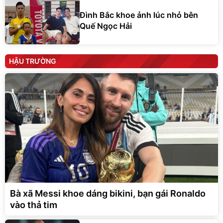
Đình Bắc khoe ảnh lúc nhỏ bên
Quế Ngọc Hải
HẬU TRƯỜNG
Bà xã Messi khoe dáng bikini, bạn gái Ronaldo
vào thả tim