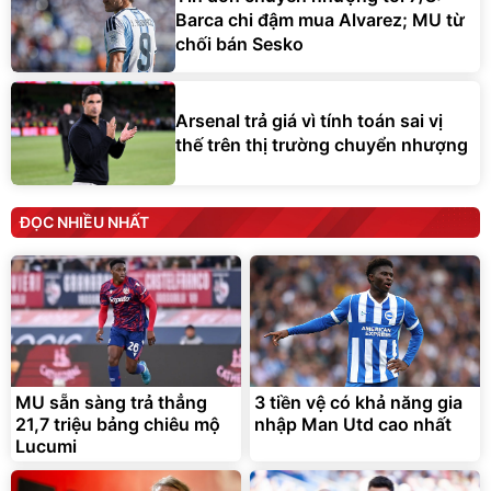
Barca chi đậm mua Alvarez; MU từ
chối bán Sesko
Arsenal trả giá vì tính toán sai vị
thế trên thị trường chuyển nhượng
ĐỌC NHIỀU NHẤT
MU sẵn sàng trả thẳng
3 tiền vệ có khả năng gia
21,7 triệu bảng chiêu mộ
nhập Man Utd cao nhất
Lucumi