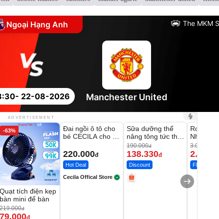
The MKM S
Ngoại Hạng Anh
8:30
- 22-08-2026
Manchester United
Unmute
Unmute
Unmute
ADVERTISEMENT
Đai ngồi ô tô cho
Sữa dưỡng thể
Robot Hú
-63%
-27%
bé CECILA cho bé
nâng tông tức thì
Nhà - D2
1-9 tuổi
Vaseline Body
Thông M
190.000
3.000.000
đ
220.000
138.330
2.200.
đ
đ
Hot Deal
Discount
Flash Sale
Cecila Offical Store
Quạt tích điện kẹp
bàn mini để bàn
219.000
đ
79.000
đ