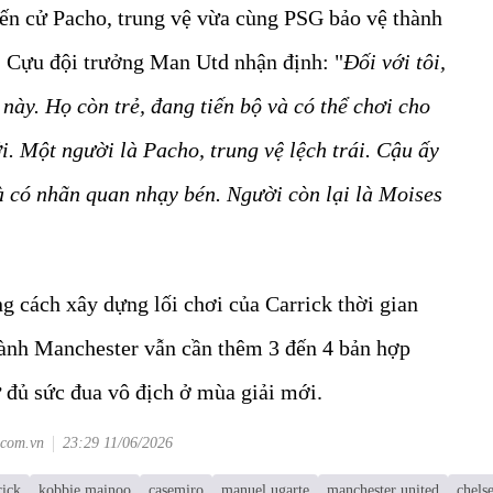
iến cử Pacho, trung vệ vừa cùng PSG bảo vệ thành
 Cựu đội trưởng Man Utd nhận định: "
Đối với tôi,
 này. Họ còn trẻ, đang tiến bộ và có thể chơi cho
. Một người là Pacho, trung vệ lệch trái. Cậu ấy
à có nhãn quan nhạy bén. Người còn lại là Moises
g cách xây dựng lối chơi của Carrick thời gian
hành Manchester vẫn cần thêm 3 đến 4 bản hợp
 đủ sức đua vô địch ở mùa giải mới.
.com.vn
23:29 11/06/2026
rick
kobbie mainoo
casemiro
manuel ugarte
manchester united
chels