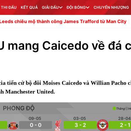
 THI ĐẤU
KẾT QUẢ
GIẢI ĐẤU
ĐỘI BÓNG
CHUYỂN NHƯỢNG
thành công James Trafford từ Man City
Bên trong trại 
U mang Caicedo về đá 
ia tiến cử bộ đôi Moises Caicedo và Willian Pacho 
h Manchester United.
PHONG ĐỘ
Thắng
H
09-05
03-05
28-04
0 - 0
3 - 2
2 - 1