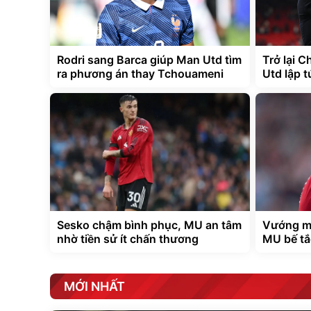
Rodri sang Barca giúp Man Utd tìm
Trở lại 
ra phương án thay Tchouameni
Utd lập 
Sesko chậm bình phục, MU an tâm
Vướng m
nhờ tiền sử ít chấn thương
MU bế tắ
MỚI NHẤT