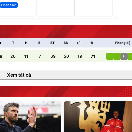
Flash Sale
r
T
H
B
BT
BB
+/-
Đ
Phong độ
8
20
11
7
69
50
19
71
T
T
H
Xem tất cả