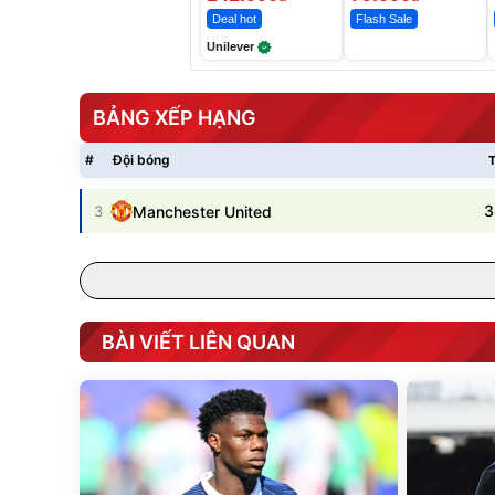
Deal hot
Flash Sale
Unilever
BẢNG XẾP HẠNG
#
Đội bóng
T
3
3
Manchester United
BÀI VIẾT LIÊN QUAN