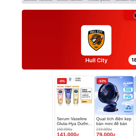
1
Hull City
-6%
-63%
Serum Vaseline
Quạt tích điện kẹp
Gluta-Hya Dưỡng
bàn mini để bàn
Da Sáng Mịn Sau
150.000
219.000
đ
đ
7 Ngày
141.000
79.000
đ
đ