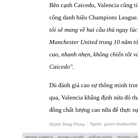
Bên cạnh Caicedo, Valencia cũng t
công danh hiệu Champions League.
tôi sẽ mang về hai cầu thủ ngay lúc
Manchester United trong 10 năm tới
cao, nhanh nhẹn, không chiến tốt v
Caicedo".
Dù đánh giá cao sự thông minh tron
qua, Valencia khẳng định nửa đỏ t
đồng chất lượng cao nữa để thực sự
Nguồn: giaitri.thoibaovhnt
Huỳnh Trung Phong
antonio valencia
moises caicedo
willian pacho
michael car