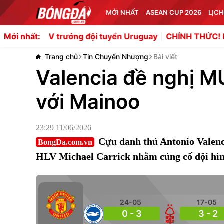
MỚI NHẤT
ASEAN CUP 2026
LỊCH
 trưởng đội tuyển Uruguay
CHÍNH THỨC! Leeds chiêu mộ 
Mới nhất:
Trang chủ
Tin Chuyển Nhượng
Bài viết
Valencia đề nghị M
với Mainoo
23:29 11/06/2026
Cựu danh thủ Antonio Valenc
BongDa.com.vn
HLV Michael Carrick nhằm củng cố đội hìn
24-05
17-05
0 - 3
3 - 2