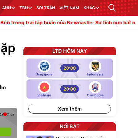
ANH
TBN
SOI TRẬN
VIỆT NAM
KHÁC
tập huấn của Newcastle: Sự tích cực bất ngờ; Lời chia ta
cặp
LTĐ HÔM NAY
20:00
Singapore
Indonesia
cho
20:00
Vietnam
Cambodia
Xem thêm
òa
Thua
NỔI BẬT