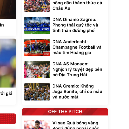
nông dân thách thức cả
Châu Âu
DNA Dinamo Zagreb:
ân
Phong thái quý tộc và
tinh thần đường phố
DNA Anderlecht:
Champagne Football và
màu tím Hoàng gia
DNA AS Monaco:
Nghịch lý tuyệt đẹp bên
bờ Địa Trung Hải
DNA Gremio: Không
Joga Bonito, chỉ có máu
ới giá
và nước mắt
OFF THE PITCH
Vì sao Quả bóng vàng
Rodri đứng ngoài cuộc