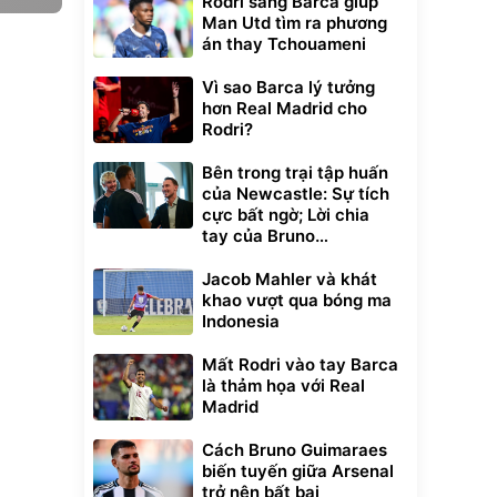
Rodri sang Barca giúp
Man Utd tìm ra phương
án thay Tchouameni
Vì sao Barca lý tưởng
hơn Real Madrid cho
Rodri?
Bên trong trại tập huấn
của Newcastle: Sự tích
cực bất ngờ; Lời chia
tay của Bruno
Guimaraes
Jacob Mahler và khát
khao vượt qua bóng ma
Indonesia
Mất Rodri vào tay Barca
là thảm họa với Real
Madrid
Cách Bruno Guimaraes
biến tuyến giữa Arsenal
trở nên bất bại