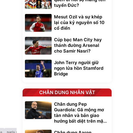
tuyển Đức?
Mesut Ozil và sự khép
lại của kỷ nguyên số 10
cổ điển
Cúp bạc Man City hay
thánh đường Arsenal
cho Samir Nasri?
John Terry người giữ
ngọn lửa hồn Stamford
Bridge
CHÂN DUNG NHÂN VẬT
Chân dung Pep
Guardiola: Gã mộng mơ
tàn nhẫn và bản giao
hưởng bất diệt trên mặt
cỏ xanh
Chân dung Aaron
ea
paris saint germain
chuyển nhượng bóng đá