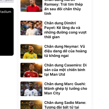
Ramsey: Trái tim thép
ẩn sau đôi chân thủy
tadium
tinh
Chân dung Dimitri
Payet: Kẻ lãng du và
những đường cong vượt
thời gian
Chân dung Neymar: Vũ
điệu dang dở của hoàng
tử không ngai
Unmute
t Bụi Lau
Vali Bamozo
Chân dung Casemiro: Di
-001 -
Khung Nhôm
sản của một chiến binh
inh
9066 Size
1.000.000
đ
đ
tại Man Utd
20/24/28 Cao Cấp
000
825.000
đ
đ
Flash Sale
Chân dung Marc Guehi:
Mảnh ghép lý tưởng cho
Man City
Lót ghế ôtô, nâng
lưng chống nóng
Chân dung Sadio Mane:
giúp thoải mái
Tượng đài bất tử tại
trong di chuyển
295.000
đ