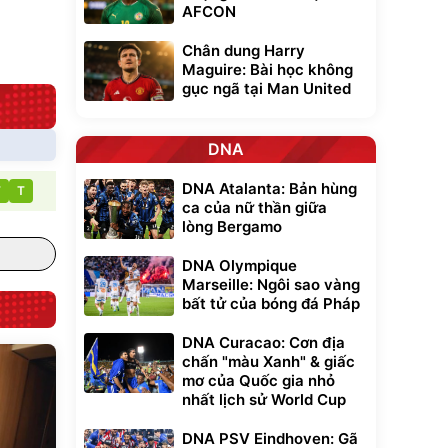
AFCON
Đã bán nhiều
Chân dung Harry
Maguire: Bài học không
gục ngã tại Man United
DNA
DNA Atalanta: Bản hùng
T
T
ca của nữ thần giữa
lòng Bergamo
DNA Olympique
Marseille: Ngôi sao vàng
bất tử của bóng đá Pháp
DNA Curacao: Cơn địa
chấn "màu Xanh" & giấc
mơ của Quốc gia nhỏ
nhất lịch sử World Cup
DNA PSV Eindhoven: Gã