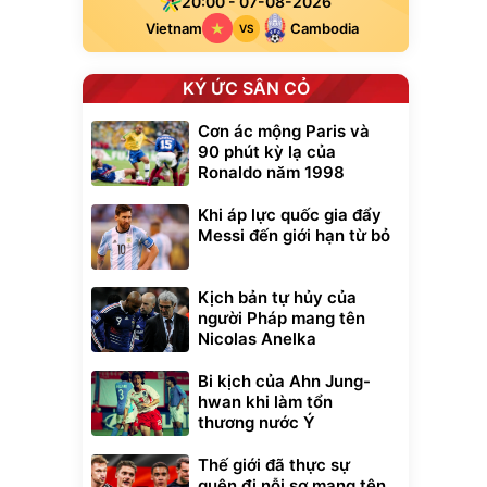
20:00 - 07-08-2026
Vietnam
Cambodia
VS
KÝ ỨC SÂN CỎ
Cơn ác mộng Paris và
90 phút kỳ lạ của
Ronaldo năm 1998
Khi áp lực quốc gia đẩy
Messi đến giới hạn từ bỏ
Kịch bản tự hủy của
người Pháp mang tên
Nicolas Anelka
Bi kịch của Ahn Jung-
hwan khi làm tổn
thương nước Ý
Thế giới đã thực sự
quên đi nỗi sợ mang tên