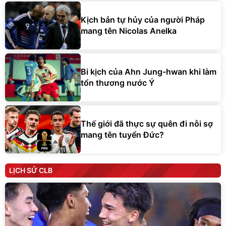
Kịch bản tự hủy của người Pháp
mang tên Nicolas Anelka
Bi kịch của Ahn Jung-hwan khi làm
tổn thương nước Ý
Thế giới đã thực sự quên đi nỗi sợ
mang tên tuyển Đức?
LỊCH SỬ CLB