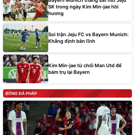
Bayern Munich thắng sát nút Jeju
SK trong ngày Kim Min-jae hồi
hương
Soi trận Jeju FC vs Bayern Munich:
Khẳng định bản lĩnh
Kim Min-jae từ chối Man Utd để
bám trụ lại Bayern
BÓNG ĐÁ PHÁP