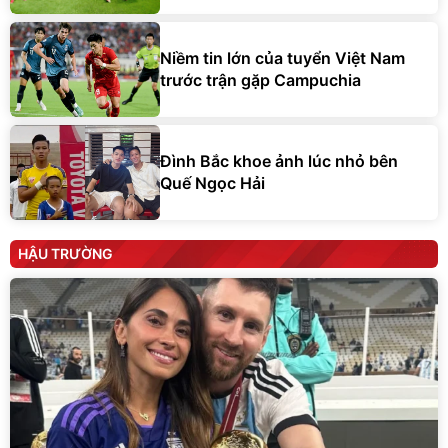
Niềm tin lớn của tuyển Việt Nam
trước trận gặp Campuchia
Đình Bắc khoe ảnh lúc nhỏ bên
Quế Ngọc Hải
HẬU TRƯỜNG