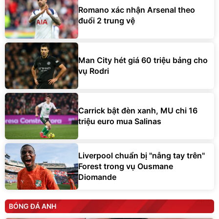
Romano xác nhận Arsenal theo
đuổi 2 trung vệ
Man City hét giá 60 triệu bảng cho
vụ Rodri
Carrick bật đèn xanh, MU chi 16
triệu euro mua Salinas
Liverpool chuẩn bị "nẫng tay trên"
Forest trong vụ Ousmane
Diomande
BÓNG ĐÁ ANH