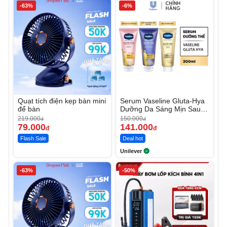
-63%
-6%
Quạt tích điện kẹp bàn mini
Serum Vaseline Gluta-Hya
để bàn
Dưỡng Da Sáng Mịn Sau 7
Ngày
219.000
150.000
đ
đ
79.000
141.000
đ
đ
Flash Sale
Deal hot
Unilever
-63%
-50%