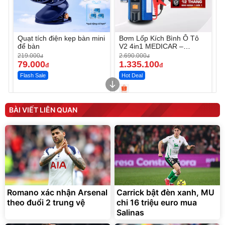
Quạt tích điện kẹp bàn mini
Bơm Lốp Kích Bình Ô Tô
để bàn
V2 4in1 MEDICAR –
12.000mAh
219.000
2.690.000
đ
đ
79.000
1.335.100
đ
đ
Flash Sale
Hot Deal
Unmute
Unmute
Máy ép chậm trái cây
Máy rửa xe cầm tay xịt rửa
BÀI VIẾT LIÊN QUAN
Elmich JEE 1855OL
cao áp có tạo bọt tuyết
3.000.000
đ
2.143.650
399.000
đ
đ
Flash Sale
Đã bán nhiều
Romano xác nhận Arsenal
Carrick bật đèn xanh, MU
theo đuổi 2 trung vệ
chi 16 triệu euro mua
Salinas