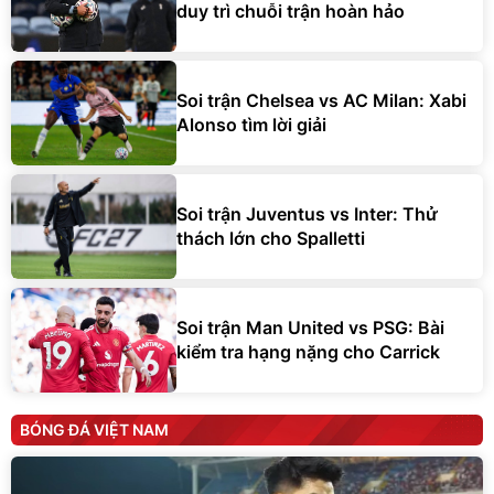
duy trì chuỗi trận hoàn hảo
Soi trận Chelsea vs AC Milan: Xabi
Alonso tìm lời giải
Soi trận Juventus vs Inter: Thử
thách lớn cho Spalletti
Soi trận Man United vs PSG: Bài
kiểm tra hạng nặng cho Carrick
BÓNG ĐÁ VIỆT NAM