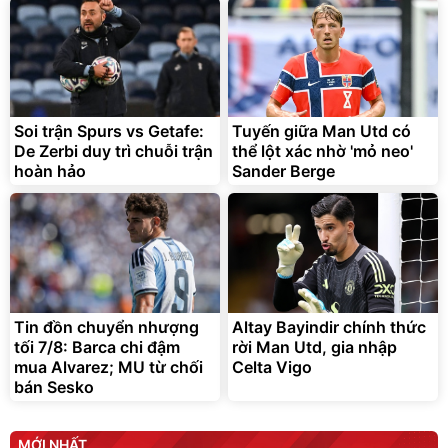
Bạt phủ xe ô tô cao cấp,
Xe đạp điện trợ lực G-
tráng nhôm 03 lớp
Force C14 gấp gọn bỏ cốp
tiện lợi
392.000
9.900.000
đ
đ
325.000
7.092.000
Soi trận Spurs vs Getafe:
đ
Tuyến giữa Man Utd có
đ
De Zerbi duy trì chuỗi trận
thể lột xác nhờ 'mỏ neo'
Đã bán nhiều
Đang xem nhiều
hoàn hảo
Sander Berge
G-FORCE VIETNA
Tin đồn chuyển nhượng
Altay Bayindir chính thức
tối 7/8: Barca chi đậm
rời Man Utd, gia nhập
mua Alvarez; MU từ chối
Celta Vigo
bán Sesko
MỚI NHẤT