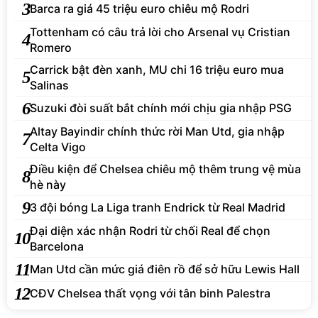
3
Barca ra giá 45 triệu euro chiêu mộ Rodri
Tottenham có câu trả lời cho Arsenal vụ Cristian
4
Romero
Carrick bật đèn xanh, MU chi 16 triệu euro mua
5
Salinas
6
Suzuki đòi suất bắt chính mới chịu gia nhập PSG
Altay Bayindir chính thức rời Man Utd, gia nhập
7
Celta Vigo
Điều kiện để Chelsea chiêu mộ thêm trung vệ mùa
8
hè này
9
3 đội bóng La Liga tranh Endrick từ Real Madrid
Đại diện xác nhận Rodri từ chối Real để chọn
10
Barcelona
11
Man Utd cần mức giá điên rồ để sở hữu Lewis Hall
12
CĐV Chelsea thất vọng với tân binh Palestra