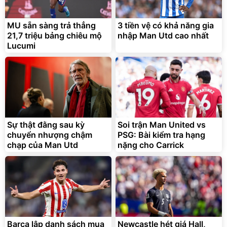
MU sẵn sàng trả thẳng
3 tiền vệ có khả năng gia
21,7 triệu bảng chiêu mộ
nhập Man Utd cao nhất
Lucumi
Sự thật đằng sau kỳ
Soi trận Man United vs
chuyển nhượng chậm
PSG: Bài kiểm tra hạng
chạp của Man Utd
nặng cho Carrick
Barca lập danh sách mua
Newcastle hét giá Hall,