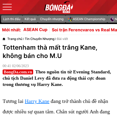
Lịch thi đấu
Kết quả
Chuyển nhượng
ASEAN Championship
N
Soi trận Ferencvaros vs Real Madrid: Mourinho siết kỷ l
Mới nhất:
Trang chủ
Tin Chuyển Nhượng
Bài viết
Tottenham thà mất trắng Kane,
không bán cho M.U
00:41 02/06/2023
Theo nguồn tin từ Evening Standard,
BongDa.com.vn
chủ tịch Daniel Levy đã đưa ra động thái cực đoan
trong thương vụ Harry Kane.
Tương lai
Harry Kane
đang trở thành chủ đề nhận
được nhiều sự quan tâm. Chân sút người Anh đang