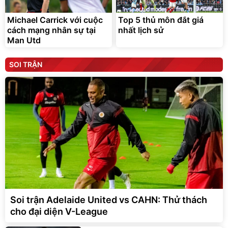
Michael Carrick với cuộc
Top 5 thủ môn đắt giá
cách mạng nhân sự tại
nhất lịch sử
Man Utd
SOI TRẬN
Soi trận Adelaide United vs CAHN: Thử thách
cho đại diện V-League