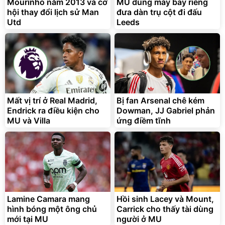
Mourinho năm 2013 và cơ
MU dùng máy bay riêng
hội thay đổi lịch sử Man
đưa dàn trụ cột đi đấu
Utd
Leeds
Bạt phủ xe ô tô cao cấp,
Xe đạp điện trợ lực G-
tráng nhôm 03 lớp
Force C14 gấp gọn bỏ cốp
tiện lợi
392.000
9.900.000
đ
đ
325.000
7.092.000
Mất vị trí ở Real Madrid,
đ
Bị fan Arsenal chê kém
đ
Endrick ra điều kiện cho
Dowman, JJ Gabriel phản
Đã bán nhiều
Đang xem nhiều
MU và Villa
ứng điềm tĩnh
G-FORCE VIETNA
Lamine Camara mang
Hồi sinh Lacey và Mount,
hình bóng một ông chủ
Carrick cho thấy tài dùng
mới tại MU
người ở MU