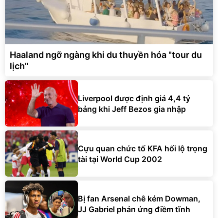
Haaland ngỡ ngàng khi du thuyền hóa "tour du
lịch"
Liverpool được định giá 4,4 tỷ
bảng khi Jeff Bezos gia nhập
Cựu quan chức tố KFA hối lộ trọng
tài tại World Cup 2002
Bị fan Arsenal chê kém Dowman,
JJ Gabriel phản ứng điềm tĩnh