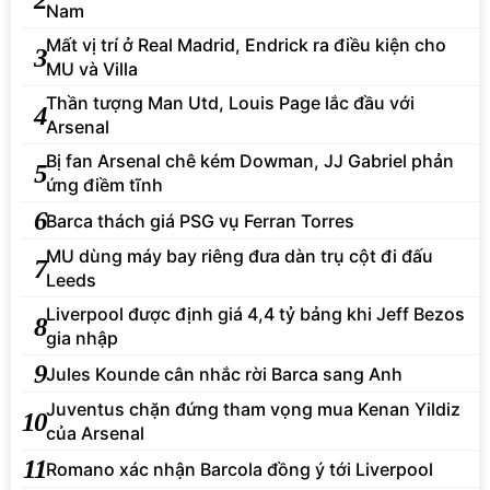
Nam
Mất vị trí ở Real Madrid, Endrick ra điều kiện cho
3
MU và Villa
Thần tượng Man Utd, Louis Page lắc đầu với
4
Arsenal
Bị fan Arsenal chê kém Dowman, JJ Gabriel phản
5
ứng điềm tĩnh
6
Barca thách giá PSG vụ Ferran Torres
MU dùng máy bay riêng đưa dàn trụ cột đi đấu
7
Leeds
Liverpool được định giá 4,4 tỷ bảng khi Jeff Bezos
8
gia nhập
9
Jules Kounde cân nhắc rời Barca sang Anh
Juventus chặn đứng tham vọng mua Kenan Yildiz
10
của Arsenal
11
Romano xác nhận Barcola đồng ý tới Liverpool