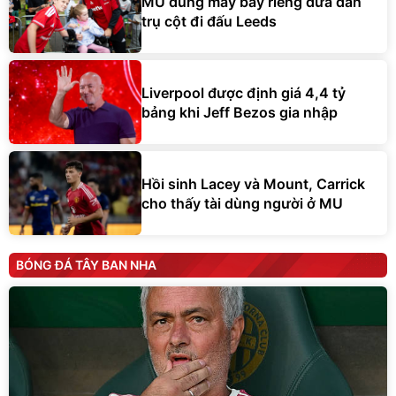
MU dùng máy bay riêng đưa dàn
trụ cột đi đấu Leeds
Liverpool được định giá 4,4 tỷ
bảng khi Jeff Bezos gia nhập
Hồi sinh Lacey và Mount, Carrick
cho thấy tài dùng người ở MU
BÓNG ĐÁ TÂY BAN NHA