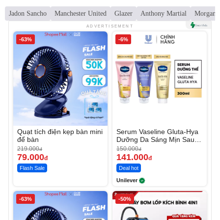
Jadon Sancho
Manchester United
Glazer
Anthony Martial
Morgan S
ADVERTISEMENT
-63%
-6%
Quạt tích điện kẹp bàn mini
Serum Vaseline Gluta-Hya
để bàn
Dưỡng Da Sáng Mịn Sau 7
Ngày
219.000
150.000
đ
đ
79.000
141.000
đ
đ
Flash Sale
Deal hot
Unilever
-63%
-50%