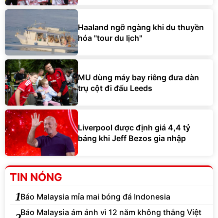
Haaland ngỡ ngàng khi du thuyền
hóa "tour du lịch"
MU dùng máy bay riêng đưa dàn
trụ cột đi đấu Leeds
Liverpool được định giá 4,4 tỷ
bảng khi Jeff Bezos gia nhập
TIN NÓNG
1
Báo Malaysia mỉa mai bóng đá Indonesia
Báo Malaysia ám ảnh vì 12 năm không thắng Việt
2