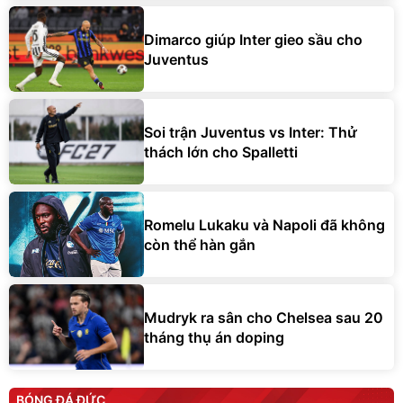
Dimarco giúp Inter gieo sầu cho
Juventus
Soi trận Juventus vs Inter: Thử
thách lớn cho Spalletti
Romelu Lukaku và Napoli đã không
còn thể hàn gắn
Mudryk ra sân cho Chelsea sau 20
tháng thụ án doping
BÓNG ĐÁ ĐỨC