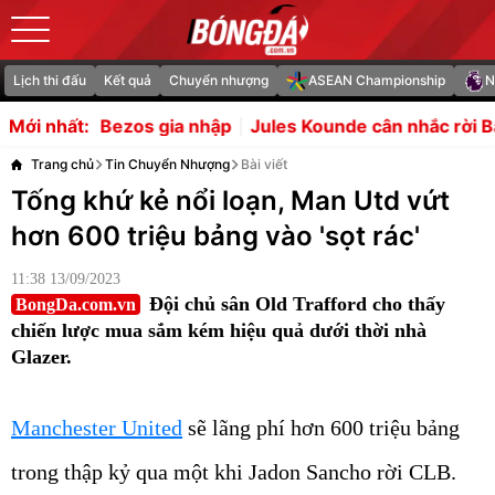
Lịch thi đấu
Kết quả
Chuyển nhượng
ASEAN Championship
N
s gia nhập
Jules Kounde cân nhắc rời Barca sang Anh
Mới nhất:
Trang chủ
Tin Chuyển Nhượng
Bài viết
Tống khứ kẻ nổi loạn, Man Utd vứt
hơn 600 triệu bảng vào 'sọt rác'
11:38 13/09/2023
Đội chủ sân Old Trafford cho thấy
BongDa.com.vn
chiến lược mua sắm kém hiệu quả dưới thời nhà
Glazer.
Manchester United
sẽ lãng phí hơn 600 triệu bảng
trong thập kỷ qua một khi Jadon Sancho rời CLB.