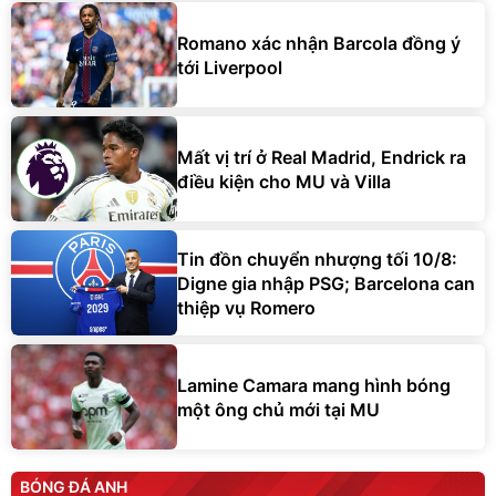
Romano xác nhận Barcola đồng ý
tới Liverpool
Mất vị trí ở Real Madrid, Endrick ra
điều kiện cho MU và Villa
Tin đồn chuyển nhượng tối 10/8:
Digne gia nhập PSG; Barcelona can
thiệp vụ Romero
Lamine Camara mang hình bóng
một ông chủ mới tại MU
BÓNG ĐÁ ANH