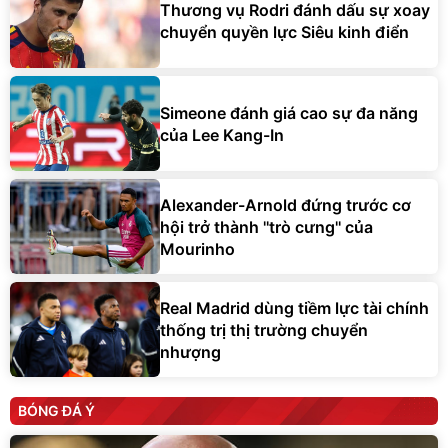
Thương vụ Rodri đánh dấu sự xoay
chuyển quyền lực Siêu kinh điển
Simeone đánh giá cao sự đa năng
của Lee Kang-In
Alexander-Arnold đứng trước cơ
hội trở thành ''trò cưng'' của
Mourinho
Real Madrid dùng tiềm lực tài chính
thống trị thị trường chuyển
nhượng
BÓNG ĐÁ Ý