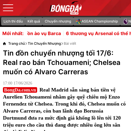
Lịch thi đấu
Kết quả
Chuyển nhượng
ASEAN Championship
N
ào vụ Barca
6 thương vụ Arsenal có thể hoàn tất trong t
Mới nhất:
Trang chủ
Tin Chuyển Nhượng
Bài viết
Tin đồn chuyển nhượng tối 17/6:
Real rao bán Tchouameni; Chelsea
muốn có Alvaro Carreras
17:00 17/06/2026
Real Madrid sẵn sàng bán tiền vệ
BongDa.com.vn
Aurelien Tchouameni nhằm gây quỹ chiêu mộ Enzo
Fernendez từ Chelsea. Trong khi đó, Chelsea muốn có
Alvaro Carreras, còn ban lãnh đạo Borussia
Dortmund đưa ra mức định giá khổng lồ lên tới 120
triệu euro cho cầu thủ đang được nhiều ông lớn săn