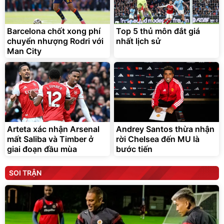
Barcelona chốt xong phí
Top 5 thủ môn đắt giá
chuyển nhượng Rodri với
nhất lịch sử
Man City
Arteta xác nhận Arsenal
Andrey Santos thừa nhận
mất Saliba và Timber ở
rời Chelsea đến MU là
giai đoạn đầu mùa
bước tiến
SOI TRẬN