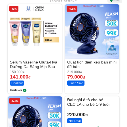
ADVERTISEMENT
-6%
-63%
Serum Vaseline Gluta-Hya
Quạt tích điện kẹp bàn mini
Dưỡng Da Sáng Mịn Sau 7
để bàn
Ngày
150.000
219.000
đ
đ
141.000
79.000
đ
đ
Deal hot
Flash Sale
Unilever
Unmute
Đai ngồi ô tô cho bé
-63%
CECILA cho bé 1-9 tuổi
220.000
đ
Hot Deal