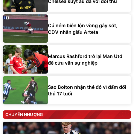
Chelsea suýt ẩu đả với đối thủ
Cú ném biên lộn vòng gây sốt,
CĐV nhắn giấu Arteta
Marcus Rashford trở lại Man Utd
để cứu vãn sự nghiệp
Sao Bolton nhận thẻ đỏ vì đấm đối
thủ 17 tuổi
CHUYỂN NHƯỢNG