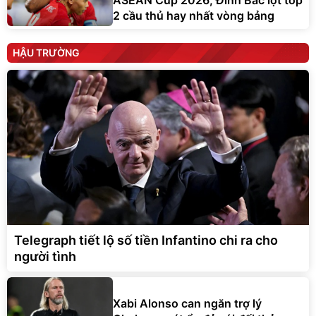
ASEAN Cup 2026; Đình Bắc lọt top
2 cầu thủ hay nhất vòng bảng
HẬU TRƯỜNG
Telegraph tiết lộ số tiền Infantino chi ra cho
người tình
Xabi Alonso can ngăn trợ lý