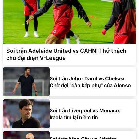
Soi trận Adelaide United vs CAHN: Thử thách
cho đại diện V-League
Soi trận Johor Darul vs Chelsea:
Chờ đợi "dàn kép phụ" của Alonso
Soi trận Liverpool vs Monaco:
Iraola tìm lại niềm tin
Soi trận Man City vs Atletico