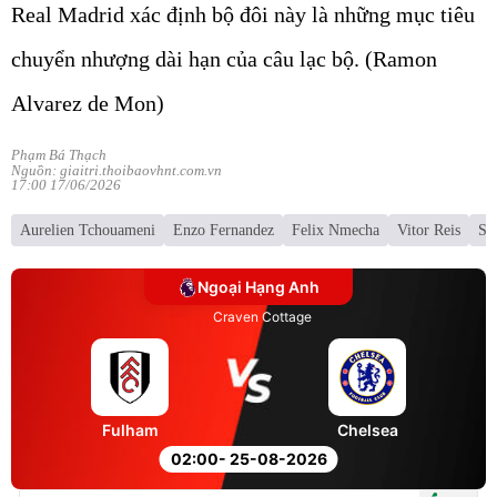
Real Madrid xác định bộ đôi này là những mục tiêu
chuyển nhượng dài hạn của câu lạc bộ. (Ramon
Alvarez de Mon)
Phạm Bá Thạch
Nguồn: giaitri.thoibaovhnt.com.vn
17:00 17/06/2026
Aurelien Tchouameni
Enzo Fernandez
Felix Nmecha
Vitor Reis
Sa
Ngoại Hạng Anh
Craven Cottage
Fulham
Chelsea
02:00
- 25-08-2026