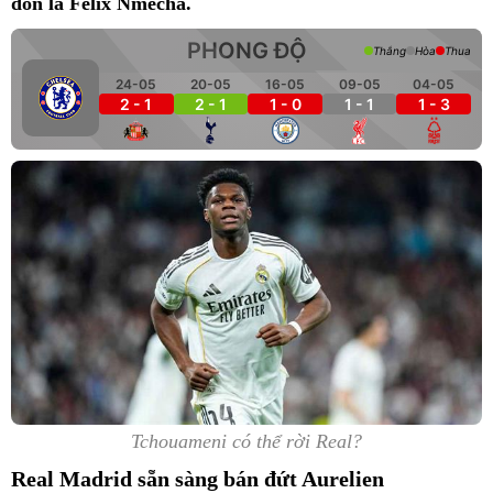
đón là Felix Nmecha.
PHONG ĐỘ
Thắng
Hòa
Thua
24-05
20-05
16-05
09-05
04-05
2 - 1
2 - 1
1 - 0
1 - 1
1 - 3
Tchouameni có thể rời Real?
Real Madrid sẵn sàng bán đứt Aurelien