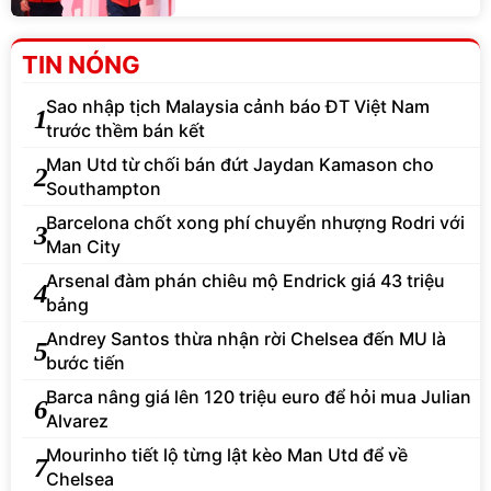
TIN NÓNG
Sao nhập tịch Malaysia cảnh báo ĐT Việt Nam
1
trước thềm bán kết
Man Utd từ chối bán đứt Jaydan Kamason cho
2
Southampton
Barcelona chốt xong phí chuyển nhượng Rodri với
3
Man City
Arsenal đàm phán chiêu mộ Endrick giá 43 triệu
4
bảng
Andrey Santos thừa nhận rời Chelsea đến MU là
5
bước tiến
Barca nâng giá lên 120 triệu euro để hỏi mua Julian
6
Alvarez
Mourinho tiết lộ từng lật kèo Man Utd để về
7
Chelsea