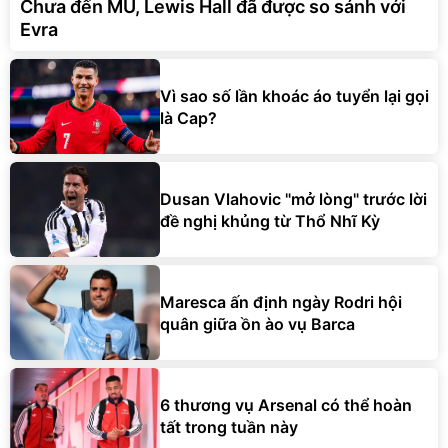
Chưa đến MU, Lewis Hall đã được so sánh với
Evra
Vì sao số lần khoác áo tuyển lại gọi
là Cap?
Dusan Vlahovic "mở lòng" trước lời
đề nghị khủng từ Thổ Nhĩ Kỳ
Maresca ấn định ngày Rodri hội
quân giữa ồn ào vụ Barca
6 thương vụ Arsenal có thể hoàn
tất trong tuần này