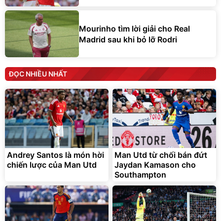
Mourinho tìm lời giải cho Real
Madrid sau khi bỏ lỡ Rodri
ĐỌC NHIỀU NHẤT
Andrey Santos là món hời
Man Utd từ chối bán đứt
chiến lược của Man Utd
Jaydan Kamason cho
Southampton