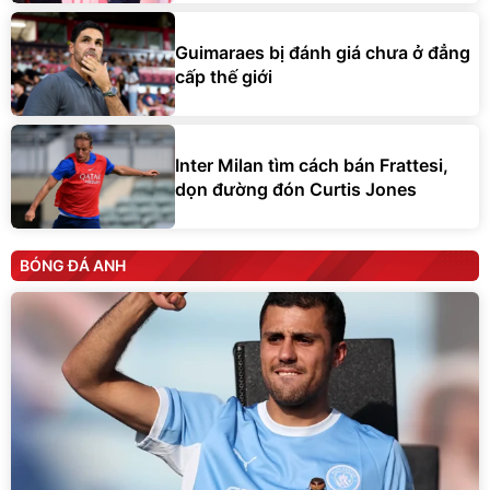
Guimaraes bị đánh giá chưa ở đẳng
cấp thế giới
Inter Milan tìm cách bán Frattesi,
dọn đường đón Curtis Jones
BÓNG ĐÁ ANH