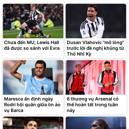
Lót ghế ôtô, nâng lưng
chống nóng giúp thoải mái
trong di chuyển
295.000
Chưa đến MU, Lewis Hall
Dusan Vlahovic "mở lòng"
đ
đã được so sánh với Evra
trước lời đề nghị khủng từ
Đã bán nhiều
Thổ Nhĩ Kỳ
Maresca ấn định ngày
6 thương vụ Arsenal có
Rodri hội quân giữa ồn ào
thể hoàn tất trong tuần
vụ Barca
này