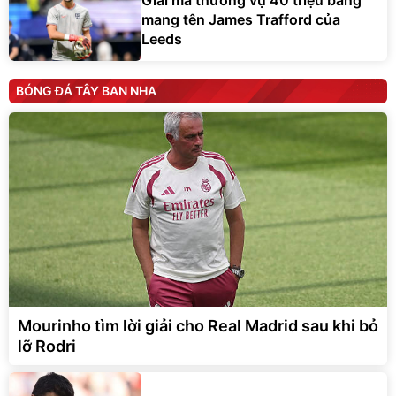
mang tên James Trafford của
Leeds
BÓNG ĐÁ TÂY BAN NHA
Mourinho tìm lời giải cho Real Madrid sau khi bỏ
lỡ Rodri