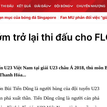
 THI ĐẤU
KẾT QUẢ
GIẢI ĐẤU
ĐỘI BÓNG
CHUYỂN NHƯỢNG
ng đá Singapore
Fan MU phản đối việc "giải cứu" Liam D
m trở lại thi đấu cho F
ển U23 Việt Nam tại giải U23 châu Á 2018, thủ môn 
 Thanh Hóa...
n Bùi Tiến Dũng là người hùng của đội tuyển U23
n phá xuất thần. Tiến Dũng cũng là người cản phá