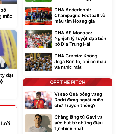
DNA Anderlecht:
 bố
Champagne Football và
g mắc
màu tím Hoàng gia
DNA AS Monaco:
Nghịch lý tuyệt đẹp bên
bờ Địa Trung Hải
DNA Gremio: Không
Joga Bonito, chỉ có máu
và nước mắt
ty đạt
mộ
OFF THE PITCH
Vì sao Quả bóng vàng
Rodri đứng ngoài cuộc
chơi truyền thông?
Chàng lãng tử Gavi và
sức hút từ những điều
lưới
tự nhiên nhất