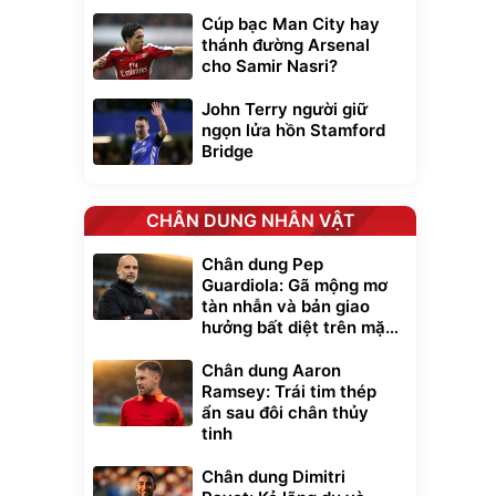
Cúp bạc Man City hay
thánh đường Arsenal
cho Samir Nasri?
John Terry người giữ
ngọn lửa hồn Stamford
Bridge
CHÂN DUNG NHÂN VẬT
Chân dung Pep
Guardiola: Gã mộng mơ
tàn nhẫn và bản giao
hưởng bất diệt trên mặt
cỏ xanh
Chân dung Aaron
xe cầm
Ramsey: Trái tim thép
ửa cao áp
ẩn sau đôi chân thủy
t tuyết
tinh
0
đ
ều
Chân dung Dimitri