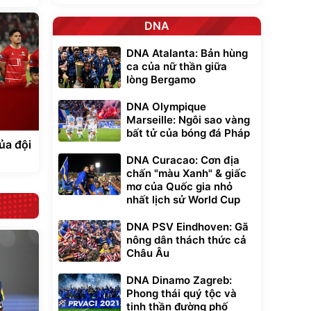
DNA
DNA Atalanta: Bản hùng
ca của nữ thần giữa
lòng Bergamo
DNA Olympique
Marseille: Ngôi sao vàng
bất tử của bóng đá Pháp
của đội
DNA Curacao: Cơn địa
chấn "màu Xanh" & giấc
mơ của Quốc gia nhỏ
nhất lịch sử World Cup
DNA PSV Eindhoven: Gã
nông dân thách thức cả
Châu Âu
DNA Dinamo Zagreb:
Phong thái quý tộc và
tinh thần đường phố