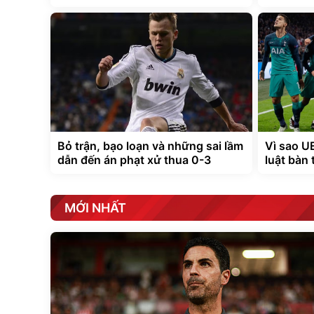
Bỏ trận, bạo loạn và những sai lầm
Vì sao U
dẫn đến án phạt xử thua 0-3
luật bàn
MỚI NHẤT