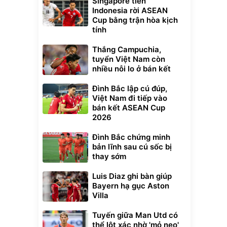
Singapore tiễn
Indonesia rời ASEAN
Cup bằng trận hòa kịch
tính
Thắng Campuchia,
tuyển Việt Nam còn
nhiều nỗi lo ở bán kết
Đình Bắc lập cú đúp,
Việt Nam đi tiếp vào
bán kết ASEAN Cup
2026
Đình Bắc chứng minh
bản lĩnh sau cú sốc bị
thay sớm
Luis Diaz ghi bàn giúp
Bayern hạ gục Aston
Villa
Tuyến giữa Man Utd có
thể lột xác nhờ 'mỏ neo'