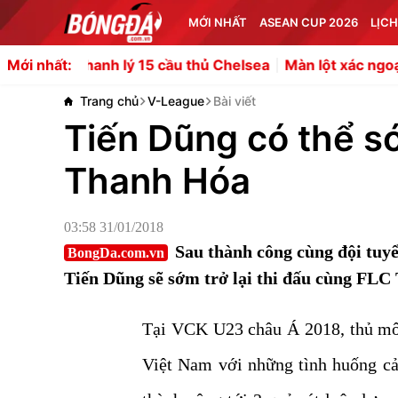
MỚI NHẤT
ASEAN CUP 2026
LỊCH
nh lý 15 cầu thủ Chelsea
Màn lột xác ngoạn mục của bó
Mới nhất:
Trang chủ
V-League
Bài viết
Tiến Dũng có thể sớ
Thanh Hóa
03:58 31/01/2018
Sau thành công cùng đội tuy
BongDa.com.vn
Tiến Dũng sẽ sớm trở lại thi đấu cùng FLC
Tại VCK U23 châu Á 2018, thủ mô
Việt Nam với những tình huống cả