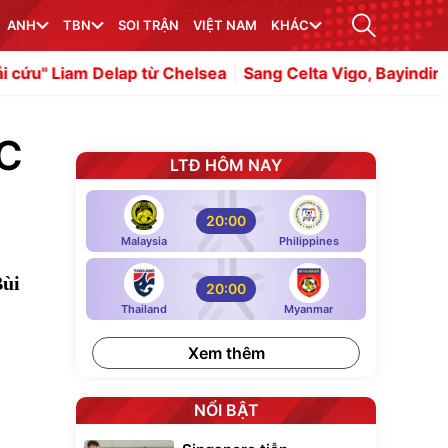
ANH
TBN
SOI TRẬN
VIỆT NAM
KHÁC
elap từ Chelsea
Sang Celta Vigo, Bayindir hẹn ngày gặp l
LC
LTĐ HÔM NAY
20:00
Malaysia
Philippines
Bùi
20:00
Thailand
Myanmar
Xem thêm
NỔI BẬT