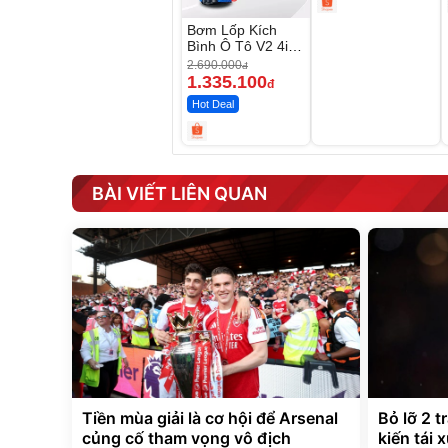
Bơm Lốp Kích
Bình Ô Tô V2 4in1
MEDICAR –
2.690.000
đ
12.000mAh
1.335.100
đ
Hot Deal
BÀI VIẾT LIÊN QUAN
Tiền mùa giải là cơ hội để Arsenal
Bỏ lỡ 2 t
củng cố tham vọng vô địch
kiến tái