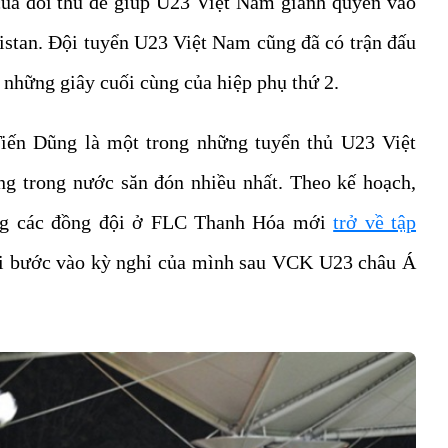
 của đối thủ để giúp U23 Việt Nam giành quyền vào
istan. Đội tuyển U23 Việt Nam cũng đã có trận đấu
ở những giây cuối cùng của hiệp phụ thứ 2.
iến Dũng là một trong những tuyển thủ U23 Việt
g trong nước săn đón nhiều nhất. Theo kế hoạch,
ùng các đồng đội ở FLC Thanh Hóa mới
trở về tập
i bước vào kỳ nghỉ của mình sau VCK U23 châu Á