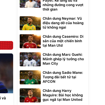
Payet: Kẻ lãng du và
những đường cong vượt
Bạt phủ xe ô tô
Xe đạp điện trợ
thời gian
cao cấp, tráng
lực G-Force C14
nhôm 03 lớp
gấp gọn bỏ cốp
392.000
9.900.000
đ
đ
Chân dung Neymar: Vũ
tiện lợi
325.000
7.092.000
đ
đ
điệu dang dở của hoàng
Đã bán nhiều
Đang xem nhiều
tử không ngai
G-FORCE VIETNA
Chân dung Casemiro: Di
sản của một chiến binh
tại Man Utd
Chân dung Marc Guehi:
Mảnh ghép lý tưởng cho
Man City
Chân dung Sadio Mane:
Tượng đài bất tử tại
AFCON
Chân dung Harry
Maguire: Bài học không
i và
gục ngã tại Man United