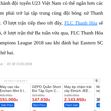
thành đội tuyển U23 Việt Nam có thể ngắn hơn các
m phải trở lại tập trung cùng đội bóng xứ Thanh
. Ở lượt trận tiếp theo tới đây,
FLC Thanh Hóa
sẽ
ó, ở lượt trận thứ Ba tuần vừa qua, FLC Thanh Hóa
ampions League 2018 sau khi đánh bại Eastern SC
hứ hai.
vn
03:58 31/01/2018
Unmute
Unmute
Unmute
Unmute
ADVERTISEMENT
Máy cạo râu
GEPO Quần Short
Máy ép chậm trái
Máy rửa 
-62%
-53%
-28%
Enchen Mini 6 lưỡi
Đùi Tập Gym Cạp
cây Elmich JEE
tay xịt r
dao kép mỏng
Cao Lưng
1855OL
có tạo bọ
400.000
319.000
3.000.000
đ
đ
đ
151.000
147.030
2.143.650
399.00
đ
đ
đ
Sale Price
Best Price
Flash Sale
Đã bán nhi