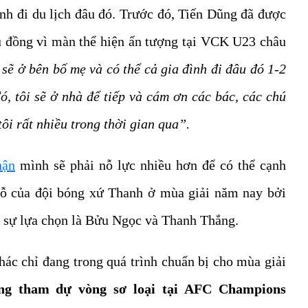
nh đi du lịch đâu đó. Trước đó, Tiến Dũng đã được
u đồng vì màn thể hiện ấn tượng tại VCK U23 châu
sẽ ở bên bố mẹ và có thể cả gia đình đi đâu đó 1-2
đó, tôi sẽ ở nhà để tiếp và cám ơn các bác, các chú
ôi rất nhiều trong thời gian qua”.
hận
mình sẽ phải nỗ lực nhiều hơn để có thể cạnh
 gỗ của đội bóng xứ Thanh ở mùa giải năm nay bởi
2 sự lựa chọn là Bửu Ngọc và Thanh Thắng.
c chỉ đang trong quá trình chuẩn bị cho mùa giải
g tham dự vòng sơ loại tại AFC Champions