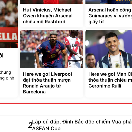
Hụt Vinicius, Michael
Arsenal hoãn công
Owen khuyên Arsenal
Guimaraes vì vướn
chiêu mộ Rashford
giấy tờ
ới
 chứng
Here we go! Liverpool
Here we go! Man Ci
ẳng định
đạt thỏa thuận mượn
thỏa thuận chiêu 
Ronald Araujo từ
Geronimo Rulli
Barcelona
Lập cú đúp, Đình Bắc độc chiếm Vua phá 
2
ASEAN Cup