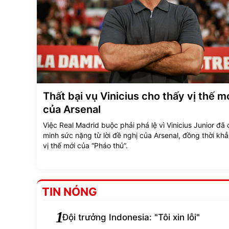
Thất bại vụ Vinicius cho thấy vị thế m
của Arsenal
Việc Real Madrid buộc phải phá lệ vì Vinicius Junior đã
minh sức nặng từ lời đề nghị của Arsenal, đồng thời kh
vị thế mới của “Pháo thủ”.
TIN NÓNG
1
Đội trưởng Indonesia: "Tôi xin lỗi"