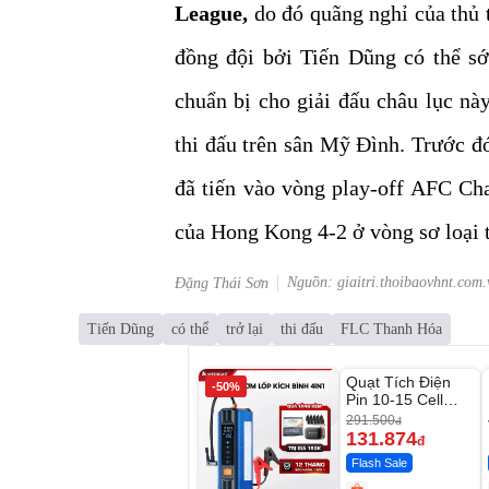
League,
do đó quãng nghỉ của thủ 
đồng đội bởi Tiến Dũng có thể sớ
chuẩn bị cho giải đấu châu lục này
thi đấu trên sân Mỹ Đình. Trước đ
đã tiến vào vòng play-off AFC Ch
của Hong Kong 4-2 ở vòng sơ loại t
Nguồn: giaitri.thoibaovhnt.com.
Đặng Thái Sơn
Tiến Dũng
có thể
trở lại
thi đấu
FLC Thanh Hóa
Unmute
Quạt Tích Điện
-50%
-54%
Pin 10-15 Cell
Dùng Liên Tục 4-
291.500
đ
8H
131.874
đ
Flash Sale