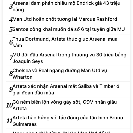
Arsenal đàm phán chiêu mộ Endrick giá 43 triệu
3
bảng
4
Man Utd hoãn chốt tương lai Marcus Rashford
5
Santos công khai muốn đá số 6 tại tuyến giữa MU
Thua Dortmund, Arteta thúc giục Arsenal mua
6
sắm
MU đối đầu Arsenal trong thương vụ 30 triệu bảng
7
Joaquin Seys
Chelsea và Real ngáng đường Man Utd vụ
8
Wharton
Arteta xác nhận Arsenal mất Saliba và Timber ở
9
giai đoạn đầu mùa
Cú ném biên lộn vòng gây sốt, CĐV nhắn giấu
10
Arteta
Arteta hào hứng với tác động của tân binh Bruno
11
Guimaraes