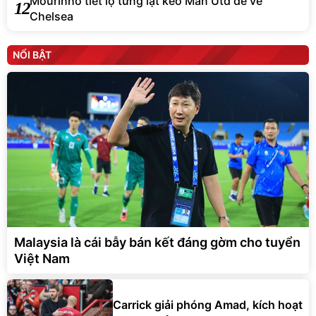
Mourinho tiết lộ từng lật kèo Man Utd để về
12
Chelsea
NỔI BẬT
Malaysia là cái bẫy bán kết đáng gờm cho tuyển
Việt Nam
Carrick giải phóng Amad, kích hoạt