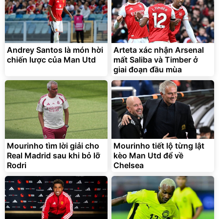
Andrey Santos là món hời
Arteta xác nhận Arsenal
chiến lược của Man Utd
mất Saliba và Timber ở
giai đoạn đầu mùa
Mourinho tìm lời giải cho
Mourinho tiết lộ từng lật
Real Madrid sau khi bỏ lỡ
kèo Man Utd để về
Rodri
Chelsea