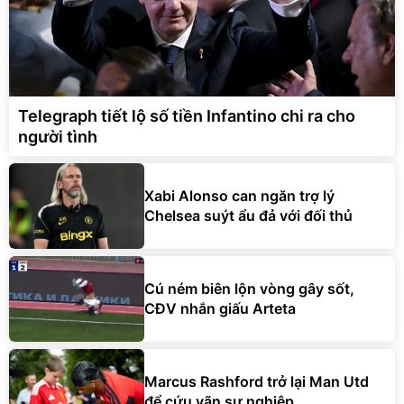
Telegraph tiết lộ số tiền Infantino chi ra cho
người tình
Xabi Alonso can ngăn trợ lý
Chelsea suýt ẩu đả với đối thủ
Cú ném biên lộn vòng gây sốt,
CĐV nhắn giấu Arteta
Marcus Rashford trở lại Man Utd
để cứu vãn sự nghiệp