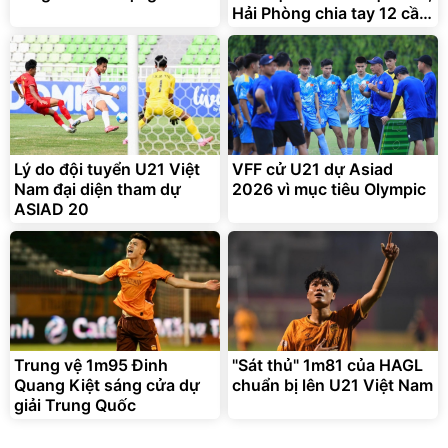
Hải Phòng chia tay 12 cầu
thủ
Bạt phủ xe ô tô cao cấp,
Xe đạp điện trợ lực G-
tráng nhôm 03 lớp
Force C14 gấp gọn bỏ cốp
tiện lợi
392.000
9.900.000
đ
đ
325.000
7.092.000
đ
đ
Lý do đội tuyển U21 Việt
VFF cử U21 dự Asiad
Đã bán nhiều
Đang xem nhiều
Nam đại diện tham dự
2026 vì mục tiêu Olympic
G-FORCE VIETNA
ASIAD 20
Trung vệ 1m95 Đinh
"Sát thủ" 1m81 của HAGL
Quang Kiệt sáng cửa dự
chuẩn bị lên U21 Việt Nam
giải Trung Quốc