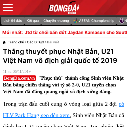
Lịch thi đấu
Kết quả
Chuyển nhượng
ASEAN Championship
N
ối bán đứt Jaydan Kamason cho Southampton
Vòng bán 
Mới nhất:
Trang chủ
Các ĐTQG
Bài viết
Thắng thuyết phục Nhật Bản, U21
Việt Nam vô địch giải quốc tế 2019
11:32 06/11/2019
"Phục thù" thành công Sinh viên Nhật
BongDa.com.vn
Bản bằng chiến thắng với tỷ số 2-0, U21 tuyển chọn
Việt Nam đã đăng quang ngôi vô địch xứng đáng.
Trong trận đấu cuối cùng ở vòng loại giữa 2 đội
có
HLV Park Hang-seo đến xem
, Sinh viên Nhật Bản đã
đánh bại U21 tuyển chọn Việt Nam. Tuy nhiên,
kết