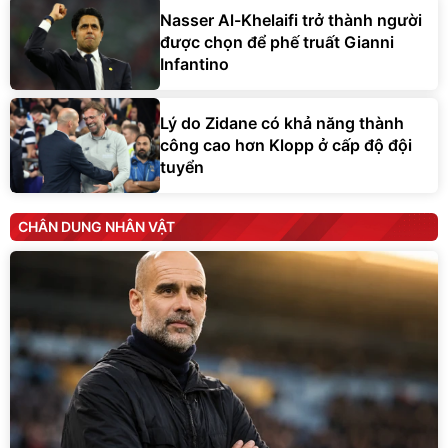
Nasser Al-Khelaifi trở thành người
được chọn để phế truất Gianni
Infantino
Lý do Zidane có khả năng thành
công cao hơn Klopp ở cấp độ đội
tuyển
CHÂN DUNG NHÂN VẬT