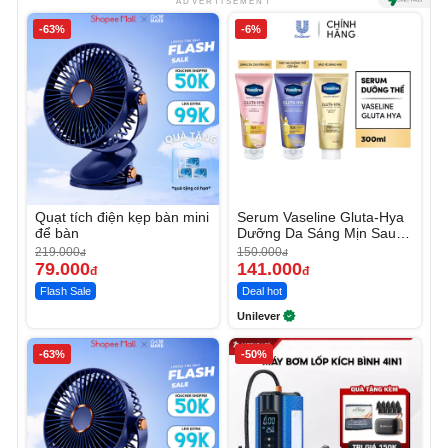
ADVERTISEMENT
-63%
-6%
Quạt tích điện kẹp bàn mini
Serum Vaseline Gluta-Hya
để bàn
Dưỡng Da Sáng Mịn Sau 7
Ngày
219.000
150.000
đ
đ
79.000
141.000
đ
đ
Flash Sale
Deal hot
Unilever
-63%
-50%