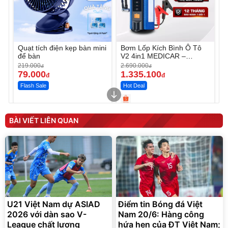
Quạt tích điện kẹp bàn mini
Bơm Lốp Kích Bình Ô Tô
để bàn
V2 4in1 MEDICAR –
12.000mAh
219.000
2.690.000
đ
đ
79.000
1.335.100
đ
đ
Flash Sale
Hot Deal
Unmute
Unmute
Máy ép chậm trái cây
Máy rửa xe cầm tay xịt rửa
BÀI VIẾT LIÊN QUAN
Elmich JEE 1855OL
cao áp có tạo bọt tuyết
3.000.000
đ
2.143.650
399.000
đ
đ
Flash Sale
Đã bán nhiều
U21 Việt Nam dự ASIAD
Điểm tin Bóng đá Việt
2026 với dàn sao V-
Nam 20/6: Hàng công
League chất lượng
hứa hẹn của ĐT Việt Nam;