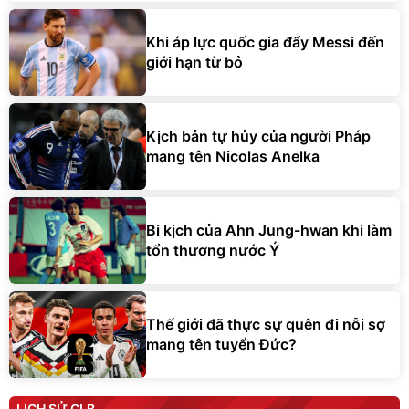
Khi áp lực quốc gia đẩy Messi đến
giới hạn từ bỏ
Kịch bản tự hủy của người Pháp
mang tên Nicolas Anelka
Bi kịch của Ahn Jung-hwan khi làm
tổn thương nước Ý
Thế giới đã thực sự quên đi nỗi sợ
mang tên tuyển Đức?
LỊCH SỬ CLB