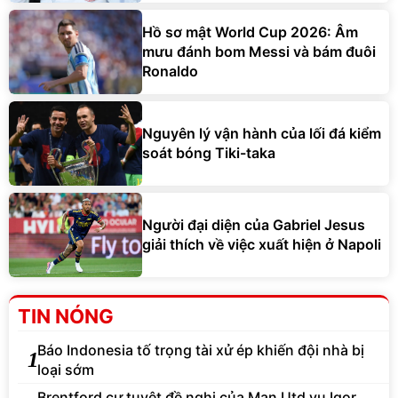
Hồ sơ mật World Cup 2026: Âm
mưu đánh bom Messi và bám đuôi
Ronaldo
Nguyên lý vận hành của lối đá kiểm
soát bóng Tiki-taka
Người đại diện của Gabriel Jesus
giải thích về việc xuất hiện ở Napoli
TIN NÓNG
Báo Indonesia tố trọng tài xử ép khiến đội nhà bị
1
loại sớm
Brentford cự tuyệt đề nghị của Man Utd vụ Igor