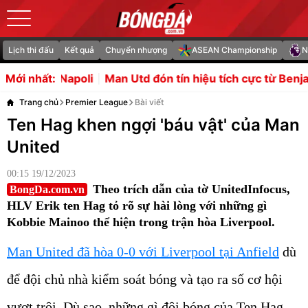
Lịch thi đấu
Kết quả
Chuyển nhượng
ASEAN Championship
N
an Utd đón tín hiệu tích cực từ Benjamin Sesko
Bản chất
Mới nhất:
Trang chủ
Premier League
Bài viết
Ten Hag khen ngợi 'báu vật' của Man
United
00:15 19/12/2023
Theo trích dẫn của tờ UnitedInfocus,
BongDa.com.vn
HLV Erik ten Hag tỏ rõ sự hài lòng với những gì
Kobbie Mainoo thể hiện trong trận hòa Liverpool.
Man United đã hòa 0-0 với Liverpool tại Anfield
dù
để đội chủ nhà kiểm soát bóng và tạo ra số cơ hội
vượt trội. Dù sao, những gì đội bóng của Ten Hag