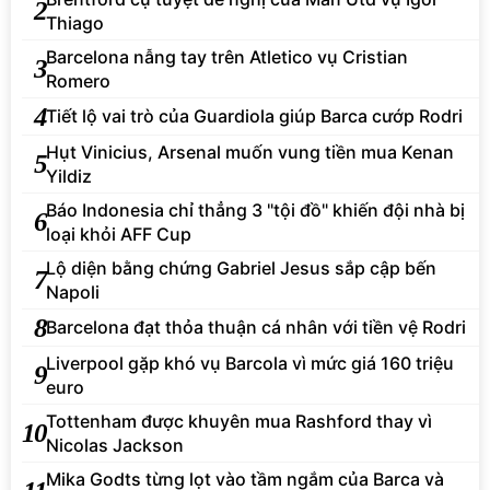
2
Thiago
Barcelona nẫng tay trên Atletico vụ Cristian
3
Romero
4
Tiết lộ vai trò của Guardiola giúp Barca cướp Rodri
Hụt Vinicius, Arsenal muốn vung tiền mua Kenan
5
Yildiz
Báo Indonesia chỉ thẳng 3 "tội đồ" khiến đội nhà bị
6
loại khỏi AFF Cup
Lộ diện bằng chứng Gabriel Jesus sắp cập bến
7
Napoli
8
Barcelona đạt thỏa thuận cá nhân với tiền vệ Rodri
Liverpool gặp khó vụ Barcola vì mức giá 160 triệu
9
euro
Tottenham được khuyên mua Rashford thay vì
10
Nicolas Jackson
Mika Godts từng lọt vào tầm ngắm của Barca và