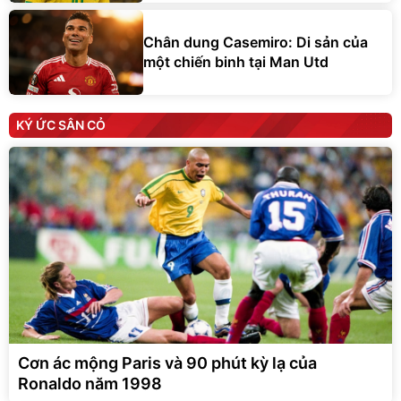
Chân dung Casemiro: Di sản của
một chiến binh tại Man Utd
KÝ ỨC SÂN CỎ
Cơn ác mộng Paris và 90 phút kỳ lạ của
Ronaldo năm 1998