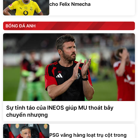
cho Felix Nmecha
BÓNG ĐÁ ANH
Sự tỉnh táo của INEOS giúp MU thoát bẫy
chuyển nhượng
PSG vắng hàng loạt trụ cột trong