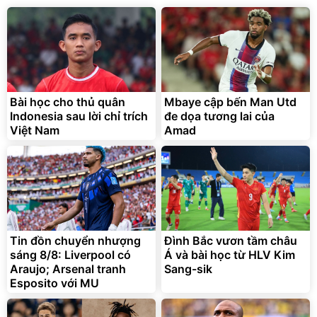
Bài học cho thủ quân
Mbaye cập bến Man Utd
Indonesia sau lời chỉ trích
đe dọa tương lai của
Việt Nam
Amad
Tin đồn chuyển nhượng
Đình Bắc vươn tầm châu
sáng 8/8: Liverpool có
Á và bài học từ HLV Kim
Araujo; Arsenal tranh
Sang-sik
Esposito với MU