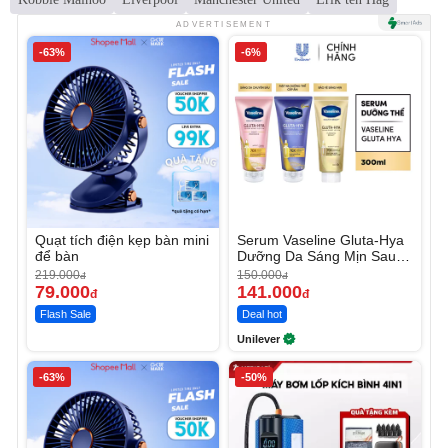
ADVERTISEMENT
-63%
-6%
Quạt tích điện kẹp bàn mini
Serum Vaseline Gluta-Hya
để bàn
Dưỡng Da Sáng Mịn Sau 7
Ngày
219.000
150.000
đ
đ
79.000
141.000
đ
đ
Flash Sale
Deal hot
Unilever
-63%
-50%