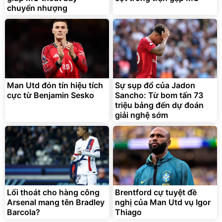
chuyển nhượng
Bạt phủ xe ô tô cao cấp,
Xe đạp điện trợ lực G-
tráng nhôm 03 lớp
Force C14 gấp gọn bỏ cốp
tiện lợi
392.000
9.900.000
đ
đ
325.000
7.092.000
Man Utd đón tín hiệu tích
đ
Sự sụp đổ của Jadon
đ
cực từ Benjamin Sesko
Sancho: Từ bom tấn 73
Đã bán nhiều
Đang xem nhiều
triệu bảng đến dự đoán
G-FORCE VIETNA
giải nghệ sớm
Lối thoát cho hàng công
Brentford cự tuyệt đề
Arsenal mang tên Bradley
nghị của Man Utd vụ Igor
Barcola?
Thiago