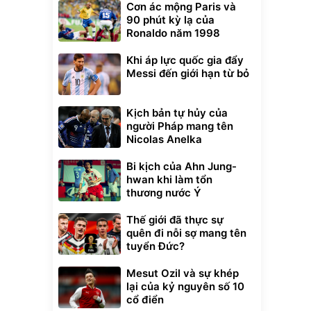
Cơn ác mộng Paris và
90 phút kỳ lạ của
Ronaldo năm 1998
Khi áp lực quốc gia đẩy
Messi đến giới hạn từ bỏ
Kịch bản tự hủy của
người Pháp mang tên
Nicolas Anelka
Bi kịch của Ahn Jung-
hwan khi làm tổn
thương nước Ý
Thế giới đã thực sự
quên đi nỗi sợ mang tên
tuyển Đức?
Mesut Ozil và sự khép
lại của kỷ nguyên số 10
cổ điển