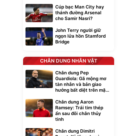
Cúp bạc Man City hay
thánh đường Arsenal
cho Samir Nasri?
John Terry người giữ
ngọn lửa hồn Stamford
Bridge
CHÂN DUNG NHÂN VẬT
Chân dung Pep
Guardiola: Gã mộng mơ
tàn nhẫn và bản giao
hưởng bất diệt trên mặt
cỏ xanh
Chân dung Aaron
Ramsey: Trái tim thép
ẩn sau đôi chân thủy
tinh
Chân dung Dimitri