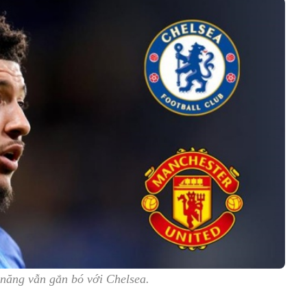
năng vẫn gắn bó với Chelsea.