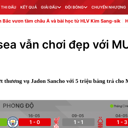
 THI ĐẤU
KẾT QUẢ
GIẢI ĐẤU
ĐỘI BÓNG
CHUYỂN NHƯỢNG
m châu Á và bài học từ HLV Kim Sang-sik
Hụt Vinicius, 
lsea vẫn chơi đẹp với M
ứt thương vụ Jadon Sancho với 5 triệu bảng trả cho
PHONG ĐỘ
Thắng
H
16-05
09-05
04-05
1 - 0
1 - 1
1 - 3