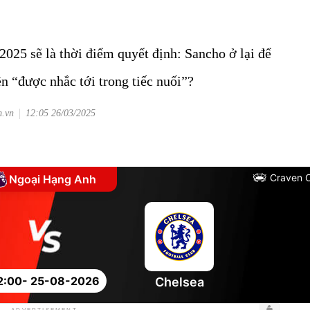
025 sẽ là thời điểm quyết định: Sancho ở lại để
ên “được nhắc tới trong tiếc nuối”?
m.vn
12:05 26/03/2025
Craven 
Ngoại Hạng Anh
2:00
- 25-08-2026
Chelsea