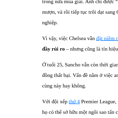
trong nửa mùa giải. Anh chỉ được “
mượn, và rồi tiếp tục trôi dạt san
nghiệp.
Vì vậy, việc Chelsea vẫn
đặt niềm 
đầy rủi ro
– nhưng cũng là tín hiệu
Ở tuổi 25, Sancho vẫn còn thời gi
đồng thất bại. Vấn đề nằm ở việc an
cùng này hay không.
Với đội xếp
thứ 4
Premier League, n
họ có thể sở hữu một ngôi sao tấn c