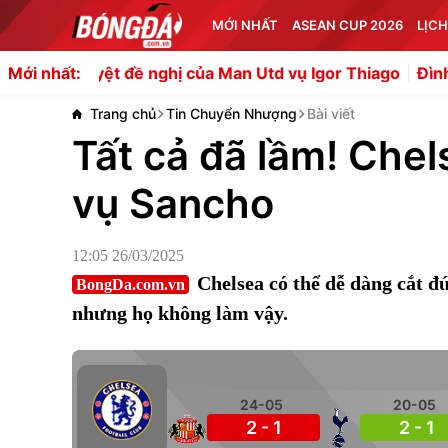
MỚI NHẤT
ASEAN CUP 2026
LỊCH
ệt đề nghị của Man Utd vụ Igor Thiago
Đình Bắc vươn tầ
Mới nhất:
Trang chủ
Tin Chuyển Nhượng
Bài viết
Tất cả đã lầm! Che
vụ Sancho
12:05 26/03/2025
Chelsea có thể dễ dàng cắt đ
BongDa.com.vn
nhưng họ không làm vậy.
24-05
20-05
2 - 1
2 - 1