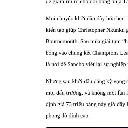
để giảm rủi ro cho đội bóng phía 
Mọi chuyện khởi đầu đầy hứa hẹn. 
kiến tạo giúp Christopher Nkunku g
Bournemouth. Sau mùa giải tạm “hồ
bóng vào chung kết Champions Leag
là nơi để Sancho viết lại sự nghiệp
Nhưng sau khởi đầu đáng kỳ vọng đ
mọi đấu trường, và không một lần l
định giá 73 triệu bảng này giờ đây 
phong độ đỉnh cao.