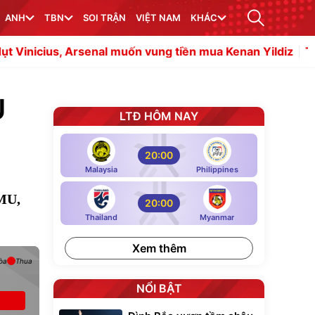
ANH
TBN
SOI TRẬN
VIỆT NAM
KHÁC
Arsenal muốn vung tiền mua Kenan Yildiz
Tuyển Việt Na
U
LTĐ HÔM NAY
20:00
Malaysia
Philippines
 MU,
20:00
Thailand
Myanmar
Xem thêm
òa
Thua
NỔI BẬT