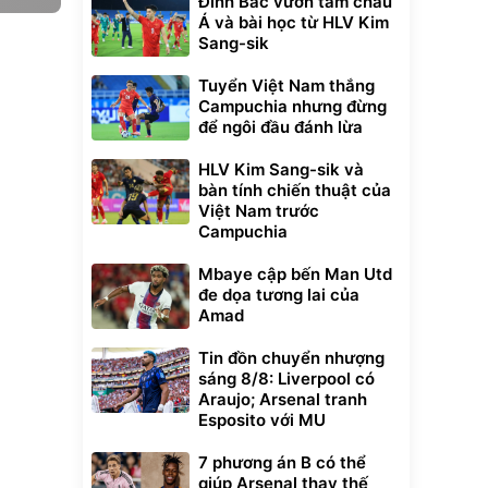
Đình Bắc vươn tầm châu
Á và bài học từ HLV Kim
Sang-sik
Tuyển Việt Nam thắng
Campuchia nhưng đừng
để ngôi đầu đánh lừa
HLV Kim Sang-sik và
bàn tính chiến thuật của
Việt Nam trước
Campuchia
Mbaye cập bến Man Utd
đe dọa tương lai của
Amad
Tin đồn chuyển nhượng
sáng 8/8: Liverpool có
Araujo; Arsenal tranh
Esposito với MU
7 phương án B có thể
giúp Arsenal thay thế