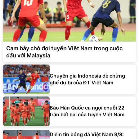
Cạm bẫy chờ đợi tuyển Việt Nam trong cuộc
đấu với Malaysia
Chuyên gia Indonesia dè chừng
ghế dự bị của ĐT Việt Nam
Báo Hàn Quốc ca ngợi chuỗi 22
trận bất bại của tuyển Việt Nam
Điểm tin bóng đá Việt Nam 9/8: