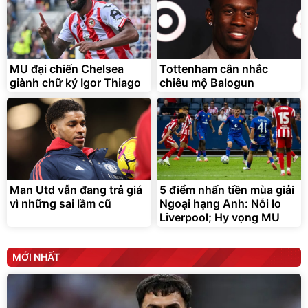
MU đại chiến Chelsea
Tottenham cân nhắc
giành chữ ký Igor Thiago
chiêu mộ Balogun
Man Utd vẫn đang trả giá
5 điểm nhấn tiền mùa giải
vì những sai lầm cũ
Ngoại hạng Anh: Nỗi lo
Liverpool; Hy vọng MU
MỚI NHẤT