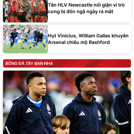
Tân HLV Newcastle nổi giận vì trò
cưng bị đốn ngã ngày ra mắt
Hụt Vinicius, William Gallas khuyên
Arsenal chiêu mộ Rashford
BÓNG ĐÁ TÂY BAN NHA