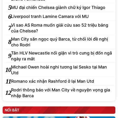
5
MU đại chiến Chelsea giành chữ ký Igor Thiago
6
Liverpool tranh Lamine Camara với MU
Vì sao AS Roma muốn giải cứu sao 52 triệu bảng
7
của Chelsea?
Man City săn ngọc quý Barca, từ chối lời đề nghị
8
cho Rodri
Tân HLV Newcastle nổi giận vì trò cưng bị đốn ngã
9
ngày ra mắt
Michael Owen hoài nghi tương lai Sesko tại Man
10
Utd
11
Romano xác nhận Rashford ở lại Man Utd
Rodri thông báo với Man City về nguyện vọng gia
12
nhập Barca
NỔI BẬT