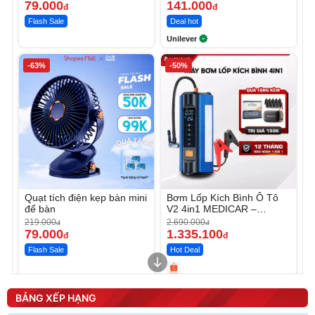
79.000
141.000
đ
đ
Flash Sale
Deal hot
Unilever
-63%
-50%
Quạt tích điện kẹp bàn mini
Bơm Lốp Kích Bình Ô Tô
để bàn
V2 4in1 MEDICAR –
12.000mAh
219.000
2.690.000
đ
đ
79.000
1.335.100
đ
đ
Flash Sale
Hot Deal
Unmute
Unmute
Máy ép chậm trái cây
Máy rửa xe cầm tay xịt rửa
BẢNG XẾP HẠNG
Elmich JEE 1855OL
cao áp có tạo bọt tuyết