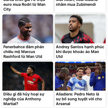
euro mua Rodri từ Man
nhắm mua Zubimendi
City
Fenerbahce đàm phán
Andrey Santos hạnh phúc
chiêu mộ Marcus
khi được khoác áo Man
Rashford từ Man Utd
Utd
Điều gì đã hủy hoại sự
Aliadiere: Pedro Neto là
nghiệp của Anthony
sự bổ sung tuyệt vời cho
Martial?
Arsenal