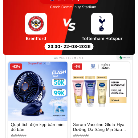
Gtech Community Stadium
Brentford
Tottenham Hotspur
23:30
- 22-08-2026
ADVERTISEMENT
-63%
-6%
Quạt tích điện kẹp bàn mini
Serum Vaseline Gluta-Hya
để bàn
Dưỡng Da Sáng Mịn Sau 7
Ngày
219.000
150.000
đ
đ