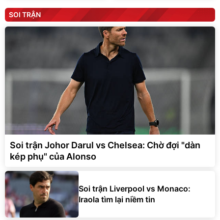
SOI TRẬN
Soi trận Johor Darul vs Chelsea: Chờ đợi "dàn
kép phụ" của Alonso
Soi trận Liverpool vs Monaco:
Iraola tìm lại niềm tin