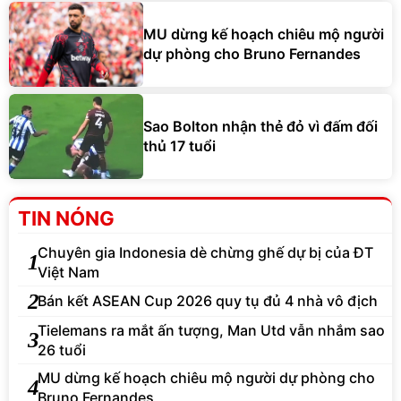
MU dừng kế hoạch chiêu mộ người
dự phòng cho Bruno Fernandes
Sao Bolton nhận thẻ đỏ vì đấm đối
thủ 17 tuổi
TIN NÓNG
Chuyên gia Indonesia dè chừng ghế dự bị của ĐT
1
Việt Nam
2
Bán kết ASEAN Cup 2026 quy tụ đủ 4 nhà vô địch
Tielemans ra mắt ấn tượng, Man Utd vẫn nhắm sao
3
26 tuổi
MU dừng kế hoạch chiêu mộ người dự phòng cho
4
Bruno Fernandes