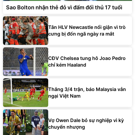
Sao Bolton nhận thẻ đỏ vì đấm đối thủ 17 tuổi
Tân HLV Newcastle nổi giận vì trò
cưng bị đốn ngã ngày ra mắt
CĐV Chelsea tung hô Joao Pedro
chỉ kém Haaland
Thắng 3/4 trận, báo Malaysia vẫn
ngại Việt Nam
Vợ Owen Dale bỏ sự nghiệp vì kỳ
chuyển nhượng