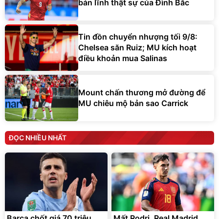
bản lĩnh thật sự của Đình Bắc
Tin đồn chuyển nhượng tối 9/8:
Chelsea săn Ruiz; MU kích hoạt
điều khoản mua Salinas
Mount chấn thương mở đường để
MU chiêu mộ bản sao Carrick
ĐỌC NHIỀU NHẤT
Barca chốt giá 70 triệu
Mất Rodri, Real Madrid