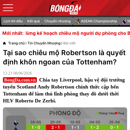
Lịch thi đấu
Kết quả
Chuyển nhượng
ASEAN Championship
N
hoạch chiêu mộ người dự phòng cho Bruno Fernandes
S
Mới nhất:
Trang chủ
Tin Chuyển Nhượng
Bài viết
Tại sao chiêu mộ Robertson là quyết
định khôn ngoan của Tottenham?
13:23 08/06/2026
Chia tay Liverpool, hậu vệ đội trưởng
BongDa.com.vn
tuyển Scotland Andy Robertson chính thức cập bến
Tottenham để làm thủ lĩnh phòng thay đồ dưới thời
HLV Roberto De Zerbi.
PHONG ĐỘ
Thắng
Hòa
Thua
24-05
20-05
12-05
04-05
25-04
1 - 0
2 - 1
1 - 1
1 - 2
0 - 1