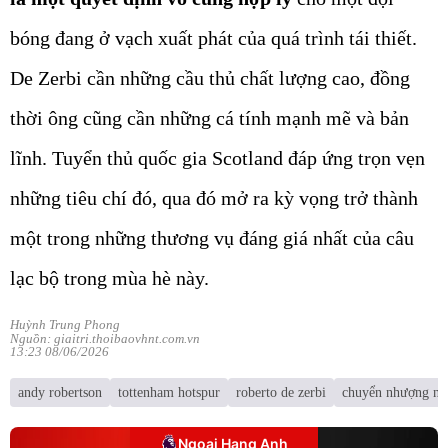
bóng đang ở vạch xuất phát của quá trình tái thiết.
De Zerbi cần những cầu thủ chất lượng cao, đồng
thời ông cũng cần những cá tính mạnh mẽ và bản
lĩnh. Tuyển thủ quốc gia Scotland đáp ứng trọn vẹn
những tiêu chí đó, qua đó mở ra kỳ vọng trở thành
một trong những thương vụ đáng giá nhất của câu
lạc bộ trong mùa hè này.
Huỳnh Trung Phong
Nguồn: giaitri.thoibaovhnt.com.vn
13:23 08/06/2026
andy robertson
tottenham hotspur
roberto de zerbi
chuyển nhượng ng
Ngoại Hạng Anh