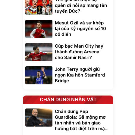
quên đi nỗi sợ mang tên
tuyển Đức?
Mesut Ozil và sự khép
lại của kỷ nguyên số 10
cổ điển
Cúp bạc Man City hay
thánh đường Arsenal
cho Samir Nasri?
John Terry người giữ
ngọn lửa hồn Stamford
Bridge
CHÂN DUNG NHÂN VẬT
Chân dung Pep
Guardiola: Gã mộng mơ
tàn nhẫn và bản giao
hưởng bất diệt trên mặt
cỏ xanh