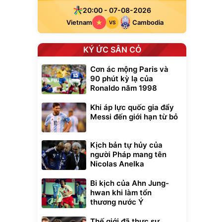
20:00 - 07-08-2026
Vietnam
Cambodia
VS
KÝ ỨC SÂN CỎ
Cơn ác mộng Paris và
90 phút kỳ lạ của
Ronaldo năm 1998
Khi áp lực quốc gia đẩy
Messi đến giới hạn từ bỏ
Kịch bản tự hủy của
người Pháp mang tên
Nicolas Anelka
Bi kịch của Ahn Jung-
hwan khi làm tổn
thương nước Ý
Thế giới đã thực sự