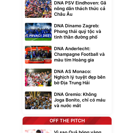
DNA PSV Eindhoven: Gã
nông dân thách thức cả
Châu Âu
DNA Dinamo Zagreb:
Phong thái quý tộc và
tinh thần đường phố
DNA Anderlecht:
Champagne Football và
màu tím Hoàng gia
DNA AS Monaco:
Nghịch lý tuyệt đẹp bên
bờ Địa Trung Hải
DNA Gremio: Không
Joga Bonito, chỉ có máu
và nước mắt
OFF THE PITCH
Vì sao Quả bóng vàng