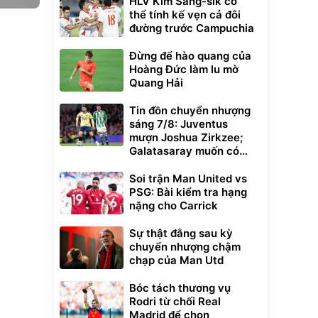
HLV Kim Sang-sik có
thể tính kế vẹn cả đôi
đường trước Campuchia
Đừng để hào quang của
Hoàng Đức làm lu mờ
Quang Hải
Tin đồn chuyển nhượng
sáng 7/8: Juventus
mượn Joshua Zirkzee;
Galatasaray muốn có
Gabriel Martinelli
Soi trận Man United vs
PSG: Bài kiểm tra hạng
nặng cho Carrick
Sự thật đằng sau kỳ
chuyển nhượng chậm
chạp của Man Utd
Bóc tách thương vụ
Rodri từ chối Real
Madrid để chọn