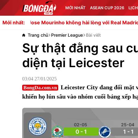
MỚI NHẤT
ASEAN CUP 2026
LỊCH
r
Jose Mourinho không hài lòng với Real Madrid
Tifo v
Mới nhất:
Trang chủ
Premier League
Bài viết
Sự thật đằng sau c
diện tại Leicester
03:04 27/01/2025
Leicester City đang đối mặt 
BongDa.com.vn
khiến họ lún sâu vào nhóm cuối bảng xếp h
02-05
25-04
0 - 1
1 - 1