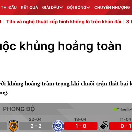
 THI ĐẤU
KẾT QUẢ
GIẢI ĐẤU
ĐỘI BÓNG
CHUYỂN NHƯỢNG
à nghệ thuật xếp hình khổng lồ trên khán đài
3 tiền vệ c
uộc khủng hoảng toàn
với khủng hoảng trầm trọng khi chuỗi trận thất bại 
ạng.
PHONG ĐỘ
Thắng
H
22-04
18-04
11-04
2 - 2
1 - 0
0 - 1