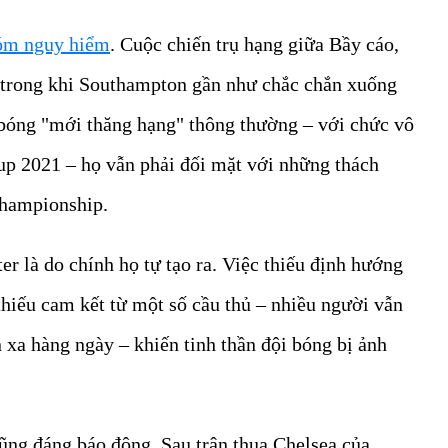
óm nguy hiểm
. Cuộc chiến trụ hạng giữa Bầy cáo,
 trong khi Southampton gần như chắc chắn xuống
 bóng "mới thăng hạng" thông thường – với chức vô
p 2021 – họ vẫn phải đối mặt với những thách
Championship.
er là do chính họ tự tạo ra. Việc thiếu định hướng
hiếu cam kết từ một số cầu thủ – nhiều người vẫn
n xa hàng ngày – khiến tinh thần đội bóng bị ảnh
cũng đáng báo động. Sau trận thua Chelsea của