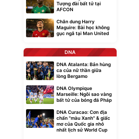
Tượng đài bất tử tại
AFCON
Chân dung Harry
Maguire: Bài học không
gục ngã tại Man United
DNA
DNA Atalanta: Bản hùng
ca của nữ thần giữa
lòng Bergamo
DNA Olympique
Marseille: Ngôi sao vàng
bất tử của bóng đá Pháp
DNA Curacao: Cơn địa
chấn "màu Xanh" & giấc
mơ của Quốc gia nhỏ
nhất lịch sử World Cup