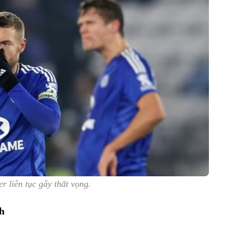
er liên tục gây thất vọng.
ch