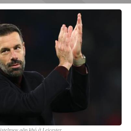
stelrooy gặp khó ở Leicester.