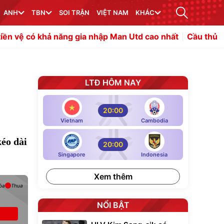
ANH
TBN
SOI TRẬN
VIỆT NAM
KHÁC
ó khả năng gia nhập Man Utd cao nhất
Cầu thủ xuất sắc 
LTĐ HÔM NAY
20:00
Vietnam
Cambodia
kéo dài
20:00
Singapore
Indonesia
Xem thêm
òa
Thua
NỔI BẬT