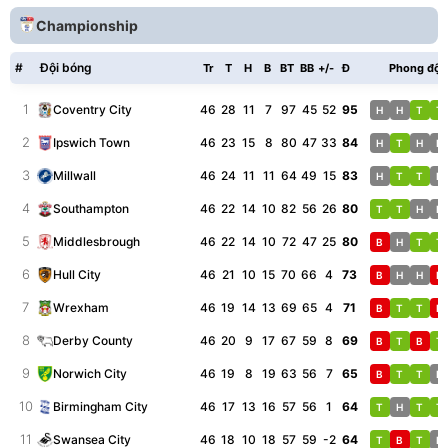
Championship
#
Đội bóng
Tr
T
H
B
BT
BB
+/-
Đ
Phong độ
1
46
28
11
7
97
45
52
95
Coventry City
H
H
T
T
2
46
23
15
8
80
47
33
84
Ipswich Town
H
T
H
H
3
46
24
11
11
64
49
15
83
Millwall
H
T
T
H
4
46
22
14
10
82
56
26
80
Southampton
T
T
H
H
5
46
22
14
10
72
47
25
80
Middlesbrough
B
H
T
T
6
46
21
10
15
70
66
4
73
Hull City
B
H
H
B
7
46
19
14
13
69
65
4
71
Wrexham
B
T
T
B
8
46
20
9
17
67
59
8
69
Derby County
B
T
B
T
9
46
19
8
19
63
56
7
65
Norwich City
B
T
T
H
10
46
17
13
16
57
56
1
64
Birmingham City
T
H
T
T
11
46
18
10
18
57
59
-2
64
Swansea City
T
B
T
H