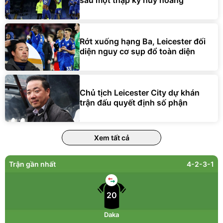
sau một thập kỷ huy hoàng
Rớt xuống hạng Ba, Leicester đối
diện nguy cơ sụp đổ toàn diện
Chủ tịch Leicester City dự khán
trận đấu quyết định số phận
Xem tất cả
Trận gần nhất
4-2-3-1
20
Daka