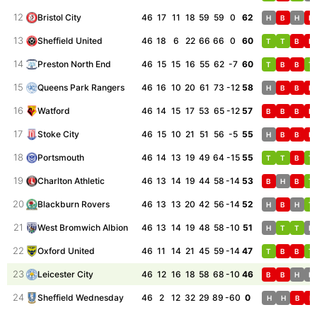
12
46
17
11
18
59
59
0
62
Bristol City
H
B
H
B
13
46
18
6
22
66
66
0
60
Sheffield United
T
T
B
B
14
46
15
15
16
55
62
-7
60
Preston North End
T
B
B
T
15
46
16
10
20
61
73
-12
58
Queens Park Rangers
H
B
B
B
16
46
14
15
17
53
65
-12
57
Watford
B
B
B
B
17
46
15
10
21
51
56
-5
55
Stoke City
H
B
B
B
18
46
14
13
19
49
64
-15
55
Portsmouth
T
T
B
T
19
46
13
14
19
44
58
-14
53
Charlton Athletic
B
H
B
T
20
46
13
13
20
42
56
-14
52
Blackburn Rovers
H
B
H
T
21
46
13
14
19
48
58
-10
51
West Bromwich Albion
H
T
T
H
22
46
11
14
21
45
59
-14
47
Oxford United
T
B
B
T
23
46
12
16
18
58
68
-10
46
Leicester City
B
B
H
H
24
46
2
12
32
29
89
-60
0
Sheffield Wednesday
H
H
B
B