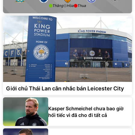
Thắng
Hòa
Thua
Giới chủ Thái Lan cân nhắc bán Leicester City
Kasper Schmeichel chưa bao giờ
hối tiếc vì đã cho đi tất cả