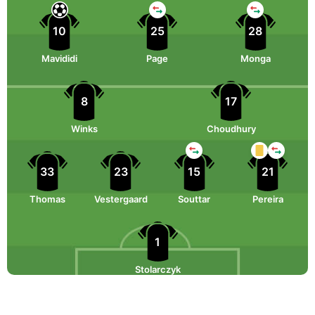
10
25
28
Mavididi
Page
Monga
8
17
Winks
Choudhury
33
23
15
21
Thomas
Vestergaard
Souttar
Pereira
1
Stolarczyk