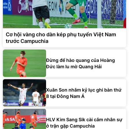
Cơ hội vàng cho dàn kép phụ tuyển Việt Nam
trước Campuchia
Đừng để hào quang của Hoàng
Đức làm lu mờ Quang Hải
Xuân Son nhắm kỷ lục ghi bàn thứ
8 tại Đông Nam Á
HLV Kim Sang Sik cài cắm nhân sự
ở trận gặp Campuchia