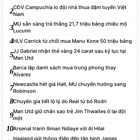
CĐV Campuchia lo đội nhà thua đậm tuyển Việt
2
Nam
MU sẵn sàng trả thẳng 21,7 triệu bảng chiêu mộ
3
Lucumi
4
HLV Carrick từ chối mua Manu Kone 50 triệu bảng
JJ Gabriel nhận thẻ vàng 24 carat sau kỷ lục tại
5
Man Utd
Barca lập danh sách mua trung phong thay
6
Alvarez
Newcastle hét giá Hall, MU chuyển hướng sang
7
Robinson
8
Chuyên gia tiết lộ lý do Real từ bỏ Rodri
Man Utd giữ chân sao trẻ Jim Thwaites ở lại đội
9
một
10
Arsenal tranh Iliman Ndiaye với Al Hilal
Haaland gửi thông điệp đến tân binh James