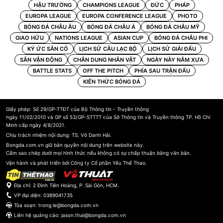
HẬU TRƯỜNG
CHAMPIONS LEAGUE
ĐỨC
PHÁP
EUROPA LEAGUE
EUROPA CONFERENCE LEAGUE
PHOTO
BÓNG ĐÁ CHÂU ÂU
BÓNG ĐÁ CHÂU Á
BÓNG ĐÁ CHÂU MỸ
GIAO HỮU
NATIONS LEAGUE
ASIAN CUP
BÓNG ĐÁ CHÂU PHI
KÝ ỨC SÂN CỎ
LỊCH SỬ CÂU LẠC BỘ
LỊCH SỬ GIẢI ĐẤU
SÂN VẬN ĐỘNG
CHÂN DUNG NHÂN VẬT
NGÀY NÀY NĂM XƯA
BATTLE STATS
OFF THE PITCH
PHÍA SAU TRẬN ĐẤU
KIẾN THỨC BÓNG ĐÁ
Giấy phép: Số 29/GP-TTĐT của Bộ Thông tin - Truyền thông
ngày 11/02/2010 và GP số 53/GP-STTTT của Sở Thông tin và Truyền thông TP. Hồ Chí
Minh cấp ngày 4/8/2021.
Chịu trách nhiệm nội dung: TS. Võ Danh Hải.
Bongda.com.vn giữ bản quyền nội dung trên website này.
Cấm sao chép dưới mọi hình thức nếu không có sự chấp thuận bằng văn bản.
Vận hành và phát triển bởi Công ty Cổ phần Yêu Thể Thao.
Địa chỉ: 2 Đinh Tiên Hoàng, P. Sài Gòn, HCM.
VP đại diện:
0389041735
Tòa soạn:
trong.le@bongda.com.vn
Liên hệ quảng cáo:
jason.thai@bongda.com.vn