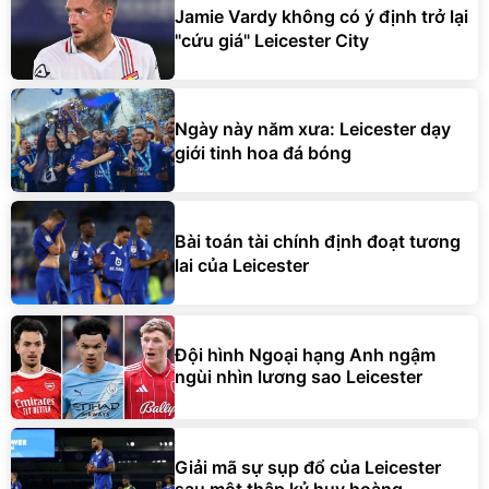
Jamie Vardy không có ý định trở lại
"cứu giá" Leicester City
Ngày này năm xưa: Leicester dạy
giới tinh hoa đá bóng
Bài toán tài chính định đoạt tương
lai của Leicester
Đội hình Ngoại hạng Anh ngậm
ngùi nhìn lương sao Leicester
Giải mã sự sụp đổ của Leicester