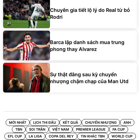
Chuyên gia tiết lộ lý do Real từ bỏ
Rodri
Barca lập danh sách mua trung
phong thay Alvarez
Sự thật đằng sau kỳ chuyển
nhượng chậm chạp của Man Utd
MỚI NHẤT
LỊCH THI ĐẤU
KẾT QUẢ
CHUYỂN NHƯỢNG
ANH
TBN
SOI TRẬN
VIỆT NAM
PREMIER LEAGUE
FA CUP
EFL CUP
LA LIGA
COPA DEL REY
TIN KHÁC TBN
WORLD CUP