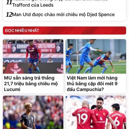
11
Trafford của Leeds
12
Man Utd được chào mời chiêu mộ Djed Spence
ĐỌC NHIỀU NHẤT
MU sẵn sàng trả thẳng
Việt Nam làm mới hàng
21,7 triệu bảng chiêu mộ
thủ bằng cặp đôi mét 9
Lucumi
đấu Campuchia?