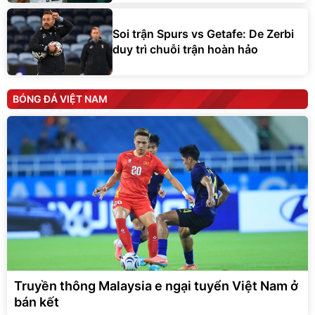
Soi trận Spurs vs Getafe: De Zerbi
duy trì chuỗi trận hoàn hảo
BÓNG ĐÁ VIỆT NAM
Truyền thông Malaysia e ngại tuyển Việt Nam ở
bán kết