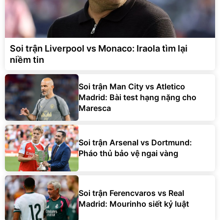
Soi trận Liverpool vs Monaco: Iraola tìm lại
niềm tin
Soi trận Man City vs Atletico
Madrid: Bài test hạng nặng cho
Maresca
Soi trận Arsenal vs Dortmund:
Pháo thủ bảo vệ ngai vàng
Soi trận Ferencvaros vs Real
Madrid: Mourinho siết kỷ luật