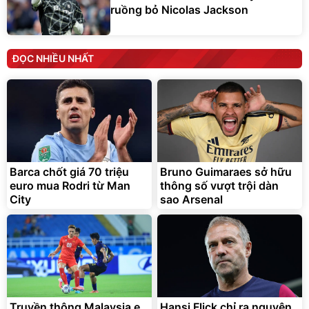
ruồng bỏ Nicolas Jackson
ĐỌC NHIỀU NHẤT
Barca chốt giá 70 triệu
Bruno Guimaraes sở hữu
euro mua Rodri từ Man
thông số vượt trội dàn
City
sao Arsenal
Truyền thông Malaysia e
Hansi Flick chỉ ra nguyên