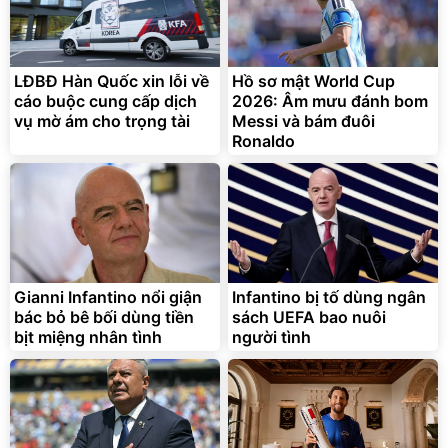
Lót ghế ôtô, nâng lưng
chống nóng giúp thoải mái
trong di chuyển
295.000
LĐBĐ Hàn Quốc xin lỗi về
Hồ sơ mật World Cup
đ
cáo buộc cung cấp dịch
2026: Âm mưu đánh bom
Đã bán nhiều
vụ mờ ám cho trọng tài
Messi và bám đuôi
Ronaldo
Gianni Infantino nổi giận
Infantino bị tố dùng ngân
bác bỏ bê bối dùng tiền
sách UEFA bao nuôi
bịt miệng nhân tình
người tình