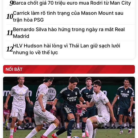
9
Barca chốt giá 70 triệu euro mua Rodri từ Man City
Carrick làm rõ tình trạng của Mason Mount sau
10
trận hòa PSG
Bernardo Silva hào hứng trong ngày ra mắt Real
11
Madrid
HLV Hudson hài lòng vì Thái Lan giữ sạch lưới
12
nhưng lo về thể lực
NỔI BẬT