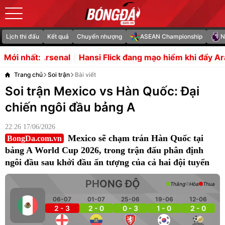
Lịch thi đấu
Kết quả
Chuyển nhượng
ASEAN Championship
N
al
Hansi Flick đang mạo hiểm khi đẩy Araujo rời Barcelo
Mới nhất:
Trang chủ
Soi trận
Bài viết
Soi trận Mexico vs Hàn Quốc: Đại
chiến ngôi đầu bảng A
22:26 17/06/2026
Mexico sẽ chạm trán Hàn Quốc tại
BongDa.com.vn
bảng A World Cup 2026, trong trận đấu phân định
ngôi đầu sau khởi đầu ấn tượng của cả hai đội tuyển
PHONG ĐỘ
Thắng
Hòa
Thua
06-07
01-07
25-06
19-06
12-06
2 - 3
2 - 0
0 - 3
1 - 0
2 - 0