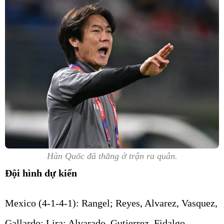
Hàn Quốc đã thắng ở trận ra quân.
Đội hình dự kiến
Mexico (4-1-4-1):
Rangel; Reyes, Alvarez, Vasquez,
Gallardo; Lira; Alvarado, Gutierrez, Fidalgo,