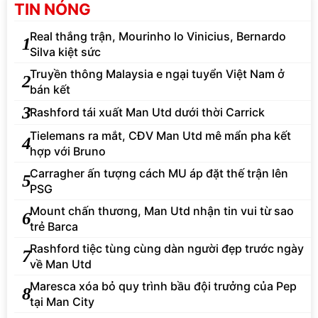
TIN NÓNG
Real thắng trận, Mourinho lo Vinicius, Bernardo
1
Silva kiệt sức
Truyền thông Malaysia e ngại tuyển Việt Nam ở
2
bán kết
3
Rashford tái xuất Man Utd dưới thời Carrick
Tielemans ra mắt, CĐV Man Utd mê mẩn pha kết
4
hợp với Bruno
Carragher ấn tượng cách MU áp đặt thế trận lên
5
PSG
Mount chấn thương, Man Utd nhận tin vui từ sao
6
trẻ Barca
Rashford tiệc tùng cùng dàn người đẹp trước ngày
7
về Man Utd
Maresca xóa bỏ quy trình bầu đội trưởng của Pep
8
tại Man City