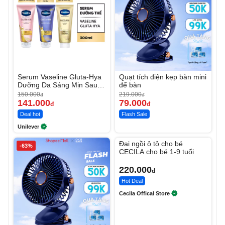
Serum Vaseline Gluta-Hya
Quạt tích điện kẹp bàn mini
Dưỡng Da Sáng Mịn Sau 7
để bàn
Ngày
150.000
219.000
đ
đ
141.000
79.000
đ
đ
Deal hot
Flash Sale
Unilever
Unmute
Đai ngồi ô tô cho bé
-63%
CECILA cho bé 1-9 tuổi
220.000
đ
Hot Deal
Cecila Offical Store