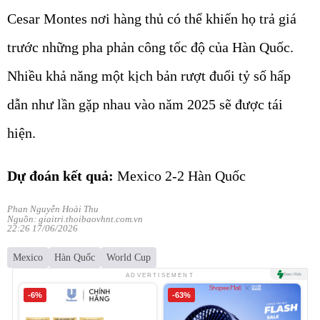
Cesar Montes nơi hàng thủ có thể khiến họ trả giá
trước những pha phản công tốc độ của Hàn Quốc.
Nhiều khả năng một kịch bản rượt đuổi tỷ số hấp
dẫn như lần gặp nhau vào năm 2025 sẽ được tái
hiện.
Dự đoán kết quả:
Mexico 2-2 Hàn Quốc
Phan Nguyễn Hoài Thu
Nguồn: giaitri.thoibaovhnt.com.vn
22:26 17/06/2026
Mexico
Hàn Quốc
World Cup
ADVERTISEMENT
-6%
-63%