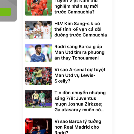
Tuyển Việt Nam thử
nghiệm nhân sự mới
trước Campuchia?
HLV Kim Sang-sik có
thể tính kế vẹn cả đôi
đường trước Campuchia
Rodri sang Barca giúp
Man Utd tìm ra phương
án thay Tchouameni
Vì sao Arsenal cự tuyệt
Man Utd vụ Lewis-
Skelly?
Tin đồn chuyển nhượng
sáng 7/8: Juventus
mượn Joshua Zirkzee;
Galatasaray muốn có
Gabriel Martinelli
Vì sao Barca lý tưởng
hơn Real Madrid cho
Rodri?