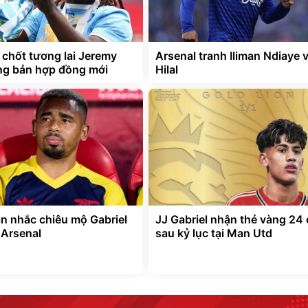
 chốt tương lai Jeremy
Arsenal tranh Iliman Ndiaye v
g bản hợp đồng mới
Hilal
ân nhắc chiêu mộ Gabriel
JJ Gabriel nhận thẻ vàng 24 
 Arsenal
sau kỷ lục tại Man Utd