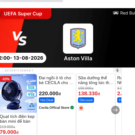
Red Bul
UEFA Super Cup
2:00
- 13-08-2026
Aston Villa
Unmute
Unmute
Unmute
ADVERTISEMENT
Đai ngồi ô tô cho
Sữa dưỡng thể
Robot Hú
-63%
-27%
bé CECILA cho bé
nâng tông tức thì
Nhà - D2
1-9 tuổi
Vaseline Body
Thông M
190.000
3.000.000
đ
220.000
138.330
2.200.
đ
đ
Hot Deal
Discount
Flash Sale
Cecila Offical Store
Quạt tích điện kẹp
bàn mini để bàn
219.000
đ
79.000
đ