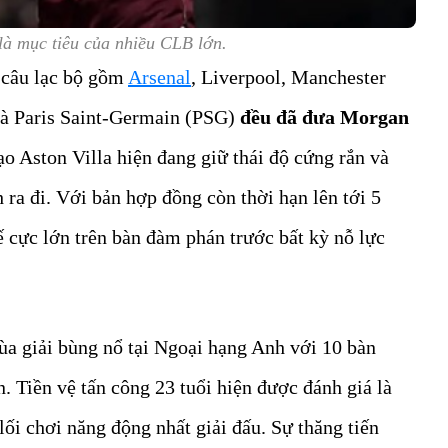
là mục tiêu của nhiều CLB lớn.
u câu lạc bộ gồm
Arsenal
, Liverpool, Manchester
và Paris Saint-Germain (PSG)
đều đã đưa Morgan
o Aston Villa hiện đang giữ thái độ cứng rắn và
 ra đi. Với bản hợp đồng còn thời hạn lên tới 5
 cực lớn trên bàn đàm phán trước bất kỳ nỗ lực
ùa giải bùng nổ tại Ngoại hạng Anh với 10 bàn
n. Tiền vệ tấn công 23 tuổi hiện được đánh giá là
lối chơi năng động nhất giải đấu. Sự thăng tiến