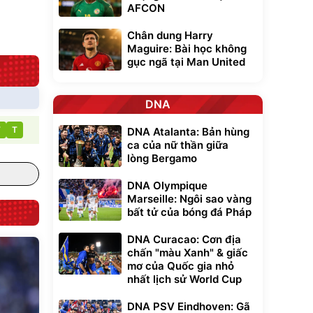
AFCON
Đã bán nhiều
Chân dung Harry
Maguire: Bài học không
gục ngã tại Man United
DNA
T
T
DNA Atalanta: Bản hùng
ca của nữ thần giữa
lòng Bergamo
DNA Olympique
Marseille: Ngôi sao vàng
bất tử của bóng đá Pháp
DNA Curacao: Cơn địa
chấn "màu Xanh" & giấc
mơ của Quốc gia nhỏ
nhất lịch sử World Cup
DNA PSV Eindhoven: Gã