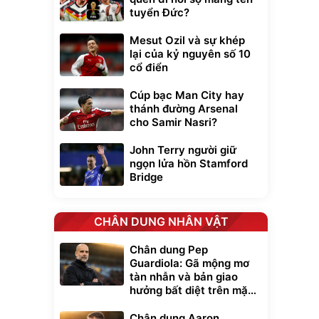
tuyển Đức?
Mesut Ozil và sự khép
lại của kỷ nguyên số 10
cổ điển
Cúp bạc Man City hay
thánh đường Arsenal
cho Samir Nasri?
John Terry người giữ
ngọn lửa hồn Stamford
Bridge
CHÂN DUNG NHÂN VẬT
Chân dung Pep
Guardiola: Gã mộng mơ
tàn nhẫn và bản giao
hưởng bất diệt trên mặt
cỏ xanh
Chân dung Aaron