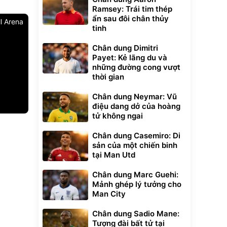
Ramsey: Trái tim thép
ẩn sau đôi chân thủy
l Arena
tinh
Chân dung Dimitri
Payet: Kẻ lãng du và
những đường cong vượt
thời gian
Chân dung Neymar: Vũ
điệu dang dở của hoàng
tử không ngai
Unmute
t Bụi Lau
Vali Bamozo
Chân dung Casemiro: Di
-001 -
Khung Nhôm
sản của một chiến binh
inh
9066 Size
1.000.000
đ
đ
tại Man Utd
20/24/28 Cao Cấp
000
825.000
đ
đ
Flash Sale
Chân dung Marc Guehi:
Mảnh ghép lý tưởng cho
Man City
Lót ghế ôtô, nâng
lưng chống nóng
giúp thoải mái
Chân dung Sadio Mane:
trong di chuyển
295.000
Tượng đài bất tử tại
đ