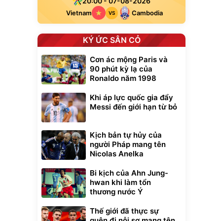
20:00 - 07-08-2026
Vietnam
Cambodia
VS
KÝ ỨC SÂN CỎ
Cơn ác mộng Paris và
90 phút kỳ lạ của
Ronaldo năm 1998
Khi áp lực quốc gia đẩy
Messi đến giới hạn từ bỏ
Kịch bản tự hủy của
người Pháp mang tên
Nicolas Anelka
Bi kịch của Ahn Jung-
hwan khi làm tổn
thương nước Ý
Thế giới đã thực sự
quên đi nỗi sợ mang tên