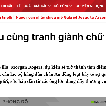
 THI ĐẤU
KẾT QUẢ
GIẢI ĐẤU
ĐỘI BÓNG
CHUYỂN NHƯỢNG
oli cân nhắc chiêu mộ Gabriel Jesus từ Arsenal
Kepa đan
u cùng tranh giành chữ
Villa, Morgan Rogers, dự kiến sẽ trở thành tâm điể
 câu lạc bộ hàng đầu châu Âu đồng loạt bày tỏ sự q
người, sức hấp dẫn từ các ông lớn đang đẩy thương v
PHONG ĐỘ
Thắng
H