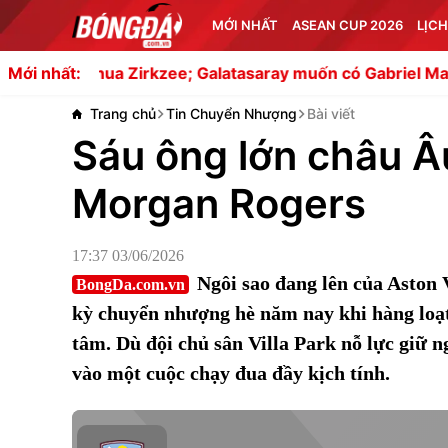
MỚI NHẤT
ASEAN CUP 2026
LỊCH
a Zirkzee; Galatasaray muốn có Gabriel Martinelli
Nap
Mới nhất:
Trang chủ
Tin Chuyển Nhượng
Bài viết
Sáu ông lớn châu Â
Morgan Rogers
17:37 03/06/2026
Ngôi sao đang lên của Aston 
BongDa.com.vn
kỳ chuyển nhượng hè năm nay khi hàng loạt
tâm. Dù đội chủ sân Villa Park nỗ lực giữ 
vào một cuộc chạy đua đầy kịch tính.