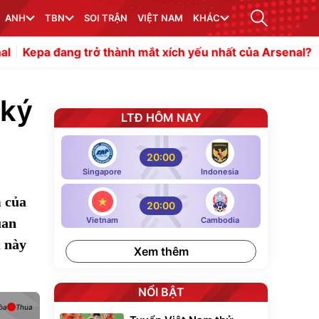
ANH
TBN
SOI TRẬN
VIỆT NAM
KHÁC
g trở thành mắt xích yếu nhất của Arsenal?
HLV Carric
 ký
LTĐ HÔM NAY
20:00
Singapore
Indonesia
m của
20:00
uan
Vietnam
Cambodia
ụ này
Xem thêm
NỔI BẬT
òa
Thua