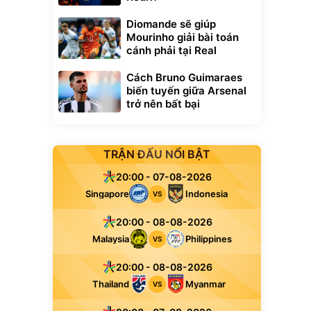
Diomande sẽ giúp
Mourinho giải bài toán
cánh phải tại Real
Cách Bruno Guimaraes
biến tuyến giữa Arsenal
trở nên bất bại
TRẬN ĐẤU NỔI BẬT
20:00 - 07-08-2026
Singapore
Indonesia
VS
20:00 - 08-08-2026
Malaysia
Philippines
VS
20:00 - 08-08-2026
Thailand
Myanmar
VS