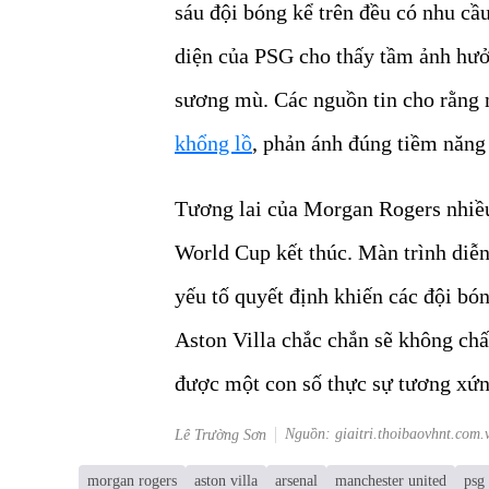
sáu đội bóng kể trên đều có nhu cầ
diện của PSG cho thấy tầm ảnh hưở
sương mù. Các nguồn tin cho rằng 
khổng lồ
, phản ánh đúng tiềm năng
Tương lai của Morgan Rogers nhiều 
World Cup kết thúc. Màn trình diễn
yếu tố quyết định khiến các đội bón
Aston Villa chắc chắn sẽ không ch
được một con số thực sự tương xứng
Nguồn: giaitri.thoibaovhnt.com.
Lê Trường Sơn
morgan rogers
aston villa
arsenal
manchester united
psg