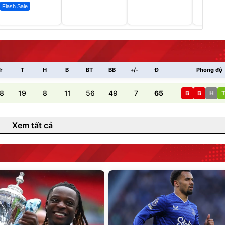
Flash Sale
r
T
H
B
BT
BB
+/-
Đ
Phong độ
8
19
8
11
56
49
7
65
B
B
H
Xem tất cả