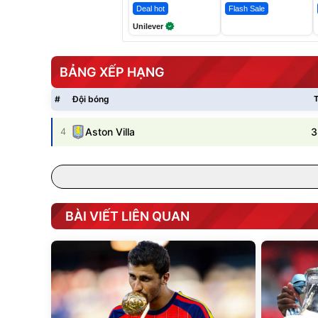
Deal hot
Flash Sale
Unilever
BẢNG XẾP HẠNG
#
Đội bóng
T
3
4
Aston Villa
BÀI VIẾT LIÊN QUAN