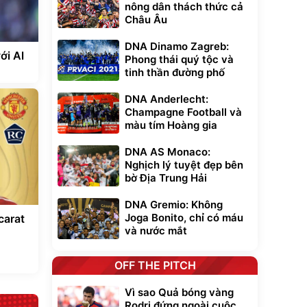
nông dân thách thức cả
Châu Âu
DNA Dinamo Zagreb:
ới Al
Phong thái quý tộc và
tinh thần đường phố
DNA Anderlecht:
Champagne Football và
màu tím Hoàng gia
DNA AS Monaco:
Nghịch lý tuyệt đẹp bên
bờ Địa Trung Hải
DNA Gremio: Không
Joga Bonito, chỉ có máu
carat
và nước mắt
OFF THE PITCH
Vì sao Quả bóng vàng
Rodri đứng ngoài cuộc