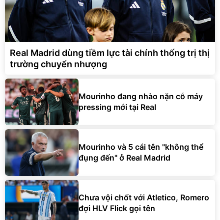
Real Madrid dùng tiềm lực tài chính thống trị thị
trường chuyển nhượng
Mourinho đang nhào nặn cỗ máy
pressing mới tại Real
Mourinho và 5 cái tên "không thể
đụng đến" ở Real Madrid
Chưa vội chốt với Atletico, Romero
đợi HLV Flick gọi tên