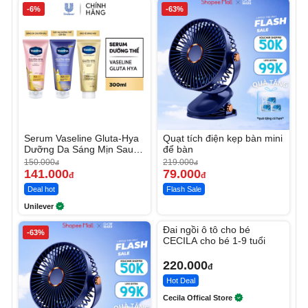
-6%
-63%
Serum Vaseline Gluta-Hya
Quạt tích điện kẹp bàn mini
Dưỡng Da Sáng Mịn Sau 7
để bàn
Ngày
150.000
219.000
đ
đ
141.000
79.000
đ
đ
Deal hot
Flash Sale
Unilever
Unmute
Đai ngồi ô tô cho bé
-63%
CECILA cho bé 1-9 tuổi
220.000
đ
Hot Deal
Cecila Offical Store