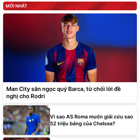
MỚI NHẤT
Man City săn ngọc quý Barca, từ chối lời đề
nghị cho Rodri
Vì sao AS Roma muốn giải cứu sao
52 triệu bảng của Chelsea?