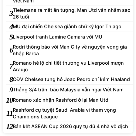
Việt Nam
Tielemans ra mắt ấn tượng, Man Utd vẫn nhắm sao
3
26 tuổi
4
MU đại chiến Chelsea giành chữ ký Igor Thiago
5
Liverpool tranh Lamine Camara với MU
Rodri thông báo với Man City về nguyện vọng gia
6
nhập Barca
Romano hé lộ chi tiết thương vụ Liverpool mượn
7
Araujo
8
CĐV Chelsea tung hô Joao Pedro chỉ kém Haaland
9
Thắng 3/4 trận, báo Malaysia vẫn ngại Việt Nam
10
Romano xác nhận Rashford ở lại Man Utd
Rashford cự tuyệt Saudi Arabia vì tham vọng
11
Champions League
12
Bán kết ASEAN Cup 2026 quy tụ đủ 4 nhà vô địch