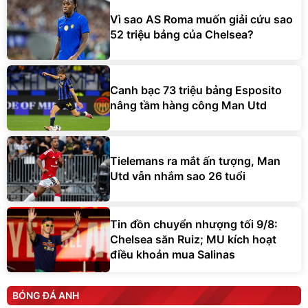
Vì sao AS Roma muốn giải cứu sao
52 triệu bảng của Chelsea?
Canh bạc 73 triệu bảng Esposito
nâng tầm hàng công Man Utd
Tielemans ra mắt ấn tượng, Man
Utd vẫn nhắm sao 26 tuổi
Tin đồn chuyển nhượng tối 9/8:
Chelsea săn Ruiz; MU kích hoạt
điều khoản mua Salinas
BÓNG ĐÁ ANH