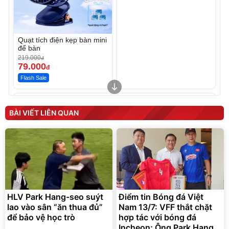
Quạt tích điện kẹp bàn mini
để bàn
219.000
đ
79.000
đ
Flash Sale
Unmute
Unmute
Sữa dưỡng thể nâng tông
Robot Hút Bụi Lau Nhà -
tức thì Vaseline Body
D2-001 - Thông Minh
BÀI VIẾT LIÊN QUAN
190.000
3.000.000
đ
đ
138.330
2.200.000
đ
đ
Discount
Flash Sale
Unmute
Vali Bamozo Khung Nhôm
9066 Size 20/24/28 Cao
Cấp
1.000.000
đ
825.000
HLV Park Hang-seo suýt
Điểm tin Bóng đá Việt
đ
lao vào sân “ăn thua đủ”
Nam 13/7: VFF thắt chặt
Flash Sale
để bảo vệ học trò
hợp tác với bóng đá
Incheon; Ông Park Hang-