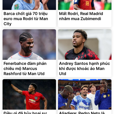
Barca chốt giá 70 triệu
Mất Rodri, Real Madrid
euro mua Rodri từ Man
nhắm mua Zubimendi
City
Fenerbahce đàm phán
Andrey Santos hạnh phúc
chiêu mộ Marcus
khi được khoác áo Man
Rashford từ Man Utd
Utd
Điều gì đã hủy hoại sự
Aliadiere: Pedro Neto là