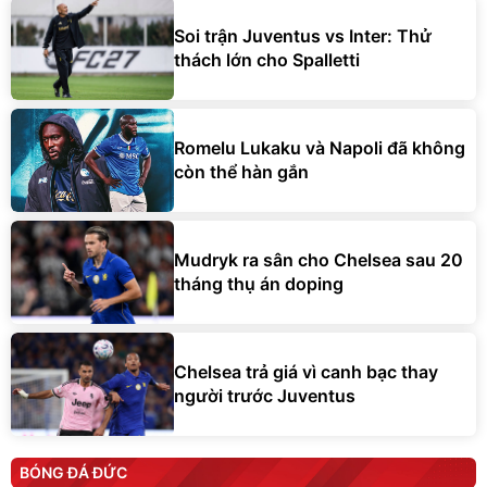
Soi trận Juventus vs Inter: Thử
thách lớn cho Spalletti
Romelu Lukaku và Napoli đã không
còn thể hàn gắn
Mudryk ra sân cho Chelsea sau 20
tháng thụ án doping
Chelsea trả giá vì canh bạc thay
người trước Juventus
BÓNG ĐÁ ĐỨC