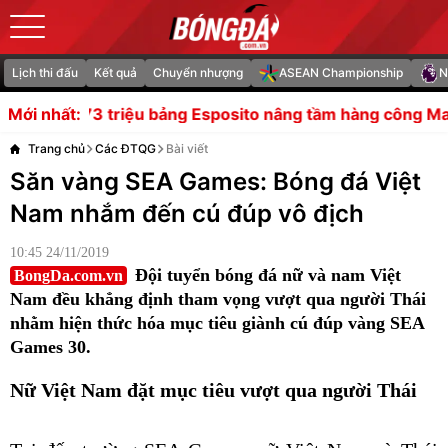
Lịch thi đấu
Kết quả
Chuyển nhượng
ASEAN Championship
N
ng Esposito nâng tầm hàng công Man Utd
Chuyên gia chê
Mới nhất:
Trang chủ
Các ĐTQG
Bài viết
Săn vàng SEA Games: Bóng đá Việt
Nam nhắm đến cú đúp vô địch
10:45 24/11/2019
Đội tuyển bóng đá nữ và nam Việt
BongDa.com.vn
Nam đều khẳng định tham vọng vượt qua người Thái
nhằm hiện thức hóa mục tiêu giành cú đúp vàng SEA
Games 30.
Nữ Việt Nam đặt mục tiêu vượt qua người Thái