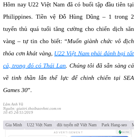
Hôm nay U22 Việt Nam đã có buổi tập đầu tiên tại
Philippines. Tiền vệ Đỗ Hùng Dũng – 1 trong 2
tuyển thủ quá tuổi tăng cường cho chiến dịch săn
vàng – tự tin cho biết: “
Muốn giành chức vô địch
thỏa cơn khát vàng,
U22 Việt Nam phải đánh bại tất
cả, trong đó có Thái Lan
. Chúng tôi đã sẵn sàng cả
về tinh thần lẫn thể lực để chinh chiến tại SEA
Games 30
”.
Lâm Anh Vũ
Nguồn: giaitri.thoibaovhnt.com.vn
10:45 24/11/2019
Gia Minh
U22 Việt Nam
đội tuyển nữ Việt Nam
Park Hang-seo
Ma
ADVERTISEMENT