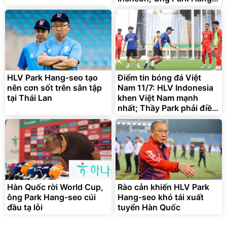
seo gặp khó tại Thái Lan
Lót ghế ôtô, nâng lưng
chống nóng giúp thoải mái
trong di chuyển
295.000
đ
HLV Park Hang-seo tạo
Điểm tin bóng đá Việt
Đã bán nhiều
nên cơn sốt trên sân tập
Nam 11/7: HLV Indonesia
tại Thái Lan
khen Việt Nam mạnh
nhất; Thầy Park phải điều
trần
Hàn Quốc rời World Cup,
Rào cản khiến HLV Park
ông Park Hang-seo cúi
Hang-seo khó tái xuất
đầu tạ lỗi
tuyển Hàn Quốc