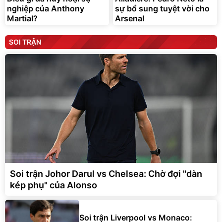
nghiệp của Anthony
sự bổ sung tuyệt vời cho
Martial?
Arsenal
SOI TRẬN
Soi trận Johor Darul vs Chelsea: Chờ đợi "dàn
kép phụ" của Alonso
Soi trận Liverpool vs Monaco: