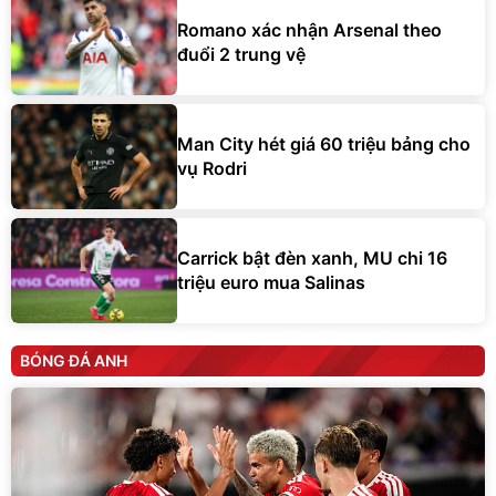
Romano xác nhận Arsenal theo
đuổi 2 trung vệ
Man City hét giá 60 triệu bảng cho
vụ Rodri
Carrick bật đèn xanh, MU chi 16
triệu euro mua Salinas
BÓNG ĐÁ ANH