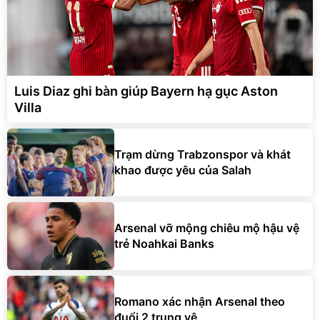
Luis Diaz ghi bàn giúp Bayern hạ gục Aston
Villa
Trạm dừng Trabzonspor và khát
khao được yêu của Salah
Arsenal vỡ mộng chiêu mộ hậu vệ
trẻ Noahkai Banks
Romano xác nhận Arsenal theo
đuổi 2 trung vệ