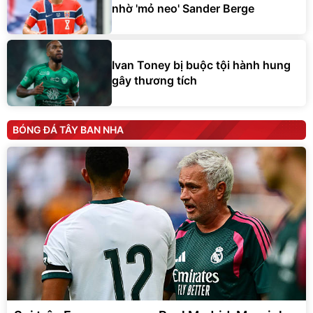
nhờ 'mỏ neo' Sander Berge
Ivan Toney bị buộc tội hành hung
gây thương tích
BÓNG ĐÁ TÂY BAN NHA