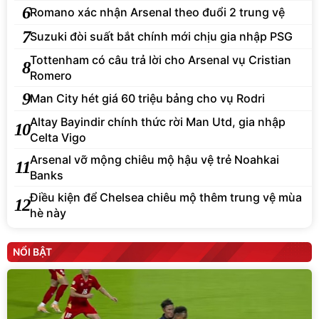
6
Romano xác nhận Arsenal theo đuổi 2 trung vệ
7
Suzuki đòi suất bắt chính mới chịu gia nhập PSG
Tottenham có câu trả lời cho Arsenal vụ Cristian
8
Romero
9
Man City hét giá 60 triệu bảng cho vụ Rodri
Altay Bayindir chính thức rời Man Utd, gia nhập
10
Celta Vigo
Arsenal vỡ mộng chiêu mộ hậu vệ trẻ Noahkai
11
Banks
Điều kiện để Chelsea chiêu mộ thêm trung vệ mùa
12
hè này
NỔI BẬT