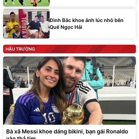
Đình Bắc khoe ảnh lúc nhỏ bên
Quế Ngọc Hải
HẬU TRƯỜNG
Bà xã Messi khoe dáng bikini, bạn gái Ronaldo
vào thả tim