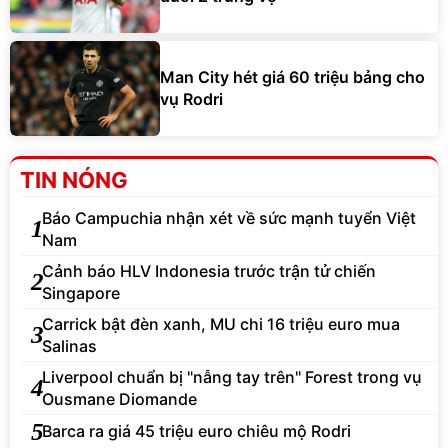
Man City hét giá 60 triệu bảng cho
vụ Rodri
TIN NÓNG
Báo Campuchia nhận xét về sức mạnh tuyển Việt
1
Nam
Cảnh báo HLV Indonesia trước trận tử chiến
2
Singapore
Carrick bật đèn xanh, MU chi 16 triệu euro mua
3
Salinas
Liverpool chuẩn bị "nẫng tay trên" Forest trong vụ
4
Ousmane Diomande
5
Barca ra giá 45 triệu euro chiêu mộ Rodri