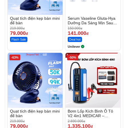
Quạt tích điện kẹp bàn mini
Serum Vaseline Gluta-Hya
để bàn
Dưỡng Da Sáng Mịn Sau 7
Ngày
219.000
150.000
đ
đ
79.000
141.000
đ
đ
Flash Sale
Deal hot
Unilever
-63%
-50%
Quạt tích điện kẹp bàn mini
Bơm Lốp Kích Bình Ô Tô
để bàn
V2 4in1 MEDICAR –
12.000mAh
219.000
2.690.000
đ
đ
79.000
1.335.100
đ
đ