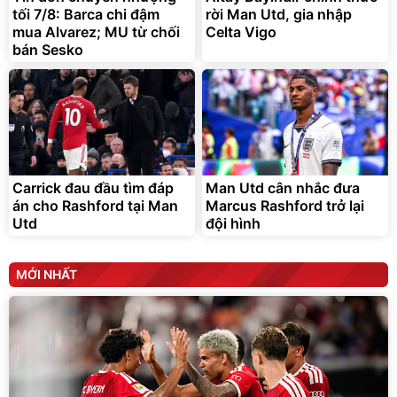
tối 7/8: Barca chi đậm
rời Man Utd, gia nhập
Đã bán nhiều
Đang xem nhiều
mua Alvarez; MU từ chối
Celta Vigo
G-FORCE VIETNA
bán Sesko
Carrick đau đầu tìm đáp
Man Utd cân nhắc đưa
án cho Rashford tại Man
Marcus Rashford trở lại
Utd
đội hình
MỚI NHẤT