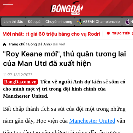
Lịch thi đấu
Kết quả
Chuyển nhượng
ASEAN Championship
N
Singapore 0-1 Ind
0 triệu bảng cho vụ Rodri
Mới nhất:
Trang chủ
Bóng Đá Anh
Bài viết
"Roy Keane mới", thủ quân tương lai
của Man Utd đã xuất hiện
11:22 18/12/2023
Tiền vệ người Anh dự kiến sẽ sớm có
BongDa.com.vn
cho mình một vị trí trong đội hình chính của
Manchester United.
Bất chấp thành tích sa sút của đội một trong những
năm gần đây, Học viện của
Manchester United
vẫn
tiếp tục đào tạo nên những tài năng đầy ấn tượng.