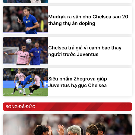
Mudryk ra sân cho Chelsea sau 20
tháng thụ án doping
Chelsea trả giá vì canh bạc thay
người trước Juventus
Siêu phẩm Zhegrova giúp
Juventus hạ gục Chelsea
BÓNG ĐÁ ĐỨC