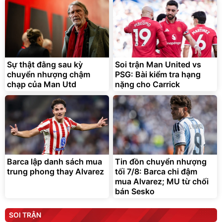
Sự thật đằng sau kỳ
Soi trận Man United vs
chuyển nhượng chậm
PSG: Bài kiểm tra hạng
chạp của Man Utd
nặng cho Carrick
Barca lập danh sách mua
Tin đồn chuyển nhượng
trung phong thay Alvarez
tối 7/8: Barca chi đậm
mua Alvarez; MU từ chối
bán Sesko
SOI TRẬN