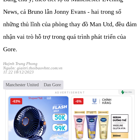
News, cả Bruno lẫn Jonny Evans - hai trong số
những thủ lĩnh của phòng thay đồ Man Utd, đều đảm
nhận vai trò hỗ trợ trong quá trình phát triển của
Gore.
Huỳnh Trung Phong
Nguồn: giaitri.thoibaovhnt.com.vn
11:22 18/12/2023
Manchester United
Dan Gore
ADVERTISEMENT
-63%
-6%