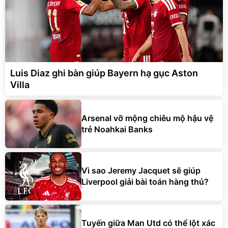
Luis Diaz ghi bàn giúp Bayern hạ gục Aston
Villa
Arsenal vỡ mộng chiêu mộ hậu vệ
trẻ Noahkai Banks
Vì sao Jeremy Jacquet sẽ giúp
Liverpool giải bài toán hàng thủ?
Tuyến giữa Man Utd có thể lột xác