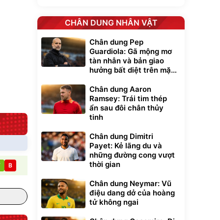
CHÂN DUNG NHÂN VẬT
Chân dung Pep
Guardiola: Gã mộng mơ
tàn nhẫn và bản giao
hưởng bất diệt trên mặt
cỏ xanh
Chân dung Aaron
Ramsey: Trái tim thép
ẩn sau đôi chân thủy
tinh
Chân dung Dimitri
Payet: Kẻ lãng du và
những đường cong vượt
thời gian
T
B
Chân dung Neymar: Vũ
điệu dang dở của hoàng
tử không ngai