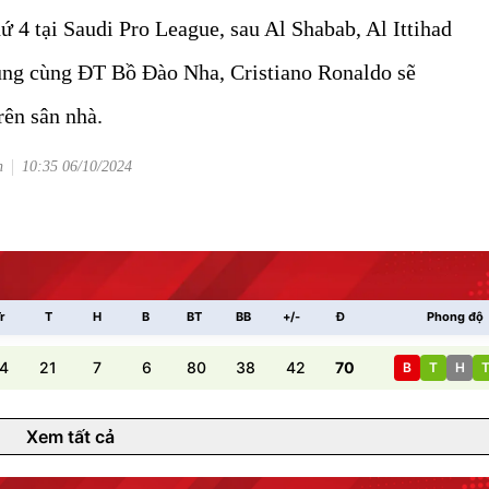
ứ 4 tại Saudi Pro League, sau Al Shabab, Al Ittihad
trung cùng ĐT Bồ Đào Nha, Cristiano Ronaldo sẽ
rên sân nhà.
n
10:35 06/10/2024
r
T
H
B
BT
BB
+/-
Đ
Phong độ
4
21
7
6
80
38
42
70
B
T
H
Xem tất cả