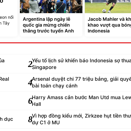
rỡ
eon nổi
Argentina lập ngày lễ
Jacob Mahler và kh
n Tây
quốc gia mừng chiến
khao vượt qua bón
thắng trước tuyển Anh
Indonesia
ủa
Yếu tố lịch sử khiến báo Indonesia sợ thu
2
Singapore
Real
Arsenal duyệt chi 77 triệu bảng, giải quy
4
bài toán chạy cánh
Harry Amass cản bước Man Utd mua Lew
6
Hall
Vì hợp đồng kiểu mới, Zirkzee hụt tiền th
8
nh dục
dự C1 ở MU