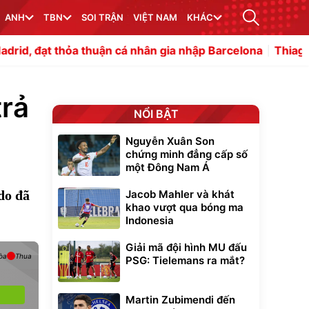
ANH
TBN
SOI TRẬN
VIỆT NAM
KHÁC
a thuận cá nhân gia nhập Barcelona
Thiago Almada chuẩn bị
trả
NỔI BẬT
Nguyễn Xuân Son
chứng minh đẳng cấp số
một Đông Nam Á
do đã
Jacob Mahler và khát
khao vượt qua bóng ma
Indonesia
Giải mã đội hình MU đấu
òa
Thua
PSG: Tielemans ra mắt?
Martin Zubimendi đến