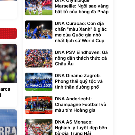
DNA Olympique
Marseille: Ngôi sao vàng
bất tử của bóng đá Pháp
DNA Curacao: Cơn địa
chấn "màu Xanh" & giấc
mơ của Quốc gia nhỏ
nhất lịch sử World Cup
DNA PSV Eindhoven: Gã
nông dân thách thức cả
Châu Âu
DNA Dinamo Zagreb:
Phong thái quý tộc và
tinh thần đường phố
Barca
l
DNA Anderlecht:
Champagne Football và
màu tím Hoàng gia
DNA AS Monaco:
Nghịch lý tuyệt đẹp bên
bờ Địa Trung Hải