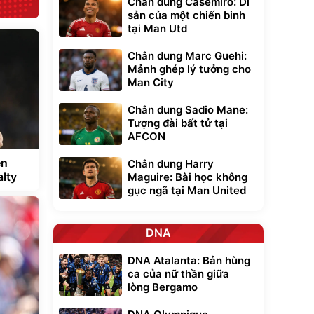
Chân dung Casemiro: Di
sản của một chiến binh
tại Man Utd
Chân dung Marc Guehi:
Mảnh ghép lý tưởng cho
Man City
Chân dung Sadio Mane:
Tượng đài bất tử tại
AFCON
ền
Chân dung Harry
alty
Maguire: Bài học không
gục ngã tại Man United
DNA
DNA Atalanta: Bản hùng
ca của nữ thần giữa
lòng Bergamo