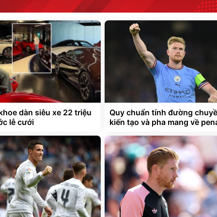
khoe dàn siêu xe 22 triệu
Quy chuẩn tính đường chuy
c lễ cưới
kiến tạo và pha mang về pen