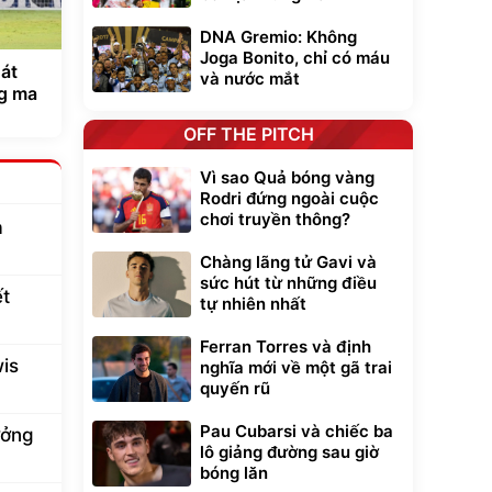
DNA Gremio: Không
Joga Bonito, chỉ có máu
át
và nước mắt
g ma
OFF THE PITCH
Vì sao Quả bóng vàng
Rodri đứng ngoài cuộc
chơi truyền thông?
a
Chàng lãng tử Gavi và
sức hút từ những điều
ết
tự nhiên nhất
Ferran Torres và định
is
nghĩa mới về một gã trai
quyến rũ
Pau Cubarsi và chiếc ba
ưởng
lô giảng đường sau giờ
bóng lăn