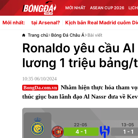
MỚI NHẤT
ASEAN CUP 2026
LỊCH
i Arsenal?
Kịch bản Real Madrid cuỗm Diomande trước m
Mới nhất:
Trang chủ
Bóng Đá Châu Á
Bài viết
Ronaldo yêu cầu Al
lương 1 triệu bảng/
10:35 06/10/2024
Nhằm hiện thực hóa tham vọng
BongDa.com.vn
thúc giục ban lãnh đạo Al Nassr đưa về Kev
22-05
13-05
4 - 1
1 - 1