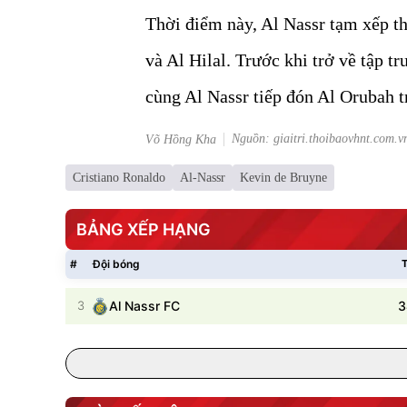
Thời điểm này, Al Nassr tạm xếp th
và Al Hilal. Trước khi trở về tập 
cùng Al Nassr tiếp đón Al Orubah t
Nguồn: giaitri.thoibaovhnt.com.v
Võ Hồng Kha
Cristiano Ronaldo
Al-Nassr
Kevin de Bruyne
BẢNG XẾP HẠNG
#
Đội bóng
T
3
3
Al Nassr FC