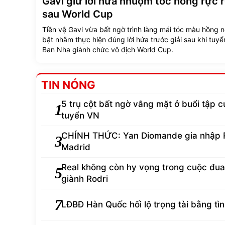
Gavi giữ lời hứa nhuộm tóc hồng rực 
sau World Cup
Tiền vệ Gavi vừa bất ngờ trình làng mái tóc màu hồng n
bật nhằm thực hiện đúng lời hứa trước giải sau khi tuyể
Ban Nha giành chức vô địch World Cup.
TIN NÓNG
5 trụ cột bất ngờ vắng mặt ở buổi tập c
1
tuyển VN
CHÍNH THỨC: Yan Diomande gia nhập 
3
Madrid
Real không còn hy vọng trong cuộc đua
5
giành Rodri
7
LĐBĐ Hàn Quốc hối lộ trọng tài bằng tì