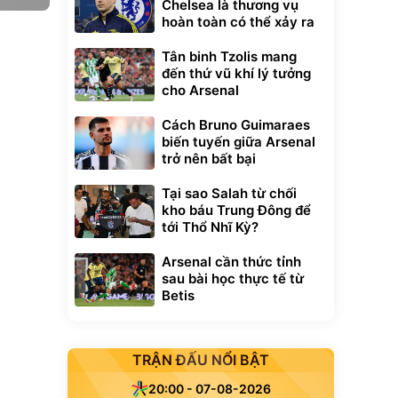
Chelsea là thương vụ
hoàn toàn có thể xảy ra
Tân binh Tzolis mang
đến thứ vũ khí lý tưởng
cho Arsenal
Cách Bruno Guimaraes
biến tuyến giữa Arsenal
trở nên bất bại
Tại sao Salah từ chối
kho báu Trung Đông để
tới Thổ Nhĩ Kỳ?
Arsenal cần thức tỉnh
sau bài học thực tế từ
Betis
TRẬN ĐẤU NỔI BẬT
20:00 - 07-08-2026