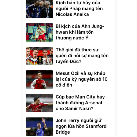
Kịch bản tự hủy của
người Pháp mang tên
Nicolas Anelka
Bi kịch của Ahn Jung-
hwan khi làm tổn
thương nước Ý
Thế giới đã thực sự
quên đi nỗi sợ mang tên
tuyển Đức?
Mesut Ozil và sự khép
lại của kỷ nguyên số 10
cổ điển
Cúp bạc Man City hay
thánh đường Arsenal
cho Samir Nasri?
John Terry người giữ
ngọn lửa hồn Stamford
Bridge