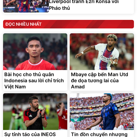
Liverpool tranh Ezri Konsa với
Pháo thủ
ĐỌC NHIỀU NHẤT
Bài học cho thủ quân
Mbaye cập bến Man Utd
Indonesia sau lời chỉ trích
đe dọa tương lai của
Việt Nam
Amad
Sự tỉnh táo của INEOS
Tin đồn chuyển nhượng