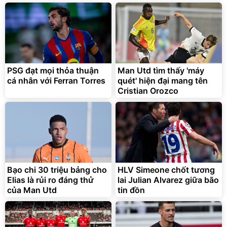
3.000.000
đ
2.143.650
399.000
đ
đ
Flash Sale
Đã bán nhiều
PSG đạt mọi thỏa thuận
Man Utd tìm thấy 'máy
cá nhân với Ferran Torres
quét' hiện đại mang tên
Cristian Orozco
Bạt phủ xe ô tô cao cấp,
Xe đạp điện trợ lực G-
tráng nhôm 03 lớp
Force C14 gấp gọn bỏ cốp
tiện lợi
392.000
9.900.000
đ
đ
325.000
7.092.000
Bạo chi 30 triệu bảng cho
đ
HLV Simeone chốt tương
đ
Elias là rủi ro đáng thử
lai Julian Alvarez giữa bão
Đã bán nhiều
Đang xem nhiều
của Man Utd
tin đồn
G-FORCE VIETNA