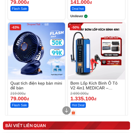
79.000
141.000
đ
đ
Flash Sale
Deal hot
Unilever
-63%
-50%
Quạt tích điện kẹp bàn mini
Bơm Lốp Kích Bình Ô Tô
để bàn
V2 4in1 MEDICAR –
12.000mAh
219.000
2.690.000
đ
đ
79.000
1.335.100
đ
đ
Flash Sale
Hot Deal
Unmute
Unmute
Máy ép chậm trái cây
Máy rửa xe cầm tay xịt rửa
BÀI VIẾT LIÊN QUAN
Elmich JEE 1855OL
cao áp có tạo bọt tuyết