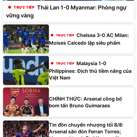
Thái Lan 1-0 Myanmar: Phòng ngự
vững vàng
Chelsea 3-0 AC Milan:
Moises Caicedo lập siêu phẩm
Malaysia 1-0
Philippines: Địch thủ tiềm năng của
Việt Nam
CHÍNH THỨC: Arsenal công bố
bom tấn Bruno Guimaraes
Tin đồn chuyển nhượng tối 8/8:
Arsenal săn đón Ferran Torres;