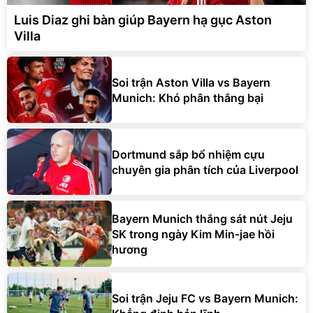
Luis Diaz ghi bàn giúp Bayern hạ gục Aston
Villa
Soi trận Aston Villa vs Bayern
Munich: Khó phân thắng bại
Dortmund sắp bổ nhiệm cựu
chuyên gia phân tích của Liverpool
Bayern Munich thắng sát nút Jeju
SK trong ngày Kim Min-jae hồi
hương
Soi trận Jeju FC vs Bayern Munich: