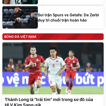
Soi trận Spurs vs Getafe: De Zerbi
duy trì chuỗi trận hoàn hảo
BÓNG ĐÁ VIỆT NAM
Thành Long là "trái tim" mới trong sơ đồ của
HLV Kim Sang-sik