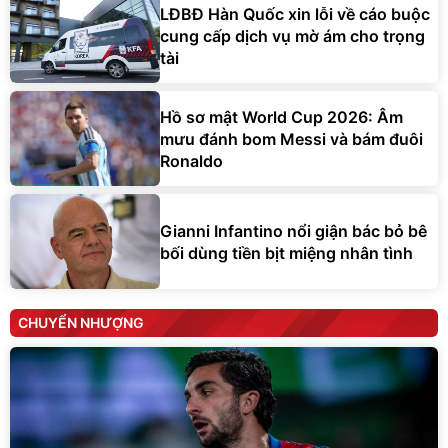
LĐBĐ Hàn Quốc xin lỗi về cáo buộc
cung cấp dịch vụ mờ ám cho trọng
tài
Hồ sơ mật World Cup 2026: Âm
mưu đánh bom Messi và bám đuôi
Ronaldo
Gianni Infantino nổi giận bác bỏ bê
bối dùng tiền bịt miệng nhân tình
CHUYỂN NHƯỢNG