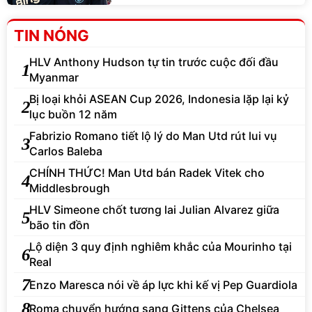
TIN NÓNG
HLV Anthony Hudson tự tin trước cuộc đối đầu
1
Myanmar
Bị loại khỏi ASEAN Cup 2026, Indonesia lặp lại kỷ
2
lục buồn 12 năm
Fabrizio Romano tiết lộ lý do Man Utd rút lui vụ
3
Carlos Baleba
CHÍNH THỨC! Man Utd bán Radek Vitek cho
4
Middlesbrough
HLV Simeone chốt tương lai Julian Alvarez giữa
5
bão tin đồn
Lộ diện 3 quy định nghiêm khắc của Mourinho tại
6
Real
7
Enzo Maresca nói về áp lực khi kế vị Pep Guardiola
8
Roma chuyển hướng sang Gittens của Chelsea