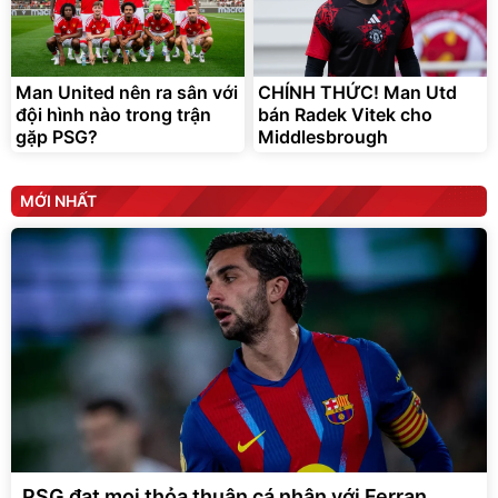
Man United nên ra sân với
CHÍNH THỨC! Man Utd
đội hình nào trong trận
bán Radek Vitek cho
gặp PSG?
Middlesbrough
MỚI NHẤT
PSG đạt mọi thỏa thuận cá nhân với Ferran