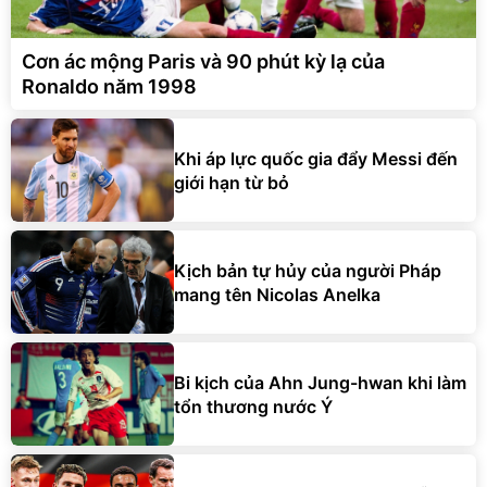
Cơn ác mộng Paris và 90 phút kỳ lạ của
Ronaldo năm 1998
Khi áp lực quốc gia đẩy Messi đến
giới hạn từ bỏ
Kịch bản tự hủy của người Pháp
mang tên Nicolas Anelka
Bi kịch của Ahn Jung-hwan khi làm
tổn thương nước Ý