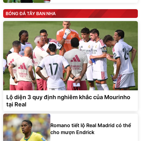
BÓNG ĐÁ TÂY BAN NHA
Lộ diện 3 quy định nghiêm khắc của Mourinho
tại Real
Romano tiết lộ Real Madrid có thể
cho mượn Endrick