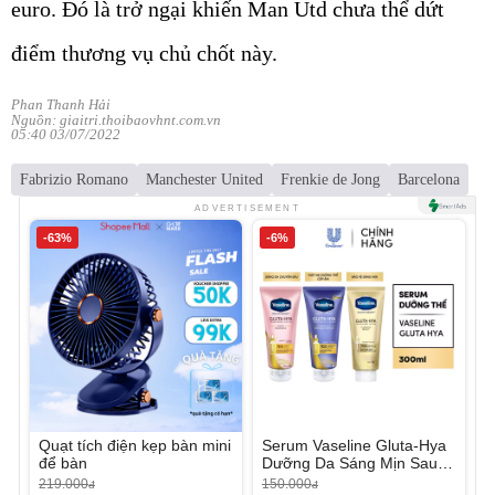
euro. Đó là trở ngại khiến Man Utd chưa thể dứt
điểm thương vụ chủ chốt này.
Phan Thanh Hải
Nguồn: giaitri.thoibaovhnt.com.vn
05:40 03/07/2022
Fabrizio Romano
Manchester United
Frenkie de Jong
Barcelona
ADVERTISEMENT
-63%
-6%
Quạt tích điện kẹp bàn mini
Serum Vaseline Gluta-Hya
để bàn
Dưỡng Da Sáng Mịn Sau 7
Ngày
219.000
150.000
đ
đ