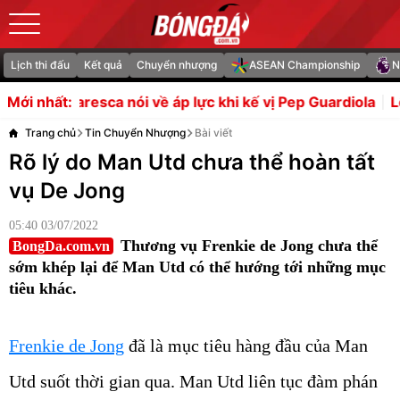
Lịch thi đấu
Kết quả
Chuyển nhượng
ASEAN Championship
N
ề áp lực khi kế vị Pep Guardiola
Lộ diện 3 quy định ngh
Mới nhất:
Trang chủ
Tin Chuyển Nhượng
Bài viết
Rõ lý do Man Utd chưa thể hoàn tất
vụ De Jong
05:40 03/07/2022
Thương vụ Frenkie de Jong chưa thể
BongDa.com.vn
sớm khép lại để Man Utd có thể hướng tới những mục
tiêu khác.
Frenkie de Jong
đã là mục tiêu hàng đầu của Man
Utd suốt thời gian qua. Man Utd liên tục đàm phán