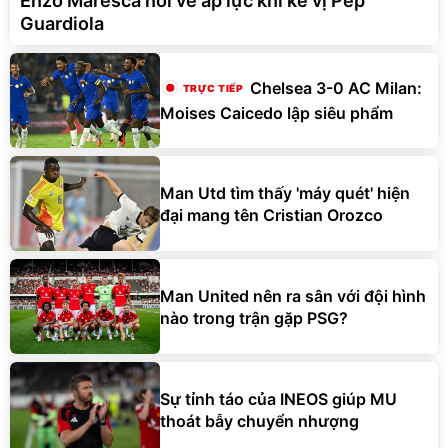
Enzo Maresca nói về áp lực khi kế vị Pep
Guardiola
Chelsea 3-0 AC Milan:
Moises Caicedo lập siêu phẩm
Man Utd tìm thấy 'máy quét' hiện
đại mang tên Cristian Orozco
Man United nên ra sân với đội hình
nào trong trận gặp PSG?
Sự tỉnh táo của INEOS giúp MU
thoát bẫy chuyển nhượng