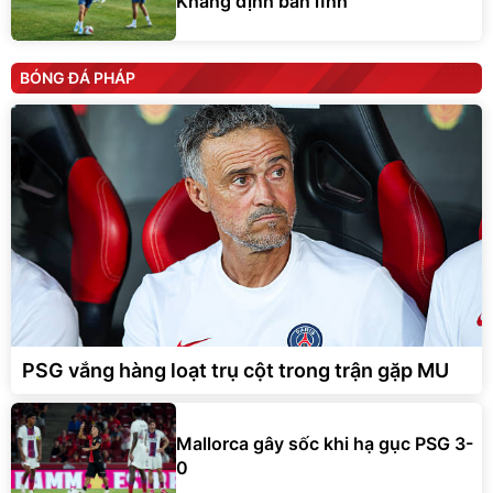
Khẳng định bản lĩnh
BÓNG ĐÁ PHÁP
PSG vắng hàng loạt trụ cột trong trận gặp MU
Mallorca gây sốc khi hạ gục PSG 3-
0