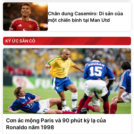
Chân dung Casemiro: Di sản của
một chiến binh tại Man Utd
KÝ ỨC SÂN CỎ
Cơn ác mộng Paris và 90 phút kỳ lạ của
Ronaldo năm 1998