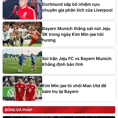
Dortmund sắp bổ nhiệm cựu
chuyên gia phân tích của Liverpool
Bayern Munich thắng sát nút Jeju
SK trong ngày Kim Min-jae hồi
hương
Soi trận Jeju FC vs Bayern Munich:
Khẳng định bản lĩnh
Kim Min-jae từ chối Man Utd để
bám trụ lại Bayern
BÓNG ĐÁ PHÁP