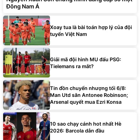
Đông Nam Á
Xoay tua là bài toán hợp lý của đội
tuyển Việt Nam
Giải mã đội hình MU đấu PSG:
Tielemans ra mắt?
Tin đồn chuyển nhượng tối 6/8:
Man Utd săn Antonee Robinson;
Arsenal quyết mua Ezri Konsa
10 sao chạy cánh hot nhất Hè
2026: Barcola dẫn đầu