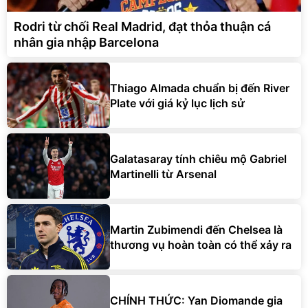
Rodri từ chối Real Madrid, đạt thỏa thuận cá
nhân gia nhập Barcelona
Thiago Almada chuẩn bị đến River
Plate với giá kỷ lục lịch sử
Galatasaray tính chiêu mộ Gabriel
Martinelli từ Arsenal
Martin Zubimendi đến Chelsea là
thương vụ hoàn toàn có thể xảy ra
CHÍNH THỨC: Yan Diomande gia