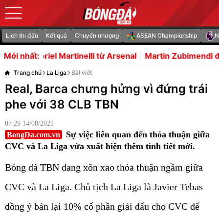
Lịch thi đấu
Kết quả
Chuyển nhượng
ASEAN Championship
N
nelli từ Arsenal
Martin Zubimendi đến Chelsea là thươn
Mới nhất:
Trang chủ
La Liga
Bài viết
Real, Barca chưng hửng vì đứng trái
phe với 38 CLB TBN
07:29 14/08/2021
Sự việc liên quan đến thỏa thuận giữa
BongDa.com.vn
CVC và La Liga vừa xuất hiện thêm tình tiết mới.
Bóng đá TBN đang xôn xao thỏa thuận ngầm giữa
CVC và La Liga. Chủ tịch La Liga là Javier Tebas
đồng ý bán lại 10% cổ phần giải đấu cho CVC để