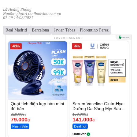
Lữ Hoàng Phong
Nguồn: giaitri.thoibaovhnt.com.vn
07:29 14/08/2021
Real Madrid
Barcelona
Javier Tebas
Florentino Perez
ADVERTISEMENT
-63%
-6%
Quạt tích điện kẹp bàn mini
Serum Vaseline Gluta-Hya
để bàn
Dưỡng Da Sáng Mịn Sau 7
Ngày
219.000
150.000
đ
đ
79.000
141.000
đ
đ
Flash Sale
Deal hot
Unilever