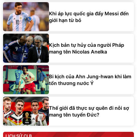
Khi áp lực quốc gia đẩy Messi đến
giới hạn từ bỏ
Kịch bản tự hủy của người Pháp
mang tên Nicolas Anelka
Bi kịch của Ahn Jung-hwan khi làm
tổn thương nước Ý
Thế giới đã thực sự quên đi nỗi sợ
mang tên tuyển Đức?
LỊCH SỬ CLB