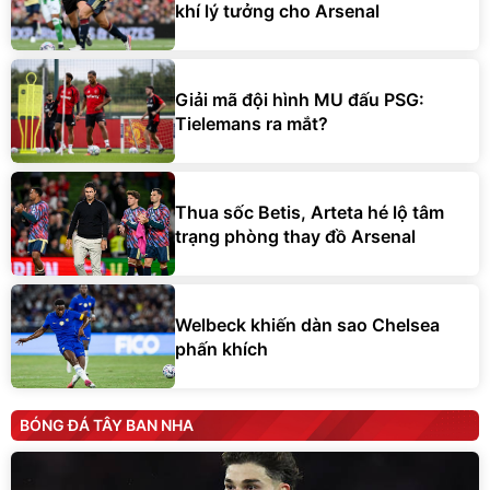
khí lý tưởng cho Arsenal
Giải mã đội hình MU đấu PSG:
Tielemans ra mắt?
Thua sốc Betis, Arteta hé lộ tâm
trạng phòng thay đồ Arsenal
Welbeck khiến dàn sao Chelsea
phấn khích
BÓNG ĐÁ TÂY BAN NHA