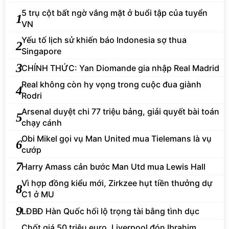
5 trụ cột bất ngờ vắng mặt ở buổi tập của tuyển
1
VN
Yếu tố lịch sử khiến báo Indonesia sợ thua
2
Singapore
3
CHÍNH THỨC: Yan Diomande gia nhập Real Madrid
Real không còn hy vọng trong cuộc đua giành
4
Rodri
Arsenal duyệt chi 77 triệu bảng, giải quyết bài toán
5
chạy cánh
Obi Mikel gọi vụ Man United mua Tielemans là vụ
6
cướp
7
Harry Amass cản bước Man Utd mua Lewis Hall
Vì hợp đồng kiểu mới, Zirkzee hụt tiền thưởng dự
8
C1 ở MU
9
LĐBĐ Hàn Quốc hối lộ trọng tài bằng tình dục
Chốt giá 50 triệu euro, Liverpool đón Ibrahim