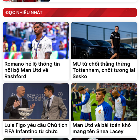
ĐỌC NHIỀU NHẤT
Romano hé lộ thông tin
MU từ chối thẳng thừng
nội bộ Man Utd về
Tottenham, chốt tương lai
Rashford
Sesko
Luis Figo yêu cầu Chủ tịch
Man Utd và bài toán khó
FIFA Infantino từ chức
mang tên Shea Lacey