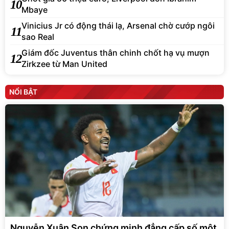
10
Mbaye
Vinicius Jr có động thái lạ, Arsenal chờ cướp ngôi
11
sao Real
Giám đốc Juventus thân chinh chốt hạ vụ mượn
12
Zirkzee từ Man United
NỔI BẬT
Nguyễn Xuân Son chứng minh đẳng cấp số một