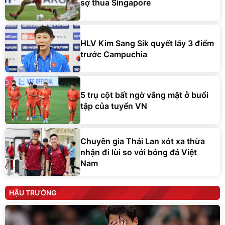
sợ thua Singapore
HLV Kim Sang Sik quyết lấy 3 điểm
trước Campuchia
5 trụ cột bất ngờ vắng mặt ở buổi
tập của tuyển VN
Chuyên gia Thái Lan xót xa thừa
nhận đi lùi so với bóng đá Việt
Nam
HẬU TRƯỜNG