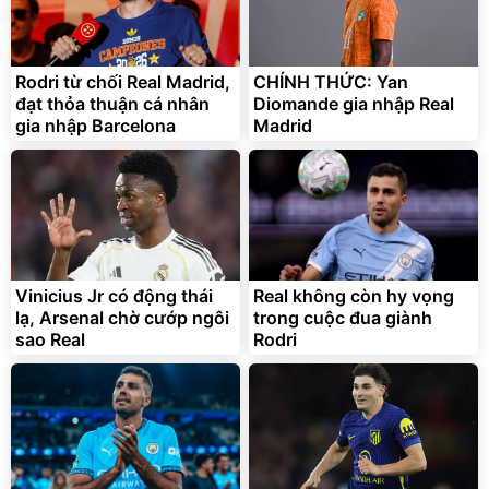
Rodri từ chối Real Madrid,
CHÍNH THỨC: Yan
đạt thỏa thuận cá nhân
Diomande gia nhập Real
gia nhập Barcelona
Madrid
Bạt phủ xe ô tô cao cấp,
Xe đạp điện trợ lực G-
tráng nhôm 03 lớp
Force C14 gấp gọn bỏ cốp
tiện lợi
392.000
9.900.000
đ
đ
325.000
7.092.000
Vinicius Jr có động thái
đ
Real không còn hy vọng
đ
lạ, Arsenal chờ cướp ngôi
trong cuộc đua giành
Đã bán nhiều
Đang xem nhiều
sao Real
Rodri
G-FORCE VIETNA