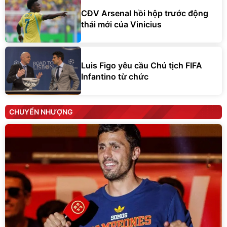
CĐV Arsenal hồi hộp trước động
thái mới của Vinicius
Luis Figo yêu cầu Chủ tịch FIFA
Infantino từ chức
CHUYỂN NHƯỢNG