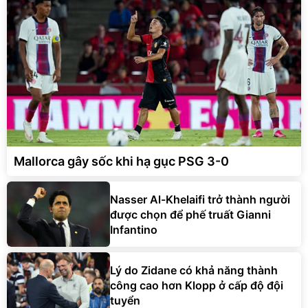
Mallorca gây sốc khi hạ gục PSG 3-0
Nasser Al-Khelaifi trở thành người
được chọn để phế truất Gianni
Infantino
Lý do Zidane có khả năng thành
công cao hơn Klopp ở cấp độ đội
tuyển