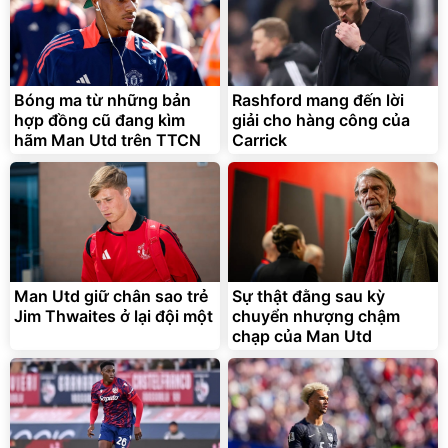
Unmute
Vali Bamozo Khung Nhôm
9066 Size 20/24/28 Cao
Cấp
1.000.000
đ
825.000
Bóng ma từ những bản
Rashford mang đến lời
đ
hợp đồng cũ đang kìm
giải cho hàng công của
Flash Sale
hãm Man Utd trên TTCN
Carrick
Lót ghế ôtô, nâng lưng
chống nóng giúp thoải mái
trong di chuyển
295.000
Man Utd giữ chân sao trẻ
Sự thật đằng sau kỳ
đ
Jim Thwaites ở lại đội một
chuyển nhượng chậm
Đã bán nhiều
chạp của Man Utd