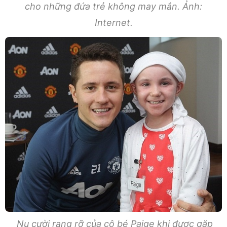
cho những đứa trẻ không may mắn. Ảnh:
Internet.
Nụ cười rạng rỡ của cô bé Paige khi được gặp