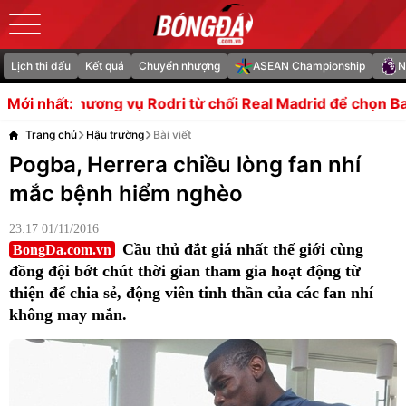
Lịch thi đấu
Kết quả
Chuyển nhượng
ASEAN Championship
N
dri từ chối Real Madrid để chọn Barcelona
Inter Milan 
Mới nhất:
Trang chủ
Hậu trường
Bài viết
Pogba, Herrera chiều lòng fan nhí
mắc bệnh hiểm nghèo
23:17 01/11/2016
Cầu thủ đắt giá nhất thế giới cùng
BongDa.com.vn
đồng đội bớt chút thời gian tham gia hoạt động từ
thiện để chia sẻ, động viên tinh thần của các fan nhí
không may mắn.