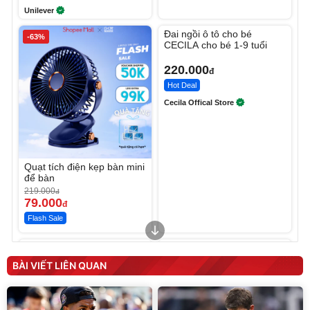
Unilever
Unmute
Đai ngồi ô tô cho bé
-63%
CECILA cho bé 1-9 tuổi
220.000
đ
Hot Deal
Cecila Offical Store
Quạt tích điện kẹp bàn mini
để bàn
219.000
đ
79.000
đ
Flash Sale
Unmute
Unmute
Sữa dưỡng thể nâng tông
Robot Hút Bụi Lau Nhà -
tức thì Vaseline Body
D2-001 - Thông Minh
BÀI VIẾT LIÊN QUAN
190.000
3.000.000
đ
đ
138.330
2.200.000
đ
đ
Discount
Flash Sale