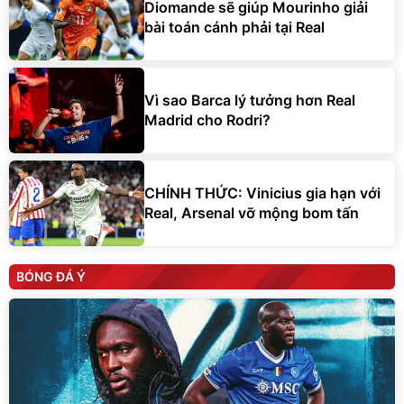
Diomande sẽ giúp Mourinho giải
bài toán cánh phải tại Real
Vì sao Barca lý tưởng hơn Real
Madrid cho Rodri?
CHÍNH THỨC: Vinicius gia hạn với
Real, Arsenal vỡ mộng bom tấn
BÓNG ĐÁ Ý