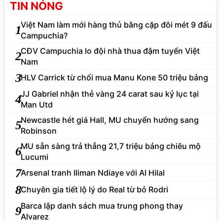
TIN NÓNG
Việt Nam làm mới hàng thủ bằng cặp đôi mét 9 đấu
1
Campuchia?
CĐV Campuchia lo đội nhà thua đậm tuyển Việt
2
Nam
3
HLV Carrick từ chối mua Manu Kone 50 triệu bảng
JJ Gabriel nhận thẻ vàng 24 carat sau kỷ lục tại
4
Man Utd
Newcastle hét giá Hall, MU chuyển hướng sang
5
Robinson
MU sẵn sàng trả thẳng 21,7 triệu bảng chiêu mộ
6
Lucumi
7
Arsenal tranh Iliman Ndiaye với Al Hilal
8
Chuyên gia tiết lộ lý do Real từ bỏ Rodri
Barca lập danh sách mua trung phong thay
9
Alvarez