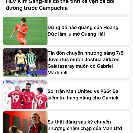
HLV Kim Sang-sik có thể tính kế vẹn cả đôi
đường trước Campuchia
Đừng để hào quang của Hoàng
Đức làm lu mờ Quang Hải
Tin đồn chuyển nhượng sáng 7/8:
Juventus mượn Joshua Zirkzee;
Galatasaray muốn có Gabriel
Martinelli
Soi trận Man United vs PSG: Bài
kiểm tra hạng nặng cho Carrick
Sự thật đằng sau kỳ chuyển
nhượng chậm chạp của Man Utd