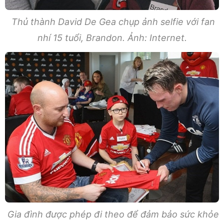
Thủ thành David De Gea chụp ảnh selfie với fan
nhí 15 tuổi, Brandon. Ảnh: Internet.
Gia đình được phép đi theo để đảm bảo sức khỏe