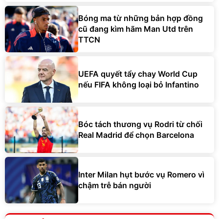
Bóng ma từ những bản hợp đồng
cũ đang kìm hãm Man Utd trên
TTCN
UEFA quyết tẩy chay World Cup
nếu FIFA không loại bỏ Infantino
Bóc tách thương vụ Rodri từ chối
Real Madrid để chọn Barcelona
Inter Milan hụt bước vụ Romero vì
chậm trễ bán người