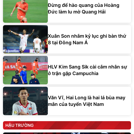
Đừng để hào quang của Hoàng
Đức làm lu mờ Quang Hải
Xuân Son nhắm kỷ lục ghi bàn thứ
8 tại Đông Nam Á
HLV Kim Sang Sik cài cắm nhân sự
ở trận gặp Campuchia
Văn Vĩ, Hai Long là hai lá bùa may
mắn của tuyển Việt Nam
HẬU TRƯỜNG