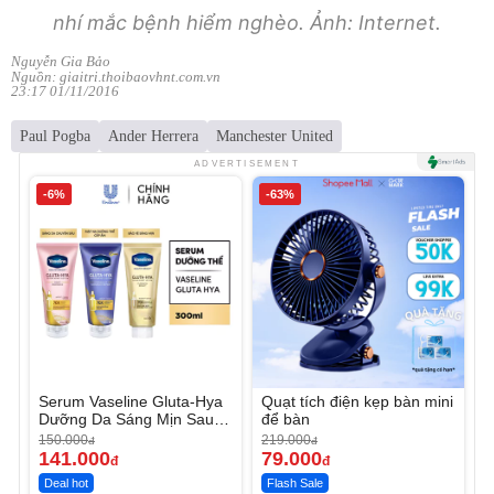
nhí mắc bệnh hiểm nghèo. Ảnh: Internet.
Nguyễn Gia Bảo
Nguồn: giaitri.thoibaovhnt.com.vn
23:17 01/11/2016
Paul Pogba
Ander Herrera
Manchester United
ADVERTISEMENT
-6%
-63%
Serum Vaseline Gluta-Hya
Quạt tích điện kẹp bàn mini
Dưỡng Da Sáng Mịn Sau 7
để bàn
Ngày
150.000
219.000
đ
đ
141.000
79.000
đ
đ
Deal hot
Flash Sale