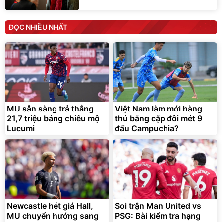
ĐỌC NHIỀU NHẤT
MU sẵn sàng trả thẳng
Việt Nam làm mới hàng
21,7 triệu bảng chiêu mộ
thủ bằng cặp đôi mét 9
Lucumi
đấu Campuchia?
Newcastle hét giá Hall,
Soi trận Man United vs
MU chuyển hướng sang
PSG: Bài kiểm tra hạng