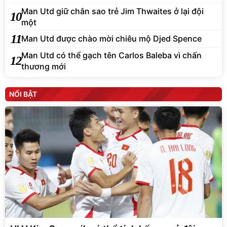
Man Utd giữ chân sao trẻ Jim Thwaites ở lại đội
10
một
11
Man Utd được chào mời chiêu mộ Djed Spence
Man Utd có thể gạch tên Carlos Baleba vì chấn
12
thương mới
NỔI BẬT