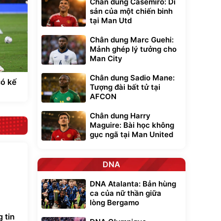
Chân dung Casemiro: Di
sản của một chiến binh
tại Man Utd
Chân dung Marc Guehi:
Mảnh ghép lý tưởng cho
Man City
Chân dung Sadio Mane:
ó kế
Tượng đài bất tử tại
AFCON
Chân dung Harry
Maguire: Bài học không
gục ngã tại Man United
DNA
DNA Atalanta: Bản hùng
ca của nữ thần giữa
lòng Bergamo
 tin