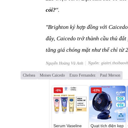
cỏi?
".
"Brighton ký hợp đồng với Caicedo 
đây, Caicedo trở thành cầu thủ đắt
tăng giá chóng mặt như thế chỉ từ 
Nguồn: giaitri.thoibaov
Nguyễn Hoàng Vũ Anh
Chelsea
Moises Caicedo
Enzo Fernandez
Paul Merson
-6%
-63%
Serum Vaseline
Quạt tích điện kẹp