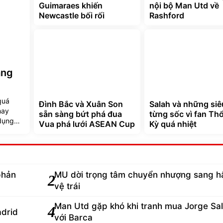
Guimaraes khiến
nội bộ Man Utd về
Newcastle bối rối
Rashford
ang
quá
Đình Bắc và Xuân Son
Salah và những siê
hay
sẵn sàng bứt phá đua
từng sốc vì fan Th
dụng
Vua phá lưới ASEAN Cup
Kỳ quá nhiệt
phản
MU dời trọng tâm chuyển nhượng sang h
2
vệ trái
Man Utd gặp khó khi tranh mua Jorge Sal
4
adrid
với Barca