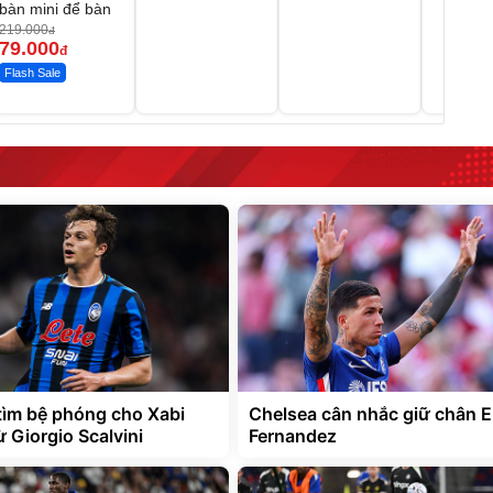
bàn mini để bàn
219.000
đ
79.000
đ
Flash Sale
tìm bệ phóng cho Xabi
Chelsea cân nhắc giữ chân 
 Giorgio Scalvini
Fernandez