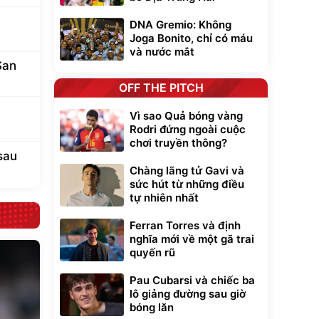
DNA Gremio: Không
Joga Bonito, chỉ có máu
và nước mắt
San
OFF THE PITCH
Vì sao Quả bóng vàng
Rodri đứng ngoài cuộc
chơi truyền thông?
sau
Chàng lãng tử Gavi và
sức hút từ những điều
tự nhiên nhất
Ferran Torres và định
nghĩa mới về một gã trai
quyến rũ
Pau Cubarsi và chiếc ba
lô giảng đường sau giờ
bóng lăn