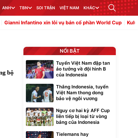
ANH
TBN
SOI TRẬN
VIỆT NAM
KHÁC
ntino xin lỗi vụ bán cổ phần World Cup
Kulusevski và Kud
NỔI BẬT
Tuyển Việt Nam đập tan
ảo tưởng về đội hình B
ng bộ
của Indonesia
Thắng Indonesia, tuyển
Việt Nam thong dong
bảo vệ ngôi vương
Nguy cơ hai kỳ AFF Cup
liên tiếp bị loại từ vòng
bảng của Indonesia
Tielemans hay