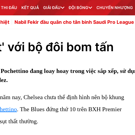
 THI ĐẤU
KẾT QUẢ
GIẢI ĐẤU
ĐỘI BÓNG
CHUYỂN NHƯỢNG
ekir đầu quân cho tân binh Saudi Pro League
Gianni Infa
' với bộ đôi bom tấn
ochettino đang loay hoay trong việc sắp xếp, sử dụ
ez.
năm nay, Chelsea chưa thể định hình nên bộ khung
hettino
. The Blues đứng thứ 10 trên BXH Premier
sụt thất thường.