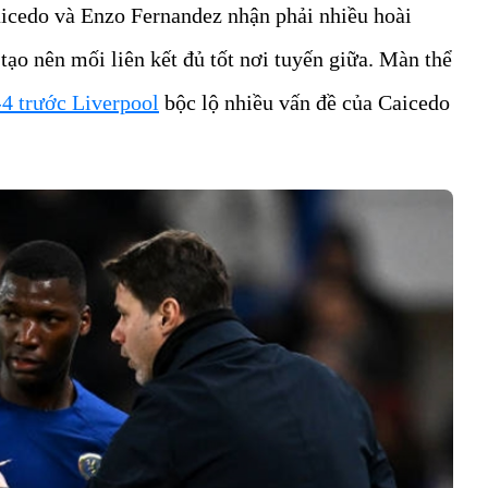
aicedo và Enzo Fernandez nhận phải nhiều hoài
 tạo nên mối liên kết đủ tốt nơi tuyến giữa. Màn thể
-4 trước Liverpool
bộc lộ nhiều vấn đề của Caicedo