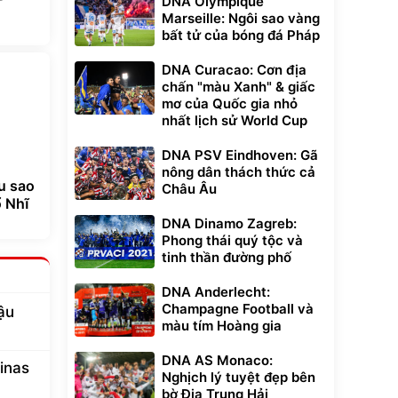
DNA Olympique
Marseille: Ngôi sao vàng
bất tử của bóng đá Pháp
DNA Curacao: Cơn địa
chấn "màu Xanh" & giấc
mơ của Quốc gia nhỏ
nhất lịch sử World Cup
DNA PSV Eindhoven: Gã
nông dân thách thức cả
u sao
Châu Âu
ổ Nhĩ
DNA Dinamo Zagreb:
Phong thái quý tộc và
tinh thần đường phố
DNA Anderlecht:
Champagne Football và
ậu
màu tím Hoàng gia
DNA AS Monaco:
inas
Nghịch lý tuyệt đẹp bên
bờ Địa Trung Hải