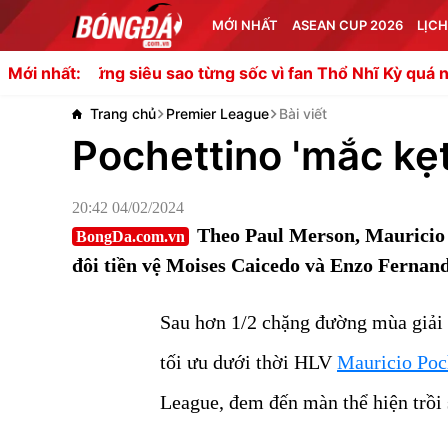
MỚI NHẤT
ASEAN CUP 2026
LỊCH
ng siêu sao từng sốc vì fan Thổ Nhĩ Kỳ quá nhiệt
Nabil F
Mới nhất:
Trang chủ
Premier League
Bài viết
Pochettino 'mắc kẹt
20:42 04/02/2024
Theo Paul Merson, Mauricio P
BongDa.com.vn
đôi tiền vệ Moises Caicedo và Enzo Fernand
Sau hơn 1/2 chặng đường mùa giải 
tối ưu dưới thời HLV
Mauricio Poc
League, đem đến màn thể hiện trồi 