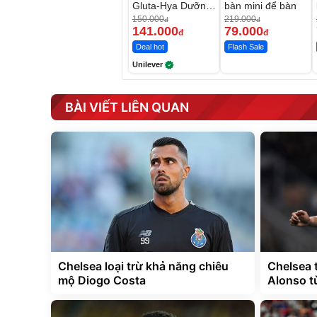
Gluta-Hya Dưỡng
bàn mini để bàn
Da Sáng Mịn Sau
150.000
219.000
đ
đ
7 Ngày
141.000
79.000
đ
đ
Deal hot
Flash Sale
Unilever
BÀI VIẾT LIÊN QUAN
Chelsea loại trừ khả năng chiêu
Chelsea 
mộ Diogo Costa
Alonso từ