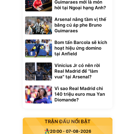
Guimaraes mới là món
hời tại Ngoại hạng Anh?
Arsenal nâng tầm vị thế
bằng cú áp phe Bruno
Guimaraes
Bom tấn Barcola sẽ kích
hoạt hiệu ứng domino
tại Anfield
Vinicius Jr có nên rời
Real Madrid để "làm
vua" tại Arsenal?
Vì sao Real Madrid chi
140 triệu euro mua Yan
Diomande?
TRẬN ĐẤU NỔI BẬT
20:00 - 07-08-2026