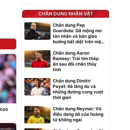
lưng chống nóng
giúp thoải mái
trong di chuyển
295.000
CHÂN DUNG NHÂN VẬT
đ
Đã bán nhiều
Chân dung Pep
Guardiola: Gã mộng mơ
tàn nhẫn và bản giao
hưởng bất diệt trên mặt
cỏ xanh
Chân dung Aaron
Ramsey: Trái tim thép
ẩn sau đôi chân thủy
tinh
Chân dung Dimitri
Payet: Kẻ lãng du và
những đường cong vượt
thời gian
Chân dung Neymar: Vũ
Enzo
điệu dang dở của hoàng
tử không ngai