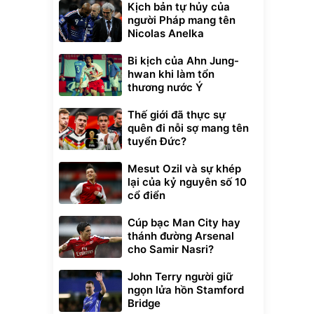
Kịch bản tự hủy của
người Pháp mang tên
Nicolas Anelka
Bi kịch của Ahn Jung-
hwan khi làm tổn
thương nước Ý
Thế giới đã thực sự
quên đi nỗi sợ mang tên
tuyển Đức?
Mesut Ozil và sự khép
lại của kỷ nguyên số 10
cổ điển
Unmute
t Bụi Lau
Vali Bamozo
Cúp bạc Man City hay
-001 -
Khung Nhôm
thánh đường Arsenal
inh
9066 Size
1.000.000
đ
đ
cho Samir Nasri?
20/24/28 Cao Cấp
000
825.000
đ
đ
Flash Sale
John Terry người giữ
ngọn lửa hồn Stamford
Bridge
Lót ghế ôtô, nâng