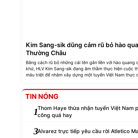
Kim Sang-sik dũng cảm rũ bỏ hào qu
Thường Châu
Bằng cách rũ bỏ những cái tên gắn liền với hào quang 
khứ, HLV Kim Sang-sik đang âm thầm thực hiện cuộc t
máu triệt để nhằm xây dựng một tuyển Việt Nam thực 
hơn.
TIN NÓNG
Thom Haye thừa nhận tuyển Việt Nam 
1
công quá hay
3
Alvarez trực tiếp yêu cầu rời Atletico M