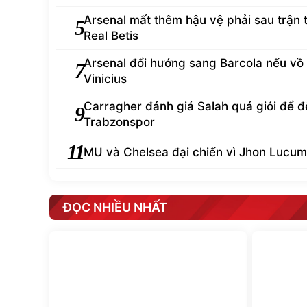
Arsenal mất thêm hậu vệ phải sau trận 
5
Real Betis
Arsenal đổi hướng sang Barcola nếu vồ
7
Vinicius
Carragher đánh giá Salah quá giỏi để đ
9
Trabzonspor
11
MU và Chelsea đại chiến vì Jhon Lucum
ĐỌC NHIỀU NHẤT