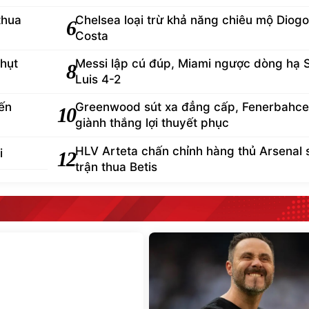
thua
Chelsea loại trừ khả năng chiêu mộ Diogo
6
Costa
 hụt
Messi lập cú đúp, Miami ngược dòng hạ 
8
Luis 4-2
ến
Greenwood sút xa đẳng cấp, Fenerbahce
10
giành thắng lợi thuyết phục
HLV Arteta chấn chỉnh hàng thủ Arsenal 
i
12
trận thua Betis