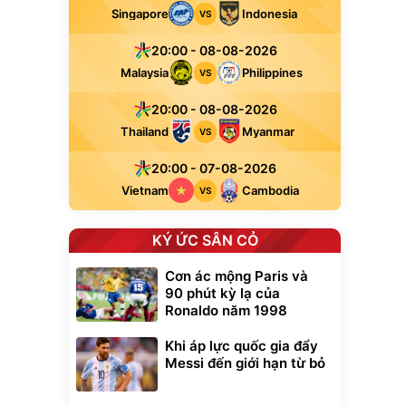
Singapore
Indonesia
VS
20:00 - 08-08-2026
Malaysia
Philippines
VS
20:00 - 08-08-2026
Thailand
Myanmar
VS
20:00 - 07-08-2026
Vietnam
Cambodia
VS
KÝ ỨC SÂN CỎ
Cơn ác mộng Paris và
90 phút kỳ lạ của
Ronaldo năm 1998
Khi áp lực quốc gia đẩy
Messi đến giới hạn từ bỏ