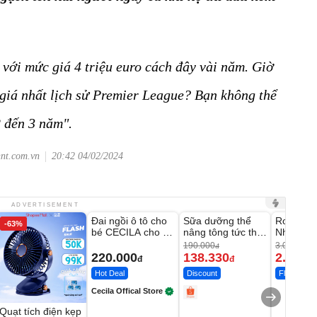
với mức giá 4 triệu euro cách đây vài năm. Giờ
 giá nhất lịch sử Premier League? Bạn không thể
2 đến 3 năm".
hnt.com.vn
20:42 04/02/2024
Unmute
Unmute
Unmute
ADVERTISEMENT
Đai ngồi ô tô cho
Sữa dưỡng thể
Robot Hú
-63%
-27%
bé CECILA cho bé
nâng tông tức thì
Nhà - D2
1-9 tuổi
Vaseline Body
Thông M
190.000
3.000.000
đ
220.000
138.330
2.200.
đ
đ
Hot Deal
Discount
Flash Sale
Cecila Offical Store
Quạt tích điện kẹp