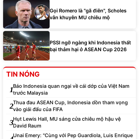
Gọi Romero là "gã điên", Scholes
vẫn khuyên MU chiêu mộ
PSSI ngỡ ngàng khi Indonesia thất
bại thảm hại ở ASEAN Cup 2026
TIN NÓNG
Báo Indonesia quan ngại về cái dớp của Việt Nam
1
trước Malaysia
Thua đau ASEAN Cup, Indonesia dồn tham vọng
2
vào giải đấu của FIFA
Hụt Lewis Hall, MU sáng cửa chiêu mộ hậu vệ
3
David Raum
Unai Emery: "Cùng với Pep Guardiola, Luis Enrique
4