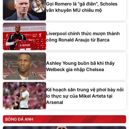
Gọi Romero là "gã điên", Scholes
vẫn khuyên MU chiêu mộ
Liverpool chính thức mượn thành
công Ronald Araujo từ Barca
Ashley Young buồn bã khi thấy
Welbeck gia nhập Chelsea
Kế hoạch săn trung vệ phơi bày nỗi
lo thực sự của Mikel Arteta tại
Arsenal
BÓNG ĐÁ ANH