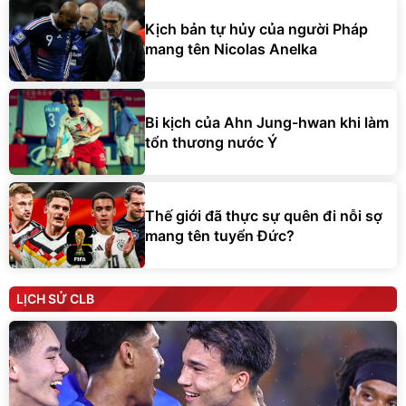
Kịch bản tự hủy của người Pháp
mang tên Nicolas Anelka
Bi kịch của Ahn Jung-hwan khi làm
tổn thương nước Ý
Thế giới đã thực sự quên đi nỗi sợ
mang tên tuyển Đức?
LỊCH SỬ CLB