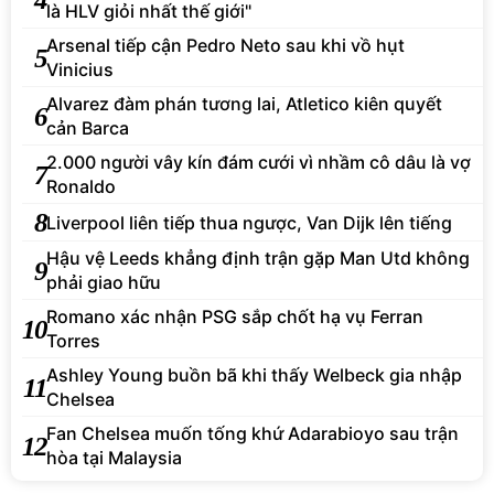
là HLV giỏi nhất thế giới"
Arsenal tiếp cận Pedro Neto sau khi vồ hụt
5
Vinicius
Alvarez đàm phán tương lai, Atletico kiên quyết
6
cản Barca
2.000 người vây kín đám cưới vì nhầm cô dâu là vợ
7
Ronaldo
8
Liverpool liên tiếp thua ngược, Van Dijk lên tiếng
Hậu vệ Leeds khẳng định trận gặp Man Utd không
9
phải giao hữu
Romano xác nhận PSG sắp chốt hạ vụ Ferran
10
Torres
Ashley Young buồn bã khi thấy Welbeck gia nhập
11
Chelsea
Fan Chelsea muốn tống khứ Adarabioyo sau trận
12
hòa tại Malaysia