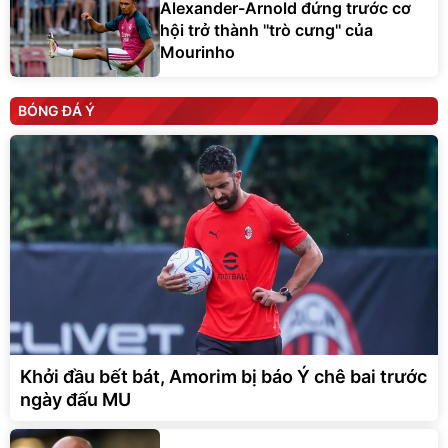
Alexander-Arnold đứng trước cơ
hội trở thành ''trò cưng'' của
Mourinho
BÓNG ĐÁ Ý
Khởi đầu bết bát, Amorim bị báo Ý chê bai trước
ngày đấu MU