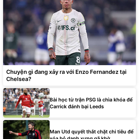
Chuyện gì đang xảy ra với Enzo Fernandez tại
Chelsea?
Bài học từ trận PSG là chìa khóa để
Carrick đánh bại Leeds
Man Utd quyết thắt chặt chi tiêu để
xóa bỏ danh xưng gã khờ