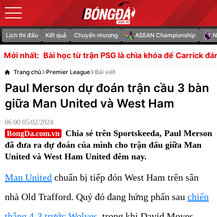
Lịch thi đấu
Kết quả
Chuyển nhượng
ASEAN Championship
N
 trận PSG là chìa khóa để Carrick đánh bại Leeds
Indones
Mới nhất:
Trang chủ
Premier League
Bài viết
Paul Merson dự đoán trận cầu 3 bàn
giữa Man United và West Ham
06:00 05/02/2024
Chia sẻ trên Sportskeeda, Paul Merson
BongDa.com.vn
đã đưa ra dự đoán của mình cho trận đấu giữa Man
United và West Ham United đêm nay.
Man United
chuẩn bị tiếp đón West Ham trên sân
nhà Old Trafford. Quỷ đỏ đang hứng phấn sau
chiến
thắng 4-3 trước Wolves
, trong khi David Moyes