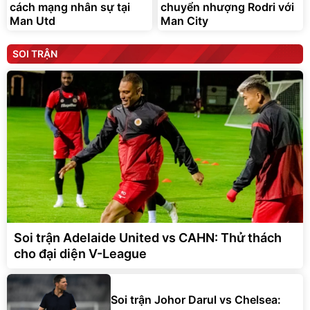
cách mạng nhân sự tại
chuyển nhượng Rodri với
Man Utd
Man City
SOI TRẬN
Soi trận Adelaide United vs CAHN: Thử thách
cho đại diện V-League
Soi trận Johor Darul vs Chelsea: