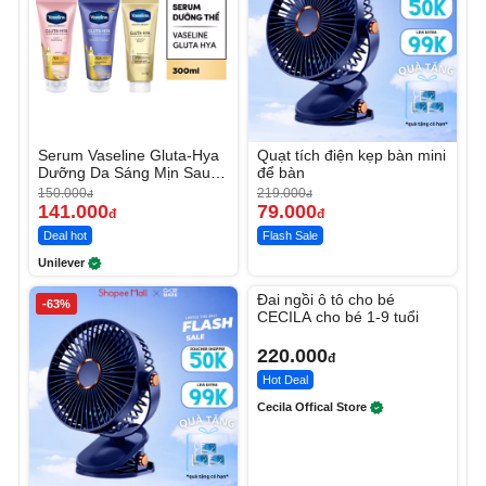
Serum Vaseline Gluta-Hya
Quạt tích điện kẹp bàn mini
Dưỡng Da Sáng Mịn Sau 7
để bàn
Ngày
150.000
219.000
đ
đ
141.000
79.000
đ
đ
Deal hot
Flash Sale
Unilever
Unmute
Đai ngồi ô tô cho bé
-63%
CECILA cho bé 1-9 tuổi
220.000
đ
Hot Deal
Cecila Offical Store