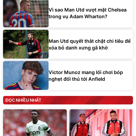
Vì sao Man Utd vượt mặt Chelsea
trong vụ Adam Wharton?
Man Utd quyết thắt chặt chi tiêu để
xóa bỏ danh xưng gã khờ
Victor Munoz mang lối chơi bóp
nghẹt đối thủ tới Anfield
ĐỌC NHIỀU NHẤT