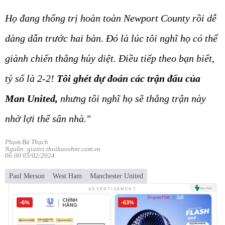
Họ đang thống trị hoàn toàn Newport County rồi dễ
dàng dẫn trước hai bàn. Đó là lúc tôi nghĩ họ có thể
giành chiến thắng hủy diệt. Điều tiếp theo bạn biết,
tỷ số là 2-2!
Tôi ghét dự đoán các trận đấu của
Man United,
nhưng tôi nghĩ họ sẽ thắng trận này
nhờ lợi thế sân nhà."
Phạm Bá Thạch
Nguồn: giaitri.thoibaovhnt.com.vn
06:00 05/02/2024
Paul Merson
West Ham
Manchester United
ADVERTISEMENT
-6%
-63%