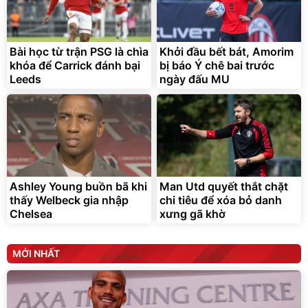
Lót ghế ôtô, nâng lưng
chống nóng giúp thoải mái
trong di chuyển
295.000
Bài học từ trận PSG là chìa
Khởi đầu bết bát, Amorim
đ
khóa để Carrick đánh bại
bị báo Ý chê bai trước
Đã bán nhiều
Leeds
ngày đấu MU
Ashley Young buồn bã khi
Man Utd quyết thắt chặt
thấy Welbeck gia nhập
chi tiêu để xóa bỏ danh
Chelsea
xưng gã khờ
MỚI NHẤT