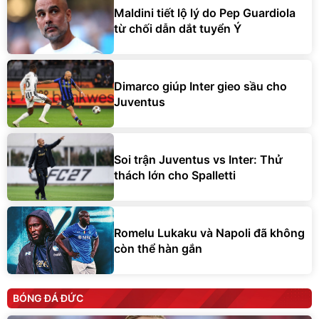
Maldini tiết lộ lý do Pep Guardiola
từ chối dẫn dắt tuyển Ý
Dimarco giúp Inter gieo sầu cho
Juventus
Soi trận Juventus vs Inter: Thử
thách lớn cho Spalletti
Romelu Lukaku và Napoli đã không
còn thể hàn gắn
BÓNG ĐÁ ĐỨC