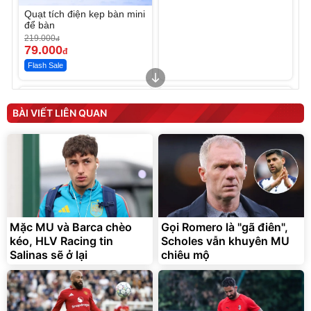
Quạt tích điện kẹp bàn mini
để bàn
219.000
đ
79.000
đ
Flash Sale
Unmute
Unmute
Sữa dưỡng thể nâng tông
Robot Hút Bụi Lau Nhà -
tức thì Vaseline Body
D2-001 - Thông Minh
BÀI VIẾT LIÊN QUAN
190.000
3.000.000
đ
đ
138.330
2.200.000
đ
đ
Discount
Flash Sale
Unmute
Vali Bamozo Khung Nhôm
9066 Size 20/24/28 Cao
Cấp
1.000.000
đ
825.000
Mặc MU và Barca chèo
Gọi Romero là "gã điên",
đ
kéo, HLV Racing tin
Scholes vẫn khuyên MU
Flash Sale
Salinas sẽ ở lại
chiêu mộ